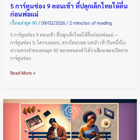
ให้
5 การ์ตูนช่อง 9 ตอนเช้า ที่ปลุกเด็กไทยให้ตื่น
ตื่น
ก่อนพ่อแม่
ก่อน
เรื่องเล่ายุค 90
/
09/02/2026
/
2 minutes of reading
พ่อ
แม่
5 การ์ตูนช่อง 9 ตอนเช้า ที่ปลุกเด็กไทยให้ตื่นก่อนพ่อแม่ —
การ์ตูนช่อง 9, โดราเอมอน, ดราก้อนบอล บทนำ เช้าวันหนึ่งใน
ความทรงจำของคนยุค 90 หลายคนคงจำได้ว่าเสียงเพลงเปิดจาก
การ์ตูนช่อง
Read More »
เปรียบ
เทียบ
“จีบ
สาว
ยุค