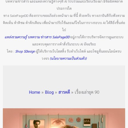
บทความข่าวสาร และแหล่งความรู้ต่างๆที่ AI รวบรวมและเรียบเรียงมา มีข้อผิดพลาด
ประการใด
ทาง SalePageDD ต้องกราบขออภัยล่วงหน้ามา ณ ที่นี้ ด้วยครับ ทางเรายินดีรับฟังความ
คิดเห็น คำติชม คำตักเตือน เพื่อนำมาปรับใช้และแก้ไขในการวางระบบ AI ให้ดียิ่งขึ้นต่อ
ไป
แหล่งรวมความรู้ บทความ ข่าวสาร SalePageDD
อยู่ภายใต้การบริหารจัดการดูแลระบบ
และควบคุมการวางคำสั่งรันระบบ AI อัจฉริยะ
โดย :
Shop SDesign
ผู้ให้บริการเว็บโฮสติ้ง รับทำเว็บไซต์ และโซลูชั่นออนไลน์ครบ
วงจร
(นโยบายความเป็นส่วนตัว)
Home
Blog
สารคดี
เรื่องเล่ายุค 90
ทำไม
กระแส
“90s