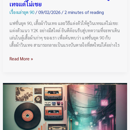
เทจแต่ไม่เชย
วิน
เรื่องเล่ายุค 90
/
09/02/2026
/
2 minutes of reading
เท
จ
แฟชั่นยุค 90, เสื้อผ้าวินเทจ และวิธีแต่งตัวให้ดูวินเทจแต่ไม่เชย:
แต่
แต่งตัวแนว Y2K อย่างมีสไตล์ ยินดีต้อนรับสู่บทความที่จะพาเดิน
ไม่
เล่นในตู้เสื้อผ้าเก่าๆ ของเรา เพื่อค้นพบว่า แฟชั่นยุค 90 กับ
เชย
เสื้อผ้าวินเทจ สามารถกลายเป็นแรงบันดาลใจที่สดใหม่ได้อย่างไร
Read More »
เพลง
Alternative
Thai
ยุค
90:
ทำไม
ถึง