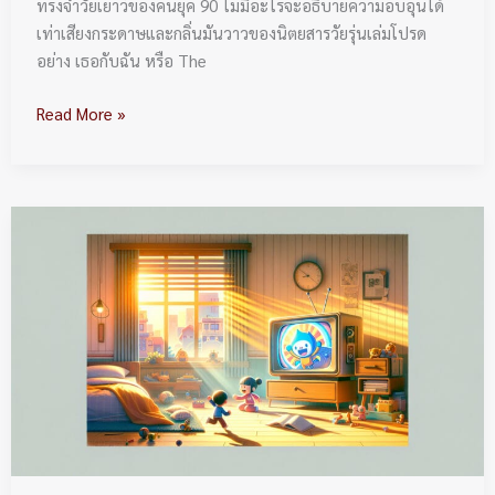
ทรงจำวัยเยาว์ของคนยุค 90 ไม่มีอะไรจะอธิบายความอบอุ่นได้
เท่าเสียงกระดาษและกลิ่นมันวาวของนิตยสารวัยรุ่นเล่มโปรด
อย่าง เธอกับฉัน หรือ The
Read More »
5
การ์ตูน
ช่อง
9
ตอน
เช้า
ที่
ปลุก
เด็ก
ไทย