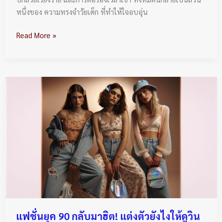
หนึ่งของ ความทรงจำวัยเด็ก ที่ทำให้ใจอบอุ่น
Read More »
แฟชั่น
ยุค
90
กลับ
มา
ฮิต!
แต่ง
ตัว
ยัง
ไง
ให้
แฟชั่นยุค 90 กลับมาฮิต! แต่งตัวยังไงให้ดูวิน
ดู