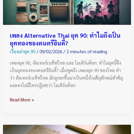
เป็น
ยุค
ทอง
ของ
เพลง Alternative Thai ยุค 90: ทำไมถึงเป็น
ดนตรี
ยุคทองของดนตรีอินดี้?
อิน
เรื่องเล่ายุค 90
/
09/02/2026
/
2 minutes of reading
ดี้?
เพลงยุค 90, อัลเทอร์เนทีฟไทย และ โมเดิร์นด็อก: ทำไมยุคนี้จึง
เป็นยุคทองของดนตรีอินดี้? เมื่อพูดถึง เพลงยุค 90 ของไทย คำ
ว่า อัลเทอร์เนทีฟไทย มักถูกยกขึ้นมาเป็นหนึ่งในสัญลักษณ์สำคัญ
และคงไม่มีใครปฏิเสธว่า โมเดิร์นด็อก
Read More »
Tamagotchi: