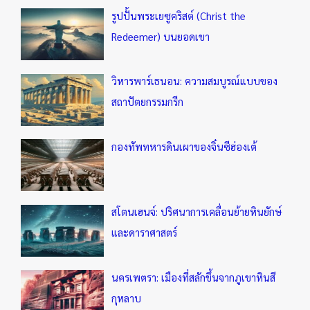
รูปปั้นพระเยซูคริสต์ (Christ the
Redeemer) บนยอดเขา
วิหารพาร์เธนอน: ความสมบูรณ์แบบของ
สถาปัตยกรรมกรีก
กองทัพทหารดินเผาของจิ๋นซีฮ่องเต้
สโตนเฮนจ์: ปริศนาการเคลื่อนย้ายหินยักษ์
และดาราศาสตร์
นครเพตรา: เมืองที่สลักขึ้นจากภูเขาหินสี
กุหลาบ