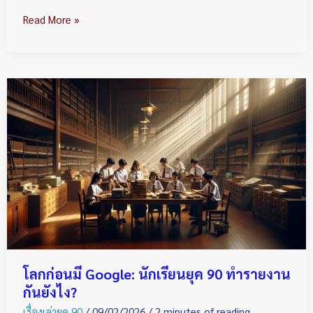
Read More »
โลก
ก่อน
มี
Google:
นักเรียน
ยุค
90
ทำ
รายงาน
กัน
ยัง
โลกก่อนมี Google: นักเรียนยุค 90 ทำรายงาน
ไง?
กันยังไง?
เรื่องเล่ายุค 90
/
09/02/2026
/
2 minutes of reading