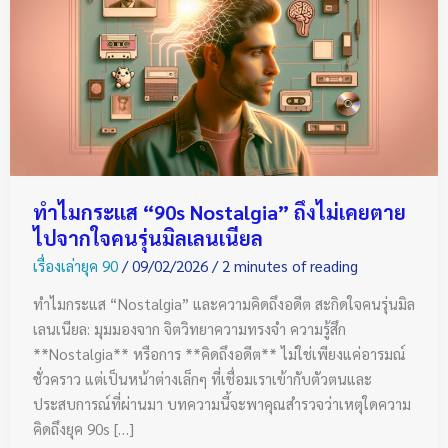
Nostalgia”
ถึง
ไม่
เคย
ตาย
ไป
จาก
ใจ
ทำไมกระแส “90s Nostalgia” ถึงไม่เคยตาย
คน
ไปจากใจคนรุ่นมิลเลนเนียล
รุ่น
เรื่องเล่ายุค 90
/
09/02/2026
/
2 minutes of reading
มิล
เลน
ทำไมกระแส “Nostalgia” และความคิดถึงอดีต สะกิดใจคนรุ่นมิล
เนีย
เลนเนียล: มุมมองจาก จิตวิทยาความทรงจำ ความรู้สึก
ล
**Nostalgia** หรือการ **คิดถึงอดีต** ไม่ใช่เพียงแค่อารมณ์
ชั่วคราว แต่เป็นหน้าต่างเล็กๆ ที่เชื่อมเราเข้ากับตัวตนและ
ประสบการณ์ที่ผ่านมา บทความนี้จะพาคุณสำรวจว่าเหตุใดความ
คิดถึงยุค 90s […]