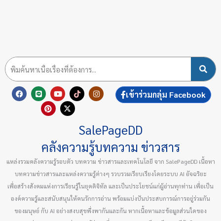
F
L
P
Y
X
T
I
เข้าร่วมกลุ่ม Facebook
a
i
i
o
-
i
n
c
n
n
u
t
k
s
e
e
t
t
w
t
t
b
e
u
i
o
a
SalePageDD
o
r
b
t
k
g
o
e
e
t
r
k
s
e
a
คลังความรู้บทความ ข่าวสาร
t
r
m
แหล่งรวมคลังความรู้รอบตัว บทความ ข่าวสารและเทคโนโลยี จาก SalePageDD เนื้อหา
บทความข่าวสารและแหล่งความรู้ต่างๆ รวบรวมเรียบเรียงโดยระบบ AI อัจฉริยะ
เพื่อสร้างสังคมแห่งการเรียนรู้ในยุคดิจิทัล และเป็นประโยชน์แก่ผู้อ่านทุกท่าน เพื่อเป็น
องค์ความรู้และสนับสนุนให้คนรักการอ่าน พร้อมแบ่งปันประสบการณ์การอยู่ร่วมกัน
ของมนุษย์ กับ AI อย่างสงบสุขพึ่งพากันและกัน หากเนื้อหาและข้อมูลส่วนใดของ