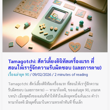
สัตว์
เลี้ยง
ดิจิทัล
เครื่อง
แรก
ที่
สอน
ให้
เรา
รู้จัก
Tamagotchi: สัตว์เลี้ยงดิจิทัลเครื่องแรก ที่
ความ
สอนให้เรารู้จักความรับผิดชอบ (และการตาย)
รับ
เรื่องเล่ายุค 90
/
09/02/2026
/
2 minutes of reading
ผิด
ชอบ
Tamagotchi: สัตว์เลี้ยงดิจิทัลเครื่องแรก ที่สอนให้เรารู้จักความ
(และ
รับผิดชอบ (และการตาย) — ทามาก็อตจิ, ของเล่นยุค 90, เกมกด
การ
บทนำ เมื่อพูดถึงของเล่นที่ทำให้หัวใจเด็กยุคหนึ่งเต้นแรง คำว่า
ตาย)
ทามาก็อตจิ มักผุดขึ้นมาในความทรงจำทันที ชิ้นเล็ก