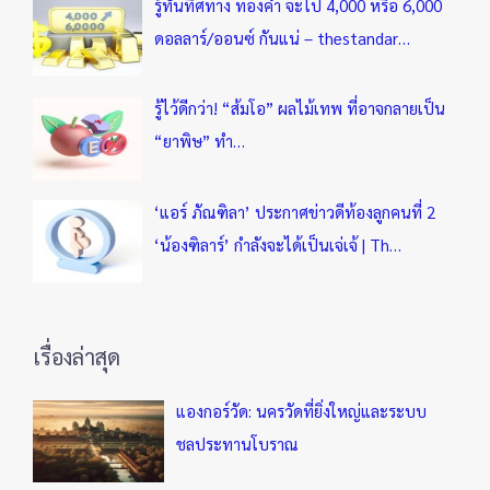
รู้ทันทิศทาง ทองคำ จะไป 4,000 หรือ 6,000
ดอลลาร์/ออนซ์ กันแน่ – thestandar…
รู้ไว้ดีกว่า! “ส้มโอ” ผลไม้เทพ ที่อาจกลายเป็น
“ยาพิษ” ทำ…
‘แอร์ ภัณฑิลา’ ประกาศข่าวดีท้องลูกคนที่ 2
‘น้องฑิลาร์’ กำลังจะได้เป็นเจ่เจ้ | Th…
เรื่องล่าสุด
แองกอร์วัด: นครวัดที่ยิ่งใหญ่และระบบ
ชลประทานโบราณ