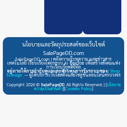
นโยบายและวัตถุประสงค์ของเว็บไซต์
SalePageDD.com
SalePageDD.com | คลังความรู้บทความ และข่าวสาร
เทคโนโลยี เรียบเรียงโดยระบบ AI อัจฉริยะ เพื่อสร้างสังคมแห่ง
การเรียนรู้ยุคดิจิทัล
อยู่ภายใต้การกำกับดูแลและควบคุมการรันระบบของ:
Shop
SDesign
— ผู้ให้บริการเว็บโฮสติ้งและโซลูชันออนไลน์ครบวงจร
Copyright 2026 ©
SalePageDD
. All Rights Reserved. | [
นโยบาย
ความเป็นส่วนตัว
][
Cookies Policy
]