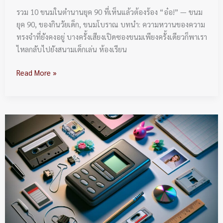
หา
รวม 10 ขนมในตำนานยุค 90 ที่เห็นแล้วต้องร้อง “อ๋อ!” — ขนม
ซื้อ
ยุค 90, ของกินวัยเด็ก, ขนมโบราณ บทนำ: ความหวานของความ
ยาก
ทรงจำที่ยังคงอยู่ บางครั้งเสียงเปิดซองขนมเพียงครั้งเดียวก็พาเรา
มาก)
ไหลกลับไปยังสนามเด็กเล่น ห้องเรียน
Read More »
ย้อน
วัน
วาน
“เพจ
เจอร์”
(Pager)
ภาษา
วัย
รุ่น