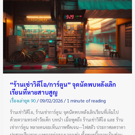
“ร้าน
เช่า
วิดีโอ/
การ์ตูน”
จุด
นัด
พบ
หลัง
เลิก
เรียน
ที่
“ร้านเช่าวิดีโอ/การ์ตูน” จุดนัดพบหลังเลิก
หาย
เรียนที่หายสาบสูญ
สาบสูญ
เรื่องเล่ายุค 90
/
09/02/2026
/
1 minute of reading
ร้านเช่าวิดีโอ, ร้านเช่าการ์ตูน: จุดนัดพบหลังเลิกเรียนที่เต็มไป
ด้วยความทรงจำวัยเด็ก บทนำ เมื่อพูดถึง ร้านเช่าวิดีโอ และ ร้าน
เช่าการ์ตูน หลายคนจะเห็นภาพชัดเจน—ไฟสลัว ประกาศลดราคา
ปกสวยเรียงราย และการต่อรองเวลาเช่า ทั้งหมดนี้กลายเป็นส่วน