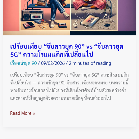
90”
vs
“จีบ
สาว
ยุค
5G”
เปรียบเทียบ “จีบสาวยุค 90” vs “จีบสาวยุค
ความ
5G” ความโรแมนติกที่เปลี่ยนไป
โร
เรื่องเล่ายุค 90
/
09/02/2026
/
2 minutes of reading
แมน
ติก
เปรียบเทียบ “จีบสาวยุค 90” vs “จีบสาวยุค 5G” ความโรแมนติก
ที่
ที่เปลี่ยนไป — ความรักยุค 90, จีบสาว, เขียนจดหมาย บทความนี้
เปลี่ยน
พาเดินทางย้อนเวลาไปยังช่วงที่เสียงโทรศัพท์บ้านดังระหว่างค่ำ
ไป
และสายหัวใจถูกผูกด้วยความหมายเล็กๆ ที่คนส่งออกไป
Read More »