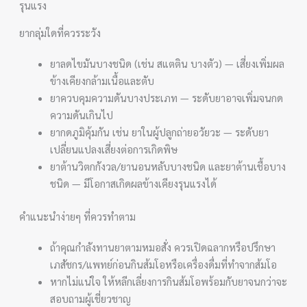
รุนแรง
ยากลุ่มใดที่ควรระวัง
ยาลดไขมันบางชนิด (เช่น สแตติน บางตัว) — เสี่ยงเพิ่มผล
ข้างเคียงกล้ามเนื้อและตับ
ยาควบคุมความดันบางประเภท — ระดับยาอาจเพิ่มจนกด
ความดันเกินไป
ยากดภูมิคุ้มกัน เช่น ยาในผู้ปลูกถ่ายอวัยวะ — ระดับยา
เปลี่ยนแปลงเสี่ยงต่อการเกิดพิษ
ยาต้านวิตกกังวล/ยานอนหลับบางชนิด และยาต้านเชื้อบาง
ชนิด — มีโอกาสเกิดผลข้างเคียงรุนแรงได้
คำแนะนำง่ายๆ ที่ควรทำตาม
ถ้าคุณกำลังทานยาตามหมอสั่ง ควรเปิดฉลากหรือปรึกษา
เภสัชกร/แพทย์ก่อนกินส้มโอหรือเครื่องดื่มที่ทำจากส้มโอ
หากไม่แน่ใจ ให้หลีกเลี่ยงการกินส้มโอพร้อมกับยาจนกว่าจะ
สอบถามผู้เชี่ยวชาญ