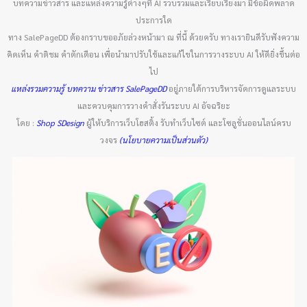
บทความข่าวสาร และแหล่งความรู้ต่างๆที่ AI รวบรวมและเรียบเรียงมา มีข้อผิดพลาด
ประการใด
ทาง SalePageDD ต้องกราบขออภัยล่วงหน้ามา ณ ที่นี้ ด้วยครับ ทางเรายินดีรับฟังความ
คิดเห็น คำติชม คำตักเตือน เพื่อนำมาปรับใช้และแก้ไขในการวางระบบ AI ให้ดียิ่งขึ้นต่อ
ไป
แหล่งรวมความรู้ บทความ ข่าวสาร SalePageDD
อยู่ภายใต้การบริหารจัดการดูแลระบบ
และควบคุมการวางคำสั่งรันระบบ AI อัจฉริยะ
โดย :
Shop SDesign
ผู้ให้บริการเว็บโฮสติ้ง รับทำเว็บไซต์ และโซลูชั่นออนไลน์ครบ
วงจร
(นโยบายความเป็นส่วนตัว)