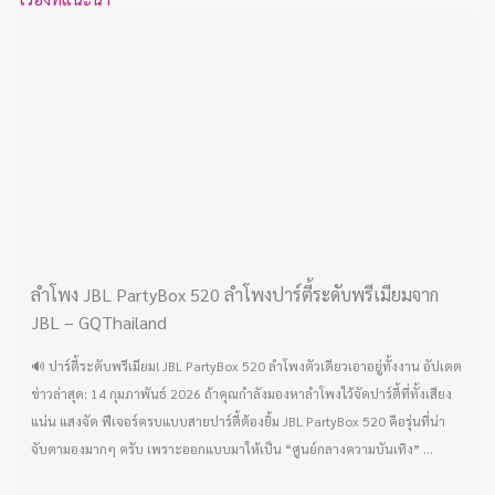
ลำโพง JBL PartyBox 520 ลำโพงปาร์ตี้ระดับพรีเมียมจาก
JBL – GQThailand
🔊 ปาร์ตี้ระดับพรีเมียม! JBL PartyBox 520 ลำโพงตัวเดียวเอาอยู่ทั้งงาน อัปเดต
ข่าวล่าสุด: 14 กุมภาพันธ์ 2026 ถ้าคุณกำลังมองหาลำโพงไว้จัดปาร์ตี้ที่ทั้งเสียง
แน่น แสงจัด ฟีเจอร์ครบแบบสายปาร์ตี้ต้องยิ้ม JBL PartyBox 520 คือรุ่นที่น่า
จับตามองมากๆ ครับ เพราะออกแบบมาให้เป็น “ศูนย์กลางความบันเทิง” ...