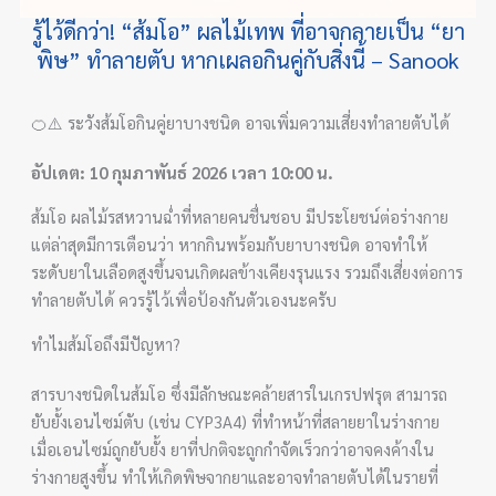
รู้ไว้ดีกว่า! “ส้มโอ” ผลไม้เทพ ที่อาจกลายเป็น “ยา
พิษ” ทำลายตับ หากเผลอกินคู่กับสิ่งนี้ – Sanook
🍊⚠️ ระวังส้มโอกินคู่ยาบางชนิด อาจเพิ่มความเสี่ยงทำลายตับได้
อัปเดต: 10 กุมภาพันธ์ 2026 เวลา 10:00 น.
ส้มโอ ผลไม้รสหวานฉ่ำที่หลายคนชื่นชอบ มีประโยชน์ต่อร่างกาย
แต่ล่าสุดมีการเตือนว่า หากกินพร้อมกับยาบางชนิด อาจทำให้
ระดับยาในเลือดสูงขึ้นจนเกิดผลข้างเคียงรุนแรง รวมถึงเสี่ยงต่อการ
ทำลายตับได้ ควรรู้ไว้เพื่อป้องกันตัวเองนะครับ
ทำไมส้มโอถึงมีปัญหา?
สารบางชนิดในส้มโอ ซึ่งมีลักษณะคล้ายสารในเกรปฟรุต สามารถ
ยับยั้งเอนไซม์ตับ (เช่น CYP3A4) ที่ทำหน้าที่สลายยาในร่างกาย
เมื่อเอนไซม์ถูกยับยั้ง ยาที่ปกติจะถูกกำจัดเร็วกว่าอาจคงค้างใน
ร่างกายสูงขึ้น ทำให้เกิดพิษจากยาและอาจทำลายตับได้ในรายที่