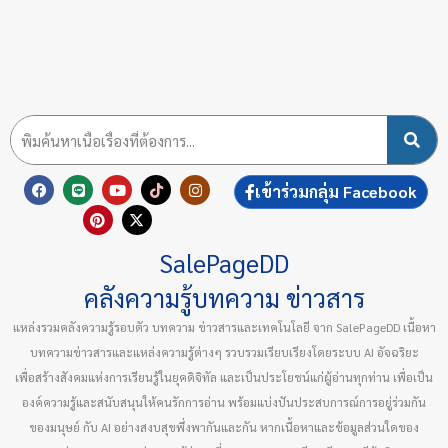
F
L
P
Y
X
T
I
เข้าร่วมกลุ่ม Facebook
a
i
i
o
-
i
n
c
n
n
u
t
k
s
e
e
t
t
w
t
t
b
e
u
i
o
a
SalePageDD
o
r
b
t
k
g
o
e
e
t
r
k
s
e
a
คลังความรู้บทความ ข่าวสาร
t
r
m
แหล่งรวมคลังความรู้รอบตัว บทความ ข่าวสารและเทคโนโลยี จาก SalePageDD เนื้อหา
บทความข่าวสารและแหล่งความรู้ต่างๆ รวบรวมเรียบเรียงโดยระบบ AI อัจฉริยะ
เพื่อสร้างสังคมแห่งการเรียนรู้ในยุคดิจิทัล และเป็นประโยชน์แก่ผู้อ่านทุกท่าน เพื่อเป็น
องค์ความรู้และสนับสนุนให้คนรักการอ่าน พร้อมแบ่งปันประสบการณ์การอยู่ร่วมกัน
ของมนุษย์ กับ AI อย่างสงบสุขพึ่งพากันและกัน หากเนื้อหาและข้อมูลส่วนใดของ