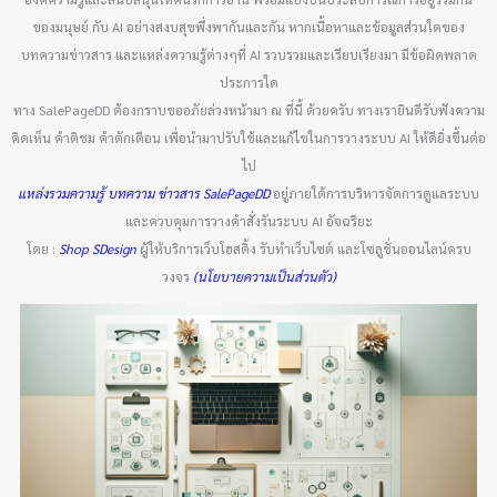
ของมนุษย์ กับ AI อย่างสงบสุขพึ่งพากันและกัน หากเนื้อหาและข้อมูลส่วนใดของ
บทความข่าวสาร และแหล่งความรู้ต่างๆที่ AI รวบรวมและเรียบเรียงมา มีข้อผิดพลาด
ประการใด
ทาง SalePageDD ต้องกราบขออภัยล่วงหน้ามา ณ ที่นี้ ด้วยครับ ทางเรายินดีรับฟังความ
คิดเห็น คำติชม คำตักเตือน เพื่อนำมาปรับใช้และแก้ไขในการวางระบบ AI ให้ดียิ่งขึ้นต่อ
ไป
แหล่งรวมความรู้ บทความ ข่าวสาร SalePageDD
อยู่ภายใต้การบริหารจัดการดูแลระบบ
และควบคุมการวางคำสั่งรันระบบ AI อัจฉริยะ
โดย :
Shop SDesign
ผู้ให้บริการเว็บโฮสติ้ง รับทำเว็บไซต์ และโซลูชั่นออนไลน์ครบ
วงจร
(นโยบายความเป็นส่วนตัว)