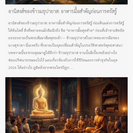
อานิสงส์ของข้าวมธุปายาส: อาหารมื้อสำคัญก่อนการตรัสรู้
อานิสงส์ของข้าวมธุปายาส: อาหารมื้อสำคัญก่อนการตรัสรู้ ก่อนคืนแห่งการตรัสรู้
ใต้ต้นโพธิ์ สิ่งที่หลายคนมักลืมนึกถึง คือ “อาหารมื้อสุดท้าย” ก่อนที่เจ้าชายสิทธัต
ถะจะกลายเป็นพระสัมมาสัมพุทธเจ้า — ข้าวมธุปายาสในถาดทองจากมือของ
นางสุชาดา นี่เองครับ ที่กลายเป็นจุดเปลี่ยนสำคัญในประวัติศาสตร์พุทธศาสนา
บทความนี้จะชวนคุณมาดูให้ลึกว่า ข้าวมธุปายาส จานนั้นมีเบื้องหลังอย่างไร
ซ่อนปริศนาธรรมอะไรไว้ และเกี่ยวข้องกับการใช้ชีวิตและการทำธุรกิจในยุค
2026 ได้อย่างไร ภูมิหลังจากพระไตรปิฎก: ...