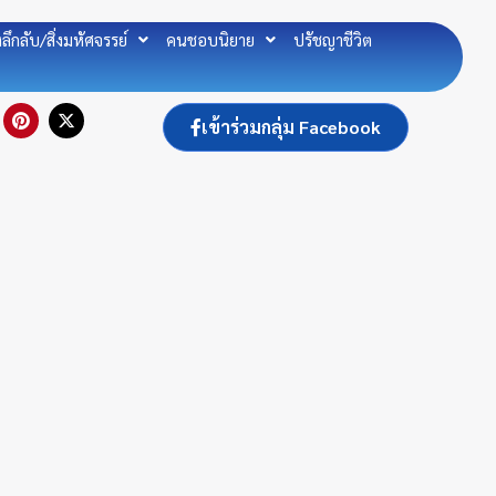
องลึกลับ/สิ่งมหัศจรรย์
คนชอบนิยาย
ปรัชญาชีวิต
P
X
เข้าร่วมกลุ่ม Facebook
i
-
n
t
t
w
e
i
r
t
e
t
s
e
t
r