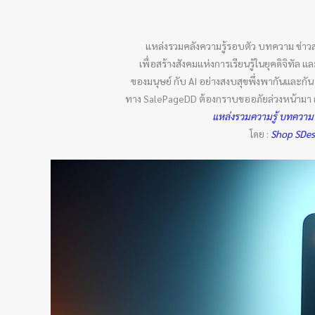
แหล่งรวมคลังความรู้รอบตัว บทความ ข่าว
เพื่อสร้างสังคมแห่งการเรียนรู้ในยุคดิจิทั
ของมนุษย์ กับ AI อย่างสงบสุขพึ่งพากันและก
ทาง SalePageDD ต้องกราบขออภัยล่วงหน้ามา ณ ที
แหล่งรวมความรู้ บทความ
โดย :
Shop SDe