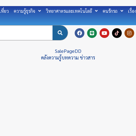
เที่ยว
ความรู้ธุรกิจ
วิทยาศาตรและเทคโนโลยี
คนรักรถ
เรื่
F
L
Y
T
I
a
i
o
i
n
c
n
u
k
s
e
e
t
t
t
b
u
o
a
SalePageDD
o
b
k
g
คลังความรู้บทความ ข่าวสาร
o
e
r
k
a
m