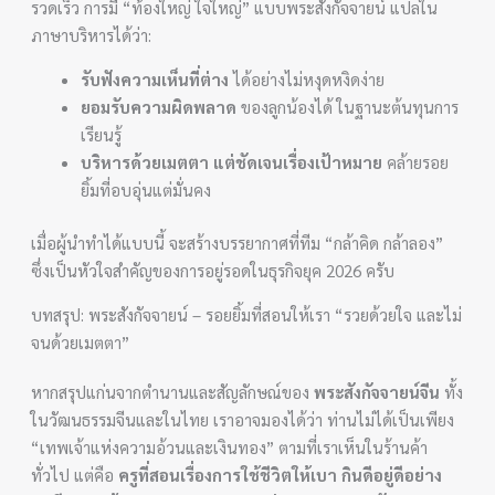
รวดเร็ว การมี “ท้องใหญ่ ใจใหญ่” แบบพระสังกัจจายน์ แปลใน
ภาษาบริหารได้ว่า:
รับฟังความเห็นที่ต่าง
ได้อย่างไม่หงุดหงิดง่าย
ยอมรับความผิดพลาด
ของลูกน้องได้ ในฐานะต้นทุนการ
เรียนรู้
บริหารด้วยเมตตา แต่ชัดเจนเรื่องเป้าหมาย
คล้ายรอย
ยิ้มที่อบอุ่นแต่มั่นคง
เมื่อผู้นำทำได้แบบนี้ จะสร้างบรรยากาศที่ทีม “กล้าคิด กล้าลอง”
ซึ่งเป็นหัวใจสำคัญของการอยู่รอดในธุรกิจยุค 2026 ครับ
บทสรุป: พระสังกัจจายน์ – รอยยิ้มที่สอนให้เรา “รวยด้วยใจ และไม่
จนด้วยเมตตา”
หากสรุปแก่นจากตำนานและสัญลักษณ์ของ
พระสังกัจจายน์จีน
ทั้ง
ในวัฒนธรรมจีนและในไทย เราอาจมองได้ว่า ท่านไม่ได้เป็นเพียง
“เทพเจ้าแห่งความอ้วนและเงินทอง” ตามที่เราเห็นในร้านค้า
ทั่วไป แต่คือ
ครูที่สอนเรื่องการใช้ชีวิตให้เบา กินดีอยู่ดีอย่าง