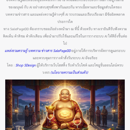
ของมนุษย์ กับ AI อย่างสงบสุขพึ่งพากันและกัน หากเนื้อหาและข้อมูลส่วนใดของ
บทความข่าวสาร และแหล่งความรู้ต่างๆที่ AI รวบรวมและเรียบเรียงมา มีข้อผิดพลาด
ประการใด
ทาง SalePageDD ต้องกราบขออภัยล่วงหน้ามา ณ ที่นี้ ด้วยครับ ทางเรายินดีรับฟังความ
คิดเห็น คำติชม คำตักเตือน เพื่อนำมาปรับใช้และแก้ไขในการวางระบบ AI ให้ดียิ่งขึ้นต่อ
ไป
แหล่งรวมความรู้ บทความ ข่าวสาร SalePageDD
อยู่ภายใต้การบริหารจัดการดูแลระบบ
และควบคุมการวางคำสั่งรันระบบ AI อัจฉริยะ
โดย :
Shop SDesign
ผู้ให้บริการเว็บโฮสติ้ง รับทำเว็บไซต์ และโซลูชั่นออนไลน์ครบ
วงจร
(นโยบายความเป็นส่วนตัว)