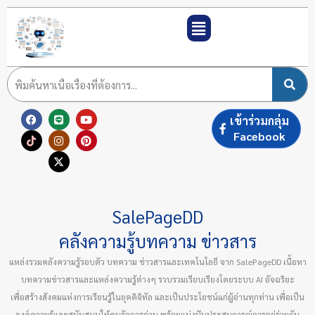
Skip
to
content
F
T
L
I
X
Y
P
เข้าร่วมกลุ่ม
a
i
i
n
-
o
i
c
k
n
s
t
u
n
Facebook
e
t
e
t
w
t
t
b
o
a
i
u
e
o
k
g
t
b
r
o
r
t
e
e
k
a
e
s
m
r
t
SalePageDD
คลังความรู้บทความ ข่าวสาร
แหล่งรวมคลังความรู้รอบตัว บทความ ข่าวสารและเทคโนโลยี จาก SalePageDD เนื้อหา
บทความข่าวสารและแหล่งความรู้ต่างๆ รวบรวมเรียบเรียงโดยระบบ AI อัจฉริยะ
เพื่อสร้างสังคมแห่งการเรียนรู้ในยุคดิจิทัล และเป็นประโยชน์แก่ผู้อ่านทุกท่าน เพื่อเป็น
องค์ความรู้และสนับสนุนให้คนรักการอ่าน พร้อมแบ่งปันประสบการณ์การอยู่ร่วมกัน