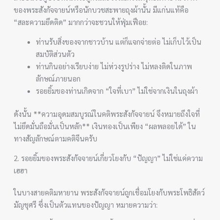
ของพระสังกัจจายน์หรือนักบวชสะพายถุงผ้านั้น มีแก่นแท้คือ
“สละความยึดติด” มากกว่าจะชวนให้ฟุ่มเฟือย:
ท่านรับสิ่งของจากชาวบ้าน แต่ก็แจกจ่ายต่อ ไม่เก็บไว้เป็น
สมบัติส่วนตัว
ท่านกินอย่างเรียบง่าย ไม่ห่วงรูปร่าง ไม่หลงติดในภาพ
ลักษณ์ภายนอก
รอยยิ้มของท่านเกิดจาก “ใจที่เบา” ไม่ใช่จากเงินในถุงผ้า
ดังนั้น **ความอุดมสมบูรณ์ในคติพระสังกัจจายน์ จึงหมายถึงใจที่
ไม่ยึดมั่นถือมั่นเป็นหลัก** เงินทองเป็นเพียง “ผลพลอยได้” ใน
ทางสัญลักษณ์ตามคติจีนครับ
2. รอยยิ้มของพระสังกัจจายน์เกี่ยวโยงกับ “ปัญญา” ไม่ใช่แค่ความ
เฮฮา
ในบางสายคติมหายาน พระสังกัจจายน์ถูกเชื่อมโยงกับพระโพธิสัตว์
มัญชุศรี ซึ่งเป็นตัวแทนของปัญญา หมายความว่า: