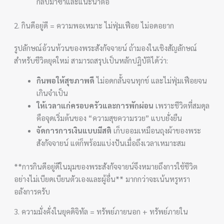
กลับมาซ้ำและแนะนำต่อ
2. กินดีอยู่ดี = ความพอเหมาะ ไม่ฟุ่มเฟือย ไม่อดอยาก
รูปลักษณ์อ้วนท้วนของพระสังกัจจายน์ ถ้ามองในเชิงสัญลักษณ์
สำหรับชีวิตยุคใหม่ สามารถสรุปเป็นหลักปฏิบัติได้ว่า:
กินพอให้สุขภาพดี
ไม่อดกลั้นจนทุกข์ และไม่ฟุ่มเฟือยจน
เกินจำเป็น
ให้เวลาแก่ครอบครัวและการพักผ่อน
เพราะชีวิตที่สมดุล
คือจุดเริ่มต้นของ “ความสุขความรวย” แบบยั่งยืน
จัดการการเงินแบบมีสติ
เก็บออมเหมือนถุงผ้าของพระ
สังกัจจายน์ แต่ก็พร้อมแบ่งปันเมื่อถึงเวลาเหมาะสม
**การกินดีอยู่ดีในมุมของพระสังกัจจายน์จึงหมายถึงการใช้ชีวิต
อย่างไม่เบียดเบียนตัวเองและผู้อื่น** มากกว่าจะเน้นหรูหรา
อลังการครับ
3. ความมั่งคั่งในยุคดิจิทัล = ทรัพย์ภายนอก + ทรัพย์ภายใน