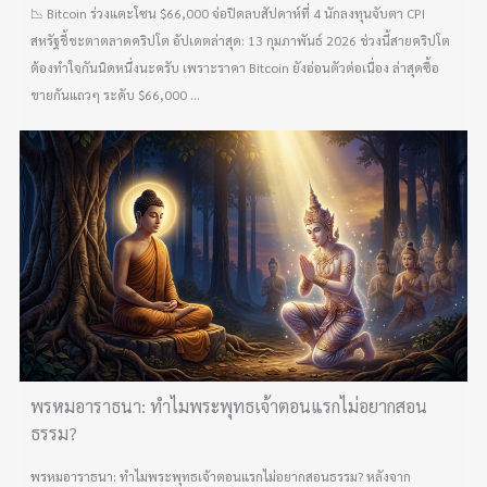
📉 Bitcoin ร่วงแตะโซน $66,000 จ่อปิดลบสัปดาห์ที่ 4 นักลงทุนจับตา CPI
สหรัฐชี้ชะตาตลาดคริปโต อัปเดตล่าสุด: 13 กุมภาพันธ์ 2026 ช่วงนี้สายคริปโต
ต้องทำใจกันนิดหนึ่งนะครับ เพราะราคา Bitcoin ยังอ่อนตัวต่อเนื่อง ล่าสุดซื้อ
ขายกันแถวๆ ระดับ $66,000 ...
พรหมอาราธนา: ทำไมพระพุทธเจ้าตอนแรกไม่อยากสอน
ธรรม?
พรหมอาราธนา: ทำไมพระพุทธเจ้าตอนแรกไม่อยากสอนธรรม? หลังจาก