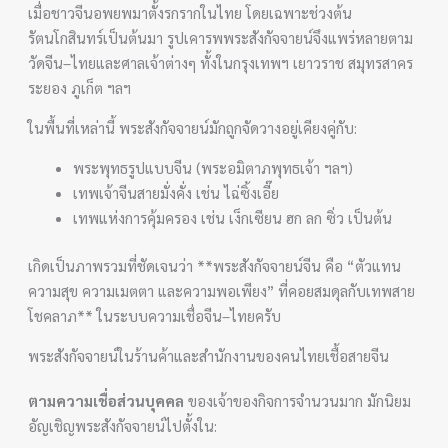
เมื่อชาวจีนอพยพมาตั้งรกรากในไทย โดยเฉพาะช่วงต้น
รัตนโกสินทร์เป็นต้นมา รูปเคารพพระสังกัจจายน์จึงแพร่หลายตาม
วัดจีน–ไทยและศาลเจ้าต่างๆ ทั้งในกรุงเทพฯ เยาวราช สมุทรสาคร
ระยอง ภูเก็ต ฯลฯ
ในพื้นที่เหล่านี้ พระสังกัจจายน์มักถูกจัดวางอยู่เคียงคู่กับ:
พระพุทธรูปแบบจีน (พระอมิตาภพุทธเจ้า ฯลฯ)
เทพเจ้าจีนสายมั่งคั่ง เช่น ไฉ่ซิ้งเอี๊ย
เทพแห่งการคุ้มครอง เช่น เง็กเซียน ฮก ลก ซิ่ว เป็นต้น
เกิดเป็นภาพรวมที่ชัดเจนว่า **พระสังกัจจายน์จีน คือ “ตัวแทน
ความสุข ความเมตตา และความพอเพียง” ที่คอยสมดุลกับเทพสาย
โชคลาภ** ในระบบความเชื่อจีน–ไทยครับ
พระสังกัจจายน์ในร้านค้าและสำนักงานของคนไทยเชื้อสายจีน
ตามความเชื่อส่วนบุคคล
ของเจ้าของกิจการจำนวนมาก มักนิยม
อัญเชิญพระสังกัจจายน์ไปตั้งใน: