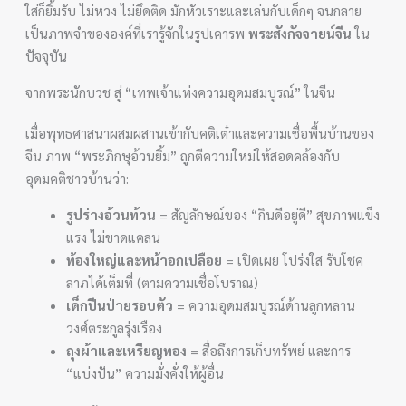
ใส่ก็ยิ้มรับ ไม่หวง ไม่ยึดติด มักหัวเราะและเล่นกับเด็กๆ จนกลาย
เป็นภาพจำขององค์ที่เรารู้จักในรูปเคารพ
พระสังกัจจายน์จีน
ใน
ปัจจุบัน
จากพระนักบวช สู่ “เทพเจ้าแห่งความอุดมสมบูรณ์” ในจีน
เมื่อพุทธศาสนาผสมผสานเข้ากับคติเต๋าและความเชื่อพื้นบ้านของ
จีน ภาพ “พระภิกษุอ้วนยิ้ม” ถูกตีความใหม่ให้สอดคล้องกับ
อุดมคติชาวบ้านว่า:
รูปร่างอ้วนท้วน
= สัญลักษณ์ของ “กินดีอยู่ดี” สุขภาพแข็ง
แรง ไม่ขาดแคลน
ท้องใหญ่และหน้าอกเปลือย
= เปิดเผย โปร่งใส รับโชค
ลาภได้เต็มที่ (ตามความเชื่อโบราณ)
เด็กปีนป่ายรอบตัว
= ความอุดมสมบูรณ์ด้านลูกหลาน
วงศ์ตระกูลรุ่งเรือง
ถุงผ้าและเหรียญทอง
= สื่อถึงการเก็บทรัพย์ และการ
“แบ่งปัน” ความมั่งคั่งให้ผู้อื่น