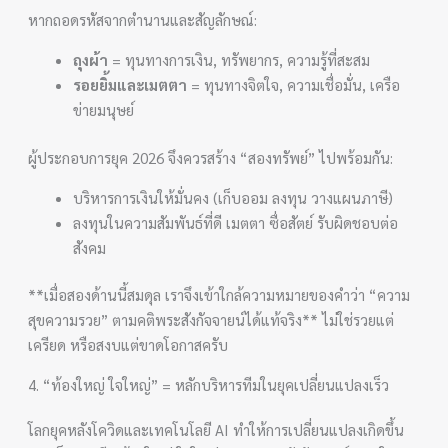
หากถอดรหัสจากตำนานและสัญลักษณ์:
ถุงผ้า
= ทุนทางการเงิน, ทรัพยากร, ความรู้ที่สะสม
รอยยิ้มและเมตตา
= ทุนทางจิตใจ, ความเชื่อมั่น, เครือ
ข่ายมนุษย์
ผู้ประกอบการยุค 2026 จึงควรสร้าง “สองทรัพย์” ไปพร้อมกัน:
บริหารการเงินให้มั่นคง (เก็บออม ลงทุน วางแผนภาษี)
ลงทุนในความสัมพันธ์ที่ดี เมตตา ซื่อสัตย์ รับผิดชอบต่อ
สังคม
**เมื่อสองด้านนี้สมดุล เราจึงเข้าใกล้ความหมายของคำว่า “ความ
สุขความรวย” ตามคติพระสังกัจจายน์ได้แท้จริง** ไม่ใช่รวยแต่
เครียด หรือสงบแต่ขาดโอกาสครับ
4. “ท้องใหญ่ ใจใหญ่” = หลักบริหารทีมในยุคเปลี่ยนแปลงเร็ว
โลกยุคหลังโควิดและเทคโนโลยี AI ทำให้การเปลี่ยนแปลงเกิดขึ้น