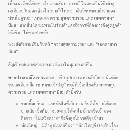
เมื่อแนวคิดนี้เดินทางไปตามเส้นทางการค้าในทะเลจีนใต้ เข้าสู่
เอเชียตะวันออกเฉียงใต้ รวมถึงไทย ชาวจีนโพ้นทะเลยิ่งยกย่อง
ท่านในฐานะ “เทพแห่ง
ความสุขความรวย
และ
เมตตามหา
นิยม
” มากขึ้น โดยเฉพาะในร้านค้าและกิจการที่ต้องการดึงดูดลูกค้า
ให้เข้ามาไม่ขาดสายครับ
พระสังกัจจายน์จีนกับคติ “ความสุขความรวย” และ “เมตตามหา
นิยม”
สัญลักษณ์แต่ละส่วนขององค์พระในมุมมองคติจีน
ตามประเพณีโบราณ
ของชาวจีน รูปเคารพพระสังกัจจายน์แต่ละ
รายละเอียด มีความหมายเชิงสัญลักษณ์ที่เชื่อมโยงกับ
ความสุข
ความรวย
และ
เมตตามหานิยม
ดังนี้ครับ
รอยยิ้มกว้าง
– แทนจิตใจที่เบิกบาน ยินดีทั้งยามได้และ
ยามเสีย เชื่อกันว่าช่วยหนุนให้คนในบ้านหรือเจ้าของ
กิจการ “ไม่เครียดง่าย” จึงดึงดูดโอกาสดีๆ เข้ามา
ท้องใหญ่
– มีคำพูดในคติจีนว่า “ท้องใหญ่จึงรองรับเรื่อง