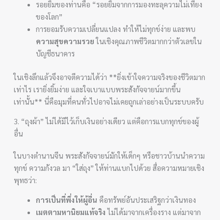
รอยยิ้มของท่านคือ “รอยยิ้มจากการมองทะลุความไม่เที่ยง
ของโลก”
การยอมรับความเปลี่ยนแปลง ทำให้ไม่ทุกข์ง่าย และพบ
ความสุขความรวย
ในเชิงคุณภาพชีวิตมากกว่าตัวเลขใน
บัญชีธนาคาร
ในเชิงลึกแล้วจึงอาจตีความได้ว่า **ยิ่งเข้าใจความจริงของชีวิตมาก
เท่าไร เรายิ่งยิ้มง่าย และใจเบาแบบพระสังกัจจายน์มากขึ้น
เท่านั้น** นี่คือมุมที่คนทั่วไปอาจไม่เคยถูกเล่าอย่างเป็นระบบครับ
3. “ถุงผ้า” ไม่ได้มีไว้เก็บเงินอย่างเดียว แต่คือการแบกทุกข์ของผู้
อื่น
ในบางตำนานจีน พระสังกัจจายน์มักให้เด็กๆ หรือชาวบ้านนำความ
ทุกข์ ความกังวล มา “ใส่ถุง” ให้ท่านแบกไปด้วย สื่อความหมายเชิง
พุทธว่า:
การเป็นที่พึ่งให้ผู้อื่น
คือทรัพย์อันประเสริฐกว่าเงินทอง
เมตตามหานิยมแท้จริง
ไม่ได้มาจากเครื่องราง แต่มาจาก