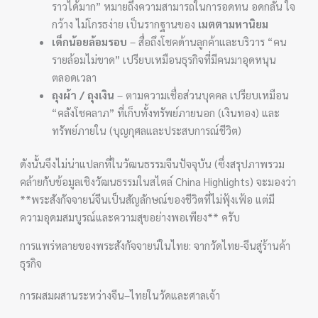
ราวได้มาก” หมายถึงความสามารถในการอดทน อดกลั้น ใจ
กว้าง ไม่โกรธง่าย เป็นรากฐานของ
เมตตามหานิยม
เด็กน้อยล้อมรอบ
– สื่อถึงโชคด้านลูกค้าและบริวาร “คน
รายล้อมไม่ขาด” เปรียบเหมือนธุรกิจที่มีคนมาอุดหนุน
ตลอดเวลา
ถุงผ้า / ถุงเงิน
– ตามความเชื่อส่วนบุคคล เปรียบเหมือน
“คลังโชคลาภ” ที่เก็บทั้งทรัพย์ภายนอก (เงินทอง) และ
ทรัพย์ภายใน (บุญกุศลและประสบการณ์ชีวิต)
ดังนั้นจึงไม่น่าแปลกที่ในวัฒนธรรมจีนปัจจุบัน (ซึ่งสรุปภาพรวม
คล้ายกับข้อมูลเชิงวัฒนธรรมในสไตล์ China Highlights) จะมองว่า
**พระสังกัจจายน์จีนเป็นสัญลักษณ์ของชีวิตที่ไม่ฟุ้งเฟ้อ แต่มี
ความอุดมสมบูรณ์และความสุขอย่างพอเพียง** ครับ
การแพร่หลายของพระสังกัจจายน์ในไทย: จากวัดไทย-จีนสู่ร้านค้า
ธุรกิจ
การผสมผสานระหว่างจีน–ไทยในวัดและศาลเจ้า