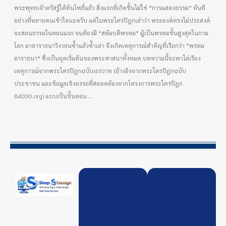
พระพุทธเจ้าตรัสรู้ใต้ต้นโพธิ์แล้ว สิ่งแรกที่เกิดขึ้นไม่ใช่ “การแสดงธรรม” ทันที
อย่างที่หลายคนเข้าใจนะครับ แต่ในพระไตรปิฎกเล่าว่า พระองค์ทรงไม่ประสงค์
จะสอนธรรมในตอนแรก จนต้องมี “สหัมบดีพรหม” ผู้เป็นพรหมชั้นสูงสุดในกาม
โลก มาอาราธนาวิงวอนซ้ำแล้วซ้ำเล่า จึงเกิดเหตุการณ์สำคัญที่เรียกว่า “พรหม
อาราธนา” ซึ่งเป็นจุดเริ่มต้นของพระศาสนาทั้งหมด บทความนี้จะพาไล่เรียง
เหตุการณ์จากพระไตรปิฎกฉบับเถรวาท (อ้างอิงจากพระไตรปิฎกฉบับ
ประชาชน และข้อมูลเชิงอรรถที่สอดคล้องจากโครงการพระไตรปิฎก
84000.org) แบบเป็นขั้นตอน ...