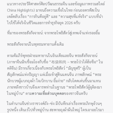
แนวทางประวัติศาสตร์ศิลปวัฒนธรรมจีน และข้อมูลภาพรวมสไตล์
China Highlights) มาจนถึงความเชื่อในไทย ก่อนถอดรหัสเป็น
เคล็ดลับเรื่อง “การกินดีอยู่ดี” และ “ความสุขที่แท้จริง” แบบที่นำ
ไปใช้ได้จริงในชีวิตและการทำธุรกิจยุค 2026 ครับ
ที่มาของพระสังกัจจายน์: จากพระโพธิสัตว์สู่เทพเจ้าแห่งรอยยิ้ม
พระสังกัจจายน์ในพุทธมหายานดั้งเดิม
ตามคัมภีร์พุทธฝ่ายมหายานในอินเดียและจีน พระสังกัจจายน์
(ภาษาจีนมักเชื่อมโยงกับชื่อ “布袋和尚 – พระโป่วไต้ฮ้อซือ” ใน
คติจีน) มีรากเกี่ยวเนื่องกับพระโพธิสัตว์ “มัญชุศรี” ผู้เป็น
สัญลักษณ์แห่งปัญญา แต่เมื่อเข้าสู่ดินแดนจีน ภาพลักษณ์ “พระ
นักบวชผู้แบกถุงผ้า ใจเบิกบาน ยิ้มง่าย” กลับโดดเด่นขึ้นมาแทน
ภายหลังชาวบ้านจึงเคารพท่านในฐานะ “พระโพธิสัตว์ผู้จุติลงมา
ในหมู่บ้าน” ตาม
ความเชื่อส่วนบุคคล
ของชาวจีนครับ
ในตำนานจีนช่วงราชวงศ์ถัง–ซ่ง มีบันทึกเล่าเรื่องพระภิกษุอ้วนๆ
รูปหนึ่ง เดินเร่ไปทั่วหมู่บ้าน สะพายถุงผ้าผืนใหญ่ ใครเอาอะไรมา