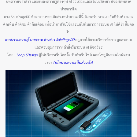
บทความข่าวสาร และแหล่งความรู้ต่างๆที่ AI รวบรวมและเรียบเรียงมา มีข้อผิดพลาด
ประการใด
ทาง SalePageDD ต้องกราบขออภัยล่วงหน้ามา ณ ที่นี้ ด้วยครับ ทางเรายินดีรับฟังความ
คิดเห็น คำติชม คำตักเตือน เพื่อนำมาปรับใช้และแก้ไขในการวางระบบ AI ให้ดียิ่งขึ้นต่อ
ไป
แหล่งรวมความรู้ บทความ ข่าวสาร SalePageDD
อยู่ภายใต้การบริหารจัดการดูแลระบบ
และควบคุมการวางคำสั่งรันระบบ AI อัจฉริยะ
โดย :
Shop SDesign
ผู้ให้บริการเว็บโฮสติ้ง รับทำเว็บไซต์ และโซลูชั่นออนไลน์ครบ
วงจร
(นโยบายความเป็นส่วนตัว)