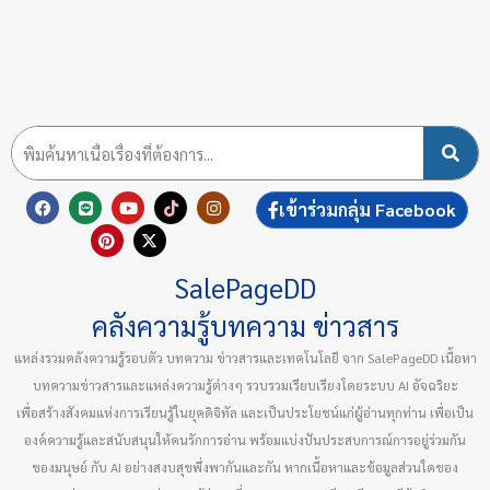
F
L
P
Y
X
T
I
เข้าร่วมกลุ่ม Facebook
a
i
i
o
-
i
n
c
n
n
u
t
k
s
e
e
t
t
w
t
t
b
e
u
i
o
a
SalePageDD
o
r
b
t
k
g
o
e
e
t
r
k
s
e
a
คลังความรู้บทความ ข่าวสาร
t
r
m
แหล่งรวมคลังความรู้รอบตัว บทความ ข่าวสารและเทคโนโลยี จาก SalePageDD เนื้อหา
บทความข่าวสารและแหล่งความรู้ต่างๆ รวบรวมเรียบเรียงโดยระบบ AI อัจฉริยะ
เพื่อสร้างสังคมแห่งการเรียนรู้ในยุคดิจิทัล และเป็นประโยชน์แก่ผู้อ่านทุกท่าน เพื่อเป็น
องค์ความรู้และสนับสนุนให้คนรักการอ่าน พร้อมแบ่งปันประสบการณ์การอยู่ร่วมกัน
ของมนุษย์ กับ AI อย่างสงบสุขพึ่งพากันและกัน หากเนื้อหาและข้อมูลส่วนใดของ