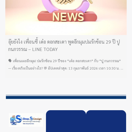
อุ๊ยยังไง เพื่อนซี้ เด๋อ ดอกสะเดา พูดอีกมุมปมรักซ้อน 29 ปี ปู
กนกวรรณ – LINE TODAY
🗣️ เพื่อนเผยอีกมุม! ปมรักซ้อน 29 ปีของ “เด๋อ ดอกสะเดา” กับ “ปู กนกวรรณ”
— เรื่องจริงเป็นอย่างไร? 💬 อัปเดตล่าสุด: 13 กุมภาพันธ์ 2026 เวลา 10:30 น. ...