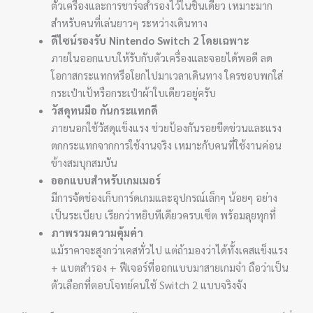
ตัวเครื่องและการชาร์จสำรองไว้ในชิ้นเดียว เหมาะมาก
สำหรับคนที่เล่นยาวๆ ระหว่างเดินทาง
ดีไซน์รองรับ Nintendo Switch 2 โดยเฉพาะ
ภายในออกแบบให้รับกับตัวเครื่องและจอยได้พอดี ลด
โอกาสกระแทกหรือโยกไปมาเวลาเดินทาง ใครชอบพกใส่
กระเป๋าเป้หรือกระเป๋าผ้าใบเดียวอยู่ครับ
วัสดุทนมือ กันกระแทกดี
ภายนอกใช้วัสดุแข็งแรง ช่วยป้องกันรอยขีดข่วนและแรง
ตกกระแทกจากการใช้งานจริง เหมาะกับคนที่ใช้งานค่อน
ข้างสมบุกสมบัน
ออกแบบสำหรับเกมเมอร์
มีการจัดช่องเก็บการ์ดเกมและอุปกรณ์เล็กๆ น้อยๆ อย่าง
เป็นระเบียบ เรียกว่าหยิบทีเดียวครบเซ็ต พร้อมลุยทุกที่
ภาพรวมความคุ้มค่า
แม้ราคาจะสูงกว่าเคสทั่วไป แต่ถ้ามองว่าได้ทั้งเคสแข็งแรง
+ แบตสำรอง + ฟีเจอร์ที่ออกแบบมาสายเกมจ๋า ถือว่าเป็น
ตัวเลือกที่ตอบโจทย์คนใช้ Switch 2 แบบจริงจัง