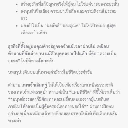
สร้างธุรกิจที่แก้ปัญหาจริงให้ผู้คน ไม่ใช่แค่ขายของระยะสั้น
ลงทุนกับชื่อเสียง ความน่าเชื่อถือ และความดีงามในระยะ
ยาว
มองกำไรเป็น “ผลลัพธ์” ของคุณค่า ไม่ใช่เป้าหมายสูงสุด
เพียงอย่างเดียว
ธุรกิจที่ตั้งอยู่บนคุณค่าจะถูกจดจำแม้เวลาผ่านไป เหมือน
ตำนานที่ยังเล่าขาน แม้ตัวบุคคลจากไปแล้ว
นี่คือ “ความเป็น
อมตะ” ในมิติทางสังคมครับ
บทสรุป: เดินบนเส้นทางเต่ามังกรในชีวิตประจำวัน
ตำนาน
เทพเจ้าเจินหวู่
ไม่ได้เป็นเพียงเรื่องเล่าเหนือธรรมชาติ
ของเทพเจ้าแห่งธาตุน้ำ หากแต่เป็น “แผนที่ชีวิต” ที่ชี้ให้เราเห็นว่า
**มนุษย์ธรรมดาก็มีศักยภาพจะเปลี่ยนตนเองจากผู้แบกกิเลส
ภายใน ให้กลายเป็นผู้คุ้มครองโลกภายนอกได้** ผ่านการฝึกตน
อย่างต่อเนื่องเหมือนเจ้าชายที่ยอมสละราชบัลลังก์เพื่อเดินบนเส้น
ทางเต๋า