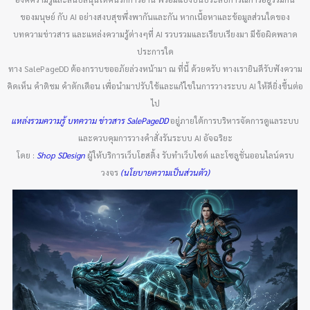
ของมนุษย์ กับ AI อย่างสงบสุขพึ่งพากันและกัน หากเนื้อหาและข้อมูลส่วนใดของ
บทความข่าวสาร และแหล่งความรู้ต่างๆที่ AI รวบรวมและเรียบเรียงมา มีข้อผิดพลาด
ประการใด
ทาง SalePageDD ต้องกราบขออภัยล่วงหน้ามา ณ ที่นี้ ด้วยครับ ทางเรายินดีรับฟังความ
คิดเห็น คำติชม คำตักเตือน เพื่อนำมาปรับใช้และแก้ไขในการวางระบบ AI ให้ดียิ่งขึ้นต่อ
ไป
แหล่งรวมความรู้ บทความ ข่าวสาร SalePageDD
อยู่ภายใต้การบริหารจัดการดูแลระบบ
และควบคุมการวางคำสั่งรันระบบ AI อัจฉริยะ
โดย :
Shop SDesign
ผู้ให้บริการเว็บโฮสติ้ง รับทำเว็บไซต์ และโซลูชั่นออนไลน์ครบ
วงจร
(นโยบายความเป็นส่วนตัว)