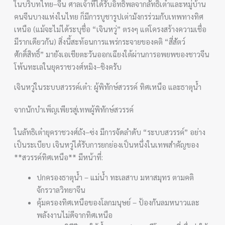
ในบริบทไทย–จีน ศาลเจ้าที่ได้รับอิทธิพลจากลัทธิเต๋าและหมู่บ้าน
คนจีนบางแห่งในไทย ก็มีการบูชารูปเต่ามังกรร่วมกับเทพทางทิศ
เหนือ (แม้จะไม่ได้ระบุชื่อ “เจินหวู่” ตรงๆ แต่โครงสร้างความเชื่อ
มีรากเดียวกัน) สิ่งนี้สะท้อนการแพร่กระจายของคติ “สี่สัตว์
ศักดิ์สิทธิ์” มายังเอเชียตะวันออกเฉียงใต้ผ่านการอพยพของชาวจีน
โพ้นทะเลในยุคราชวงศ์หมิง–ชิงครับ
เจินหวู่ในระบบสวรรค์เต๋า: ผู้พิทักษ์สวรรค์ ทิศเหนือ และธาตุน้ำ
จากนักบำเพ็ญเพียรสู่เทพผู้พิทักษ์สวรรค์
ในลัทธิเต๋ายุคราชวงศ์ถัง–ซ่ง มีการจัดลำดับ “ระบบสวรรค์” อย่าง
เป็นระเบียบ เจินหวู่ได้รับการยกย่องเป็นหนึ่งในเทพสำคัญของ
**สวรรค์ทิศเหนือ** มีหน้าที่:
ปกครองธาตุน้ำ – แม่น้ำ ทะเลสาบ มหาสมุทร ตามคติ
จักรวาลวิทยาจีน
คุ้มครองทิศเหนือของโลกมนุษย์ – ป้องกันลมหนาวและ
พลังงานไม่ดีจากทิศเหนือ