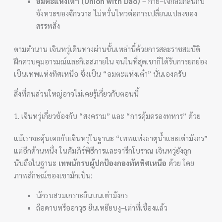
อมตะแห่งเต๋า (Union with Dao)
– กาย–ใจกลมกลืนกับ
จังหวะของจักรวาล ไม่หวั่นไหวต่อการเปลี่ยนแปลงของ
สรรพสิ่ง
ตามตำนาน เจินหวู่เดินทางผ่านขั้นเหล่านี้ด้วยการสละราชสมบัติ
ฝึกควบคุมอารมณ์และกิเลสภายใน จนในที่สุดเขาก็ได้รับการยกย่อง
เป็นเทพแห่งทิศเหนือ ซึ่งเป็น “อมตะแห่งเต๋า” นั่นเองครับ
สิ่งที่คนส่วนใหญ่อาจไม่เคยรู้เกี่ยวกับตอนนี้
1. เจินหวู่เกี่ยวข้องกับ “สงคราม” และ “การคุ้มครองทหาร” ด้วย
แม้เราจะคุ้นเคยกับเจินหวู่ในฐานะ “เทพแห่งธาตุน้ำและเต่ามังกร”
แต่อีกด้านหนึ่ง ในคัมภีร์พิธีการและจารึกโบราณ เจินหวู่ยังถูก
นับถือในฐานะ
เทพนักรบผู้ปกป้องกองทัพทิศเหนือ
ด้วย โดย
ภาพลักษณ์ของเขามักเป็น:
นักรบสวมเกราะยืนบนเต่ามังกร
ถือดาบหรืออาวุธ ยืนเหยียบงู–เต่าที่เชื่องแล้ว