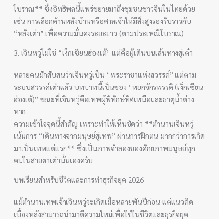
โบราณ** ซึ่งอิทธิพลนี้แพร่ขยายมาถึงชุมชนชาวจีนในไทยด้วย
เช่น การเลือกด้านหลังบ้านหรือศาลเจ้าให้มีสิ่งสูงรองรับราวกับ
“หลังเต่า” เพื่อความมั่นคงระยะยาว (ตามประเพณีโบราณ)
3. เจินหวู่ไม่ใช่ “เง็กเซียนฮ่องเต้” แต่คือผู้เดินบนเส้นทางสู่เต๋า
หลายคนมักสับสนว่าเจินหวู่เป็น “พระราชาแห่งสวรรค์” แต่ตาม
ระบบสวรรค์เต๋าแล้ว บทบาทนี้เป็นของ “หยกจักรพรรดิ (เง็กเซียน
ฮ่องเต้)” ขณะที่เจินหวู่คือเทพผู้พิทักษ์ทิศเหนือและธาตุน้ำต่าง
หาก
ความเข้าใจจุดนี้สำคัญ เพราะทำให้เห็นชัดว่า **ตำนานเจินหวู่
เน้นการ “เดินทางจากมนุษย์สู่เทพ” ผ่านการฝึกตน มากกว่าการเกิด
มาเป็นเทพแต่แรก** ซึ่งเป็นภาพจำลองของศักยภาพมนุษย์ทุก
คนในสายตาเต๋านั่นเองครับ
บทเรียนสำหรับชีวิตและการทำธุรกิจยุค 2026
แม้ตำนานเทพเจ้าเจินหวู่จะเกิดเมื่อหลายพันปีก่อน แต่แนวคิด
เบื้องหลังสามารถนำมาตีความใหม่เพื่อใช้ในชีวิตและธุรกิจยุค