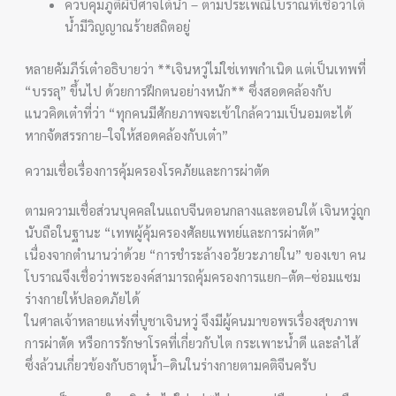
ควบคุมภูติผีปีศาจใต้น้ำ – ตามประเพณีโบราณที่เชื่อว่าใต้
น้ำมีวิญญาณร้ายสถิตอยู่
หลายคัมภีร์เต๋าอธิบายว่า **เจินหวู่ไม่ใช่เทพกำเนิด แต่เป็นเทพที่
“บรรลุ” ขึ้นไป ด้วยการฝึกตนอย่างหนัก** ซึ่งสอดคล้องกับ
แนวคิดเต๋าที่ว่า “ทุกคนมีศักยภาพจะเข้าใกล้ความเป็นอมตะได้
หากจัดสรรกาย–ใจให้สอดคล้องกับเต๋า”
ความเชื่อเรื่องการคุ้มครองโรคภัยและการผ่าตัด
ตามความเชื่อส่วนบุคคลในแถบจีนตอนกลางและตอนใต้ เจินหวู่ถูก
นับถือในฐานะ “เทพผู้คุ้มครองศัลยแพทย์และการผ่าตัด”
เนื่องจากตำนานว่าด้วย “การชำระล้างอวัยวะภายใน” ของเขา คน
โบราณจึงเชื่อว่าพระองค์สามารถคุ้มครองการแยก–ตัด–ซ่อมแซม
ร่างกายให้ปลอดภัยได้
ในศาลเจ้าหลายแห่งที่บูชาเจินหวู่ จึงมีผู้คนมาขอพรเรื่องสุขภาพ
การผ่าตัด หรือการรักษาโรคที่เกี่ยวกับไต กระเพาะน้ำดี และลำไส้
ซึ่งล้วนเกี่ยวข้องกับธาตุน้ำ–ดินในร่างกายตามคติจีนครับ