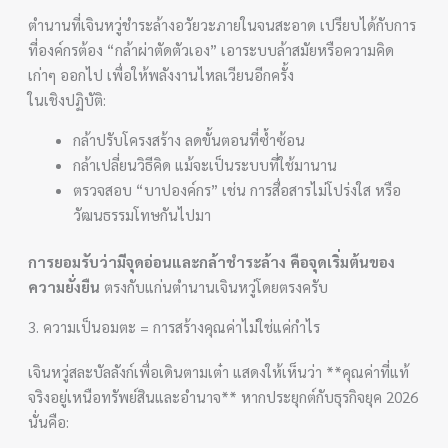
ตำนานที่เจินหวู่ชำระล้างอวัยวะภายในจนสะอาด เปรียบได้กับการ
ที่องค์กรต้อง “กล้าผ่าตัดตัวเอง” เอาระบบล้าสมัยหรือความคิด
เก่าๆ ออกไป เพื่อให้พลังงานไหลเวียนอีกครั้ง
ในเชิงปฏิบัติ:
กล้าปรับโครงสร้าง ลดขั้นตอนที่ซ้ำซ้อน
กล้าเปลี่ยนวิธีคิด แม้จะเป็นระบบที่ใช้มานาน
ตรวจสอบ “บาปองค์กร” เช่น การสื่อสารไม่โปร่งใส หรือ
วัฒนธรรมโทษกันไปมา
การยอมรับว่ามีจุดอ่อนและกล้าชำระล้าง คือจุดเริ่มต้นของ
ความยั่งยืน
ตรงกับแก่นตำนานเจินหวู่โดยตรงครับ
3. ความเป็นอมตะ = การสร้างคุณค่าไม่ใช่แค่กำไร
เจินหวู่สละบัลลังก์เพื่อเดินตามเต๋า แสดงให้เห็นว่า **คุณค่าที่แท้
จริงอยู่เหนือทรัพย์สินและอำนาจ** หากประยุกต์กับธุรกิจยุค 2026
นั่นคือ: