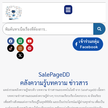
Skip
to
content
F
T
L
I
X
Y
P
เข้าร่วมกลุ่ม
a
i
i
n
-
o
i
c
k
n
s
t
u
n
Facebook
e
t
e
t
w
t
t
b
o
a
i
u
e
o
k
g
t
b
r
o
r
t
e
e
k
a
e
s
m
r
t
SalePageDD
คลังความรู้บทความ ข่าวสาร
แหล่งรวมคลังความรู้รอบตัว บทความ ข่าวสารและเทคโนโลยี จาก SalePageDD เนื้อหา
บทความข่าวสารและแหล่งความรู้ต่างๆ รวบรวมเรียบเรียงโดยระบบ AI อัจฉริยะ
เพื่อสร้างสังคมแห่งการเรียนรู้ในยุคดิจิทัล และเป็นประโยชน์แก่ผู้อ่านทุกท่าน เพื่อเป็น
องค์ความรู้และสนับสนุนให้คนรักการอ่าน พร้อมแบ่งปันประสบการณ์การอยู่ร่วมกัน