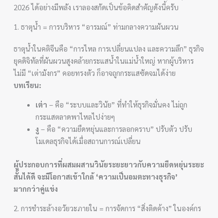
2026 ได้อย่างมีพลัง เราลองสกัดเป็นข้อคิดสำคัญดังนี้ครับ
1. ธาตุน้ำ = การบริหาร “อารมณ์” ท่ามกลางความผันผวน
ธาตุน้ำในคติจีนคือ “การไหล การเปลี่ยนแปลง และความลึก” ธุรกิจ
ยุคดิจิทัลที่ผันผวนสูงคล้ายกระแสน้ำในแม่น้ำใหญ่ หากผู้บริหาร
ไม่มี “เต่ามังกร” คอยทรงตัว ก็อาจถูกกระแสซัดจมได้ง่าย
บทเรียน:
เต่า
– คือ “ระบบและวินัย” ที่ทำให้ธุรกิจมั่นคง ไม่ถูก
กระแสตลาดพาไหลไปง่ายๆ
งู
– คือ “ความยืดหยุ่นและการลอกคราบ” ปรับตัว ปรับ
โมเดลธุรกิจได้เมื่อสถานการณ์เปลี่ยน
ผู้ประกอบการที่ผสมผสานวินัยระยะยาวกับความยืดหยุ่นระยะ
สั้นได้ดี จะมีโอกาสเข้าใกล้ ‘ความเป็นอมตะทางธุรกิจ’
มากกว่าคู่แข่ง
2. การชำระล้างอวัยวะภายใน = การจัดการ “สิ่งติดค้าง” ในองค์กร