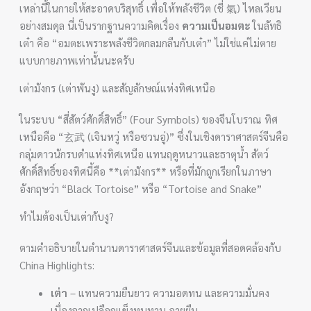
เหล่านี้ในกายให้สะอาดบริสุทธิ์ เพื่อให้พลังชีวิต (ชี่ 氣) ไหลเวียน
อย่างสมดุล นี่เป็นรากฐานความคิดเรื่อง
ความเป็นอมตะ
ในลัทธิ
เต๋า คือ “อมตะเพราะพลังชีวิตกลมกลืนกับเต๋า” ไม่ใช่แค่ไม่ตาย
แบบกายภาพเท่านั้นนะครับ
เต่ามังกร (เต่าพันงู) และสัญลักษณ์แห่งทิศเหนือ
ในระบบ “สี่สัตว์ศักดิ์สิทธิ์” (Four Symbols) ของจีนโบราณ ทิศ
เหนือคือ “玄武 (เจินหวู่ หรือซวนอู่)” ซึ่งในเชิงดาราศาสตร์จีนคือ
กลุ่มดาวนักรบดำแห่งทิศเหนือ แทนฤดูหนาวและธาตุน้ำ สัตว์
ศักดิ์สิทธิ์ของทิศนี้คือ **เต่ามังกร** หรือที่มักถูกเรียกในภาษา
อังกฤษว่า “Black Tortoise” หรือ “Tortoise and Snake”
ทำไมต้องเป็นเต่ากับงู?
ตามคำอธิบายในตำนานดาราศาสตร์จีนและข้อมูลที่สอดคล้องกับ
China Highlights:
เต่า
– แทนความยืนยาว ความอดทน และความมั่นคง
เนื่องจากเปลือกแข็งทนทาน อายุยืน