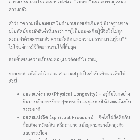
ความเป็นอมตะในคติเต๋า: ไม่ใช่แค่ “ไม่ตาย” แต่คือการอยู่เหนือ
ความกลัว
คำว่า
“ความเป็นอมตะ”
ในตำนานเทพเจ้าเจินหวู่ มีรากฐานจาก
มโนทัศน์ของลัทธิเต๋าที่มองว่า **ผู้เป็นอมตะคือผู้ที่จิตใจไม่ถูก
ครอบงำด้วยความกลัว ความยึดติด และความปรารถนาไม่รู้จบ**
ไม่ใช่แค่การมีชีวิตยาวนานไร้ที่สิ้นสุด
สามขั้นของความเป็นอมตะ (แนวคิดเต๋าโบราณ)
จากเอกสารลัทธิเต๋าโบราณ สามารถสรุปเป็นลำดับเชิงแนวคิดได้
ดังนี้:
อมตะแห่งกาย (Physical Longevity)
– อยู่กับโลกอย่าง
ยืนนานด้วยการรักษาสุขภาพ กิน–อยู่–นอนให้สอดคล้องกับ
ธรรมชาติ
อมตะแห่งจิต (Spiritual Freedom)
– จิตใจไม่ยึดติดกับ
ชื่อเสียง ทรัพย์สิน หรืออำนาจ แม้อยู่ท่ามกลางโลกธุรกิจ
และการเมือง