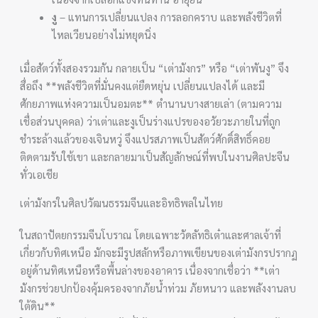
งู
– แทนการเปลี่ยนแปลง การลอกคราบ และพลังชีวิตที่
ไหลเวียนอย่างไม่หยุดนิ่ง
เมื่อสัตว์ทั้งสองรวมกัน กลายเป็น “เต่ามังกร” หรือ “เต่าพันงู” จึง
สื่อถึง **พลังชีวิตที่มั่นคงแต่ยืดหยุ่น เปลี่ยนแปลงได้ และมี
ศักยภาพแห่งความเป็นอมตะ** ตำนานบางสายเล่า (ตามความ
เชื่อส่วนบุคคล) ว่าเต่าและงูเป็นร่างแปรของอวัยวะภายในที่ถูก
ชำระล้างแล้วของเจินหวู่ จึงแปรสภาพเป็นสัตว์ศักดิ์สิทธิ์คอย
ติดตามรับใช้เขา และกลายมาเป็นสัญลักษณ์ที่พบในงานศิลปะจีน
ทั่วเอเชีย
เต่ามังกรในศิลปวัฒนธรรมจีนและอิทธิพลในไทย
ในสถาปัตยกรรมจีนโบราณ โดยเฉพาะวัดลัทธิเต๋าและศาลเจ้าที่
เกี่ยวกับทิศเหนือ มักจะมีรูปสลักหรือภาพเขียนของเต่ามังกรปรากฏ
อยู่ด้านทิศเหนือหรือพื้นล่างของอาคาร เนื่องจากเชื่อว่า **เต่า
มังกรช่วยปกป้องคุ้มครองจากภัยน้ำท่วม ภัยหนาว และพลังงานลบ
ใต้ดิน**