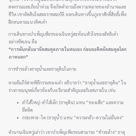
สงครามและภัยน้ำท่วม จึงเกิดคำถามถึงความหมายของอำนาจและ
ชีวิต เขาตัดสินใจสละราชสมบัติ ออกเดินทางขึ้นภูเขาศักดิ์สิทธิ์เพื่อ
ฝึกตนตามแนวคิดเต๋า
การเดินทางบำเพ็ญเพียรของเจินหวู่สะท้อนหัวใจของลัทธิเต๋า
อย่างชัดเจน คือ
“การหันกลับมาจัดสมดุลภายในตนเอง ก่อนจะคิดจัดสมดุลโลก
ภายนอก”
การชำระล้างธาตุน้ำและธาตุดินในกาย
ตามคัมภีร์สายพิธีกรรมของเต๋า อธิบายว่า “ธาตุน้ำและธาตุดิน” ใน
ร่างกายมนุษย์เกี่ยวข้องกับอวัยวะสำคัญและกิเลสภายใน เช่น
ลำไส้ใหญ่–ลำไส้เล็ก (ธาตุดิน) แทน “ของเสีย” และความ
ยึดติด
กระเพาะ–ไต (ธาตุน้ำ) แทน “ความกลัว–ความไม่มั่นคง”
ตำนานเจินหวู่เล่าว่า เขาบำเพ็ญเพียรจนสามารถ “ชำระล้าง” ธาตุ