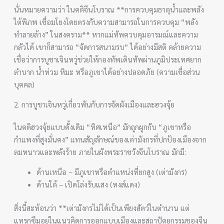
นั่นหมายความว่า ในคติจีนโบราณ **การควบคุมธาตุน้ำและพลัง
ใต้พิภพ เชื่อมโยงโดยตรงกับความสามารถในการควบคุม “พลัง
ทำลายล้าง” ในสงคราม** หากแม่ทัพควบคุมอารมณ์และความ
กลัวได้ เขาก็สามารถ “จัดการสนามรบ” ได้อย่างมีสติ คล้ายความ
เชื่อว่าการบูชาเจินหวู่ช่วยให้กองทัพเดินทัพผ่านภูมิประเทศยาก
ลำบาก น้ำท่วม หิมะ หรือภูเขาได้อย่างปลอดภัย (ความเชื่อส่วน
บุคคล)
2. การบูชาเจินหวู่เกี่ยวพันกับการจัดผังเมืองและฮวงจุ้ย
ในคติฮวงจุ้ยแบบดั้งเดิม “ทิศเหนือ” มักถูกผูกกับ “ภูเขาหรือ
กำแพงที่สูงมั่นคง” แทนสัญลักษณ์ของเต่ามังกรที่ปกป้องเมืองจาก
ลมหนาวและพลังร้าย ภายในผังพระราชวังจีนโบราณ มักมี:
ด้านเหนือ – มีภูเขาหรือตำแหน่งที่ยกสูง (เต่ามังกร)
ด้านใต้ – เปิดโล่งรับแสง (หงส์แดง)
สิ่งนี้สะท้อนว่า **เต่ามังกรไม่ได้เป็นเพียงสัตว์ในตำนาน แต่
แทรกซึมอยู่ในแนวคิดการออกแบบเมืองและสถาปัตยกรรมของจีน