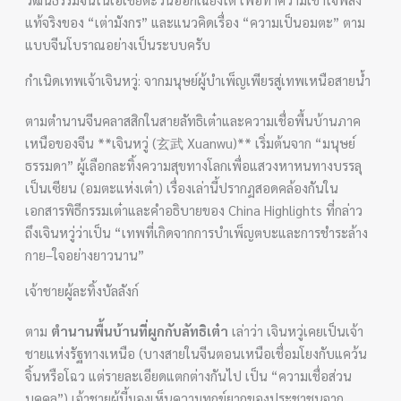
แท้จริงของ “เต่ามังกร” และแนวคิดเรื่อง “ความเป็นอมตะ” ตาม
แบบจีนโบราณอย่างเป็นระบบครับ
กำเนิดเทพเจ้าเจินหวู่: จากมนุษย์ผู้บำเพ็ญเพียรสู่เทพเหนือสายน้ำ
ตามตำนานจีนคลาสสิกในสายลัทธิเต๋าและความเชื่อพื้นบ้านภาค
เหนือของจีน **เจินหวู่ (玄武 Xuanwu)** เริ่มต้นจาก “มนุษย์
ธรรมดา” ผู้เลือกละทิ้งความสุขทางโลกเพื่อแสวงหาหนทางบรรลุ
เป็นเซียน (อมตะแห่งเต๋า) เรื่องเล่านี้ปรากฏสอดคล้องกันใน
เอกสารพิธีกรรมเต๋าและคำอธิบายของ China Highlights ที่กล่าว
ถึงเจินหวู่ว่าเป็น “เทพที่เกิดจากการบำเพ็ญตบะและการชำระล้าง
กาย–ใจอย่างยาวนาน”
เจ้าชายผู้ละทิ้งบัลลังก์
ตาม
ตำนานพื้นบ้านที่ผูกกับลัทธิเต๋า
เล่าว่า เจินหวู่เคยเป็นเจ้า
ชายแห่งรัฐทางเหนือ (บางสายในจีนตอนเหนือเชื่อมโยงกับแคว้น
จิ้นหรือโฉว แต่รายละเอียดแตกต่างกันไป เป็น “ความเชื่อส่วน
บุคคล”) เจ้าชายผู้นี้มองเห็นความทุกข์ยากของประชาชนจาก