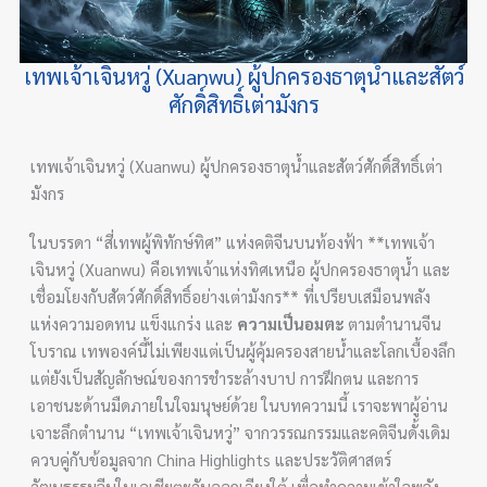
เทพเจ้าเจินหวู่ (Xuanwu) ผู้ปกครองธาตุน้ำและสัตว์
ศักดิ์สิทธิ์เต่ามังกร
เทพเจ้าเจินหวู่ (Xuanwu) ผู้ปกครองธาตุน้ำและสัตว์ศักดิ์สิทธิ์เต่า
มังกร
ในบรรดา “สี่เทพผู้พิทักษ์ทิศ” แห่งคติจีนบนท้องฟ้า **เทพเจ้า
เจินหวู่ (Xuanwu) คือเทพเจ้าแห่งทิศเหนือ ผู้ปกครองธาตุน้ำ และ
เชื่อมโยงกับสัตว์ศักดิ์สิทธิ์อย่างเต่ามังกร** ที่เปรียบเสมือนพลัง
แห่งความอดทน แข็งแกร่ง และ
ความเป็นอมตะ
ตามตำนานจีน
โบราณ เทพองค์นี้ไม่เพียงแต่เป็นผู้คุ้มครองสายน้ำและโลกเบื้องลึก
แต่ยังเป็นสัญลักษณ์ของการชำระล้างบาป การฝึกตน และการ
เอาชนะด้านมืดภายในใจมนุษย์ด้วย ในบทความนี้ เราจะพาผู้อ่าน
เจาะลึกตำนาน “เทพเจ้าเจินหวู่” จากวรรณกรรมและคติจีนดั้งเดิม
ควบคู่กับข้อมูลจาก China Highlights และประวัติศาสตร์
วัฒนธรรมจีนในเอเชียตะวันออกเฉียงใต้ เพื่อทำความเข้าใจพลัง