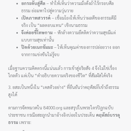
ยกระดับสู่ศีล
– ทำให้เห็นว่าความมั่งคั่งถ้าไร้กรอบศีล
ธรรม ย่อมพาไปสู่ความวุ่นวาย
เปิดภาพสวรรค์
– เชื่อมโยงให้เห็นว่าผลดีของกรรมดีมี
จริง เป็น “ผลตอบแทน” เชิงนามธรรม
จึงค่อยชี้โทษกาม
– หักล้างความยึดติดว่าความสุขมีแต่
แบบกามสุขเท่านั้น
ปิดด้วยเนกขัมมะ
– ให้เห็นคุณค่าของการปล่อยวาง ออก
จากการแข่งขันไม่รู้จบ
เมื่อฐานความคิดตรงนี้แน่นแล้ว การเข้าสู่อริยสัจ 4 จึงไม่ใช่เรื่อง
ไกลตัว แต่เป็น “คำอธิบายความจริงของชีวิต” ที่สัมผัสได้จริง
3. ยสะเป็นหนึ่งใน “เคสตัวอย่าง” ที่ยืนยันว่าคฤหัสถ์ก็เข้าถึงธรรม
สูงได้
ตามการจัดหมวดใน 84000.org และสรุปในพระไตรปิฎกฉบับ
ประชาชน กรณียสะถูกนำมาอ้างอิงบ่อยในประเด็น
คฤหัสถ์บรรลุ
ธรรม
เพราะ: