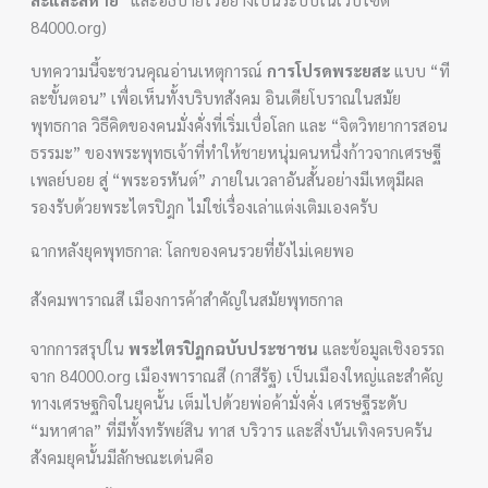
84000.org)
บทความนี้จะชวนคุณอ่านเหตุการณ์
การโปรดพระยสะ
แบบ “ที
ละขั้นตอน” เพื่อเห็นทั้งบริบทสังคม อินเดียโบราณในสมัย
พุทธกาล วิธีคิดของคนมั่งคั่งที่เริ่มเบื่อโลก และ “จิตวิทยาการสอน
ธรรมะ” ของพระพุทธเจ้าที่ทำให้ชายหนุ่มคนหนึ่งก้าวจากเศรษฐี
เพลย์บอย สู่ “พระอรหันต์” ภายในเวลาอันสั้นอย่างมีเหตุมีผล
รองรับด้วยพระไตรปิฎก ไม่ใช่เรื่องเล่าแต่งเติมเองครับ
ฉากหลังยุคพุทธกาล: โลกของคนรวยที่ยังไม่เคยพอ
สังคมพาราณสี เมืองการค้าสำคัญในสมัยพุทธกาล
จากการสรุปใน
พระไตรปิฎกฉบับประชาชน
และข้อมูลเชิงอรรถ
จาก 84000.org เมืองพาราณสี (กาสีรัฐ) เป็นเมืองใหญ่และสำคัญ
ทางเศรษฐกิจในยุคนั้น เต็มไปด้วยพ่อค้ามั่งคั่ง เศรษฐีระดับ
“มหาศาล” ที่มีทั้งทรัพย์สิน ทาส บริวาร และสิ่งบันเทิงครบครัน
สังคมยุคนั้นมีลักษณะเด่นคือ