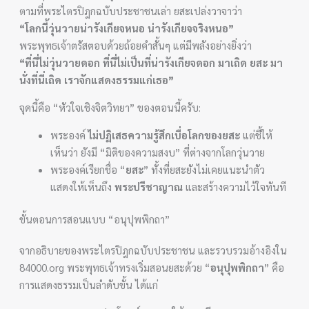
ตามที่พระไตรปิฎกฉบับประชาชนเล่า ยสะเปล่งวาจาว่า
“โลกนี้วุ่นวายน่ารังเกียจหนอ น่ารังเกียจจริงหนอ”
พระพุทธเจ้าตรัสตอบด้วยถ้อยคำสั้นๆ แต่มีพลังอย่างยิ่งว่า
“ที่นี่ไม่วุ่นวายดอก ที่นี่ไม่เป็นที่น่ารังเกียจดอก มาเถิด ยสะ มา
นั่งที่นี่เถิด เราจักแสดงธรรมแก่เธอ”
จุดนี้คือ “หัวใจเชิงจิตวิทยา” ของตอนนี้ครับ:
พระองค์
ไม่ปฏิเสธความรู้สึกเบื่อโลกของยสะ
แต่ชี้ให้
เห็นว่า ยังมี “มิติของความสงบ” ที่ต่างจากโลกวุ่นวาย
พระองค์เรียกชื่อ “
ยสะ
” ทั้งที่ยสะยังไม่เคยแนะนำตัว
แสดงให้เห็นถึง
พระปรีชาญาณ
และสร้างความไว้ใจทันที
ขั้นตอนการสอนแบบ “อนุปุพพิกถา”
จากอธิบายของพระไตรปิฎกฉบับประชาชน และรวบรวมอ้างอิงใน
84000.org พระพุทธเจ้าทรงเริ่มสอนยสะด้วย “
อนุปุพพิกถา
” คือ
การแสดงธรรมเป็นลำดับขั้น ได้แก่