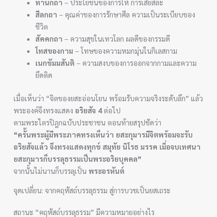
ทานกถา
– ประโยชน์ของการให้ การเสียสละ
สีลกถา
– คุณค่าของการรักษาศีล ความเป็นระเบียบของ
ชีวิต
สัคคกถา
– ความสุขในเทวโลก ผลดีของกรรมดี
โทสของกาม
– โทษของความหมกมุ่นในกิเลสกาม
เนกขัมมสันติ
– ความสงบของการออกจากกามและความ
ยึดติด
เมื่อเห็นว่า “จิตของยสะอ่อนโยน พร้อมรับความจริงระดับลึก” แล้ว
พระองค์จึงทรงแสดง
อริยสัจ 4
ต่อไป
ตามพระไตรปิฎกฉบับประชาชน ตอนท้ายสรุปชัดว่า
“ครั้นพระผู้มีพระภาคทรงเห็นว่า ยสะกุมารมีจิตพร้อมจะรับ
อริยสัจแล้ว จึงทรงแสดงทุกข์ สมุทัย นิโรธ มรรค เมื่อจบเทศนา
ยสะกุมารก็บรรลุธรรมเป็นพระอริยบุคคล”
จากนั้นไม่นานก็บรรลุเป็น
พระอรหันต์
จุดเปลี่ยน: จากคฤหัสถ์บรรลุธรรม สู่การบวชเป็นยสเถระ
สถานะ “คฤหัสถ์บรรลุธรรม” มีความหมายอย่างไร