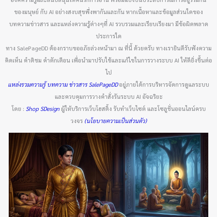
ของมนุษย์ กับ AI อย่างสงบสุขพึ่งพากันและกัน หากเนื้อหาและข้อมูลส่วนใดของ
บทความข่าวสาร และแหล่งความรู้ต่างๆที่ AI รวบรวมและเรียบเรียงมา มีข้อผิดพลาด
ประการใด
ทาง SalePageDD ต้องกราบขออภัยล่วงหน้ามา ณ ที่นี้ ด้วยครับ ทางเรายินดีรับฟังความ
คิดเห็น คำติชม คำตักเตือน เพื่อนำมาปรับใช้และแก้ไขในการวางระบบ AI ให้ดียิ่งขึ้นต่อ
ไป
แหล่งรวมความรู้ บทความ ข่าวสาร SalePageDD
อยู่ภายใต้การบริหารจัดการดูแลระบบ
และควบคุมการวางคำสั่งรันระบบ AI อัจฉริยะ
โดย :
Shop SDesign
ผู้ให้บริการเว็บโฮสติ้ง รับทำเว็บไซต์ และโซลูชั่นออนไลน์ครบ
วงจร
(นโยบายความเป็นส่วนตัว)