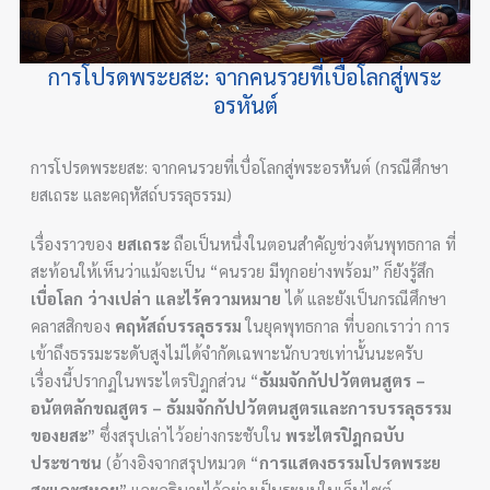
การโปรดพระยสะ: จากคนรวยที่เบื่อโลกสู่พระ
อรหันต์
การโปรดพระยสะ: จากคนรวยที่เบื่อโลกสู่พระอรหันต์ (กรณีศึกษา
ยสเถระ และคฤหัสถ์บรรลุธรรม)
เรื่องราวของ
ยสเถระ
ถือเป็นหนึ่งในตอนสำคัญช่วงต้นพุทธกาล ที่
สะท้อนให้เห็นว่าแม้จะเป็น “คนรวย มีทุกอย่างพร้อม” ก็ยังรู้สึก
เบื่อโลก ว่างเปล่า และไร้ความหมาย
ได้ และยังเป็นกรณีศึกษา
คลาสสิกของ
คฤหัสถ์บรรลุธรรม
ในยุคพุทธกาล ที่บอกเราว่า การ
เข้าถึงธรรมะระดับสูงไม่ได้จำกัดเฉพาะนักบวชเท่านั้นนะครับ
เรื่องนี้ปรากฏในพระไตรปิฎกส่วน “
ธัมมจักกัปปวัตตนสูตร –
อนัตตลักขณสูตร – ธัมมจักกัปปวัตตนสูตรและการบรรลุธรรม
ของยสะ
” ซึ่งสรุปเล่าไว้อย่างกระชับใน
พระไตรปิฎกฉบับ
ประชาชน
(อ้างอิงจากสรุปหมวด “
การแสดงธรรมโปรดพระย
สะและสหาย
” และอธิบายไว้อย่างเป็นระบบในเว็บไซต์