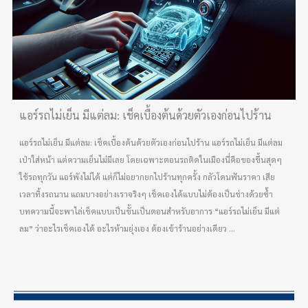
แอร์รถไม่เย็น มีแต่ลม: เช็คเบื้องต้นด้วยตัวเองก่อนไปร้าน
แอร์รถไม่เย็น มีแต่ลม: เช็คเบื้องต้นด้วยตัวเองก่อนไปร้าน แอร์รถไม่เย็น มีแต่ลม
เป่าใส่หน้า แต่ความเย็นไม่มีเลย โดยเฉพาะตอนรถติดในเมืองนี่คือของขึ้นสุดๆ
ใช้รถทุกวัน แอร์พังไม่ได้ แต่ก็ไม่อยากยกไปร้านทุกครั้ง กลัวโดนฟันราคา เสีย
เวลาทิ้งรถนาน แถมบางอย่างเราจริงๆ เช็คเองได้แบบไม่ต้องเป็นช่างด้วยซ้ำ
บทความนี้จะพาไล่เช็คแบบเป็นขั้นเป็นตอนสำหรับอาการ “แอร์รถไม่เย็น มีแต่
ลม” ว่าอะไรเช็คเองได้ อะไรห้ามยุ่งเอง ต้องเข้าร้านอย่างเดียว ...