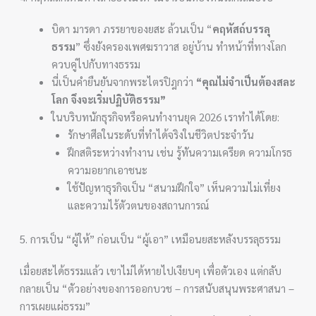
บิดา มารดา ภรรยาของยสะ ล้วนเป็น “
คฤหัสถ์บรรลุ
ธรรม
” ซึ่งยังครองเพศฆราวาส อยู่บ้าน ทำหน้าที่ทางโลก
ควบคู่ไปกับทางธรรม
นี่เป็นคำยืนยันจากพระไตรปิฎกว่า
“คุณไม่จำเป็นต้องสละ
โลก จึงจะเริ่มปฏิบัติธรรม”
ในบริบทนักธุรกิจหรือคนทำงานยุค 2026 เราทำได้โดย:
รักษาศีลในระดับที่ทำได้จริงในชีวิตประจำวัน
ฝึกสติระหว่างทำงาน เช่น รู้ทันความเครียด ความโกรธ
ความอยากเอาชนะ
ใช้ปัญหาธุรกิจเป็น “สนามฝึกใจ” เห็นความไม่เที่ยง
และความไร้ตัวตนของสถานการณ์
5. การเป็น “ผู้ให้” ก่อนเป็น “ผู้เอา” เหมือนยสะหลังบรรลุธรรม
เมื่อยสะได้ธรรมแล้ว เขาไม่ได้หายไปเงียบๆ เพื่อตัวเอง แต่กลับ
กลายเป็น “ตัวอย่างของการออกบวช – การสนับสนุนพระศาสนา –
การเผยแผ่ธรรม”