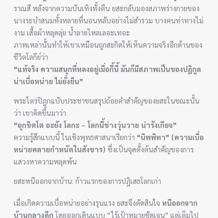
ราณสี หลังจากความบันเทิงทั้งคืน ยสะกลับมองสภาพร่างกายของ
นางระบำสนมทั้งหลายที่นอนหลับอย่างไม่สำรวม บางคนท่าทางไม่
งาม เสื้อผ้าหลุดลุ่ย น้ำลายไหลเลอะเทอะ
ภาพเหล่านั้นทำให้เขาเหมือนถูกสะกิดให้เห็นความจริงอีกด้านของ
ชีวิตโลกีย์ว่า
“แท้จริง ความสนุกที่หลงอยู่เมื่อกี้นี้ มันก็มีสภาพเป็นของปฏิกูล
น่าเบื่อหน่าย ไม่ยั่งยืน”
พระไตรปิฎกฉบับประชาชนสรุปถ้อยคำสำคัญของยสะในขณะนั้น
ว่า เขาคิดขึ้นมาว่า
“อุกขิตโต อะยัง โลกะ – โลกนี้ช่างวุ่นวาย น่ารังเกียจ”
ความรู้สึกแบบนี้ ในเชิงพุทธศาสนาเรียกว่า
“นิพพิทา” (ความเบื่อ
หน่ายคลายกำหนัดในสังขาร)
ซึ่งเป็นจุดตั้งต้นสำคัญของการ
แสวงหาความหลุดพ้น
ยสะหนีออกจากบ้าน: ก้าวแรกของการปฏิเสธโลกเก่า
เมื่อเกิดความเบื่อหน่ายอย่างรุนแรง ยสะจึงตัดสินใจ
หนีออกจาก
บ้านกลางดึก
โดยออกเดินแบบ “ไร้เป้าหมายชัดเจน” แต่เต็มไป