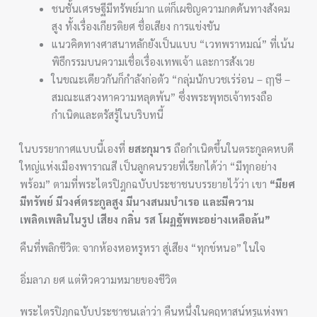
ชนชั้นเศรษฐีมีทรัพย์มาก แต่ก็เผชิญความกดดันทางสังคม
สูง ทั้งเรื่องเกียรติยศ ชื่อเสียง การแข่งขัน
แนวคิดทางศาสนาหลักยังเป็นแบบ “เวทพราหมณ์” ที่เน้น
พิธีกรรมบนความเชื่อเรื่องเทพเจ้า และการสังเวย
ในขณะเดียวกันก็กำลังก่อตัว “กลุ่มนักบวชเร่ร่อน – ฤๅษี –
สมณะแสวงหาความหลุดพ้น” ซึ่งพระพุทธเจ้าทรงถือ
กำเนิดและตรัสรู้ในบริบทนี้
ในบรรยากาศแบบนี้เองที่
ยสะกุมาร
ถือกำเนิดขึ้นในตระกูลคหบดี
ใหญ่แห่งเมืองพาราณสี เป็นลูกคนรวยที่เรียกได้ว่า “มีทุกอย่าง
พร้อม” ตามที่พระไตรปิฎกฉบับประชาชนบรรยายไว้ว่า เขา
“มียศ
มีทรัพย์ มีวงศ์ตระกูลสูง มีนางสนมบำเรอ และมีความ
เพลิดเพลินในรูป เสียง กลิ่น รส โผฏฐัพพะอย่างเหลือล้น”
คืนที่พลิกชีวิต: จากห้องหอหรูหรา สู่เสียง “ทุกข์หนอ” ในใจ
อิ่มลาภ ยศ แต่หิวความหมายของชีวิต
พระไตรปิฎกฉบับประชาชนเล่าว่า คืนหนึ่งในคฤหาสน์หรูแห่งพา