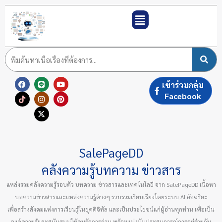
Skip
to
content
F
T
L
I
X
Y
P
เข้าร่วมกลุ่ม
a
i
i
n
-
o
i
c
k
n
s
t
u
n
Facebook
e
t
e
t
w
t
t
b
o
a
i
u
e
o
k
g
t
b
r
o
r
t
e
e
k
a
e
s
m
r
t
SalePageDD
คลังความรู้บทความ ข่าวสาร
แหล่งรวมคลังความรู้รอบตัว บทความ ข่าวสารและเทคโนโลยี จาก SalePageDD เนื้อหา
บทความข่าวสารและแหล่งความรู้ต่างๆ รวบรวมเรียบเรียงโดยระบบ AI อัจฉริยะ
เพื่อสร้างสังคมแห่งการเรียนรู้ในยุคดิจิทัล และเป็นประโยชน์แก่ผู้อ่านทุกท่าน เพื่อเป็น
องค์ความรู้และสนับสนุนให้คนรักการอ่าน พร้อมแบ่งปันประสบการณ์การอยู่ร่วมกัน