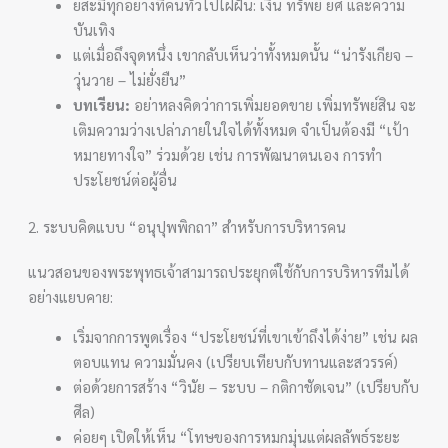
ยสะมีทุกอย่างที่คนทั่วไปใฝ่ฝัน: เงิน ทรัพย์ ยศ และความ
บันเทิง
แต่เมื่อถึงจุดหนึ่ง เขากลับเห็นว่าทั้งหมดนั้น “น่ารังเกียจ –
วุ่นวาย – ไม่ยั่งยืน”
บทเรียน:
อย่าหลงคิดว่าการเพิ่มยอดขาย เพิ่มทรัพย์สิน จะ
เติมความว่างเปล่าภายในใจได้ทั้งหมด จำเป็นต้องมี “เป้า
หมายทางใจ” ร่วมด้วย เช่น การพัฒนาตนเอง การทำ
ประโยชน์ต่อผู้อื่น
2. ระบบคิดแบบ “อนุปุพพิกถา” สำหรับการบริหารคน
แนวสอนของพระพุทธเจ้าสามารถประยุกต์ใช้กับการบริหารทีมได้
อย่างแยบคาย:
เริ่มจากการพูดเรื่อง “ประโยชน์ที่เขาเข้าถึงได้ง่าย” เช่น ผล
ตอบแทน ความมั่นคง (เปรียบเทียบกับทานและสวรรค์)
ต่อด้วยการสร้าง “วินัย – ระบบ – กติกาชัดเจน” (เปรียบกับ
ศีล)
ค่อยๆ เปิดให้เห็น “โทษของการหมกมุ่นแต่ผลลัพธ์ระยะ