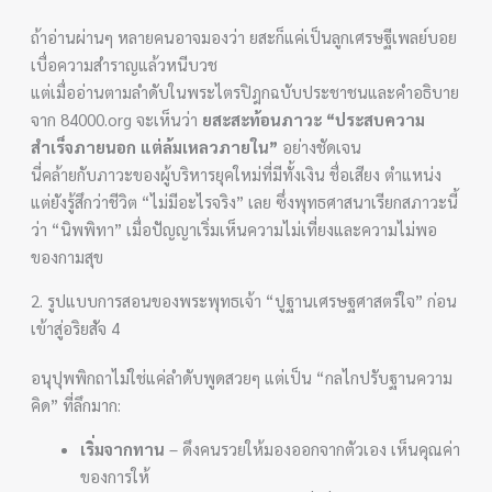
ถ้าอ่านผ่านๆ หลายคนอาจมองว่า ยสะก็แค่เป็นลูกเศรษฐีเพลย์บอย
เบื่อความสำราญแล้วหนีบวช
แต่เมื่ออ่านตามลำดับในพระไตรปิฎกฉบับประชาชนและคำอธิบาย
จาก 84000.org จะเห็นว่า
ยสะสะท้อนภาวะ “ประสบความ
สำเร็จภายนอก แต่ล้มเหลวภายใน”
อย่างชัดเจน
นี่คล้ายกับภาวะของผู้บริหารยุคใหม่ที่มีทั้งเงิน ชื่อเสียง ตำแหน่ง
แต่ยังรู้สึกว่าชีวิต “ไม่มีอะไรจริง” เลย ซึ่งพุทธศาสนาเรียกสภาวะนี้
ว่า “นิพพิทา” เมื่อปัญญาเริ่มเห็นความไม่เที่ยงและความไม่พอ
ของกามสุข
2. รูปแบบการสอนของพระพุทธเจ้า “ปูฐานเศรษฐศาสตร์ใจ” ก่อน
เข้าสู่อริยสัจ 4
อนุปุพพิกถาไม่ใช่แค่ลำดับพูดสวยๆ แต่เป็น “กลไกปรับฐานความ
คิด” ที่ลึกมาก:
เริ่มจากทาน
– ดึงคนรวยให้มองออกจากตัวเอง เห็นคุณค่า
ของการให้