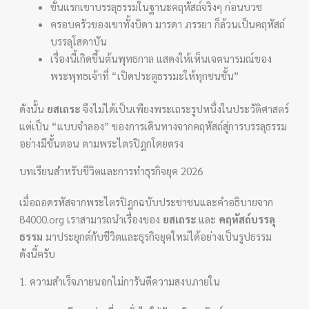
ขั้นแรกเขาบรรลุธรรมในฐานะคฤหัสถ์จริงๆ ก่อนบวช
ครอบครัวของเขาทั้งบิดา มารดา ภรรยา ก็ล้วนเป็นคฤหัสถ์
บรรลุโสดาบัน
เรื่องนี้เกิดขึ้นต้นพุทธกาล แสดงให้เห็นเจตนารมณ์ของ
พระพุทธเจ้าที่ “เปิดประตูธรรมะให้ทุกชนชั้น”
ดังนั้น
ยสเถระ
จึงไม่ได้เป็นเพียงพระเถระรูปหนึ่งในประวัติศาสตร์
แต่เป็น “แบบจำลอง” ของการเดินทางจากคฤหัสถ์สู่การบรรลุธรรม
อย่างมีขั้นตอน ตามพระไตรปิฎกโดยตรง
บทเรียนสำหรับชีวิตและการทำธุรกิจยุค 2026
เมื่อถอดรหัสจากพระไตรปิฎกฉบับประชาชนและคำอธิบายจาก
84000.org เราสามารถนำเรื่องของ
ยสเถระ
และ
คฤหัสถ์บรรลุ
ธรรม
มาประยุกต์กับชีวิตและธุรกิจยุคใหม่ได้อย่างเป็นรูปธรรม
ดังนี้ครับ
1. ความสำเร็จภายนอกไม่การันตีความสงบภายใน