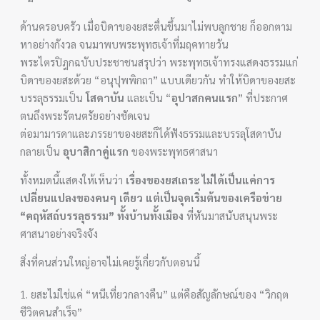
ด้านครอบครัว เมื่อบิดาของยสะตื่นขึ้นมาไม่พบลูกชาย ก็ออกตาม
หาอย่างกังวล จนมาพบพระพุทธเจ้าที่มฤคทายวัน
พระไตรปิฎกฉบับประชาชนสรุปว่า พระพุทธเจ้าทรงแสดงธรรมแก่
บิดาของยสะด้วย “อนุปุพพิกถา” แบบเดียวกัน ทำให้บิดาของยสะ
บรรลุธรรมเป็น
โสดาบัน
และเป็น “
อุปาสกคนแรก
” ที่ประกาศ
ตนถึงพระรัตนตรัยอย่างชัดเจน
ต่อมามารดาและภรรยาของยสะก็ได้ฟังธรรมและบรรลุโสดาบัน
กลายเป็น
อุบาสิกาคู่แรก
ของพระพุทธศาสนา
ทั้งหมดนี้แสดงให้เห็นว่า
เรื่องของยสเถระ ไม่ได้เป็นแค่การ
เปลี่ยนแปลงของคนๆ เดียว แต่เป็นจุดเริ่มต้นของเครือข่าย
“คฤหัสถ์บรรลุธรรม” ทั้งบ้านทั้งเมือง
ที่หันมาสนับสนุนพระ
ศาสนาอย่างจริงจัง
สิ่งที่คนส่วนใหญ่อาจไม่เคยรู้เกี่ยวกับตอนนี้
1. ยสะไม่ใช่แค่ “หนีเที่ยวกลางคืน” แต่คือสัญลักษณ์ของ “วิกฤต
ชีวิตคนสำเร็จ”