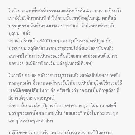
ในจังหวะแรกที่ยสะฟังธรรมและเห็นอริยสัจ 4 ตามความเป็นจริง
เขายังไม่ได้บวชทันที ทำให้ตอนนั้นเขาจัดอยู่ในกลุ่ม
คฤหัสถ์
บรรลุธรรม
คือยังครองเพศฆราวาส แต่ “จิตใจข้ามพ้นระดับ
ปุถุชน” แล้ว
ตามคำอธิบายใน 84000.org และสรุปในพระไตรปิฎกฉบับ
ประชาชน คฤหัสถ์สามารถบรรลุธรรมได้ตั้งแต่โสดาบันจนถึง
อนาคามี ส่วนการเป็นพระอรหันต์โดยมากจะประกอบด้วยการ
ออกบวช (แม้มีกรณียกเว้น แต่อยู่ในกรณีพิเศษ)
ในกรณีของยสะ หลังจากบรรลุธรรมแล้ว เขาตัดสินใจขอบวชกับ
พระพุทธเจ้า ซึ่งพระองค์ก็ทรงรับให้บวชเป็นภิกษุโดยใช้กรรมวิธี
“
เอหิภิกขุอุปสัมปทา
” คือ ตรัสเพียงว่า “จงมาเป็นภิกษุเถิด” ก็
ถือว่าได้อุปสมบทสมบูรณ์
ต่อจากนั้น พระไตรปิฎกฉบับประชาชนระบุว่า
ไม่นาน ยสะก็
บรรลุพระอรหัตผล
กลายเป็น “
ยสเถระ
” หนึ่งในพระเถระชุด
แรกๆ ในพระพุทธศาสนา
ปฏิกิริยาของครอบครัว: จากความกังวล สู่ความเข้าใจธรรมะ