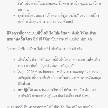
สั้น” เช่น แข่งกันเอายอดจนเสียสุขภาพหรือคุณธรรม (โทษ
ของกาม)
สุดท้ายจึงชวนมอง “เป้าหมายที่สูงกว่าเงิน” เช่น การสร้าง
องค์กรเพื่อคุณค่าบางอย่าง (เนกขัมมะ)
นี่คือการสื่อสารแบบมีขั้นบันได ไม่ผลีผลามบังคับให้คนข้าม
สะพานครั้งเดียว
ซึ่งใช้ได้ดีมากในการพาทีมเปลี่ยนทัศนคติ
3. การกล้าฟัง “เสียงเบื่อโลก” ในใจตัวเองอย่างจริงจัง
เสียงในใจที่ว่า “ชีวิตแบบนี้มันใช่ไหม” ของยสะ ไม่ใช่เสียง
งอแง แต่มันคือ “จุดเริ่มต้นของปัญญา”
ในยุค 2026 ที่คน burnout หนักจากงานและธุรกิจ การกล้า
เผชิญเสียงนี้อย่างซื่อสัตย์ อาจเป็นก้าวแรกของการจัดสมดุล
ชีวิตใหม่
บทปฏิบัติ:
ลองเว้นเวลาเงียบๆ ให้ตัวเองทุกวัน สังเกตว่า
เรากำลังวิ่งตามอะไรอยู่ และมันเติมเต็มเราจริงไหม
4. คฤหัสถ์ก็เดินทางสายธรรมได้ ไม่จำเป็นต้องหนีโลกเสมอไป