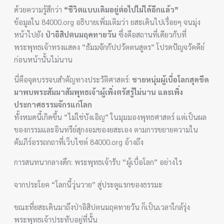
ด้วยความรู้สึกว่า
“ชีวิตแบบเดิมอยู่ต่อไปไม่ได้อีกแล้ว”
ข้อมูลใน 84000.org อธิบายเพิ่มเติมว่า ยสะเดินไปเรื่อยๆ จนมุ่ง
หน้าไปยัง
ป่าอิสิปตนมฤคทายวัน
ซึ่งคือสถานที่เดียวกับที่
พระพุทธเจ้าทรงแสดง “ธัมมจักกัปปวัตตนสูตร” โปรดปัญจวัคคีย์
ก่อนหน้านั้นไม่นาน
นี่คือจุดบรรจบสำคัญทางประวัติศาสตร์:
ชายหนุ่มผู้เบื่อโลกสุดขีด
มาพบพระสัมมาสัมพุทธเจ้าผู้เพิ่งตรัสรู้ไม่นาน และเพิ่ง
ประกาศธรรมจักรแก่โลก
ทั้งหมดนี้เกิดขึ้น “ไม่ใช่บังเอิญ” ในมุมมองพุทธศาสตร์ แต่เป็นผล
ของกรรมและอินทรีย์สุกงอมของยสะเอง ตามการขยายความใน
คัมภีร์อรรถกถาที่เว็บไซต์ 84000.org อ้างถึง
การสนทนากลางดึก: พระพุทธเจ้ารับ “ผู้เบื่อโลก” อย่างไร
จากประโยค “โลกนี้วุ่นวาย” สู่ประตูแรกของธรรมะ
ขณะที่ยสะเดินมาถึงป่าอิสิปตนมฤคทายวัน ก็เป็นเวลาใกล้รุ่ง
พระพุทธเจ้าประทับอยู่ที่นั้น