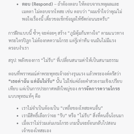
ตอบ (Respond)
– ถ้าต้องตอบ ให้ตอบจากเหตุผลและ
เมตตา ไม่ตอบจากโทสะ เช่น ตอบว่า “ผมเข้าใจว่าคุณไม่
พอใจเรื่องนี้ เดี๋ยวขอเช็กข้อมูลให้ชัดก่อนนะครับ”
การฝึกแบบนี้ ซ้ำๆ จะค่อยๆ สร้าง “ภูมิคุ้มกันทางใจ” ตามแนวทาง
พระไตรปิฎก ไม่ต้องกดความโกรธ แต่รู้เท่าทัน จนมันไม่มีแรง
ครอบงำเรา
สรุป: พลังของการ “ไม่รับ” ที่เปลี่ยนสนามด่าให้เป็นสนามธรรม
ตอนที่พราหมณ์ด่าพระพุทธเจ้าอย่างรุนแรง แล้วพระองค์ตรัสว่า
“เธอด่าฉัน แต่ฉันไม่รับ”
นั้น ไม่ใช่แค่ถ้อยคำสวยงามเชิงเปรียบ
เทียบ แต่เป็นการประกาศหลักใหญ่ของ
การจัดการความโกรธ
แบบพุทธแท้ๆ คือ
เราไม่จำเป็นต้องเป็น “เหยื่อของโทสะคนอื่น”
เรามีสิทธิ์เลือกว่าจะ “รับ” หรือ “ไม่รับ” สิ่งที่คนอื่นโยนมา
เมื่อเราไม่ร่วมเล่นเกมโกรธ เกมนั้นจะย้อนกลับไปสอน
เจ้าของโทสะเอง