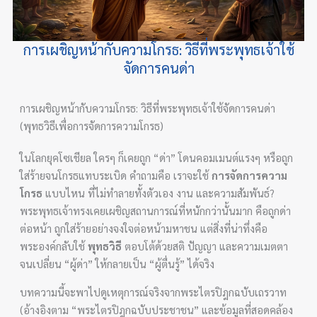
การเผชิญหน้ากับความโกรธ: วิธีที่พระพุทธเจ้าใช้
จัดการคนด่า
การเผชิญหน้ากับความโกรธ: วิธีที่พระพุทธเจ้าใช้จัดการคนด่า
(พุทธวิธีเพื่อการจัดการความโกรธ)
ในโลกยุคโซเชียล ใครๆ ก็เคยถูก “ด่า” โดนคอมเมนต์แรงๆ หรือถูก
ใส่ร้ายจนโกรธแทบระเบิด คำถามคือ เราจะใช้
การจัดการความ
โกรธ
แบบไหน ที่ไม่ทำลายทั้งตัวเอง งาน และความสัมพันธ์?
พระพุทธเจ้าทรงเคยเผชิญสถานการณ์ที่หนักกว่านั้นมาก คือถูกด่า
ต่อหน้า ถูกใส่ร้ายอย่างจงใจต่อหน้ามหาชน แต่สิ่งที่น่าทึ่งคือ
พระองค์กลับใช้
พุทธวิธี
ตอบโต้ด้วยสติ ปัญญา และความเมตตา
จนเปลี่ยน “ผู้ด่า” ให้กลายเป็น “ผู้ตื่นรู้” ได้จริง
บทความนี้จะพาไปดูเหตุการณ์จริงจากพระไตรปิฎกฉบับเถรวาท
(อ้างอิงตาม “พระไตรปิฎกฉบับประชาชน” และข้อมูลที่สอดคล้อง