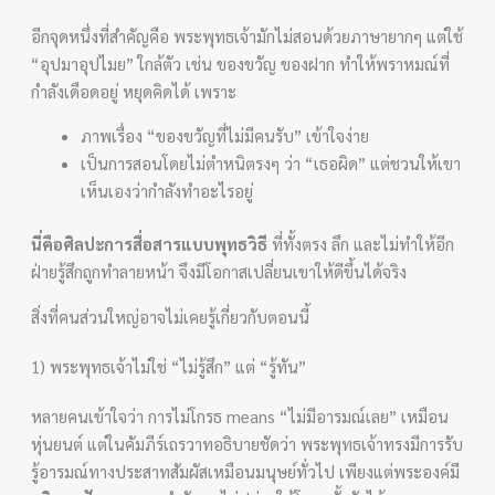
อีกจุดหนึ่งที่สำคัญคือ พระพุทธเจ้ามักไม่สอนด้วยภาษายากๆ แต่ใช้
“อุปมาอุปไมย” ใกล้ตัว เช่น ของขวัญ ของฝาก ทำให้พราหมณ์ที่
กำลังเดือดอยู่ หยุดคิดได้ เพราะ
ภาพเรื่อง “ของขวัญที่ไม่มีคนรับ” เข้าใจง่าย
เป็นการสอนโดยไม่ตำหนิตรงๆ ว่า “เธอผิด” แต่ชวนให้เขา
เห็นเองว่ากำลังทำอะไรอยู่
นี่คือศิลปะการสื่อสารแบบพุทธวิธี
ที่ทั้งตรง ลึก และไม่ทำให้อีก
ฝ่ายรู้สึกถูกทำลายหน้า จึงมีโอกาสเปลี่ยนเขาให้ดีขึ้นได้จริง
สิ่งที่คนส่วนใหญ่อาจไม่เคยรู้เกี่ยวกับตอนนี้
1) พระพุทธเจ้าไม่ใช่ “ไม่รู้สึก” แต่ “รู้ทัน”
หลายคนเข้าใจว่า การไม่โกรธ means “ไม่มีอารมณ์เลย” เหมือน
หุ่นยนต์ แต่ในคัมภีร์เถรวาทอธิบายชัดว่า พระพุทธเจ้าทรงมีการรับ
รู้อารมณ์ทางประสาทสัมผัสเหมือนมนุษย์ทั่วไป เพียงแต่พระองค์มี