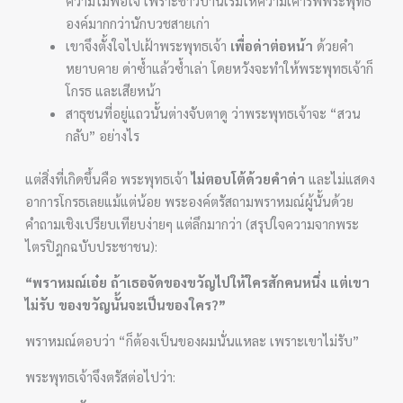
ความไม่พอใจ เพราะชาวบ้านเริ่มให้ความเคารพพระพุทธ
องค์มากกว่านักบวชสายเก่า
เขาจึงตั้งใจไปเฝ้าพระพุทธเจ้า
เพื่อด่าต่อหน้า
ด้วยคำ
หยาบคาย ด่าซ้ำแล้วซ้ำเล่า โดยหวังจะทำให้พระพุทธเจ้าก็
โกรธ และเสียหน้า
สาธุชนที่อยู่แถวนั้นต่างจับตาดู ว่าพระพุทธเจ้าจะ “สวน
กลับ” อย่างไร
แต่สิ่งที่เกิดขึ้นคือ พระพุทธเจ้า
ไม่ตอบโต้ด้วยคำด่า
และไม่แสดง
อาการโกรธเลยแม้แต่น้อย พระองค์ตรัสถามพราหมณ์ผู้นั้นด้วย
คำถามเชิงเปรียบเทียบง่ายๆ แต่ลึกมากว่า (สรุปใจความจากพระ
ไตรปิฎกฉบับประชาชน):
“พราหมณ์เอ๋ย ถ้าเธอจัดของขวัญไปให้ใครสักคนหนึ่ง แต่เขา
ไม่รับ ของขวัญนั้นจะเป็นของใคร?”
พราหมณ์ตอบว่า “ก็ต้องเป็นของผมนั่นแหละ เพราะเขาไม่รับ”
พระพุทธเจ้าจึงตรัสต่อไปว่า: