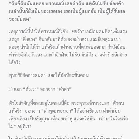
“ฉันก็ฉันนั้นแหละ พราหมณ์ เธอด่าฉัน แต่ฉันไม่รับ ถ้อยคำ
เหล่านั้นก็ยังเป็นของเธอเอง เธอเป็นผู้แบกมัน เป็นผู้ได้รับผล
ของมันเอง”
เหตุการณ์นี้ทำให้พราหมณ์ถึงกับ “ชะงัก” เหมือนคนที่ด่าเต็มแรง
แต่ถูก “ดึงแรง” คืนกลับมาที่ตัวเองอย่างสงบและมีเหตุผล เขา
ค่อยๆ สำนึกได้ว่า แท้จริงแล้วคำหยาบที่ตนพ่นออกมา กำลังย้อน
ทำร้ายจิตใจตัวเอง และถ้าอีกฝ่าย
ไม่รับ
มันก็ไม่อาจทำร้ายอีกฝ่าย
ได้จริง
พุทธวิธีจัดการคนด่า: แยกให้ชัดทีละขั้นตอน
1) แยก “ตัวเรา” ออกจาก “คำด่า”
หัวใจสำคัญที่ซ่อนอยู่ในตอนนี้คือ พระพุทธเจ้าทรงแยก “ตัวตน
แท้จริง” ออกจาก “คำพูดภายนอก” ได้อย่างชัดเจน คำด่าเป็น
เพียงเสียง เป็นสัญญาณที่ลอยเข้าหู แต่จะให้มัน “เข้ามาในใจหรือ
ไม่” อยู่ที่เรา
ในเชิงปฏิบัติ พระองค์ทรงใช้หลัก
สติ (การระลึกได้)
ดูอารมณ์