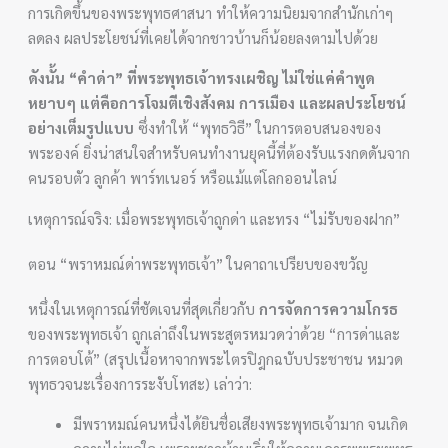
การเกิดขึ้นของพระพุทธศาสนา ทำให้ความนิยมจากสำนักเก่าๆ
ลดลง ผลประโยชน์ที่เคยได้จากชาวบ้านก็น้อยลงตามไปด้วย
ดังนั้น “คำด่า” ที่พระพุทธเจ้าทรงเผชิญ ไม่ใช่แค่คำพูด
หยาบๆ แต่คือการโจมตีเชิงสังคม การเมือง และผลประโยชน์
อย่างเต็มรูปแบบ
ซึ่งทำให้ “พุทธวิธี” ในการตอบสนองของ
พระองค์ ยิ่งน่าสนใจสำหรับคนทำงานยุคนี้ที่ต้องรับแรงกดดันจาก
คนรอบตัว ลูกค้า พาร์ทเนอร์ หรือแม้แต่โลกออนไลน์
เหตุการณ์จริง: เมื่อพระพุทธเจ้าถูกด่า และทรง “ไม่รับของฝาก”
ตอน “พราหมณ์ด่าพระพุทธเจ้า” ในคาถาเปรียบของขวัญ
หนึ่งในเหตุการณ์ที่ชัดเจนที่สุดเกี่ยวกับ
การจัดการความโกรธ
ของพระพุทธเจ้า ถูกเล่าถึงในพระสูตรหมวดว่าด้วย “การด่าและ
การตอบโต้” (สรุปเนื้อหาจากพระไตรปิฎกฉบับประชาชน หมวด
พุทธวจนะเรื่องการระงับโทสะ) เล่าว่า:
มีพราหมณ์คนหนึ่งได้ยินชื่อเสียงพระพุทธเจ้ามาก จนเกิด