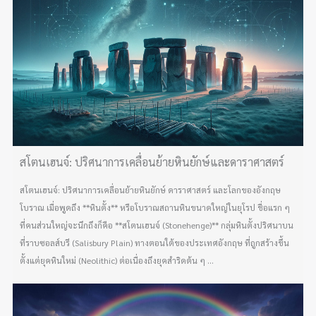
สโตนเฮนจ์: ปริศนาการเคลื่อนย้ายหินยักษ์และดาราศาสตร์
สโตนเฮนจ์: ปริศนาการเคลื่อนย้ายหินยักษ์ ดาราศาสตร์ และโลกของอังกฤษ
โบราณ เมื่อพูดถึง **หินตั้ง** หรือโบราณสถานหินขนาดใหญ่ในยุโรป ชื่อแรก ๆ
ที่คนส่วนใหญ่จะนึกถึงก็คือ **สโตนเฮนจ์ (Stonehenge)** กลุ่มหินตั้งปริศนาบน
ที่ราบซอลส์บรี (Salisbury Plain) ทางตอนใต้ของประเทศอังกฤษ ที่ถูกสร้างขึ้น
ตั้งแต่ยุคหินใหม่ (Neolithic) ต่อเนื่องถึงยุคสำริดต้น ๆ ...