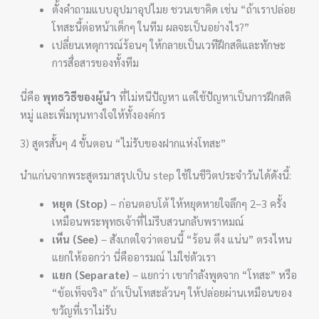
ตั้งคำถามแบบอุปมาอุปไมย ชวนเขาคิด เช่น “ถ้าเราปล่อย
โทสะนี้ต่อหน้าเด็กๆ ในทีม ผลจะเป็นอย่างไร?”
เปลี่ยนเหตุการณ์ร้อนๆ ให้กลายเป็นเวทีฝึกสติและทักษะ
การสื่อสารของทั้งทีม
นี่คือ
พุทธวิธีของผู้นำ
ที่ไม่หนีปัญหา แต่ใช้ปัญหาเป็นการฝึกสติ
หมู่ และเพิ่มทุนทางใจให้ทั้งองค์กร
3) สูตรสั้นๆ 4 ขั้นตอน “ไม่รับของฝากแห่งโทสะ”
นำแก่นจากพระสูตรมาสรุปเป็น step ใช้ในชีวิตประจำวันได้ดังนี้:
หยุด (Stop)
– ก่อนตอบโต้ ให้หยุดหายใจลึกๆ 2–3 ครั้ง
เหมือนพระพุทธเจ้าที่ไม่รีบสวนกลับพราหมณ์
เห็น (See)
– สังเกตใจว่าตอนนี้ “ร้อน ตึง แน่น” ตรงไหน
แยกให้ออกว่า นี่คืออารมณ์ ไม่ใช่ตัวเรา
แยก (Separate)
– แยกว่า เขากำลังพูดจาก “โทสะ” หรือ
“ข้อเท็จจริง” ถ้าเป็นโทสะล้วนๆ ให้ปล่อยผ่านเหมือนของ
ขวัญที่เราไม่รับ