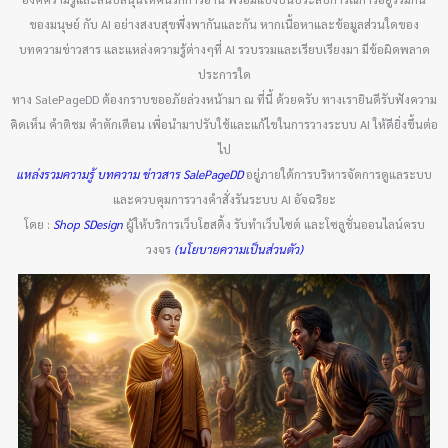
ของมนุษย์ กับ AI อย่างสงบสุขพึ่งพากันและกัน หากเนื้อหาและข้อมูลส่วนใดของ
บทความข่าวสาร และแหล่งความรู้ต่างๆที่ AI รวบรวมและเรียบเรียงมา มีข้อผิดพลาด
ประการใด
ทาง SalePageDD ต้องกราบขออภัยล่วงหน้ามา ณ ที่นี้ ด้วยครับ ทางเรายินดีรับฟังความ
คิดเห็น คำติชม คำตักเตือน เพื่อนำมาปรับใช้และแก้ไขในการวางระบบ AI ให้ดียิ่งขึ้นต่อ
ไป
แหล่งรวมความรู้ บทความ ข่าวสาร SalePageDD
อยู่ภายใต้การบริหารจัดการดูแลระบบ
และควบคุมการวางคำสั่งรันระบบ AI อัจฉริยะ
โดย :
Shop SDesign
ผู้ให้บริการเว็บโฮสติ้ง รับทำเว็บไซต์ และโซลูชั่นออนไลน์ครบ
วงจร
(นโยบายความเป็นส่วนตัว)