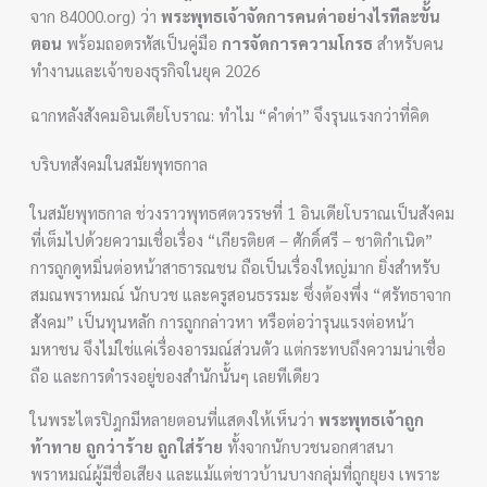
จาก 84000.org) ว่า
พระพุทธเจ้าจัดการคนด่าอย่างไรทีละขั้น
ตอน
พร้อมถอดรหัสเป็นคู่มือ
การจัดการความโกรธ
สำหรับคน
ทำงานและเจ้าของธุรกิจในยุค 2026
ฉากหลังสังคมอินเดียโบราณ: ทำไม “คำด่า” จึงรุนแรงกว่าที่คิด
บริบทสังคมในสมัยพุทธกาล
ในสมัยพุทธกาล ช่วงราวพุทธศตวรรษที่ 1 อินเดียโบราณเป็นสังคม
ที่เต็มไปด้วยความเชื่อเรื่อง “เกียรติยศ – ศักดิ์ศรี – ชาติกำเนิด”
การถูกดูหมิ่นต่อหน้าสาธารณชน ถือเป็นเรื่องใหญ่มาก ยิ่งสำหรับ
สมณพราหมณ์ นักบวช และครูสอนธรรมะ ซึ่งต้องพึ่ง “ศรัทธาจาก
สังคม” เป็นทุนหลัก การถูกกล่าวหา หรือต่อว่ารุนแรงต่อหน้า
มหาชน จึงไม่ใช่แค่เรื่องอารมณ์ส่วนตัว แต่กระทบถึงความน่าเชื่อ
ถือ และการดำรงอยู่ของสำนักนั้นๆ เลยทีเดียว
ในพระไตรปิฎกมีหลายตอนที่แสดงให้เห็นว่า
พระพุทธเจ้าถูก
ท้าทาย ถูกว่าร้าย ถูกใส่ร้าย
ทั้งจากนักบวชนอกศาสนา
พราหมณ์ผู้มีชื่อเสียง และแม้แต่ชาวบ้านบางกลุ่มที่ถูกยุยง เพราะ