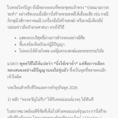
ในพระไตรปิฎก ยังมีหลายตอนที่พระพุทธเจ้าทรง “ประณามการก
ระทำ” อย่างชัดเจนเมื่อมีการใส่ร้ายพระสงฆ์ให้เสื่อมเสีย เช่น กรณี
ภิกษุณีวสิกาพราหมณี (เครื่องมือใส่ร้ายสงฆ์) หรือกรณีเดียรถีย์
ปล่อยข่าวลือทำลายศาสนา ทรงใช้วิธี
แสดงตนบริสุทธิ์ผ่านการดำรงตนอย่างมีศีล
ชี้แจงข้อเท็จจริงแก่ผู้มีปัญญา
ไม่ตอบโต้ด้วยโทสะ แต่คุ้มครองสงฆ์และพระธรรมวินัย
แปลว่า
พุทธวิธีไม่ได้แปลว่า “นิ่งให้เขาย่ำ” แต่คือการเลือก
ตอบสนองอย่างมีปัญญาและไม่ขุ่นมัว
ซึ่งเป็นจุดที่หลายคนมัก
เข้าใจผิด
บทเรียนสำหรับชีวิตและการทำธุรกิจยุค 2026
1) หลัก “ของขวัญไม่รับ” ใช้กับคอมเมนต์แรงๆ ได้ทันที
ในสภาพแวดล้อมดิจิทัลที่เต็มไปด้วยคอมเมนต์รุนแรง การใส่ร้าย
หรือรีวิวด้านลบ โดยเฉพาะคนทำธุรกิจออนไลน์ / Creator /