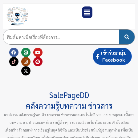
Skip
to
content
F
T
L
I
X
Y
P
เข้าร่วมกลุ่ม
a
i
i
n
-
o
i
c
k
n
s
t
u
n
Facebook
e
t
e
t
w
t
t
b
o
a
i
u
e
o
k
g
t
b
r
o
r
t
e
e
k
a
e
s
m
r
t
SalePageDD
คลังความรู้บทความ ข่าวสาร
แหล่งรวมคลังความรู้รอบตัว บทความ ข่าวสารและเทคโนโลยี จาก SalePageDD เนื้อหา
บทความข่าวสารและแหล่งความรู้ต่างๆ รวบรวมเรียบเรียงโดยระบบ AI อัจฉริยะ
เพื่อสร้างสังคมแห่งการเรียนรู้ในยุคดิจิทัล และเป็นประโยชน์แก่ผู้อ่านทุกท่าน เพื่อเป็น
องค์ความรู้และสนับสนุนให้คนรักการอ่าน พร้อมแบ่งปันประสบการณ์การอยู่ร่วมกัน