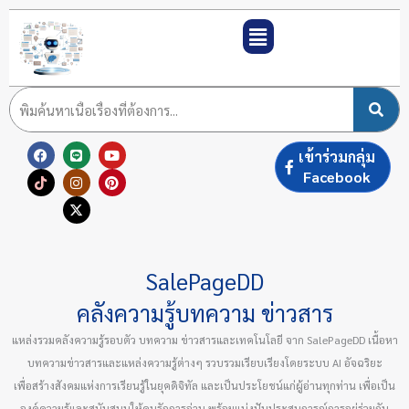
Skip
to
content
F
T
L
I
X
Y
P
เข้าร่วมกลุ่ม
a
i
i
n
-
o
i
c
k
n
s
t
u
n
Facebook
e
t
e
t
w
t
t
b
o
a
i
u
e
o
k
g
t
b
r
o
r
t
e
e
k
a
e
s
m
r
t
SalePageDD
คลังความรู้บทความ ข่าวสาร
แหล่งรวมคลังความรู้รอบตัว บทความ ข่าวสารและเทคโนโลยี จาก SalePageDD เนื้อหา
บทความข่าวสารและแหล่งความรู้ต่างๆ รวบรวมเรียบเรียงโดยระบบ AI อัจฉริยะ
เพื่อสร้างสังคมแห่งการเรียนรู้ในยุคดิจิทัล และเป็นประโยชน์แก่ผู้อ่านทุกท่าน เพื่อเป็น
องค์ความรู้และสนับสนุนให้คนรักการอ่าน พร้อมแบ่งปันประสบการณ์การอยู่ร่วมกัน