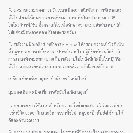
🔍 GPS: ผลรวมของการปรับเวลาเนื่องจากสัมพัทธภาพพิเศษและ
ทั่วไปส่งผลให้เวลาบนดาวเทียมต่างจากพื้นโลกประมาณ +38
ไมโครวินาที/วัน ซึ่งต้องแก้ไขเพื่อรักษาความแม่นยำตำแหน่ง (ถ้า
ไม่แก้จะผิดพลาดหลายกิโลเมตรต่อวัน)
🔍 พลังงานนิวเคลียร์: หลักการ E = mc² ให้กรอบความเข้าใจที่เป็น
พื้นฐานของการเปลี่ยนมวลเป็นพลังงานในปฏิกิริยานิวเคลียร์ แม้
การแปลงทั้งหมดของมวลเป็นพลังงานไม่ใช่สิ่งที่เกิดขึ้นในปฏิกิริยา
ทั่วไป แต่แนวคิดช่วยอธิบายขนาดพลังงานที่สัมพันธ์กับมวล
เปรียบเทียบเชิงกลยุทธ์: นิวตัน vs ไอน์สไตน์
มุมมองเชิงเทคนิคเพื่อการตัดสินใจเชิงกลยุทธ์
🔍 ขอบเขตการใช้งาน: สำหรับความเร็วต่ำและสนามโน้มถ่วงอ่อน
(เช่นชีวิตประจำวันและวิศวกรรมทั่วไป) กฎของนิวตันยังใช้งานได้
ดีและคำนวณง่าย
🔍 ความแม่นยำและขอบเขต: ในระบบที่มีความเร็วสูง (อนุภาคเร่ง