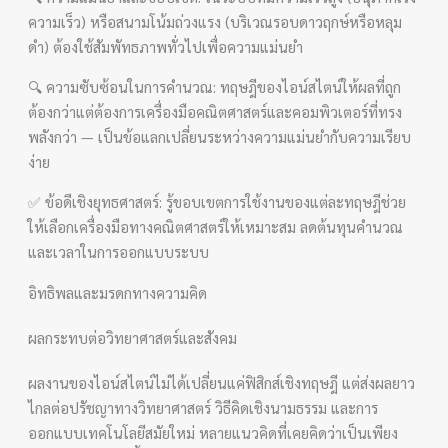
ความเร็ว) หรือสนามโน้มถ่วงแรง (บริเวณรอบดาวฤกษ์หรือหลุม
ดำ) ต้องใช้สัมพัทธภาพทั่วไปเพื่อความแม่นยำ
🔍 ความซับซ้อนในการคำนวณ: ทฤษฎีของไอน์สไตน์ให้ผลที่ถูก
ต้องกว่าแต่ต้องการเครื่องมือคณิตศาสตร์และคอมพิวเตอร์ที่ทรง
พลังกว่า — เป็นข้อแลกเปลี่ยนระหว่างความแม่นยำกับความเรียบ
ง่าย
✅ ข้อดีเชิงยุทธศาสตร์: รู้ขอบเขตการใช้งานของแต่ละทฤษฎีช่วย
ให้เลือกเครื่องมือทางคณิตศาสตร์ให้เหมาะสม ลดต้นทุนคำนวณ
และเวลาในการออกแบบระบบ
อิทธิพลและมรดกทางความคิด
ผลกระทบต่อวิทยาศาสตร์และสังคม
ผลงานของไอน์สไตน์ไม่ได้เปลี่ยนแค่ฟิสิกส์เชิงทฤษฎี แต่ส่งผลยาว
ไกลต่อปรัชญาทางวิทยาศาสตร์ วิธีคิดเชิงนามธรรม และการ
ออกแบบเทคโนโลยีสมัยใหม่ หลายแนวคิดที่เคยคิดว่าเป็นเพียง