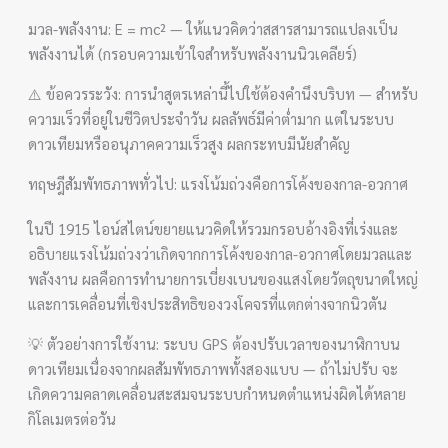
มวล-พลังงาน: E = mc² — ให้แนวคิดว่าสสารสามารถแปลงเป็น
พลังงานได้ (กรอบความเข้าใจสำหรับพลังงานนิวเคลียร์)
⚠️ ข้อควรระวัง: การนำสูตรเหล่านี้ไปใช้ต้องคำนึงบริบท — สำหรับ
ความเร็วที่อยู่ในชีวิตประจำวัน ผลลัพธ์มีค่าต่ำมาก แต่ในระบบ
ดาวเทียมหรืออนุภาคความเร็วสูง ผลกระทบมีนัยสำคัญ
ทฤษฎีสัมพัทธภาพทั่วไป: แรงโน้มถ่วงคือการโค้งของกาล-อวกาศ
ในปี 1915 ไอน์สไตน์ขยายแนวคิดให้รวมกรอบอ้างอิงที่เร่งและ
อธิบายแรงโน้มถ่วงว่าเกิดจากการโค้งของกาล-อวกาศโดยมวลและ
พลังงาน ผลคือการทำนายการเบี่ยงเบนของแสงโดยวัตถุขนาดใหญ่
และการเคลื่อนที่เชิงประสิทธิของวงโคจรที่แตกต่างจากนิวตัน
💡 ตัวอย่างการใช้งาน: ระบบ GPS ต้องปรับเวลาของนาฬิกาบน
ดาวเทียมเนื่องจากผลสัมพัทธภาพทั้งสองแบบ — ถ้าไม่ปรับ จะ
เกิดความคลาดเคลื่อนสะสมจนระบบกำหนดตำแหน่งผิดได้หลาย
กิโลเมตรต่อวัน