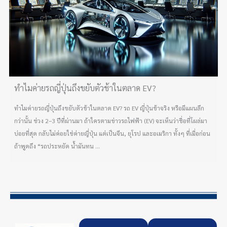
ทำไมค่ายรถญี่ปุ่นถึงขยับตัวช้าในตลาด EV?
ทำไมค่ายรถญี่ปุ่นถึงขยับตัวช้าในตลาด EV? รถ EV ญี่ปุ่นช้าจริง หรือมีแผนลึก
กว่านั้น ช่วง 2–3 ปีที่ผ่านมา ถ้าใครตามข่าวรถไฟฟ้า (EV) จะเห็นว่าชื่อที่โผล่มา
บ่อยที่สุด กลับไม่ค่อยใช่ค่ายญี่ปุ่น แต่เป็นจีน, ยุโรป และอเมริกา ทั้งๆ ที่เมื่อก่อน
ถ้าพูดถึง “รถประหยัด น้ำมันทน ...