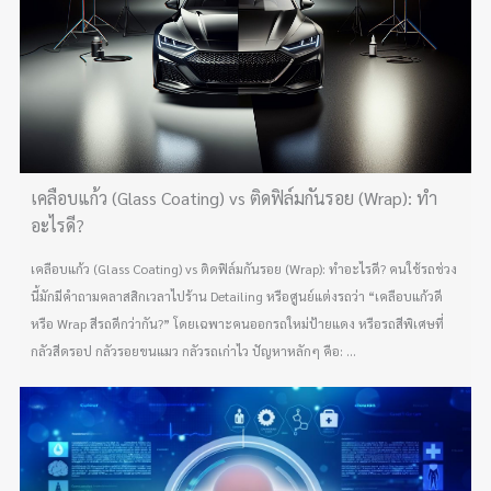
เคลือบแก้ว (Glass Coating) vs ติดฟิล์มกันรอย (Wrap): ทำ
อะไรดี?
เคลือบแก้ว (Glass Coating) vs ติดฟิล์มกันรอย (Wrap): ทำอะไรดี? คนใช้รถช่วง
นี้มักมีคำถามคลาสสิกเวลาไปร้าน Detailing หรือศูนย์แต่งรถว่า “เคลือบแก้วดี
หรือ Wrap สีรถดีกว่ากัน?” โดยเฉพาะคนออกรถใหม่ป้ายแดง หรือรถสีพิเศษที่
กลัวสีดรอป กลัวรอยขนแมว กลัวรถเก่าไว ปัญหาหลักๆ คือ: ...