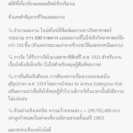
สถิติที่เกี่ยวข้องและผลลัพธ์เชิงปริมาณ
ตัวเลขสำคัญจากชีวิตและผลงาน
🔍 จำนวนผลงาน: ไอน์สไตน์ตีพิมพ์ผลงานทางวิทยาศาสตร์
ประมาณ
ราว 300 รายการ
และผลงานที่ไม่ใช่เชิงวิทยาศาสตร์อีก
กว่า 150 ชิ้น (ตัวเลขประมาณค่าจากชีวประวัติและดรรชนีผลงาน)
🔍 รางวัล: ได้รับรางวัลโนเบลสาขาฟิสิกส์ปี ค.ศ. 1921 สำหรับงาน
เรื่องโฟโตอิเล็กทริก (ไม่ใช่สำหรับทฤษฎีสัมพัทธภาพ)
🔍 การยืนยันเชิงสังเกต: การสังเกตการเบี่ยงเบนของแสงใน
สุริยุปราคา ค.ศ. 1919 โดยการนำของ Sir Arthur Eddington ช่วย
เสริมความน่าเชื่อถือให้ทฤษฎีทั่วไป แม้การวัดในเวลานั้นยังมีความ
ไม่แน่นอน
🔍 ตัวอย่างเชิงเทคนิค: ความเร็วของแสง c = 299,792,458 m/s
(ค่าถูกกำหนดเป็นค่าคงที่ตามนิยามสากลตั้งแต่ปี 1983)
ผลกระทบเชิงเทคโนโลยี