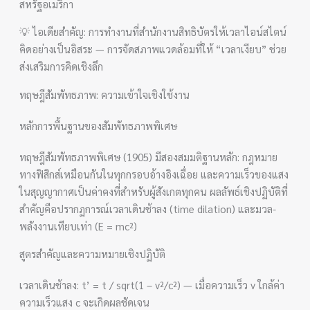
สหรัฐอเมริกา
💡 ไอเดียสำคัญ: การทำงานที่สำนักงานสิทธิบัตรให้เวลาไอน์สไตน์
คิดอย่างเป็นอิสระ — การจัดสภาพแวดล้อมที่ให้ “เวลาเงียบ” ช่วย
ส่งเสริมการคิดเชิงลึก
ทฤษฎีสัมพัทธภาพ: ความเข้าใจเชิงใช้งาน
หลักการพื้นฐานของสัมพัทธภาพพิเศษ
ทฤษฎีสัมพัทธภาพพิเศษ (1905) มีสองสมมติฐานหลัก: กฎหมาย
ทางฟิสิกส์เหมือนกันในทุกกรอบอ้างอิงเฉื่อย และความเร็วของแสง
ในสุญญากาศเป็นค่าคงที่สำหรับผู้สังเกตทุกคน ผลลัพธ์เชิงปฏิบัติที่
สำคัญคือปรากฏการณ์เวลาเดินช้าลง (time dilation) และมวล-
พลังงานเทียบเท่า (E = mc²)
สูตรสำคัญและความหมายเชิงปฏิบัติ
เวลาเดินช้าลง: t’ = t / sqrt(1 – v²/c²) — เมื่อความเร็ว v ใกล้ค่า
ความเร็วแสง c จะเกิดผลชัดเจน