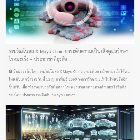
รพ.วัฒโนสถ X Mayo Clinic ยกระดับความเป็นเลิศดูแลรักษา
โรคมะเร็ง – ประชาชาติธุรกิจ
🏥 จับมือระดับโลก! รพ.วัฒโนสถ X Mayo Clinic ยกระดับการรักษามะเร็งให้คน
ไทย อัปเดตข่าว ณ วันที่ 13 กุมภาพันธ์ 2569 วงการรักษามะเร็งในไทยขยับอีก
ขั้นครับ เมื่อ “โรงพยาบาลวัฒโนสถ” โรงพยาบาลเฉพาะทางด้านมะเร็งชื่อดัง
ของไทย ประกาศร่วมมือกับ “Mayo Clinic” ...