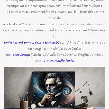
ของมนุษย์ กับ AI อย่างสงบสุขพึ่งพากันและกัน หากเนื้อหาและข้อมูลส่วนใดของ
บทความข่าวสาร และแหล่งความรู้ต่างๆที่ AI รวบรวมและเรียบเรียงมา มีข้อผิดพลาด
ประการใด
ทาง SalePageDD ต้องกราบขออภัยล่วงหน้ามา ณ ที่นี้ ด้วยครับ ทางเรายินดีรับฟังความ
คิดเห็น คำติชม คำตักเตือน เพื่อนำมาปรับใช้และแก้ไขในการวางระบบ AI ให้ดียิ่งขึ้นต่อ
ไป
แหล่งรวมความรู้ บทความ ข่าวสาร SalePageDD
อยู่ภายใต้การบริหารจัดการดูแลระบบ
และควบคุมการวางคำสั่งรันระบบ AI อัจฉริยะ
โดย :
Shop SDesign
ผู้ให้บริการเว็บโฮสติ้ง รับทำเว็บไซต์ และโซลูชั่นออนไลน์ครบ
วงจร
(นโยบายความเป็นส่วนตัว)