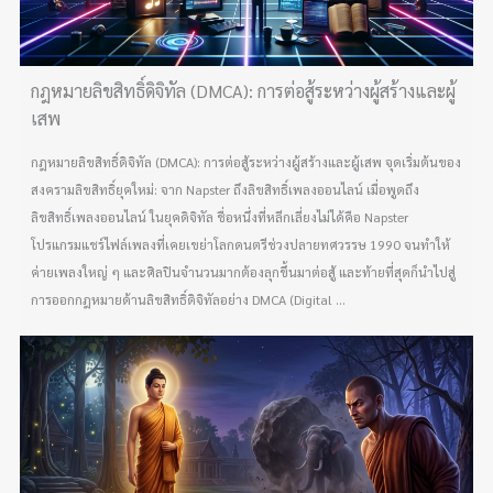
กฎหมายลิขสิทธิ์ดิจิทัล (DMCA): การต่อสู้ระหว่างผู้สร้างและผู้
เสพ
กฎหมายลิขสิทธิ์ดิจิทัล (DMCA): การต่อสู้ระหว่างผู้สร้างและผู้เสพ จุดเริ่มต้นของ
สงครามลิขสิทธิ์ยุคใหม่: จาก Napster ถึงลิขสิทธิ์เพลงออนไลน์ เมื่อพูดถึง
ลิขสิทธิ์เพลงออนไลน์ ในยุคดิจิทัล ชื่อหนึ่งที่หลีกเลี่ยงไม่ได้คือ Napster
โปรแกรมแชร์ไฟล์เพลงที่เคยเขย่าโลกดนตรีช่วงปลายทศวรรษ 1990 จนทำให้
ค่ายเพลงใหญ่ ๆ และศิลปินจำนวนมากต้องลุกขึ้นมาต่อสู้ และท้ายที่สุดก็นำไปสู่
การออกกฎหมายด้านลิขสิทธิ์ดิจิทัลอย่าง DMCA (Digital ...