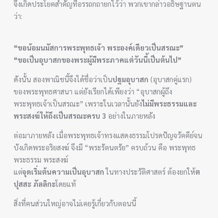
จึงเกิดประโยคสำคัญที่อรรถกถายกไว้ว่า พวกเขากล่าวอธิษฐานตน
ว่า:
“ขอน้อมนมัสการพระพุทธเจ้า พระองค์เดียวเป็นสรณะ”
“ขอเป็นอุบาสกของพระผู้มีพระภาคแต่วันนี้เป็นต้นไป”
ดังนั้น สองพาณิชนี้จึงได้ชื่อว่าเป็น
ปฐมอุบาสก
(อุบาสกคู่แรก)
ของพระพุทธศาสนา แต่ยังเรียกได้เพียงว่า “อุบาสกผู้ถึง
พระพุทธเจ้าเป็นสรณะ” เพราะในเวลานั้นยัง
ไม่มีพระธรรมและ
พระสงฆ์ให้ถึงเป็นสรณะครบ 3
อย่างในภายหลัง
ต่อมาภายหลัง เมื่อพระพุทธเจ้าทรงแสดงธรรมโปรดปัญจวัคคีย์จน
บังเกิดพระอริยสงฆ์ จึงมี “พระรัตนตรัย” ครบถ้วน คือ พระพุทธ
พระธรรม พระสงฆ์
แต่
จุดเริ่มต้นความเป็นอุบาสก
ในทางประวัติศาสตร์ ต้องยกให้
ต
ปุสสะ ภัลลิกะ
โดยแท้
สิ่งที่คนส่วนใหญ่อาจไม่เคยรู้เกี่ยวกับตอนนี้