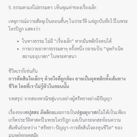
5. ธรรมดาแต่ไม่ธรรมดา: เห็นคุณค่าของเรื่องเล็ก
เหตุการณ์ถวายสัตตุเป็นตอนสั้นๆ ในประวัติ แต่ถูกบันทึกไว้ในพระ
ไตรปิฎก แสดงว่า:
ในทางธรรม ไม่มี “เรื่องเล็ก” หากมันพลิกใจคนได้
การถวายอาหารธรรมดาๆ ครั้งหนึ่ง กลายเป็น “จุดกำเนิด
สถานะอุบาสก” ในพระศาสนา
ชีวิตเราก็เช่นกัน
การตัดสินใจเล็กๆ ด้วยใจที่ถูกต้อง อาจเป็นจุดพลิกทั้งเส้นทาง
ชีวิต โดยที่เราไม่รู้ตัวในตอนนั้น
บทสรุป: จากสองพาณิชสู่แบบอย่างผู้ศรัทธาอย่างมีปัญญา
เรื่องของ
ตปุสสะ ภัลลิกะ
และการเป็น
ปฐมอุบาสก
ไม่ได้เป็นเพียง
เกร็ดประวัติศาสตร์ในพระไตรปิฎก แต่เป็นกระจกสะท้อนความ
สัมพันธ์ระหว่าง “ศรัทธา–ปัญญา–การตัดสินใจลงทุนชีวิต” ของ
มนุษย์ทุกยุคสมัย