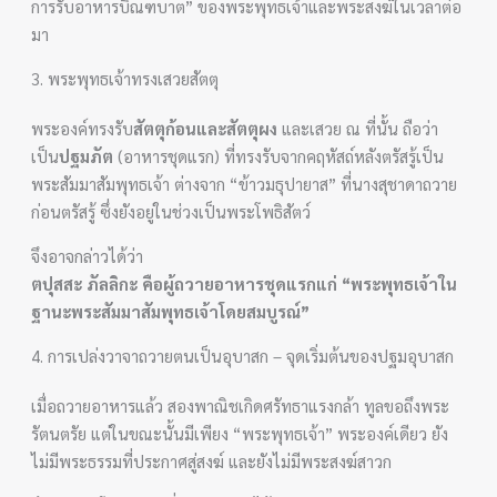
การรับอาหารบิณฑบาต” ของพระพุทธเจ้าและพระสงฆ์ในเวลาต่อ
มา
3. พระพุทธเจ้าทรงเสวยสัตตุ
พระองค์ทรงรับ
สัตตุก้อนและสัตตุผง
และเสวย ณ ที่นั้น ถือว่า
เป็น
ปฐมภัต
(อาหารชุดแรก) ที่ทรงรับจากคฤหัสถ์หลังตรัสรู้เป็น
พระสัมมาสัมพุทธเจ้า ต่างจาก “ข้าวมธุปายาส” ที่นางสุชาดาถวาย
ก่อนตรัสรู้ ซึ่งยังอยู่ในช่วงเป็นพระโพธิสัตว์
จึงอาจกล่าวได้ว่า
ตปุสสะ ภัลลิกะ คือผู้ถวายอาหารชุดแรกแก่ “พระพุทธเจ้าใน
ฐานะพระสัมมาสัมพุทธเจ้าโดยสมบูรณ์”
4. การเปล่งวาจาถวายตนเป็นอุบาสก – จุดเริ่มต้นของปฐมอุบาสก
เมื่อถวายอาหารแล้ว สองพาณิชเกิดศรัทธาแรงกล้า ทูลขอถึงพระ
รัตนตรัย แต่ในขณะนั้นมีเพียง “พระพุทธเจ้า” พระองค์เดียว ยัง
ไม่มีพระธรรมที่ประกาศสู่สงฆ์ และยังไม่มีพระสงฆ์สาวก