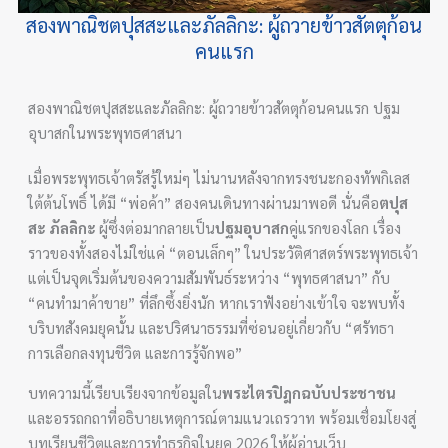
สองพาณิชตปุสสะและภัลลิกะ: ผู้ถวายข้าวสัตตุก้อน
คนแรก
สองพาณิชตปุสสะและภัลลิกะ: ผู้ถวายข้าวสัตตุก้อนคนแรก ปฐม
อุบาสกในพระพุทธศาสนา
เมื่อพระพุทธเจ้าตรัสรู้ใหม่ๆ ไม่นานหลังจากทรงชนะกองทัพกิเลส
ใต้ต้นโพธิ์ ได้มี “พ่อค้า” สองคนเดินทางผ่านมาพอดี นั่นคือ
ตปุส
สะ ภัลลิกะ
ผู้ซึ่งต่อมากลายเป็น
ปฐมอุบาสก
คู่แรกของโลก เรื่อง
ราวของทั้งสองไม่ใช่แค่ “ตอนเล็กๆ” ในประวัติศาสตร์พระพุทธเจ้า
แต่เป็นจุดเริ่มต้นของความสัมพันธ์ระหว่าง “พุทธศาสนา” กับ
“คนทำมาค้าขาย” ที่ลึกซึ้งยิ่งนัก หากเราฟังอย่างเข้าใจ จะพบทั้ง
บริบทสังคมยุคนั้น และปริศนาธรรมที่ซ่อนอยู่เกี่ยวกับ “ศรัทธา
การเลือกลงทุนชีวิต และการรู้จักพอ”
บทความนี้เรียบเรียงจากข้อมูลใน
พระไตรปิฎกฉบับประชาชน
และอรรถกถาที่อธิบายเหตุการณ์ตามแนวเถรวาท พร้อมเชื่อมโยงสู่
บทเรียนชีวิตและการทำธุรกิจในยุค 2026 ให้ผู้อ่านเว็บ