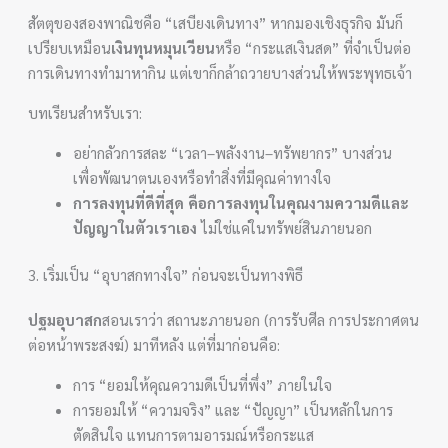
สัตตุของสองพาณิชคือ “เสบียงเดินทาง” หากมองเชิงธุรกิจ มันก็
เปรียบเหมือน
เงินทุนหมุนเวียน
หรือ “กระแสเงินสด” ที่จำเป็นต่อ
การเดินทางทำมาหากิน แต่เขาก็กล้าถวายบางส่วนให้พระพุทธเจ้า
บทเรียนสำหรับเรา:
อย่ากลัวการสละ “เวลา–พลังงาน–ทรัพยากร” บางส่วน
เพื่อพัฒนาตนเองหรือทำสิ่งที่มีคุณค่าทางใจ
การลงทุนที่ดีที่สุด คือการลงทุนในคุณงามความดีและ
ปัญญาในตัวเราเอง
ไม่ใช่แค่ในทรัพย์สินภายนอก
3. เริ่มเป็น “อุบาสกทางใจ” ก่อนจะเป็นทางพิธี
ปฐมอุบาสก
สอนเราว่า สถานะภายนอก (การรับศีล การประกาศตน
ต่อหน้าพระสงฆ์) มาทีหลัง แต่ที่มาก่อนคือ:
การ “ยอมให้คุณความดีเป็นที่พึ่ง” ภายในใจ
การยอมให้ “ความจริง” และ “ปัญญา” เป็นหลักในการ
ตัดสินใจ แทนการตามอารมณ์หรือกระแส