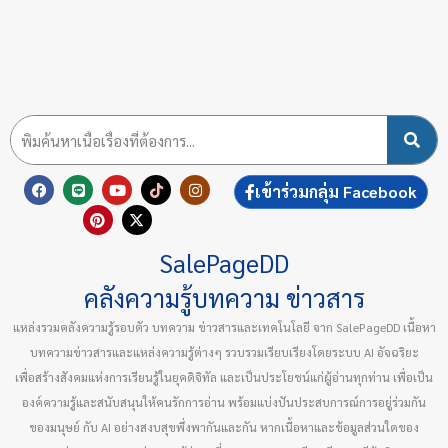
F
L
P
Y
X
T
I
เข้าร่วมกลุ่ม Facebook
a
i
i
o
-
i
n
c
n
n
u
t
k
s
e
e
t
t
w
t
t
b
e
u
i
o
a
SalePageDD
o
r
b
t
k
g
o
e
e
t
r
k
s
e
a
คลังความรู้บทความ ข่าวสาร
t
r
m
แหล่งรวมคลังความรู้รอบตัว บทความ ข่าวสารและเทคโนโลยี จาก SalePageDD เนื้อหา
บทความข่าวสารและแหล่งความรู้ต่างๆ รวบรวมเรียบเรียงโดยระบบ AI อัจฉริยะ
เพื่อสร้างสังคมแห่งการเรียนรู้ในยุคดิจิทัล และเป็นประโยชน์แก่ผู้อ่านทุกท่าน เพื่อเป็น
องค์ความรู้และสนับสนุนให้คนรักการอ่าน พร้อมแบ่งปันประสบการณ์การอยู่ร่วมกัน
ของมนุษย์ กับ AI อย่างสงบสุขพึ่งพากันและกัน หากเนื้อหาและข้อมูลส่วนใดของ