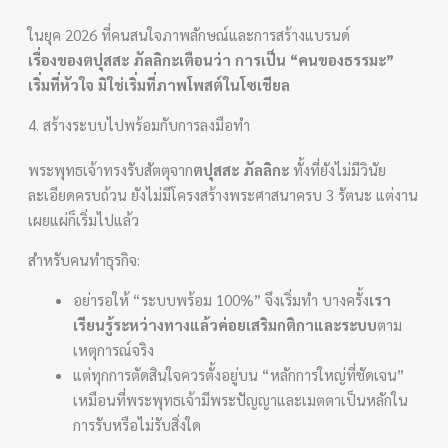
ในยุค 2026 ที่คนสนใจภาพลักษณ์และการสร้างแบรนด์
เรื่องของตปุสสะ ภัลลิกะเตือนว่า การเป็น “คนของธรรมะ”
เริ่มที่หัวใจ มิใช่เริ่มที่ภาพโพสต์ในโซเชียล
4. สร้างระบบไปพร้อมกับการลงมือทำ
พระพุทธเจ้าทรงรับสัตตุจาก
ตปุสสะ ภัลลิกะ
ทั้งที่ยังไม่มีวินัย
ละเอียดครบถ้วน ยังไม่มีโครงสร้างพระศาสนาครบ 3 รัตนะ แต่งาน
เผยแผ่ก็เริ่มไปแล้ว
สำหรับคนทำธุรกิจ:
อย่ารอให้ “ระบบพร้อม 100%” จึงเริ่มทำ บางครั้ง
เรา
เรียนรู้ระหว่างทางแล้วค่อยเสริมกติกาและระบบ
ตาม
เหตุการณ์จริง
แต่ทุกการตัดสินใจควรตั้งอยู่บน “หลักการใหญ่ที่ชัดเจน”
เหมือนที่พระพุทธเจ้ามีพระปัญญาและเมตตาเป็นหลักใน
การรับหรือไม่รับสิ่งใด