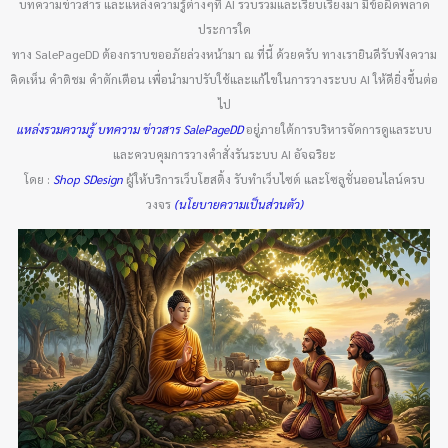
บทความข่าวสาร และแหล่งความรู้ต่างๆที่ AI รวบรวมและเรียบเรียงมา มีข้อผิดพลาด
ประการใด
ทาง SalePageDD ต้องกราบขออภัยล่วงหน้ามา ณ ที่นี้ ด้วยครับ ทางเรายินดีรับฟังความ
คิดเห็น คำติชม คำตักเตือน เพื่อนำมาปรับใช้และแก้ไขในการวางระบบ AI ให้ดียิ่งขึ้นต่อ
ไป
แหล่งรวมความรู้ บทความ ข่าวสาร SalePageDD
อยู่ภายใต้การบริหารจัดการดูแลระบบ
และควบคุมการวางคำสั่งรันระบบ AI อัจฉริยะ
โดย :
Shop SDesign
ผู้ให้บริการเว็บโฮสติ้ง รับทำเว็บไซต์ และโซลูชั่นออนไลน์ครบ
วงจร
(นโยบายความเป็นส่วนตัว)