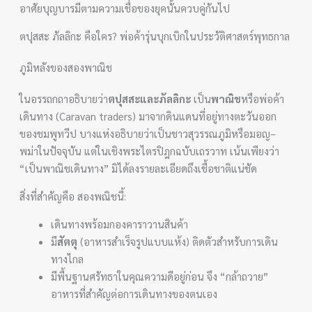
อาศัยบุญบารมีตามความเชื่อของยุคนั้นควบคู่กันไป
ตปุสสะ ภัลลิกะ คือใคร? พ่อค้ารุ่นบุกเบิกในประวัติศาสตร์พุทธกาล
ภูมิหลังของสองพาณิช
ในอรรถกถาอธิบายว่า
ตปุสสะและภัลลิกะ
เป็น
พาณิช
หรือพ่อค้า
เดินทาง (Caravan traders) มาจากดินแดนที่อยู่ทางตะวันออก
ของชมพูทวีป บางแห่งอธิบายว่าเป็นชาวสุวรรณภูมิหรือมอญ–
พม่าในปัจจุบัน แต่ในเชิงพระไตรปิฎกฉบับเถรวาท เน้นเพียงว่า
“เป็นพาณิชเดินทาง” มิได้ลงรายละเอียดถึงเชื้อชาติแน่ชัด
สิ่งที่สำคัญคือ สองพณิชนี้:
เดินทางพร้อมกองคาราวานสินค้า
มี
สัตตุ
(อาหารสำเร็จรูปแบบแห้ง) ติดตัวสำหรับการเดิน
ทางไกล
มีพื้นฐานศรัทธาในคุณความดีอยู่ก่อน จึง “กล้าถวาย”
อาหารที่สำคัญต่อการเดินทางของตนเอง