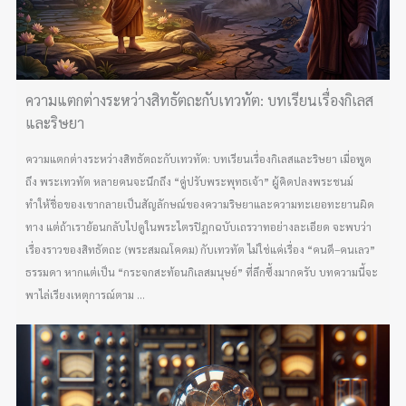
ความแตกต่างระหว่างสิทธัตถะกับเทวทัต: บทเรียนเรื่องกิเลส
และริษยา
ความแตกต่างระหว่างสิทธัตถะกับเทวทัต: บทเรียนเรื่องกิเลสและริษยา เมื่อพูด
ถึง พระเทวทัต หลายคนจะนึกถึง “คู่ปรับพระพุทธเจ้า” ผู้คิดปลงพระชนม์
ทำให้ชื่อของเขากลายเป็นสัญลักษณ์ของความริษยาและความทะเยอทะยานผิด
ทาง แต่ถ้าเราย้อนกลับไปดูในพระไตรปิฎกฉบับเถรวาทอย่างละเอียด จะพบว่า
เรื่องราวของสิทธัตถะ (พระสมณโคดม) กับเทวทัต ไม่ใช่แค่เรื่อง “คนดี–คนเลว”
ธรรมดา หากแต่เป็น “กระจกสะท้อนกิเลสมนุษย์” ที่ลึกซึ้งมากครับ บทความนี้จะ
พาไล่เรียงเหตุการณ์ตาม ...