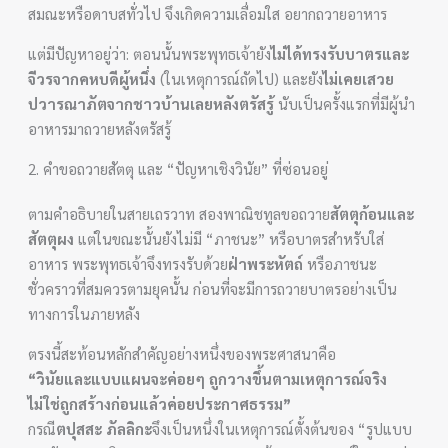
สมณะหรือดาบสทั่วไป จึงเกิดความเลื่อมใส อยากถวายอาหาร
แต่มีปัญหาอยู่ว่า: ตอนนั้นพระพุทธเจ้ายัง
ไม่ได้ทรงรับบาตรและ
จีวรจากคหบดีผู้หนึ่ง
(ในเหตุการณ์ถัดไป) และยัง
ไม่เคยเสวย
ปวารณาภัตจากชาวบ้านเลยหลังตรัสรู้
นับเป็นครั้งแรกที่มีผู้นำ
อาหารมาถวายหลังตรัสรู้
2. คำขอถวายสัตตุ และ “ปัญหาเชิงวินัย” ที่ซ่อนอยู่
ตามคำอธิบายในสายเถรวาท สองพาณิชทูลขอถวาย
สัตตุก้อนและ
สัตตุผง
แต่ในขณะนั้นยังไม่มี “ภาชนะ” หรือบาตรสำหรับใส่
อาหาร พระพุทธเจ้าจึงทรงรับด้วย
ฝ่าพระหัตถ์
หรือภาชนะ
ชั่วคราวที่สมควรตามยุคนั้น ก่อนที่จะมีการถวายบาตรอย่างเป็น
ทางการในภายหลัง
ตรงนี้สะท้อนหลักสำคัญอย่างหนึ่งของพระศาสนาคือ
“วินัยและแบบแผนจะค่อยๆ ถูกวางขึ้นตามเหตุการณ์จริง
ไม่ใช่ถูกสร้างก่อนแล้วค่อยประกาศธรรม”
กรณี
ตปุสสะ ภัลลิกะ
จึงเป็นหนึ่งในเหตุการณ์ตั้งต้นของ “รูปแบบ