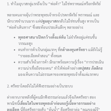
1. ทำไมอุบาสกคู่แรกถึงเป็น “พ่อค้า” ไม่ใช่พราหมณ์หรือกษัตริย์
หลายคนอาจคุ้นว่าพระพุทธเจ้าทรงโปรดกษัตริย์ พราหมณ์ และ
นักบวชจำนวนมาก แต่
ปฐมอุบาสก
กลับไม่ใช่ชนชั้นสูง หากเป็น
“พ่อค้าเดินทาง” ซึ่งสะท้อนประเด็นลึกๆ หลายอย่าง:
พุทธศาสนาเปิดกว้างตั้งแต่ต้น
ไม่จำกัดอยู่แค่ชนชั้น
วรรณะสูง
คนทำการค้าเป็นกลุ่มแรกๆ ที่
กล้าลงทุนศรัทธา
แม้ยังไม่รู้
“รายละเอียดคำสอน” ทั้งหมด
ความสำเร็จในการค้า มักมาพร้อมความรู้เรื่อง “การประเมิน
ความน่าเชื่อถือของคน” ทำให้พ่อค้าอย่าง
ตปุสสะ ภัลลิกะ
มองเห็นความไม่ธรรมดาของพระพุทธเจ้าตั้งแต่แรกพบ
2. ศรัทธาโดยยังไม่ได้ฟังธรรมอย่างเป็นระบบ
ต่างจากภายหลังที่ผู้คนมักฟังธรรมก่อนแล้วจึงเกิดศรัทธา สอง
พาณิชนี้
เลื่อมใสในพระพุทธเจ้าก่อนจะรู้เนื้อหาธรรมอย่าง
ละเอียด
นี่คือศรัทธาระดับ “ต้นน้ำ” คือศรัทธาต่อ “คุณของผู้รู้”