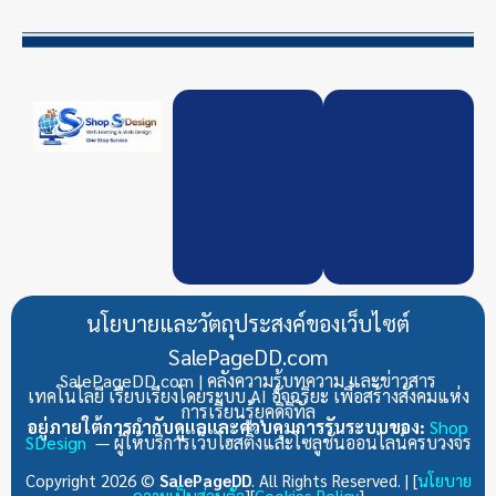
นโยบายและวัตถุประสงค์ของเว็บไซต์
SalePageDD.com
SalePageDD.com | คลังความรู้บทความ และข่าวสาร
เทคโนโลยี เรียบเรียงโดยระบบ AI อัจฉริยะ เพื่อสร้างสังคมแห่ง
การเรียนรู้ยุคดิจิทัล
อยู่ภายใต้การกำกับดูแลและควบคุมการรันระบบของ:
Shop
SDesign
— ผู้ให้บริการเว็บโฮสติ้งและโซลูชันออนไลน์ครบวงจร
Copyright 2026 ©
SalePageDD
. All Rights Reserved. | [
นโยบาย
ความเป็นส่วนตัว
][
Cookies Policy
]