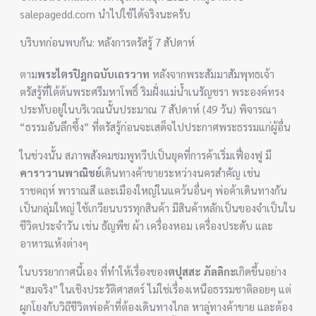
salepagedd.com นำไปใช้ได้จริงนะครับ
บริบทก่อนพบกัน: หลังการตรัสรู้ 7 สัปดาห์
ตาม
พระไตรปิฎกฉบับเถรวาท
หลังจากพระสัมมาสัมพุทธเจ้า
ตรัสรู้ที่ใต้ต้นพระศรีมหาโพธิ์ ริมฝั่งแม่น้ำเนรัญชรา พระองค์ทรง
ประทับอยู่ในบริเวณนั้นประมาณ 7 สัปดาห์ (49 วัน) พิจารณา
“ธรรมอันลึกซึ้ง” ที่ตรัสรู้ก่อนจะเสด็จไปประกาศพระธรรมแก่ผู้อื่น
ในช่วงนั้น สภาพสังคมชมพูทวีปเป็นยุคที่การค้าเริ่มเฟื่องฟู มี
คาราวานพาณิชย์
เดินทางค้าขายระหว่างนครสำคัญ เช่น
ราชคฤห์ พาราณสี และเมืองใหญ่ในแคว้นอื่นๆ พ่อค้าเดินทางกัน
เป็นกลุ่มใหญ่ ใช้เกวียนบรรทุกสินค้า มีสินค้าหลักเป็นของจำเป็นใน
ชีวิตประจำวัน เช่น ธัญพืช ผ้า เครื่องหอม เครื่องประดับ และ
อาหารแห้งต่างๆ
ในบรรยากาศนี้เอง ที่ทำให้เรื่องของ
ตปุสสะ ภัลลิกะ
เกิดขึ้นอย่าง
“สมจริง” ในเชิงประวัติศาสตร์ ไม่ใช่เรื่องเหนือธรรมชาติลอยๆ แต่
ผูกโยงกับวิถีชีวิตพ่อค้าที่ต้องเดินทางไกล หาลู่ทางค้าขาย และต้อง