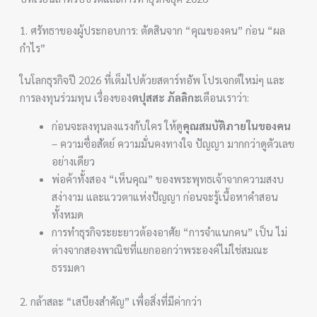
1. ศรัทธาของผู้ประกอบการ: ตัดสินจาก “คุณของคน” ก่อน “ผล
กำไร”
ในโลกธุรกิจปี 2026 ที่เต็มไปด้วยสตาร์ทอัพ โปรเจกต์ใหม่ๆ และ
การลงทุนร่วมทุน เรื่องของ
ตปุสสะ ภัลลิกะ
เตือนเราว่า:
ก่อนจะลงทุนลงแรงกับใคร ให้ดู
คุณสมบัติภายในของคน
– ความซื่อสัตย์ ความมั่นคงทางใจ ปัญญา มากกว่าดูตัวเลข
อย่างเดียว
พ่อค้าทั้งสอง “เห็นคุณ” ของพระพุทธเจ้าจากความสงบ
สง่างาม และแววตาแห่งปัญญา ก่อนจะรู้เนื้อหาคำสอน
ทั้งหมด
การทำธุรกิจระยะยาวต้องอาศัย “การจำแนกคน” เป็น ไม่
ต่างจากสองพาณิชที่แยกออกว่าพระองค์ไม่ใช่สมณะ
ธรรมดา
2. กล้าสละ “เสบียงสำคัญ” เพื่อสิ่งที่มีค่ากว่า