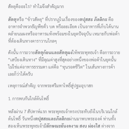
สัตตุคืออะไร? ทำไมจึงสำคัญมาก
สัตตุ
หรือ “ข้าวสัตตุ” ที่ปรากฏในเรื่องของ
ตปุสสะ ภัลลิกะ
คือ
อาหารจำพวกธัญพืชคั่ว บด หรือละเอียด เป็นอาหารที่เก็บได้นาน
คล้ายนมผงหรืออาหารแห้งพร้อมชงในยุคปัจจุบัน เหมาะกับพ่อค้า
ที่ต้องเดินทางคาราวานไกลๆ
ดังนั้น การถวาย
สัตตุก้อนและสัตตุผง
ให้พระพุทธเจ้า คือการถวาย
“เสบียงเดินทาง” ที่มีคุณค่าสูงที่สุดอย่างหนึ่งของพ่อค้าในยุคนั้น
ไม่ใช่แค่อาหารธรรมดา แต่คือ “ทุนรอดชีวิต” ในเส้นทางการค้า
เลยก็ว่าได้ครับ
เหตุการณ์สำคัญ: จากพระศรีมหาโพธิ์สู่ปฐมอุบาสก
1. การพบกันใกล้ต้นโพธิ์
หลังผ่าน 7 สัปดาห์แรก พระพุทธเจ้าทรงประทับยังในบริเวณใกล้
ต้นโพธิ์ วันหนึ่ง
ตปุสสะและภัลลิกะ
ผ่านมาพบพระองค์ ท่านทั้ง
สองเห็นพระพุทธเจ้ามี
ลักษณะอันงดงาม สงบ ผ่องใส
ต่างจาก