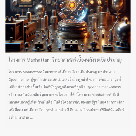
โครงการ Manhattan: วิทยาศาสตร์เบื้องหลังระเบิดปรมาณู
โครงการ Manhattan: วิทยาศาสตร์เบื้องหลังระเบิดปรมาณู บทนำ: จาก
Oppenheimer สู่จุดกำเนิดระเบิดนิวเคลียร์ เมื่อพูดถึงโครงการพัฒนาอาวุธที่
เปลี่ยนโลกอย่างสิ้นเชิง ชื่อที่มักถูกพูดถึงมากที่สุดคือ Oppenheimer และการ
สร้าง ระเบิดนิวเคลียร์ ลูกแรกของโลกภายใต้ “โครงการ Manhattan” สิ่งที่
หลายคนอาจรู้เพียงผิวเผินคือ มันคือโครงการลับของสหรัฐฯ ในยุคสงครามโลก
ครั้งที่สอง แต่เบื้องหลังอาวุธทำลายล้างนี้ คือความก้าวหน้าทางฟิสิกส์นิวเคลียร์
อย่างมหาศาล ...