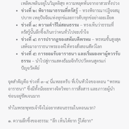
เพลิดเพลินอยู่ในวิมุตติสุข ความหลุดพ้นจากอาสวะทั้งปวง
ช่วงที่ ๒: พิจารณาธรรมที่ตรัสรู้
– ทรงพิจารณาปฏิจจสมุ
ปบาท เหตุปัจจัยแห่งทุกข์และการดับทุกข์อย่างละเอียด
ช่วงที่ ๓: ความดำริไม่สอนธรรม
– ทรงเห็นว่าธรรมที่
ตรัสรู้นั้นลึกซึ้งเกินกว่าคนทั่วไปจะเข้าใจ
ช่วงที่ ๔: การปรากฏของสหัมบดีพรหม
– พรหมชั้นสูงสุด
เสด็จมาอาราธนาพระองค์ให้ทรงสั่งสอนสัตว์โลก
ช่วงที่ ๕: การยอมรับอาราธนา และเริ่มมองหาผู้ควรรับ
ธรรม
– นำไปสู่การแสดงธัมมจักกัปปวัตตนสูตรแก่
ปัญจวัคคีย์
จุดสำคัญคือ ช่วงที่ ๓–๔ นี่แหละครับ ที่เป็นหัวใจของตอน “พรหม
อาราธนา” ซึ่งมีทั้งนัยยะทางจิตวิทยา การสื่อสาร และภาวะผู้นำ
ซ่อนอยู่ชัดเจนมาก
ทำไมพระพุทธเจ้าจึงไม่อยากสอนธรรมในตอนแรก?
๑. ความลึกซึ้งของธรรม: “ลึก เห็นได้ยาก รู้ได้ยาก”