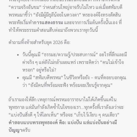
“ความจริงอันขม” ว่าคนส่วนใหญ่อาจรับไม่ไหว แต่เมื่อสหัมบดี
พรหมมาชี้ว่า “ยังมีผู้มีธุลีน้อยในดวงตา” พระองค์จึงทรงตัดสิน
พระทัยเริ่มทำ
การแสดงธรรม
และจากการเริ่มต้นครั้งนั้นเอง ที่
ทำให้พระธรรมคำสอนสืบต่อมาถึงพวกเราทุกวันนี้
คำถามทิ้งท้ายสำหรับยุค 2026 คือ:
วันนี้คุณมี “ธรรมะ/ความรู้/ประสบการณ์” อะไรที่ลึกและมี
ค่าจริง ๆ แต่ยังไม่กล้าเผยแพร่ เพราะคิดว่า “คนไม่เข้าใจ
หรอก” อยู่หรือไม่?
คุณมี “สหัมบดีพรหม” ในชีวิตหรือยัง – คนที่คอยบอกคุณ
ว่า “ยังมีคนที่พร้อมจะฟัง พร้อมจะเรียนรู้จากคุณ”
ถ้าเรามองให้ลึก เหตุการณ์พรหมอาราธนาไม่ได้เกิดขึ้นแค่ใน
พุทธกาล แต่มันกำลังเกิดซ้ำในใจของเรา…ทุกครั้งที่เราลังเลว่าจะ
“แบ่งปันสิ่งดี ๆ ให้โลกเห็น” หรือจะ “เก็บไว้เงียบ ๆ คนเดียว”
คำตอบแบบพระพุทธองค์ คือ: แบ่งปัน แต่แบ่งปันอย่างมี
ปัญญา
ครับ