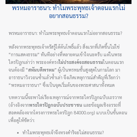
พรหมอาราธนา: ทำไมพระพุทธเจ้าตอนแรกไม่
อยากสอนธรรม?
พรหมอาราธนา: ทำไมพระพุทธเจ้าตอนแรกไม่อยากสอนธรรม?
หลังจากพระพุทธเจ้าตรัสรู้ใต้ต้นโพธิ์แล้ว สิ่งแรกที่เกิดขึ้นไม่ใช่
“การแสดงธรรม” ทันทีอย่างที่หลายคนเข้าใจนะครับ แต่ในพระ
ไตรปิฎกเล่าว่า พระองค์ทรง
ไม่ประสงค์จะสอนธรรม
ในตอนแรก
จนต้องมี “
สหัมบดีพรหม
” ผู้เป็นพรหมชั้นสูงสุดในกามโลก มา
อาราธนาวิงวอนซ้ำแล้วซ้ำเล่า จึงเกิดเหตุการณ์สำคัญที่เรียกว่า
“พรหมอาราธนา” ซึ่งเป็นจุดเริ่มต้นของพระศาสนาทั้งหมด
บทความนี้จะพาไล่เรียงเหตุการณ์จากพระไตรปิฎกฉบับเถรวาท
(อ้างอิงจาก
พระไตรปิฎกฉบับประชาชน
และข้อมูลเชิงอรรถที่
สอดคล้องจากโครงการพระไตรปิฎก 84000.org) แบบเป็นขั้นตอน
เพื่อดูให้ชัดว่า:
ทำไมพระพุทธเจ้าจึงทรงดำริจะไม่สอนธรรม?