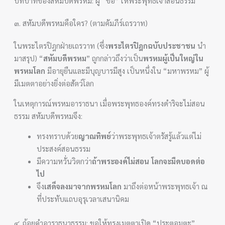
บทบาทของสหัมบดีพรหม: ผู้ “ขอ” ให้พระพุทธเจ้าสอนธรรม
๓. สหัมบดีพรหมคือใคร? (ตามคัมภีร์เถรวาท)
ในพระไตรปิฎกฝ่ายเถรวาท (ซึ่ง
พระไตรปิฎกฉบับประชาชน
นำ
มาสรุป) “
สหัมบดีพรหม
” ถูกกล่าวถึงว่าเป็น
พรหมผู้เป็นใหญ่ใน
พรหมโลก
มีอายุยืนและมีบุญบารมีสูง เป็นหนึ่งใน “มหาพรหม” ผู้
มีเมตตาอย่างยิ่งต่อสัตว์โลก
ในเหตุการณ์พรหมอาราธนา เมื่อพระพุทธองค์ทรงดำริจะไม่สอน
ธรรม สหัมบดีพรหมจึง:
ทรงทราบด้วย
ญาณทิพย์
ว่าพระพุทธเจ้าตรัสรู้แล้วแต่ไม่
ประสงค์สอนธรรม
มีความหวั่นวิตกว่า
ถ้าพระองค์ไม่สอน โลกจะมืดบอดต่อ
ไป
จึง
เสด็จลงมาจากพรหมโลก
มาถึงต่อหน้าพระพุทธเจ้า ณ
ที่ประทับแถบอุรุเวลาเสนานิคม
๔. ถ้อยคำอาราธนาธรรม: ขอให้ทรงเมตตาเปิด “ประตูอมตะ”