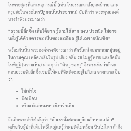
ในพระสูตรที่เล่าเหตุการณ์นี้ (เช่น ในอรรถกถาสังยุตตนิกาย และ
สรุปย่อใน
พระไตรปิฎกฉบับประชาชน
) บันทึกว่า พระพุทธองค์
ทรงรำพึงประมาณว่า:
“ธรรมนี้ลึกซึ้ง เห็นได้ยาก รู้ตามได้ยาก สงบ ประณีต ไม่อาจ
หยั่งรู้ได้ด้วยตรรกะ เป็นของละเอียด รู้ได้เฉพาะบัณฑิต”
พร้อมกันนั้น พระองค์ทรงพิจารณาว่า สัตว์โลกโดยมาก
หมกมุ่นอยู่
ในกามคุณ
เพลิดเพลินในรูป เสียง กลิ่น รส โผฏฐัพพะ และยึดมั่น
ในทิฏฐิ (ความเห็น) ต่าง ๆ ว่า “ตัวกู-ของกู” จึงทรงเห็นว่าถ้าจะ
สอนธรรมอันลึกซึ้งเช่นนี้ให้คนที่จิตยังจมอยู่ในกิเลส อาจกลายเป็น
ว่า:
ไม่เข้าใจ
บิดเบือน
หรือแม้แต่
หลงทางยิ่งกว่าเดิม
จึงเกิดพระดำริสำคัญว่า
“ถ้าเราสั่งสอนอยู่ก็จะลำบากเปล่า”
คล้ายกับผู้นำที่เห็นโพธิ์ใหญ่แต่รู้ว่าคนยังไม่พร้อม ปีนไม่ไหว ถ้าดึง