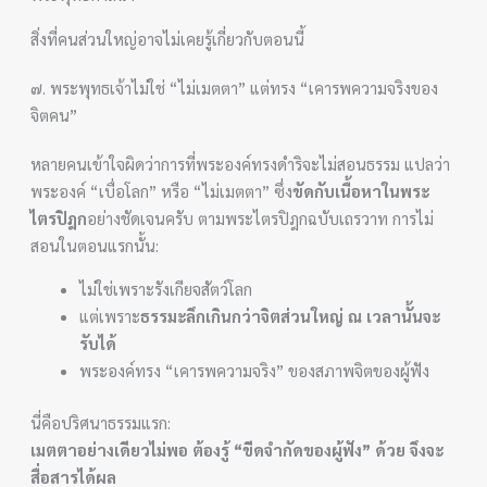
สิ่งที่คนส่วนใหญ่อาจไม่เคยรู้เกี่ยวกับตอนนี้
๗. พระพุทธเจ้าไม่ใช่ “ไม่เมตตา” แต่ทรง “เคารพความจริงของ
จิตคน”
หลายคนเข้าใจผิดว่าการที่พระองค์ทรงดำริจะไม่สอนธรรม แปลว่า
พระองค์ “เบื่อโลก” หรือ “ไม่เมตตา” ซึ่ง
ขัดกับเนื้อหาในพระ
ไตรปิฎก
อย่างชัดเจนครับ ตามพระไตรปิฎกฉบับเถรวาท การไม่
สอนในตอนแรกนั้น:
ไม่ใช่เพราะรังเกียจสัตว์โลก
แต่เพราะ
ธรรมะลึกเกินกว่าจิตส่วนใหญ่ ณ เวลานั้นจะ
รับได้
พระองค์ทรง “เคารพความจริง” ของสภาพจิตของผู้ฟัง
นี่คือปริศนาธรรมแรก:
เมตตาอย่างเดียวไม่พอ ต้องรู้ “ขีดจำกัดของผู้ฟัง” ด้วย จึงจะ
สื่อสารได้ผล