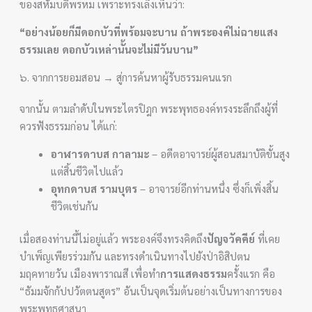
ของสหัมบดีพรหม เพราะทรงเล็งเห็นว่า:
“อย่างน้อยก็มีดอกบัวที่พร้อมจะบาน ถ้าพระองค์ไม่ฉายแสง
ธรรมเลย ดอกบัวเหล่านั้นจะไม่มีวันบาน”
๖. จากการยอมสอน → สู่การค้นหาผู้รับธรรมคนแรก
จากนั้น ตามลำดับในพระไตรปิฎก พระพุทธองค์ทรงระลึกถึงผู้ที่
ควรฟังธรรมก่อน ได้แก่:
อาฬารดาบส กาลามะ
– อดีตอาจารย์ผู้สอนสมาบัติขั้นสูง
แต่สิ้นชีวิตไปแล้ว
อุทกดาบส รามบุตร
– อาจารย์อีกท่านหนึ่ง ซึ่งก็เพิ่งสิ้น
ชีวิตเช่นกัน
เมื่อสองท่านนี้ไม่อยู่แล้ว พระองค์จึงทรงคิดถึง
ปัญจวัคคีย์
ที่เคย
บำเพ็ญเพียรร่วมกัน และทรงดำเนินทางไปยังป่าอิสิปตน
มฤคทายวัน เมืองพาราณสี เพื่อทำ
การแสดงธรรม
ครั้งแรก คือ
“ธัมมจักกัปปวัตตนสูตร” อันเป็นจุดเริ่มต้นอย่างเป็นทางการของ
พระพุทธศาสนา