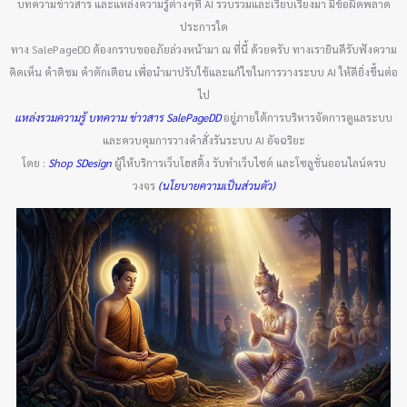
บทความข่าวสาร และแหล่งความรู้ต่างๆที่ AI รวบรวมและเรียบเรียงมา มีข้อผิดพลาด
ประการใด
ทาง SalePageDD ต้องกราบขออภัยล่วงหน้ามา ณ ที่นี้ ด้วยครับ ทางเรายินดีรับฟังความ
คิดเห็น คำติชม คำตักเตือน เพื่อนำมาปรับใช้และแก้ไขในการวางระบบ AI ให้ดียิ่งขึ้นต่อ
ไป
แหล่งรวมความรู้ บทความ ข่าวสาร SalePageDD
อยู่ภายใต้การบริหารจัดการดูแลระบบ
และควบคุมการวางคำสั่งรันระบบ AI อัจฉริยะ
โดย :
Shop SDesign
ผู้ให้บริการเว็บโฮสติ้ง รับทำเว็บไซต์ และโซลูชั่นออนไลน์ครบ
วงจร
(นโยบายความเป็นส่วนตัว)