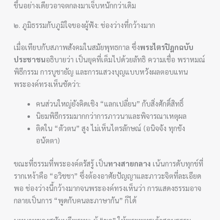
ขึ้นอย่างเดียวอาจตกลงมาเจ็บหนักกว่าเดิม
๒. ภูมิธรรมกับภูมิใจของผู้ฟัง: ช่องว่างที่กว้างมาก
เมื่อเทียบกับสภาพสังคมในสมัยพุทธกาล ซึ่ง
พระไตรปิฎกฉบับ
ประชาชน
อธิบายว่า เป็นยุคที่เต็มไปด้วยลัทธิ ความเชื่อ พราหมณ์
พิธีกรรม การบูชายัญ และการแสวงบุญแบบหวังผลตอบแทน
พระองค์ทรงเห็นชัดว่า:
คนส่วนใหญ่ยังคิดเชิง “แลกเปลี่ยน” กับสิ่งศักดิ์สิทธิ์
นิยมพิธีกรรมมากกว่าการภาวนาและพิจารณาเหตุผล
ติดใน “ตัวตน” สูง ไม่เห็นไตรลักษณ์ (อนิจจัง ทุกขัง
อนัตตา)
ขณะที่ธรรมที่พระองค์ตรัสรู้ เป็น
ทางสายกลาง
เน้นการดับทุกข์ที่
รากเหง้าคือ “อวิชชา” ซึ่งต้องอาศัยปัญญาและภาวะจิตที่ละเอียด
พอ ช่องว่างนี้กว้างมากจนพระองค์ทรงเห็นว่า การแสดงธรรมอาจ
กลายเป็นการ “พูดกับคนละภาษากัน” ก็ได้