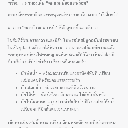
พร้อม → มามองเห็น “คนส่วนน้อยแต่พร้อม”
การเปลี่ยนพระทัยของพระพุทธเจ้า: การมองโลกแบบ “บัวสี่เหล่า”
๕. ภาพ “ดอกบัว ๓–๔ เหล่า” ที่มักถูกยกขึ้นมาอธิบาย
ในคัมภีร์ฝ่ายอรรถกถา (และมีอ้างใน
พระไตรปิฎกฉบับประชาชน
ในเชิงอุปมา) หลังจากได้ฟังการอาราธนาของสหัมบดีพรหมแล้ว
พระพุทธองค์ทรงใช้
พุทธญาณพิจารณาสัตว์โลก
เห็นว่าสัตว์มี
อินทรีย์แก่กล้าไม่เท่ากัน เปรียบเหมือนดอกบัว:
บัวพ้นน้ำ
– พร้อมจะบานรับแสงอาทิตย์ทันที เปรียบ
เหมือนคนที่พร้อมจะบรรลุธรรมเร็ว
บัวเสมอน้ำ
– ต้องรอเวลา แต่ก็มีหวังจะบาน
บัวใต้น้ำ
– ต้องใช้เวลาอีกนาน แต่ไม่ถึงกับสิ้นหวัง
บัวในโคลนตม
– ถูกปลาเต่ากัดกิน ไม่มีโอกาสโผล่พ้นน้ำ
เปรียบคนที่ปิดกั้นตนเองแน่นหนา
เมื่อทรงเห็นเช่นนี้ พระองค์จึง
เปลี่ยนพระทัย
ยอมรับคำอาราธนา