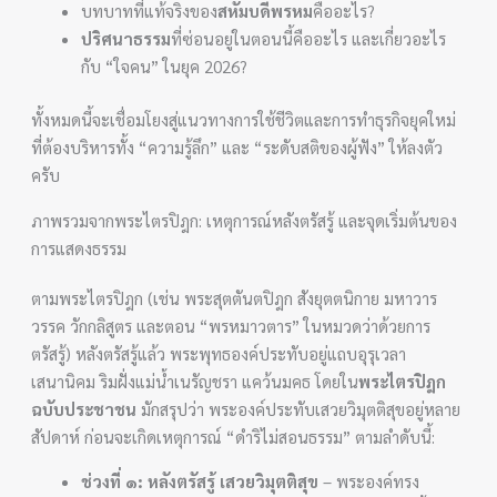
บทบาทที่แท้จริงของ
สหัมบดีพรหม
คืออะไร?
ปริศนาธรรม
ที่ซ่อนอยู่ในตอนนี้คืออะไร และเกี่ยวอะไร
กับ “ใจคน” ในยุค 2026?
ทั้งหมดนี้จะเชื่อมโยงสู่แนวทางการใช้ชีวิตและการทำธุรกิจยุคใหม่
ที่ต้องบริหารทั้ง “ความรู้ลึก” และ “ระดับสติของผู้ฟัง” ให้ลงตัว
ครับ
ภาพรวมจากพระไตรปิฎก: เหตุการณ์หลังตรัสรู้ และจุดเริ่มต้นของ
การแสดงธรรม
ตามพระไตรปิฎก (เช่น พระสุตตันตปิฎก สังยุตตนิกาย มหาวาร
วรรค วักกลิสูตร และตอน “พรหมาวตาร” ในหมวดว่าด้วยการ
ตรัสรู้) หลังตรัสรู้แล้ว พระพุทธองค์ประทับอยู่แถบอุรุเวลา
เสนานิคม ริมฝั่งแม่น้ำเนรัญชรา แคว้นมคธ โดยใน
พระไตรปิฎก
ฉบับประชาชน
มักสรุปว่า พระองค์ประทับเสวยวิมุตติสุขอยู่หลาย
สัปดาห์ ก่อนจะเกิดเหตุการณ์ “ดำริไม่สอนธรรม” ตามลำดับนี้:
ช่วงที่ ๑: หลังตรัสรู้ เสวยวิมุตติสุข
– พระองค์ทรง