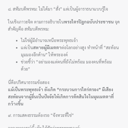
๘. สหัมบดีพรหม: ไม่ได้มา “สั่ง” แต่เป็นผู้อาราธนาแบบรู้ใจ
ในเชิงภาวะจิต ตามการอธิบายใน
พระไตรปิฎกฉบับประชาชน
จุด
สำคัญคือ สหัมบดีพรหม:
ไม่ใช่ผู้มีอำนาจเหนือพระพุทธเจ้า
แต่เป็น
สหายผู้มีเมตตา
ต่อโลกอย่างสูง ทำหน้าที่ “สะท้อน
มุมมองอีกด้าน” ให้พระองค์
ช่วยชี้ว่า “อย่ามองแต่คนที่ยังไม่พร้อม มองคนที่พร้อม
ด้วย”
นี่คือปริศนาธรรมข้อสอง:
แม้เป็นพระพุทธเจ้า ยังเกิด “กระบวนการไตร่ตรอง” มีเสียง
สะท้อนจากผู้อื่นเป็นปัจจัยให้เกิดการตัดสินใจในมุมเมตตาที่
กว้างขึ้น
๙. การแสดงธรรมต้องรอ “จังหวะที่ใช่”
จากเหตุการณ์นี้ เห็นได้ชัดว่าพระพุทธองค์: