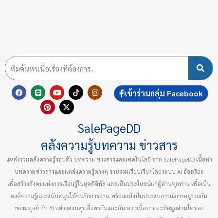
F
L
P
Y
X
T
I
เข้าร่วมกลุ่ม Facebook
a
i
i
o
-
i
n
c
n
n
u
t
k
s
e
e
t
t
w
t
t
b
e
u
i
o
a
SalePageDD
o
r
b
t
k
g
o
e
e
t
r
k
s
e
a
คลังความรู้บทความ ข่าวสาร
t
r
m
แหล่งรวมคลังความรู้รอบตัว บทความ ข่าวสารและเทคโนโลยี จาก SalePageDD เนื้อหา
บทความข่าวสารและแหล่งความรู้ต่างๆ รวบรวมเรียบเรียงโดยระบบ AI อัจฉริยะ
เพื่อสร้างสังคมแห่งการเรียนรู้ในยุคดิจิทัล และเป็นประโยชน์แก่ผู้อ่านทุกท่าน เพื่อเป็น
องค์ความรู้และสนับสนุนให้คนรักการอ่าน พร้อมแบ่งปันประสบการณ์การอยู่ร่วมกัน
ของมนุษย์ กับ AI อย่างสงบสุขพึ่งพากันและกัน หากเนื้อหาและข้อมูลส่วนใดของ