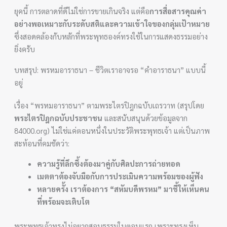
ยุคนี้ การตลาดที่ดีไม่ใช่การขายเกินจริง แต่คือ
การสื่อสารคุณค่า
อย่างพอเหมาะกับระดับสติและความเข้าใจของกลุ่มเป้าหมาย
ซึ่งสอดคล้องกับหลักที่พระพุทธองค์ทรงใช้ในการแสดงธรรมอย่าง
ยิ่งครับ
บทสรุป: พรหมอาราธนา – ชีวิตเราอาจรอ “คำอาราธนา” แบบนี้
อยู่
เรื่อง “พรหมอาราธนา” ตามพระไตรปิฎกฉบับเถรวาท (สรุปโดย
พระไตรปิฎกฉบับประชาชน
และสนับสนุนด้วยข้อมูลจาก
84000.org) ไม่ใช่แค่ตอนหนึ่งในประวัติพระพุทธเจ้า แต่เป็นภาพ
สะท้อนที่คมชัดว่า:
ความรู้ที่ลึกซึ้งต้องมาคู่กับศิลปะการถ่ายทอด
เมตตาต้องจับมือกับการประเมินความพร้อมของผู้ฟัง
หลายครั้ง เราต้องการ “สหัมบดีพรหม” มาชี้ให้เห็นคน
ที่พร้อมจะเติบโต
พระพุทธเจ้าทรงไม่อยากสอนธรรมในตอนแรก เพราะทรงเห็น