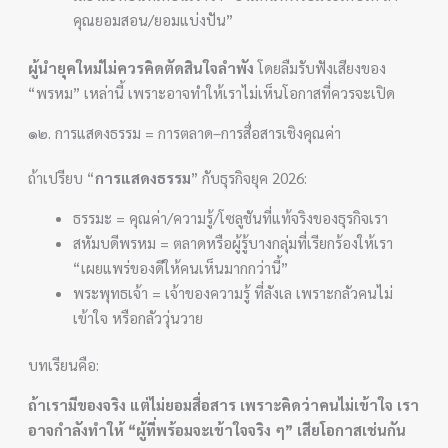
คุณยอมสอน/ยอมแบ่งปัน”
ผู้นำยุคใหม่ไม่ควรคิดตัดสินใจลำพัง
โดยลืมรับฟังเสียงของ
“พรหม” เหล่านี้ เพราะอาจทำให้เราไม่เห็นโอกาสที่ควรจะเปิด
๑๒. การแสดงธรรม = การตลาด–การสื่อสารเชิงคุณค่า
ถ้าเปรียบ “
การแสดงธรรม
” กับธุรกิจยุค 2026:
ธรรมะ = คุณค่า/ความรู้/โซลูชันที่แท้จริงของธุรกิจเรา
สหัมบดีพรหม = ตลาดหรือผู้รู้บางกลุ่มที่เรียกร้องให้เรา
“เผยแพร่ของดีให้คนเห็นมากกว่านี้”
พระพุทธเจ้า = เจ้าของความรู้ ที่ลังเล เพราะกลัวคนไม่
เข้าใจ หรือกลัววุ่นวาย
บทเรียนคือ:
ถ้าเรามีของจริง แต่ไม่ยอมสื่อสาร เพราะคิดว่าคนไม่เข้าใจ เรา
อาจกำลังทำให้ “ผู้ที่พร้อมจะเข้าใจจริง ๆ” เสียโอกาสเช่นกัน