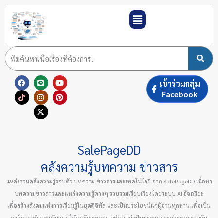
Skip
to
content
F
T
L
I
X
Y
P
เข้าร่วมกลุ่ม
a
i
i
n
-
o
i
c
k
n
s
t
u
n
Facebook
e
t
e
t
w
t
t
b
o
a
i
u
e
o
k
g
t
b
r
o
r
t
e
e
k
a
e
s
m
r
t
SalePageDD
คลังความรู้บทความ ข่าวสาร
แหล่งรวมคลังความรู้รอบตัว บทความ ข่าวสารและเทคโนโลยี จาก SalePageDD เนื้อหา
บทความข่าวสารและแหล่งความรู้ต่างๆ รวบรวมเรียบเรียงโดยระบบ AI อัจฉริยะ
เพื่อสร้างสังคมแห่งการเรียนรู้ในยุคดิจิทัล และเป็นประโยชน์แก่ผู้อ่านทุกท่าน เพื่อเป็น
องค์ความรู้และสนับสนุนให้คนรักการอ่าน พร้อมแบ่งปันประสบการณ์การอยู่ร่วมกัน