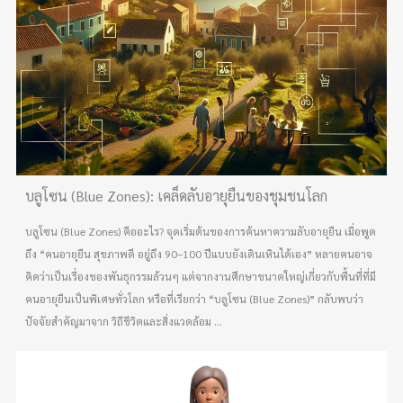
บลูโซน (Blue Zones): เคล็ดลับอายุยืนของชุมชนโลก
บลูโซน (Blue Zones) คืออะไร? จุดเริ่มต้นของการค้นหาความลับอายุยืน เมื่อพูด
ถึง “คนอายุยืน สุขภาพดี อยู่ถึง 90–100 ปีแบบยังเดินเหินได้เอง” หลายคนอาจ
คิดว่าเป็นเรื่องของพันธุกรรมล้วนๆ แต่จากงานศึกษาขนาดใหญ่เกี่ยวกับพื้นที่ที่มี
คนอายุยืนเป็นพิเศษทั่วโลก หรือที่เรียกว่า “บลูโซน (Blue Zones)” กลับพบว่า
ปัจจัยสำคัญมาจาก วิถีชีวิตและสิ่งแวดล้อม ...