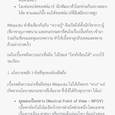
โอเพ่นซอร์สซอฟต์แวร์: นักพัฒนาทั่วโลกช่วยกันตรวจสอบ
โค้ด หาและแก้บั๊ก จนได้ซอฟต์แวร์ที่มีเสถียรภาพสูง
Wikipedia ทำสิ่งเดียวกันกับ “ความรู้” คือเปิดให้ทั้งนักวิชาการ ผู้
เชี่ยวชาญภาคสนาม และคนธรรมดาที่สนใจเรื่องนั้นจริงๆ เข้ามา
ร่วมกันเขียนและดูแลบทความ ทำให้เนื้อหาถูกอัปเดตและขยาย
ตัวอย่างรวดเร็ว
กลไกเบื้องหลังความน่าเชื่อถือ: ไม่ใช่แค่ “ใครก็เขียนได้” แบบไร้
ระเบียบ
1. นโยบายหลัก 3 ข้อที่ทุกคนต้องยึดถือ
เบื้องหลังความน่าเชื่อถือของ Wikipedia ไม่ได้เกิดจาก “ดวง” แต่
เกิดจากนโยบายแกนกลางที่เข้มงวด ซึ่งใช้ได้กับทุกภาษา ได้แก่:
มุมมองเป็นกลาง (Neutral Point of View – NPOV)
เนื้อหาต้องไม่โน้มเอียงไปทางฝ่ายใดฝ่ายหนึ่ง โดยเฉพาะ
เรื่องการเมือง ศาสนา หรือประเด็นอ่อนไหว ต้องนำเสนอ