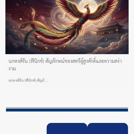
นกหงส์จีน (ฟีนิกซ์) สัญลักษณ์ของสตรีผู้สูงศักดิ์และความสง่า
งาม
นกหงส์จีน (ฟีนิกซ์) สัญลั ...