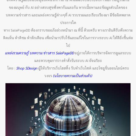
ของมนุษย์ กับ AI อย่างสงบสุขพึ่งพากันและกัน หากเนื้อหาและข้อมูลส่วนใดของ
บทความข่าวสาร และแหล่งความรู้ต่างๆที่ AI รวบรวมและเรียบเรียงมา มีข้อผิดพลาด
ประการใด
ทาง SalePageDD ต้องกราบขออภัยล่วงหน้ามา ณ ที่นี้ ด้วยครับ ทางเรายินดีรับฟังความ
คิดเห็น คำติชม คำตักเตือน เพื่อนำมาปรับใช้และแก้ไขในการวางระบบ AI ให้ดียิ่งขึ้นต่อ
ไป
แหล่งรวมความรู้ บทความ ข่าวสาร SalePageDD
อยู่ภายใต้การบริหารจัดการดูแลระบบ
และควบคุมการวางคำสั่งรันระบบ AI อัจฉริยะ
โดย :
Shop SDesign
ผู้ให้บริการเว็บโฮสติ้ง รับทำเว็บไซต์ และโซลูชั่นออนไลน์ครบ
วงจร
(นโยบายความเป็นส่วนตัว)