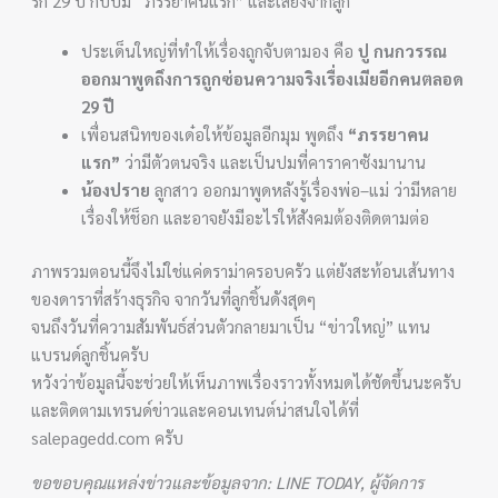
รัก 29 ปี กับปม “ภรรยาคนแรก” และเสียงจากลูก
ประเด็นใหญ่ที่ทำให้เรื่องถูกจับตามอง คือ
ปู กนกวรรณ
ออกมาพูดถึงการถูกซ่อนความจริงเรื่องเมียอีกคนตลอด
29 ปี
เพื่อนสนิทของเด๋อให้ข้อมูลอีกมุม พูดถึง
“ภรรยาคน
แรก”
ว่ามีตัวตนจริง และเป็นปมที่คาราคาซังมานาน
น้องปราย
ลูกสาว ออกมาพูดหลังรู้เรื่องพ่อ–แม่ ว่ามีหลาย
เรื่องให้ช็อก และอาจยังมีอะไรให้สังคมต้องติดตามต่อ
ภาพรวมตอนนี้จึงไม่ใช่แค่ดราม่าครอบครัว แต่ยังสะท้อนเส้นทาง
ของดาราที่สร้างธุรกิจ จากวันที่ลูกชิ้นดังสุดๆ
จนถึงวันที่ความสัมพันธ์ส่วนตัวกลายมาเป็น “ข่าวใหญ่” แทน
แบรนด์ลูกชิ้นครับ
หวังว่าข้อมูลนี้จะช่วยให้เห็นภาพเรื่องราวทั้งหมดได้ชัดขึ้นนะครับ
และติดตามเทรนด์ข่าวและคอนเทนต์น่าสนใจได้ที่
salepagedd.com ครับ
ขอขอบคุณแหล่งข่าวและข้อมูลจาก: LINE TODAY, ผู้จัดการ