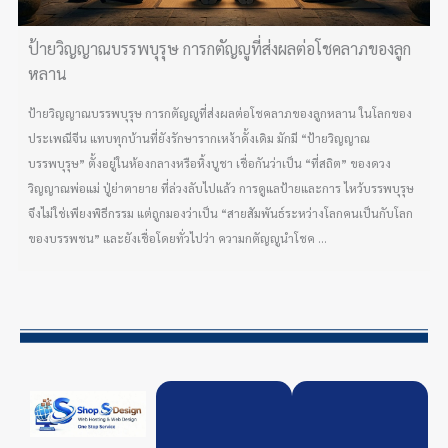
ป้ายวิญญาณบรรพบุรุษ การกตัญญูที่ส่งผลต่อโชคลาภของลูก
หลาน
ป้ายวิญญาณบรรพบุรุษ การกตัญญูที่ส่งผลต่อโชคลาภของลูกหลาน ในโลกของ
ประเพณีจีน แทบทุกบ้านที่ยังรักษารากเหง้าดั้งเดิม มักมี “ป้ายวิญญาณ
บรรพบุรุษ” ตั้งอยู่ในห้องกลางหรือหิ้งบูชา เชื่อกันว่าเป็น “ที่สถิต” ของดวง
วิญญาณพ่อแม่ ปู่ย่าตายาย ที่ล่วงลับไปแล้ว การดูแลป้ายและการ ไหว้บรรพบุรุษ
จึงไม่ใช่เพียงพิธีกรรม แต่ถูกมองว่าเป็น “สายสัมพันธ์ระหว่างโลกคนเป็นกับโลก
ของบรรพชน” และยังเชื่อโดยทั่วไปว่า ความกตัญญูนำโชค ...