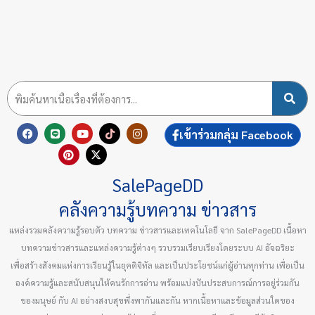
F
L
P
Y
X
T
I
เข้าร่วมกลุ่ม Facebook
a
i
i
o
-
i
n
c
n
n
u
t
k
s
e
e
t
t
w
t
t
b
e
u
i
o
a
SalePageDD
o
r
b
t
k
g
o
e
e
t
r
k
s
e
a
คลังความรู้บทความ ข่าวสาร
t
r
m
แหล่งรวมคลังความรู้รอบตัว บทความ ข่าวสารและเทคโนโลยี จาก SalePageDD เนื้อหา
บทความข่าวสารและแหล่งความรู้ต่างๆ รวบรวมเรียบเรียงโดยระบบ AI อัจฉริยะ
เพื่อสร้างสังคมแห่งการเรียนรู้ในยุคดิจิทัล และเป็นประโยชน์แก่ผู้อ่านทุกท่าน เพื่อเป็น
องค์ความรู้และสนับสนุนให้คนรักการอ่าน พร้อมแบ่งปันประสบการณ์การอยู่ร่วมกัน
ของมนุษย์ กับ AI อย่างสงบสุขพึ่งพากันและกัน หากเนื้อหาและข้อมูลส่วนใดของ