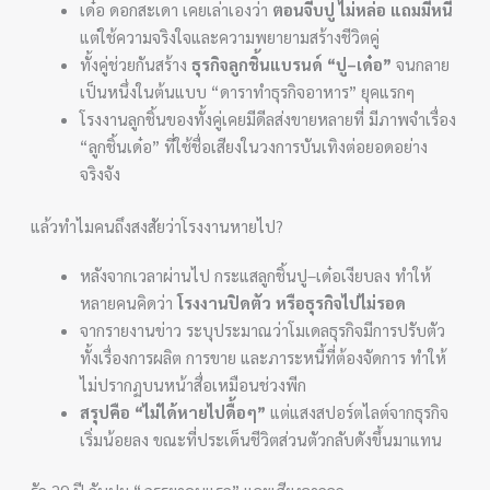
เด๋อ ดอกสะเดา เคยเล่าเองว่า
ตอนจีบปู ไม่หล่อ แถมมีหนี้
แต่ใช้ความจริงใจและความพยายามสร้างชีวิตคู่
ทั้งคู่ช่วยกันสร้าง
ธุรกิจลูกชิ้นแบรนด์ “ปู–เด๋อ”
จนกลาย
เป็นหนึ่งในต้นแบบ “ดาราทำธุรกิจอาหาร” ยุคแรกๆ
โรงงานลูกชิ้นของทั้งคู่เคยมีดีลส่งขายหลายที่ มีภาพจำเรื่อง
“ลูกชิ้นเด๋อ” ที่ใช้ชื่อเสียงในวงการบันเทิงต่อยอดอย่าง
จริงจัง
แล้วทำไมคนถึงสงสัยว่าโรงงานหายไป?
หลังจากเวลาผ่านไป กระแสลูกชิ้นปู–เด๋อเงียบลง ทำให้
หลายคนคิดว่า
โรงงานปิดตัว หรือธุรกิจไปไม่รอด
จากรายงานข่าว ระบุประมาณว่าโมเดลธุรกิจมีการปรับตัว
ทั้งเรื่องการผลิต การขาย และภาระหนี้ที่ต้องจัดการ ทำให้
ไม่ปรากฏบนหน้าสื่อเหมือนช่วงพีก
สรุปคือ “ไม่ได้หายไปดื้อๆ”
แต่แสงสปอร์ตไลต์จากธุรกิจ
เริ่มน้อยลง ขณะที่ประเด็นชีวิตส่วนตัวกลับดังขึ้นมาแทน