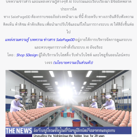
บทความข่าวสาร และแหล่งความรู้ต่างๆที่ AI รวบรวมและเรียบเรียงมา มีข้อผิดพลาด
ประการใด
ทาง SalePageDD ต้องกราบขออภัยล่วงหน้ามา ณ ที่นี้ ด้วยครับ ทางเรายินดีรับฟังความ
คิดเห็น คำติชม คำตักเตือน เพื่อนำมาปรับใช้และแก้ไขในการวางระบบ AI ให้ดียิ่งขึ้นต่อ
ไป
แหล่งรวมความรู้ บทความ ข่าวสาร SalePageDD
อยู่ภายใต้การบริหารจัดการดูแลระบบ
และควบคุมการวางคำสั่งรันระบบ AI อัจฉริยะ
โดย :
Shop SDesign
ผู้ให้บริการเว็บโฮสติ้ง รับทำเว็บไซต์ และโซลูชั่นออนไลน์ครบ
วงจร
(นโยบายความเป็นส่วนตัว)