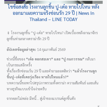
ไขข้อสงสัย โรงงานลูกชิ้น ปู-เด๋อ หายไปไหน หลัง
ออกมาเผยความจริงซ่อนรัก 29 ปี | News In
Thailand – LINE TODAY
🍢 โรงงานลูกชิ้น “ปู–เด๋อ” หายไปไหน? เปิดเบื้องหลังอาณาจักร
ลูกชิ้นท่ามกลางดราม่ารัก 29 ปี
อัปเดตข้อมูลล่าสุด:
14 กุมภาพันธ์ 2569
ช่วงนี้ชื่อของ
“เด๋อ ดอกสะเดา” และ “ปู กนกวรรณ”
กลับมา
เป็นกระแสอีกครั้ง
ทั้งเรื่องรักซ่อนเร้น 29 ปี และคำถามยอดฮิตว่า
“แล้วโรงงานลูก
ชิ้นปู–เด๋อที่เคยรุ่งเรือง หายไปไหนแล้ว?”
บทความนี้ขอพาไปสรุปภาพรวมทั้งดราม่า ความสัมพันธ์ และเส้น
ทางธุรกิจแบบเข้าใจง่ายครับ
จากตลกไม่หล่อ มีหนี้… สู่เจ้าของแบรนด์ลูกชิ้นดัง