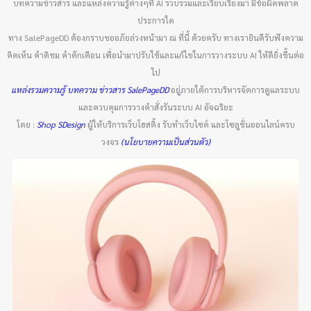
บทความข่าวสาร และแหล่งความรู้ต่างๆที่ AI รวบรวมและเรียบเรียงมา มีข้อผิดพลาด
ประการใด
ทาง SalePageDD ต้องกราบขออภัยล่วงหน้ามา ณ ที่นี้ ด้วยครับ ทางเรายินดีรับฟังความ
คิดเห็น คำติชม คำตักเตือน เพื่อนำมาปรับใช้และแก้ไขในการวางระบบ AI ให้ดียิ่งขึ้นต่อ
ไป
แหล่งรวมความรู้ บทความ ข่าวสาร SalePageDD
อยู่ภายใต้การบริหารจัดการดูแลระบบ
และควบคุมการวางคำสั่งรันระบบ AI อัจฉริยะ
โดย :
Shop SDesign
ผู้ให้บริการเว็บโฮสติ้ง รับทำเว็บไซต์ และโซลูชั่นออนไลน์ครบ
วงจร
(นโยบายความเป็นส่วนตัว)