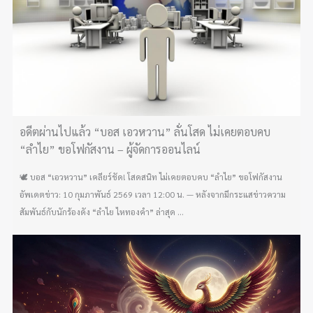
อดีตผ่านไปแล้ว “บอส เอวหวาน” ลั่นโสด ไม่เคยตอบคบ
“ลำไย” ขอโฟกัสงาน – ผู้จัดการออนไลน์
🕊️ บอส “เอวหวาน” เคลียร์ชัด! โสดสนิท ไม่เคยตอบคบ “ลำไย” ขอโฟกัสงาน
อัพเดตข่าว: 10 กุมภาพันธ์ 2569 เวลา 12:00 น. — หลังจากมีกระแสข่าวความ
สัมพันธ์กับนักร้องดัง “ลำไย ไหทองคำ” ล่าสุด ...