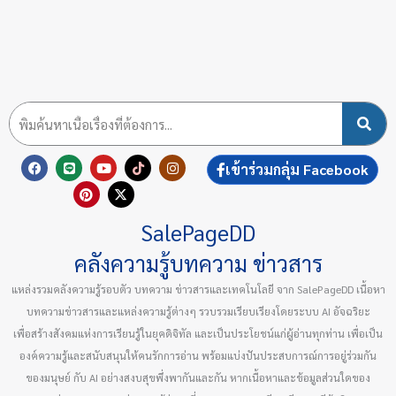
F
L
P
Y
X
T
I
เข้าร่วมกลุ่ม Facebook
a
i
i
o
-
i
n
c
n
n
u
t
k
s
e
e
t
t
w
t
t
b
e
u
i
o
a
SalePageDD
o
r
b
t
k
g
o
e
e
t
r
k
s
e
a
คลังความรู้บทความ ข่าวสาร
t
r
m
แหล่งรวมคลังความรู้รอบตัว บทความ ข่าวสารและเทคโนโลยี จาก SalePageDD เนื้อหา
บทความข่าวสารและแหล่งความรู้ต่างๆ รวบรวมเรียบเรียงโดยระบบ AI อัจฉริยะ
เพื่อสร้างสังคมแห่งการเรียนรู้ในยุคดิจิทัล และเป็นประโยชน์แก่ผู้อ่านทุกท่าน เพื่อเป็น
องค์ความรู้และสนับสนุนให้คนรักการอ่าน พร้อมแบ่งปันประสบการณ์การอยู่ร่วมกัน
ของมนุษย์ กับ AI อย่างสงบสุขพึ่งพากันและกัน หากเนื้อหาและข้อมูลส่วนใดของ