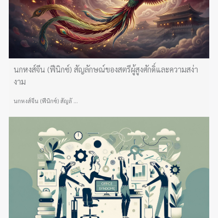
นกหงส์จีน (ฟีนิกซ์) สัญลักษณ์ของสตรีผู้สูงศักดิ์และความสง่า
งาม
นกหงส์จีน (ฟีนิกซ์) สัญลั ...