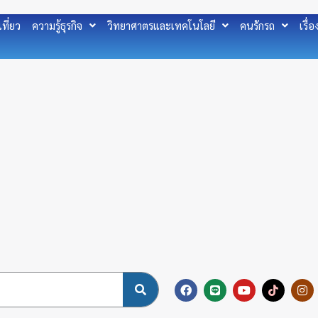
เที่ยว
ความรู้ธุรกิจ
วิทยาศาตรและเทคโนโลยี
คนรักรถ
เรื่
F
L
Y
T
I
a
i
o
i
n
c
n
u
k
s
e
e
t
t
t