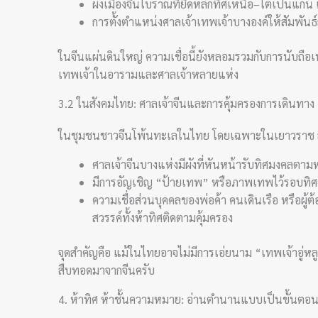
ผังเมืองจีนโบราณที่ยึดหลักทิศเหนือ–ใต้เป็นแกน แ
การตั้งตำแหน่งศาลเจ้าเทพเจ้าบางองค์ให้สัมพันธ
ในจีนแผ่นดินใหญ่ ความเชื่อนี้ยังหลอมรวมกับการนับถือเ
เทพเจ้าในอารามและศาลเจ้าหลายแห่ง
3.2 ในสังคมไทย: ศาลเจ้าจีนและการคุ้มครองการเดินทาง
ในชุมชนชาวจีนโพ้นทะเลในไทย โดยเฉพาะในเยาวราช สมุทรส
ศาลเจ้าจีนบางแห่งมีผังที่หันหน้ารับทิศมงคลตามหลั
มีการอัญเชิญ “ป้ายเทพ” หรือภาพเทพไว้รอบทิศข
ความเชื่อส่วนบุคคลของพ่อค้า คนเดินเรือ หรือผู
สวรรค์ทั้งห้าทิศติดตามคุ้มครอง
จุดสำคัญคือ แม้ในไทยอาจไม่มีการเอ่ยนาม “เทพเจ้าอู่หล
สืบทอดมาจากจีนครับ
4. ห้าทิศ ห้าชั้นความหมาย: อ่านตำนานแบบเป็นขั้นตอ