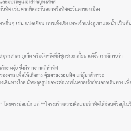
ละมีประตูเมืองสำคัญทั้งสี่ทิศ
์กับทิศ เช่น ศาลทิศตะวันออกหรือทิศตะวันตกของเมือง
ทพอื่นๆ เช่น แปดเซียน เทพเห้งเจีย เทพเจ้าแห่งภูเขาและน้ำ เป็นต้น
าคร ภูเก็ต หรือจังหวัดที่มีชุมชนฮกเกี้ยน แต้จิ๋ว เรามักพบว่า
กฮวงจุ้ย ซึ่งมีรากจากคติห้าทิศ
องศาล เพื่อให้เกิดการ
คุ้มครองรอบทิศ
แก่ผู้มาสักการะ
้ต้องเดินทางไกล มักจะจุดธูปขอพรต่อเทพในศาลเจ้าก่อนออกเดินทาง เพื่
ู” โดยตรงบ่อยนัก แต่ **โครงสร้างความคิดแบบห้าทิศได้ซ่อนตัวอยู่ใน
น