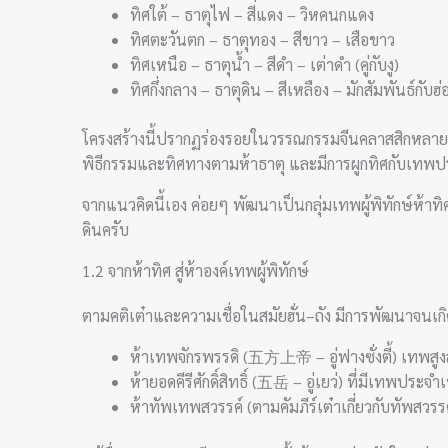
ทิศใต้ – ธาตุไฟ – สีแดง – วิหคนกแดง
ทิศตะวันตก – ธาตุทอง – สีขาว – เสือขาว
ทิศเหนือ – ธาตุน้ำ – สีดำ – เต่าดำ (คู่กับงู)
ทิศกึ่งกลาง – ธาตุดิน – สีเหลือง – มักสัมพันธ์กับฮ
โครงสร้างนี้ปรากฏร่องรอยในวรรณกรรมจีนคลาสสิกหลายเล่
พิธีกรรมและทิศทางตามห้าธาตุ และมีการผูกทิศกับเทพป
จากแนวคิดนี้เอง ค่อยๆ พัฒนาเป็นกลุ่มเทพผู้พิทักษ์ห้าทิ
ดินครับ
1.2 จากห้าทิศ สู่ห้าองค์เทพผู้พิทักษ์
ตามคติเต๋าและความเชื่อในสมัยฮั่น–ถัง มีการพัฒนาจนเก
ห้าเทพจักรพรรดิ (五方上帝 – อู่ฟางซั่งตี้) เทพสูง
ห้ายอดคีรีศักดิ์สิทธิ์ (五岳 – อู่เยว่) ที่มีเทพประจ
ห้าทัพเทพสวรรค์ (ตามคัมภีร์เต๋าเกี่ยวกับทัพสวรรค์แ