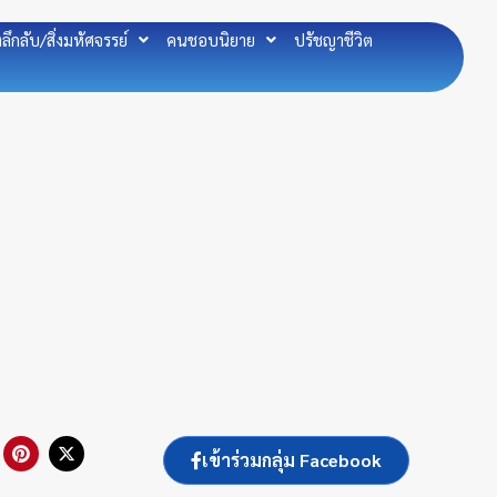
องลึกลับ/สิ่งมหัศจรรย์
คนชอบนิยาย
ปรัชญาชีวิต
P
X
เข้าร่วมกลุ่ม Facebook
i
-
n
t
t
w