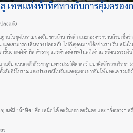
่หลู เทพแห่งห้าทิศทางกับการคุ้มครอง
ห้ปลอดภัย
่นฐานในยุคโบราณของจีน ชาวบ้าน พ่อค้า และกองคาราวานล้วนเชื่อว่าห
่เห็น และสามารถ
เดินทางปลอดภัย
ไปถึงจุดหมายได้อย่างราบรื่น หนึ่งใน
ัฒนาขึ้นจากคติห้าทิศ ห้าธาตุ และห้าองค์เทพในคติเต๋าและวัฒนธรรมจ
านจีน แบบลงลึกถึงรากฐานทางประวัติศาสตร์ แนวคิดจักรวาลวิทยา (cos
ทั้งคัมภีร์โบราณและประเพณีในจีนและชุมชนชาวจีนโพ้นทะเล รวมถึ
ก) แต่มี “
ห้าทิศ
” คือ เหนือ ใต้ ตะวันออก ตะวันตก และ “กึ่งกลาง” หรือ
ียว