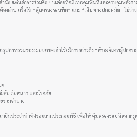
นัก แต่หลักการร่วมคือ **แต่ละทิศมีเทพคุมพื้นที่และควบคุมพลังธาตุ
องผ่าน เพื่อให้ “
คุ้มครองรอบทิศ
” และ “
เดินทางปลอดภัย
” ไม่ว่
กสรุปภาพรวมของระบบเทพเต๋าไว้) มีการกล่าวถึง “ห้าองค์เทพผู้ปกครอง
วผล
ภัยลับ ภัยหนาว และโรคภัย
ูนย์รวมอำนาจ
มายืนประจำห้าทิศรอบลานประกอบพิธี เพื่อให้
คุ้มครองรอบทิศจากภู