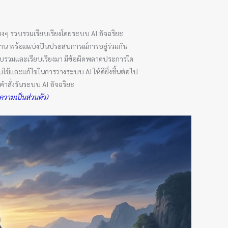
e
i
r
t
e
t
s
e
งๆ รวบรวมเรียบเรียงโดยระบบ AI อัจฉริยะ
t
r
รอ่าน พร้อมแบ่งปันประสบการณ์การอยู่ร่วมกัน
รวบรวมและเรียบเรียงมา มีข้อผิดพลาดประการใด
ใช้และแก้ไขในการวางระบบ AI ให้ดียิ่งขึ้นต่อไป
สั่งรันระบบ AI อัจฉริยะ
วามเป็นส่วนตัว)