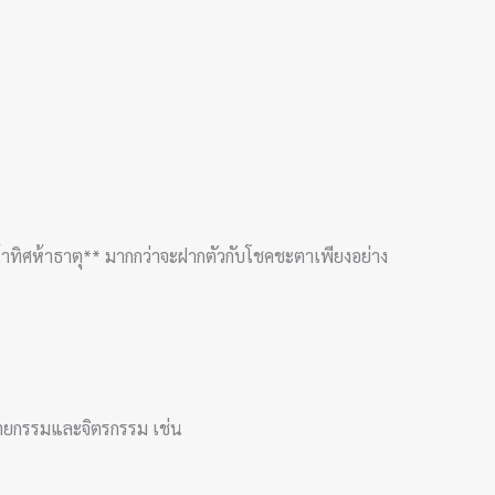
าลห้าทิศห้าธาตุ** มากกว่าจะฝากตัวกับโชคชะตาเพียงอย่าง
ัตยกรรมและจิตรกรรม เช่น