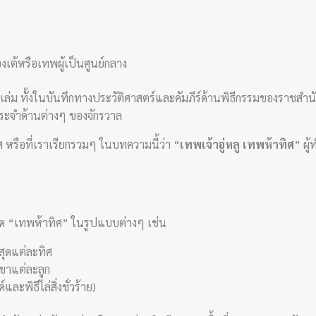
่องเต้หรือเทพผู้เป็นศูนย์กลาง
ม ทั้งในบันทึกทางประวัติศาสตร์และคัมภีร์ด้านพิธีกรรมของราชสำนัก 
ระจำด้านต่างๆ ของจักรวาล
ศ หรือที่เราเรียกรวมๆ ในบทความนี้ว่า “
เทพเจ้าอู่หลู เทพห้าทิศ
” ผู
ิด “เทพห้าทิศ” ในรูปแบบต่างๆ เช่น
สุดแต่ละทิศ
ำเขาแต่ละลูก
ละพิธีไล่สิ่งชั่วร้าย)