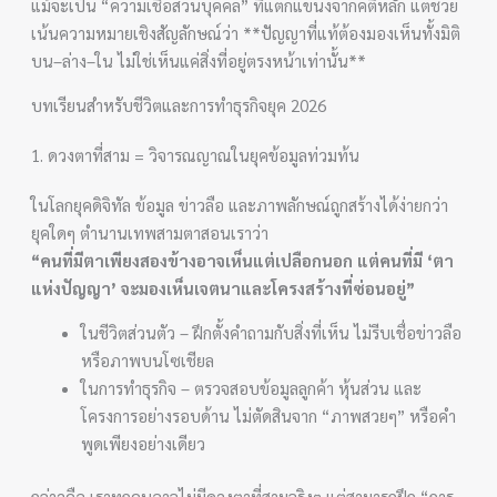
แม้จะเป็น “ความเชื่อส่วนบุคคล” ที่แตกแขนงจากคติหลัก แต่ช่วย
เน้นความหมายเชิงสัญลักษณ์ว่า **ปัญญาที่แท้ต้องมองเห็นทั้งมิติ
บน–ล่าง–ใน ไม่ใช่เห็นแค่สิ่งที่อยู่ตรงหน้าเท่านั้น**
บทเรียนสำหรับชีวิตและการทำธุรกิจยุค 2026
1. ดวงตาที่สาม = วิจารณญาณในยุคข้อมูลท่วมท้น
ในโลกยุคดิจิทัล ข้อมูล ข่าวลือ และภาพลักษณ์ถูกสร้างได้ง่ายกว่า
ยุคใดๆ ตำนานเทพสามตาสอนเราว่า
“คนที่มีตาเพียงสองข้างอาจเห็นแต่เปลือกนอก แต่คนที่มี ‘ตา
แห่งปัญญา’ จะมองเห็นเจตนาและโครงสร้างที่ซ่อนอยู่”
ในชีวิตส่วนตัว – ฝึกตั้งคำถามกับสิ่งที่เห็น ไม่รีบเชื่อข่าวลือ
หรือภาพบนโซเชียล
ในการทำธุรกิจ – ตรวจสอบข้อมูลลูกค้า หุ้นส่วน และ
โครงการอย่างรอบด้าน ไม่ตัดสินจาก “ภาพสวยๆ” หรือคำ
พูดเพียงอย่างเดียว
กล่าวคือ เราทุกคนอาจไม่มีดวงตาที่สามจริงๆ แต่สามารถฝึก “การ