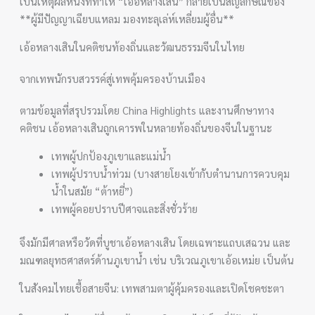
เป็นเหตุผลหนึ่งที่ทำให้ “เอ้อหลางเสิน” กลายเป็นสัญลักษณ์ของ
**ผู้มีปัญญาเฉียบแหลม มองทะลุเล่ห์เหลี่ยมผู้อื่น**
เอ้อหลางเสินในคติชนท้องถิ่นและวัฒนธรรมจีนในไทย
จากเทพนักรบสวรรค์สู่เทพคุ้มครองบ้านเมือง
ตามข้อมูลที่สรุปรวมโดย China Highlights และงานศึกษาทาง
คติชน เอ้อหลางเสินถูกเคารพในหลายท้องถิ่นของจีนในฐานะ
เทพผู้ปกป้องภูเขาและแม่น้ำ
เทพผู้ปราบน้ำท่วม (บางสายโยงเข้ากับตำนานการควบคุม
น้ำในสมัย “ต้าหยี่”)
เทพผู้คอยปราบปีศาจและสิ่งชั่วร้าย
จึงมักมีศาลหรือวัดที่บูชาเอ้อหลางเสิน โดยเฉพาะแถบเสฉวน และ
มณฑลยุทธศาสตร์ด้านภูเขาน้ำ เช่น บริเวณภูเขาเอ้อเหม่ย เป็นต้น
ในสังคมไทยเชื้อสายจีน: เทพสามตาผู้คุ้มครองและเปิดโชคชะตา