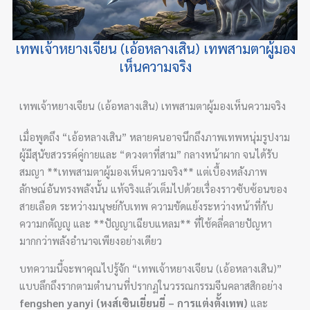
เทพเจ้าหยางเจียน (เอ้อหลางเสิน) เทพสามตาผู้มอง
เห็นความจริง
เทพเจ้าหยางเจียน (เอ้อหลางเสิน) เทพสามตาผู้มองเห็นความจริง
เมื่อพูดถึง “เอ้อหลางเสิน” หลายคนอาจนึกถึงภาพเทพหนุ่มรูปงาม
ผู้มีสุนัขสวรรค์คู่กายและ “ดวงตาที่สาม” กลางหน้าผาก จนได้รับ
สมญา **เทพสามตาผู้มองเห็นความจริง** แต่เบื้องหลังภาพ
ลักษณ์อันทรงพลังนั้น แท้จริงแล้วเต็มไปด้วยเรื่องราวซับซ้อนของ
สายเลือด ระหว่างมนุษย์กับเทพ ความขัดแย้งระหว่างหน้าที่กับ
ความกตัญญู และ **ปัญญาเฉียบแหลม** ที่ใช้คลี่คลายปัญหา
มากกว่าพลังอำนาจเพียงอย่างเดียว
บทความนี้จะพาคุณไปรู้จัก “เทพเจ้าหยางเจียน (เอ้อหลางเสิน)”
แบบลึกถึงรากตามตำนานที่ปรากฏในวรรณกรรมจีนคลาสสิกอย่าง
fengshen yanyi (หงส์เซินเยี่ยนยี่ – การแต่งตั้งเทพ)
และ