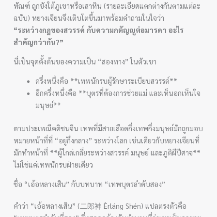
ทัณฑ์ ถูกขังใต้ภูเขาหรือเสาหิน (รายละเอียดแตกต่างกันตามแต่ละ
ฉบับ) หยางเจียนจึงเติบโตขึ้นมาพร้อมคำถามในใจว่า
“ระหว่างกฎของสวรรค์ กับความกตัญญูต่อมารดา อะไร
สำคัญกว่ากัน?”
นี่เป็นจุดตั้งต้นของความเป็น “สองทาง” ในตัวเขา
ครึ่งหนึ่งคือ **เทพนักรบผู้รักษาระเบียบสวรรค์**
อีกครึ่งหนึ่งคือ **บุตรที่ต้องการช่วยแม่ และเห็นอกเห็นใจ
มนุษย์**
ตามประเพณีคติชนจีน เทพที่มีสายเลือดกึ่งเทพกึ่งมนุษย์มักถูกมอบ
หมายหน้าที่ที่ “อยู่กึ่งกลาง” ระหว่างโลก เช่นเดียวกับหยางเจียนที่
มักทำหน้าที่ **ผู้ไกล่เกลี่ยระหว่างสวรรค์ มนุษย์ และภูติผีปีศาจ**
ไม่ใช่แค่เทพนักรบฝ่ายเดียว
ชื่อ “เอ้อหลางเสิน” กับบทบาท “เทพบุตรลำดับสอง”
คำว่า “เอ้อหลางเสิน” (二郎神 Èrláng Shén) แปลตรงตัวคือ