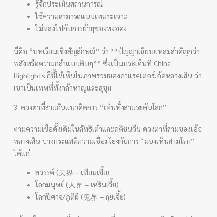
รู้จักประเมินสถานการณ์
ใช้ความสามารถแบบเหมาะเจาะ
ไม่หลงไปกับการยั่วยุของหงอคง
นี่คือ “บทเรียนเชิงสัญลักษณ์” ว่า **ปัญญาเฉียบแหลมสำคัญกว่า
พลังหรือความกล้าแบบดิบๆ** ซึ่งเป็นประเด็นที่ China
Highlights ก็ชี้ให้เห็นในภาพรวมของคาแรคเตอร์เอ้อหลางเสิน ว่า
เขาเป็นเทพที่ทั้งกล้าหาญและสุขุม
3. ดวงตาที่สามกับแนวคิดการ “เห็นทั้งสามระดับโลก”
ตามความเชื่อดั้งเดิมในลัทธิเต๋าและคติชนจีน ดวงตาที่สามของเอ้อ
หลางเสิน บางกระแสตีความเชื่อมโยงกับการ “มองเห็นสามโลก”
ได้แก่
สวรรค์ (天界 – เทียนเจี้ย)
โลกมนุษย์ (人界 – เหรินเจี้ย)
โลกปีศาจ/ภูติผี (鬼界 – กุ่ยเจี้ย)