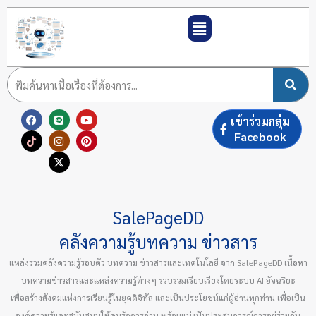
Skip
to
content
F
T
L
I
X
Y
P
เข้าร่วมกลุ่ม
a
i
i
n
-
o
i
c
k
n
s
t
u
n
Facebook
e
t
e
t
w
t
t
b
o
a
i
u
e
o
k
g
t
b
r
o
r
t
e
e
k
a
e
s
m
r
t
SalePageDD
คลังความรู้บทความ ข่าวสาร
แหล่งรวมคลังความรู้รอบตัว บทความ ข่าวสารและเทคโนโลยี จาก SalePageDD เนื้อหา
บทความข่าวสารและแหล่งความรู้ต่างๆ รวบรวมเรียบเรียงโดยระบบ AI อัจฉริยะ
เพื่อสร้างสังคมแห่งการเรียนรู้ในยุคดิจิทัล และเป็นประโยชน์แก่ผู้อ่านทุกท่าน เพื่อเป็น
องค์ความรู้และสนับสนุนให้คนรักการอ่าน พร้อมแบ่งปันประสบการณ์การอยู่ร่วมกัน