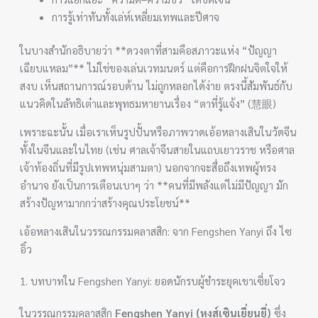
การรู้เท่าทันทั้งเล่ห์เหลี่ยมเทพและปีศาจ
ในบางสำนักอธิบายว่า **ดวงตาที่สามคือสภาวะแห่ง “ปัญญา
เฉียบแหลม”** ไม่ใช่ของเล่นเวทมนตร์ แต่คือการฝึกฝนจิตใจให้
สงบ เห็นสถานการณ์รอบด้าน ไม่ถูกหลอกได้ง่าย ตรงนี้สัมพันธ์กับ
แนวคิดในลัทธิเต๋าและพุทธมหายานเรื่อง “ตาที่รู้แจ้ง” (慧眼)
เพราะฉะนั้น เมื่อเราเห็นรูปปั้นหรือภาพวาดเอ้อหลางเสินในวัดจีน
ทั้งในจีนและในไทย (เช่น ศาลเจ้าจีนสายในแถบเยาวราช หรือศาล
เจ้าท้องถิ่นที่มีรูปเทพหนุ่มสามตา) นอกจากจะสื่อถึงเทพผู้ทรง
อำนาจ ยังเป็นการเตือนเบาๆ ว่า **คนที่มีพลังแต่ไม่มีปัญญา มัก
สร้างปัญหามากกว่าสร้างคุณประโยชน์**
เอ้อหลางเสินในวรรณกรรมคลาสสิก: จาก Fengshen Yanyi ถึง ไซ
อิ๋ว
1. บทบาทใน Fengshen Yanyi: ยอดนักรบผู้ชำระยุคเขาเซี่ยโจว
ในวรรณกรรมคลาสสิก
Fengshen Yanyi (หงส์เซินเยี่ยนยี่)
ซึ่ง