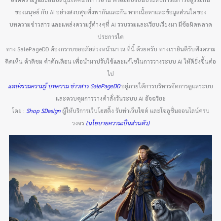
ของมนุษย์ กับ AI อย่างสงบสุขพึ่งพากันและกัน หากเนื้อหาและข้อมูลส่วนใดของ
บทความข่าวสาร และแหล่งความรู้ต่างๆที่ AI รวบรวมและเรียบเรียงมา มีข้อผิดพลาด
ประการใด
ทาง SalePageDD ต้องกราบขออภัยล่วงหน้ามา ณ ที่นี้ ด้วยครับ ทางเรายินดีรับฟังความ
คิดเห็น คำติชม คำตักเตือน เพื่อนำมาปรับใช้และแก้ไขในการวางระบบ AI ให้ดียิ่งขึ้นต่อ
ไป
แหล่งรวมความรู้ บทความ ข่าวสาร SalePageDD
อยู่ภายใต้การบริหารจัดการดูแลระบบ
และควบคุมการวางคำสั่งรันระบบ AI อัจฉริยะ
โดย :
Shop SDesign
ผู้ให้บริการเว็บโฮสติ้ง รับทำเว็บไซต์ และโซลูชั่นออนไลน์ครบ
วงจร
(นโยบายความเป็นส่วนตัว)