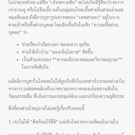
ในประเทศไทย แม้ชื่อ “เอ้อหลางเสิน” จะไม่เป็นที่รู้จักกว้างขวาง
เท่ากวนอู หรือไฉ่ซิงเอี้ย แต่ในกลุ่มคนไทยเชื้อสายจีนสายเต๋าและ
หมอซินแส ยังมีการบูชารูปเคารพของ “เทพสามตา” อยู่ในบาง
ศาลเจ้าหรือหิ้งส่วนบุคคล โดยมักเชื่อกันในเชิง “ความเชื่อส่วน
บุคคล” ว่า:
ช่วยปัดเป่าภัยลวงตา หลอกลวง ทุจริต
ช่วยให้เจ้าบ้าน “มองเห็นโอกาส” ชัดขึ้น
เป็นตัวแทนของ **ความเฉียบแหลมและวิจารณญาณ**
ในการตัดสินใจ
แม้คติการบูชาในไทยจะไม่ได้ถูกบันทึกในเอกสารโบราณอย่างเป็น
ทางการ แต่สอดคล้องกับภาพรวมบทบาทของเอ้อหลางเสินใน
วัฒนธรรมจีน ที่เน้นการมองทะลุเล่ห์กล และปกป้องความยุติธรรม
สิ่งที่คนส่วนใหญ่อาจไม่เคยรู้เกี่ยวกับตอนนี้
1. เขาไม่ได้ “ดีพร้อมไร้ที่ติ” แต่เติบโตจากความขัดแย้งภายใน