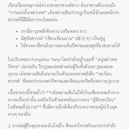
เรียบเรียงเหตุการณ์ช่วงปลายราชวงศ์ซาง–ต้นราชวงศ์โจวจนถึง
“การแต่งตั้งเหล่าเทพ” เอ้อหลางเสินปรากฏเป็นหนึ่งในยอดนักรบ
สวรรค์ที่มีฝีมือการรบโดดเด่น
เขามีอาวุธหลักคือทวน (หรือหอก) ยาว
มีสุนัขสวรรค์ “เซียวเทียนฉวน” (哮天犬) เป็นคู่หู
ใช้ดวงตาที่สามในการมองเห็นปีศาจและอสูรที่แปลงกายได้
ในบริบทของ Fengshen Yanyi โลกกำลังอยู่ในยุคที่ “มนุษย์ เทพ
ปีศาจ” ปะปนกัน วีรบุรุษแต่ละฝ่ายต่อสู้กันทั้งด้วยอาวุธและกล
อุบาย เอ้อหลางเสินจึงกลายเป็นตัวแทนของพลังฝั่ง “ระเบียบ
สวรรค์” ที่คอยปราบเหล่าปีศาจและเซียนนอกรีตที่ก่อความวุ่นวาย
เนื้อหาตรงนี้ช่วยย้ำว่า **เอ้อหลางเสินไม่ได้เป็นเพียงเทพเจ้าทาง
ความเชื่อเท่านั้น แต่ยังเป็นตัวละครต้นแบบของ “ผู้จัดระเบียบ”
ในสังคมที่วุ่นวาย** ซึ่งมีความใกล้เคียงกับบทบาทของผู้นำในยุค
ต่างๆ ของจีน
2. การต่อสู้กับซุนหงอคงในไซอิ๋ว: ศึกแห่งไหวพริบมากกว่ากำลัง