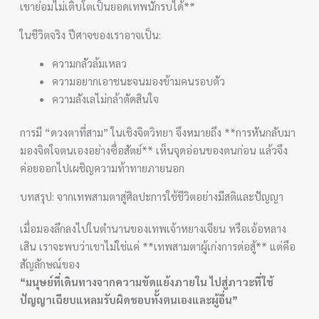
เขาย่อมไม่เติบโตเป็นยอดเทพนักรบได้**
ในชีวิตจริง ปีศาจของเราอาจเป็น:
ความกลัวล้มเหลว
ความอยากเอาชนะจนมองข้ามคนรอบตัว
ความลังเลไม่กล้าตัดสินใจ
การมี “ดวงตาที่สาม” ในเชิงจิตวิทยา จึงหมายถึง **การหันกลับมา
มองจิตใจตนเองอย่างซื่อสัตย์** เห็นจุดอ่อนของตนก่อน แล้วจึง
ค่อยออกไปเผชิญความท้าทายภายนอก
บทสรุป: จากเทพสามตาสู่ศิลปะการใช้ชีวิตอย่างมีสติและปัญญา
เมื่อมองลึกลงไปในตำนานของเทพเจ้าหยางเจียน หรือเอ้อหลาง
เสิน เราจะพบว่าเขาไม่ใช่แค่ **เทพสามตาผู้เก่งการต่อสู้** แต่คือ
สัญลักษณ์ของ
“มนุษย์ที่เดินทางจากความขัดแย้งภายใน ไปสู่ภาวะที่ใช้
ปัญญาเฉียบแหลมรับผิดชอบทั้งตนเองและผู้อื่น”