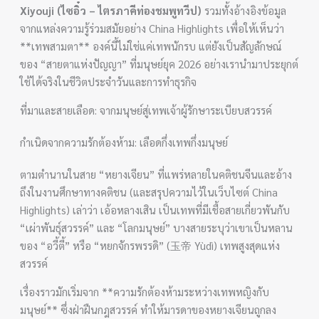
Xiyouji (ไซอิ๋ว – ไตรภาคีท่องชมพูทวีป)
รวมทั้งอ้างอิงข้อมูล
จากแหล่งความรู้ร่วมสมัยอย่าง China Highlights เพื่อให้เห็นว่า
**เทพสามตา** องค์นี้ไม่ใช่แค่เทพนักรบ แต่ยังเป็นสัญลักษณ์
ของ “สายตาแห่งปัญญา” ที่มนุษย์ยุค 2026 อย่างเรานำมาประยุกต์
ใช้ได้จริงในชีวิตประจำวันและการทำธุรกิจ
ที่มาและสายเลือด: จากมนุษย์สู่เทพเจ้าผู้รักษาระเบียบสวรรค์
กำเนิดจากความรักต้องห้าม: เลือดกึ่งเทพกึ่งมนุษย์
ตามตำนานในสาย “หยางเจียน” ที่แพร่หลายในคติชนจีนและอ้าง
ถึงในงานศึกษาทางคติชน (และสรุปความไว้ในเว็บไซต์ China
Highlights) เล่าว่า เอ้อหลางเสิน เป็นเทพที่มีเชื้อสายเกี่ยวพันกับ
“เผ่าพันธุ์สวรรค์” และ “โลกมนุษย์” บางสายระบุว่าเขาเป็นหลาน
ของ “อวี้ตี้” หรือ “หยกจักรพรรดิ” (玉帝 Yùdì) เทพสูงสุดแห่ง
สวรรค์
เรื่องราวมักเริ่มจาก **ความรักต้องห้ามระหว่างเทพหญิงกับ
มนุษย์** ซึ่งฝ่าฝืนกฎสวรรค์ ทำให้มารดาของหยางเจียนถูกลง