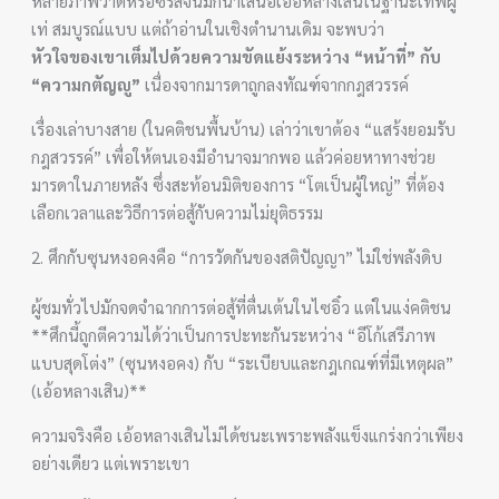
หลายภาพวาดหรือซีรีส์จีนมักนำเสนอเอ้อหลางเสินในฐานะเทพผู้
เท่ สมบูรณ์แบบ แต่ถ้าอ่านในเชิงตำนานเดิม จะพบว่า
หัวใจของเขาเต็มไปด้วยความขัดแย้งระหว่าง “หน้าที่” กับ
“ความกตัญญู”
เนื่องจากมารดาถูกลงทัณฑ์จากกฎสวรรค์
เรื่องเล่าบางสาย (ในคติชนพื้นบ้าน) เล่าว่าเขาต้อง “แสร้งยอมรับ
กฎสวรรค์” เพื่อให้ตนเองมีอำนาจมากพอ แล้วค่อยหาทางช่วย
มารดาในภายหลัง ซึ่งสะท้อนมิติของการ “โตเป็นผู้ใหญ่” ที่ต้อง
เลือกเวลาและวิธีการต่อสู้กับความไม่ยุติธรรม
2. ศึกกับซุนหงอคงคือ “การวัดกันของสติปัญญา” ไม่ใช่พลังดิบ
ผู้ชมทั่วไปมักจดจำฉากการต่อสู้ที่ตื่นเต้นในไซอิ๋ว แต่ในแง่คติชน
**ศึกนี้ถูกตีความได้ว่าเป็นการปะทะกันระหว่าง “อีโก้เสรีภาพ
แบบสุดโต่ง” (ซุนหงอคง) กับ “ระเบียบและกฎเกณฑ์ที่มีเหตุผล”
(เอ้อหลางเสิน)**
ความจริงคือ เอ้อหลางเสินไม่ได้ชนะเพราะพลังแข็งแกร่งกว่าเพียง
อย่างเดียว แต่เพราะเขา