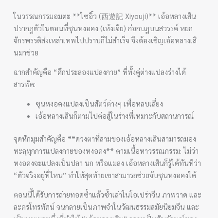
ในวรรณกรรมอมตะ **ไซอิ๋ว (西遊記 Xiyouji)** เอ้อหลางเสิน
ปรากฏตัวในตอนที่ซุนหงอคง (เห้งเจีย) ก่อกบฏบนสวรรค์ หยก
จักรพรรดิส่งเหล่าเทพไปปราบก็ไม่สำเร็จ จึงต้องเชิญเอ้อหลางเสิ
นมาช่วย
ฉากสำคัญคือ “ศึกประลองแปลงกาย” ที่ทั้งคู่ต่างแปลงร่างได้
สารพัด:
ซุนหงอคงแปลงเป็นสัตว์ต่างๆ เพื่อหลบเลี่ยง
เอ้อหลางเสินก็ตามไปต่อสู้ในร่างที่เหมาะกับสถานการณ์
จุดหักมุมสำคัญคือ **ดวงตาที่สามของเอ้อหลางเสินสามารถมอง
ทะลุทุกการแปลงกายของหงอคง** ตามเนื้อหาวรรณกรรม: ไม่ว่า
หงอคงจะแปลงเป็นปลา นก หรือแมลง เอ้อหลางเสินก็รู้ได้ทันทีว่า
“ตัวจริงอยู่ที่ไหน” ทำให้สุดท้ายเขาสามารถช่วยจับซุนหงอคงได้
ตอนนี้ได้รับการถ่ายทอดซ้ำแล้วซ้ำเล่าในโอเปร่าจีน ภาพวาด และ
ละครโทรทัศน์ จนกลายเป็นภาพจำในวัฒนธรรมสมัยนิยมจีน และ