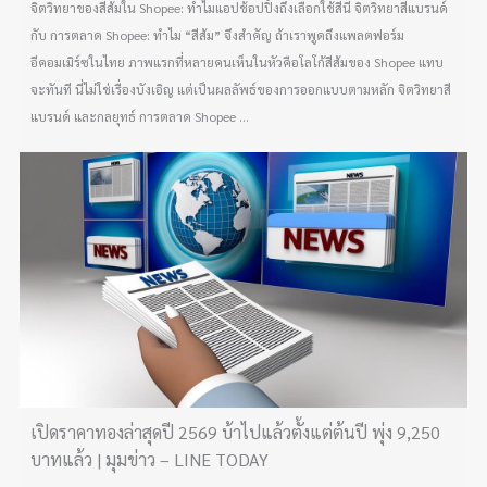
จิตวิทยาของสีส้มใน Shopee: ทำไมแอปช้อปปิ้งถึงเลือกใช้สีนี้ จิตวิทยาสีแบรนด์
กับ การตลาด Shopee: ทำไม “สีส้ม” จึงสำคัญ ถ้าเราพูดถึงแพลตฟอร์ม
อีคอมเมิร์ซในไทย ภาพแรกที่หลายคนเห็นในหัวคือโลโก้สีส้มของ Shopee แทบ
จะทันที นี่ไม่ใช่เรื่องบังเอิญ แต่เป็นผลลัพธ์ของการออกแบบตามหลัก จิตวิทยาสี
แบรนด์ และกลยุทธ์ การตลาด Shopee ...
เปิดราคาทองล่าสุดปี 2569 บ้าไปแล้วตั้งแต่ต้นปี พุ่ง 9,250
บาทแล้ว | มุมข่าว – LINE TODAY