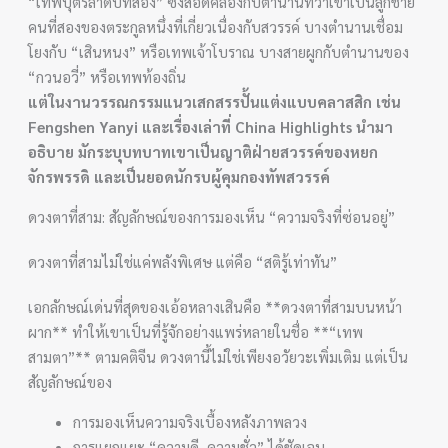
“เทพบุตรลำดับที่สอง” ซึ่งสอดคล้องกับตำนานที่ว่าเขาเป็นลูกชาย
คนที่สองของตระกูลหนึ่งที่เกี่ยวเนื่องกับสวรรค์ บางตำนานเชื่อม
โยงกับ “เสินหนง” หรือเทพเจ้าโบราณ บางสายผูกกับตำนานของ
“กวนอวี่” หรือเทพท้องถิ่น
แต่ในงานวรรณกรรมแนวเสกสรรปั้นแต่งแบบคลาสสิก เช่น
Fengshen Yanyi และเรื่องเล่าที่ China Highlights นำมา
อธิบาย มักระบุบทบาทเขาเป็นญาติฝ่ายสวรรค์ของหยก
จักรพรรดิ และเป็นยอดนักรบผู้คุมกองทัพสวรรค์
ดวงตาที่สาม: สัญลักษณ์ของการมองเห็น “ความจริงที่ซ่อนอยู่”
ดวงตาที่สามไม่ใช่แค่พลังพิเศษ แต่คือ “สติรู้เท่าทัน”
เอกลักษณ์เด่นที่สุดของเอ้อหลางเสินคือ **ดวงตาที่สามบนหน้า
ผาก** ทำให้เขาเป็นที่รู้จักอย่างแพร่หลายในชื่อ **“เทพ
สามตา”** ตามคติจีน ดวงตานี้ไม่ใช่เพียงอวัยวะเพิ่มเติม แต่เป็น
สัญลักษณ์ของ
การมองเห็นความจริงเบื้องหลังภาพลวง
การแยกแยะ “ความดี–ความชั่ว” ได้ชัดเจน