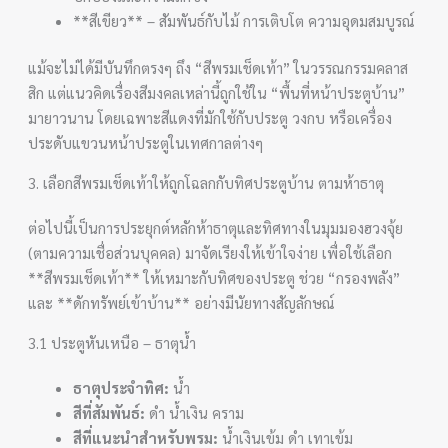
**สีเขียว** – สัมพันธ์กับไม้ การเติบโต ความอุดมสมบูรณ์
แม้จะไม่ได้มีบันทึกตรงๆ ถึง “สีพรมเช็ดเท้า” ในวรรณกรรมคลาส
สิก แต่แนวคิดเรื่องสีมงคลเหล่านี้ถูกใช้ใน “พื้นที่หน้าประตูบ้าน”
มายาวนาน โดยเฉพาะสีแดงที่มักใช้กับประตู วงกบ หรือเครื่อง
ประดับแขวนหน้าประตูในเทศกาลต่างๆ
3. เลือกสีพรมเช็ดเท้าให้ถูกโฉลกกับทิศประตูบ้าน ตามห้าธาตุ
ต่อไปนี้เป็นการประยุกต์หลักห้าธาตุและทิศทางในมุมมองฮวงจุ้ย
(ตามความเชื่อส่วนบุคคล) มาจัดเรียงให้เข้าใจง่าย เพื่อใช้เลือก
**สีพรมเช็ดเท้า** ให้เหมาะกับทิศของประตู ช่วย “กรองพลัง”
และ **ดักทรัพย์เข้าบ้าน** อย่างมีนัยทางสัญลักษณ์
3.1 ประตูหันเหนือ – ธาตุน้ำ
ธาตุประจำทิศ:
น้ำ
สีที่สัมพันธ์:
ดำ น้ำเงิน คราม
สีที่แนะนำสำหรับพรม:
น้ำเงินเข้ม ดำ เทาเข้ม