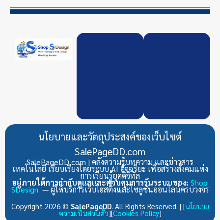
นโยบายและวัตถุประสงค์ของเว็บไซต์
SalePageDD.com
SalePageDD.com | คลังความรู้บทความ และข่าวสาร
เทคโนโลยี เรียบเรียงโดยระบบ AI อัจฉริยะ เพื่อสร้างสังคมแห่ง
การเรียนรู้ยุคดิจิทัล
อยู่ภายใต้การกำกับดูแลและควบคุมการรันระบบของ:
Shop
SDesign
— ผู้ให้บริการเว็บโฮสติ้งและโซลูชันออนไลน์ครบวงจร
Copyright 2026 ©
SalePageDD
. All Rights Reserved. | [
นโยบาย
ความเป็นส่วนตัว
][
Cookies Policy
]