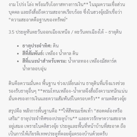
งาม โปร่ง โล่ง พร้อมรับโอกาสทางการเงิน** ในมุมความเชื่อส่วน
บุคคล และยังสื่อถึงความสะอาดเรียบร้อย ซึ่งในฮวงจุ้ยมักเชื่อว่า
“ความสะอาดคือฐานของทรัพย์”
3.5 ประตูหันตะวันออกเฉียงเหนือ / ตะวันตกเฉียงใต้ – ธาตุดิน
ธาตุประจำทิศ:
ดิน
สีที่สัมพันธ์:
เหลือง น้ำตาล ดิน
สีที่แนะนำสำหรับพรม:
น้ำตาลทอง เหลืองมัสตาร์ด
น้ำตาลอบอุ่น
ดินคือความมั่นคง พื้นฐาน ช่วงเปลี่ยนผ่าน ธาตุดินที่แข็งแรงช่วย
รองรับธาตุอื่นๆ **พรมโทนเหลือง–น้ำตาลจึงสื่อถึงความหนักแน่น
มั่นคงของการเงินและความสัมพันธ์ในครอบครัว** ตามคติฮวงจุ้ย
สรุปคือ หลักการพื้นฐานคือ **ให้สีพรมเช็ดเท้า “สอดคล้องหรือ
เสริม” ธาตุประจำทิศของประตูบ้าน** และควรรักษาความสะอาด
อยู่เสมอ เพราะในคติฮวงจุ้ย ประตูและพื้นที่หน้าบ้านที่สะอาด ถือ
เป็นการให้เกียรติเทพประตูที่คอยคุ้มครองบ้านด้วยครับ