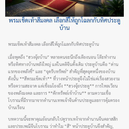
พรมเช็ดเท้าสีมงคล เลือกสีให้ถูกโฉลกกับทิศประตู
บ้าน
พรมเช็ดเท้าสีมงคล เลือกสีให้ถูกโฉลกกับทิศประตูบ้าน
เมื่อพูดถึง “ฮวงจุ้ยบ้าน” หลายคนจะนึกถึงเตียงนอน โต๊ะทำงาน
หรือทิศทางบ้านหลังใหญ่ แต่ในคติจีนดั้งเดิม ประตูบ้านคือ “ด่าน
แรกของพลังชี่” และ “จุดรับทรัพย์” สำคัญที่สุดจุดหนึ่งของบ้าน
ดังนั้น **สีพรมเช็ดเท้า** ที่วางหน้าประตูจึงไม่ใช่แค่เรื่องสวยงาม
หรือความสะอาด แต่เชื่อมโยงถึง **ฮวงจุ้ยประตู** การไหลเวียน
ของพลังมงคล และการ **ดักทรัพย์เข้าบ้าน** ตามความเชื่อ
โบราณที่มีรากมาจากตำนานเทพเจ้าจีนด้านประตูและการคุ้มครอง
บ้านเรือน
บทความนี้จะพาคุณย้อนกลับไปดูรากเหง้าจากตำนานจีนคลาสสิก
และประเพณีจีนโบราณ ว่าทำไม “สี” หน้าประตูบ้านจึงสำคัญ,