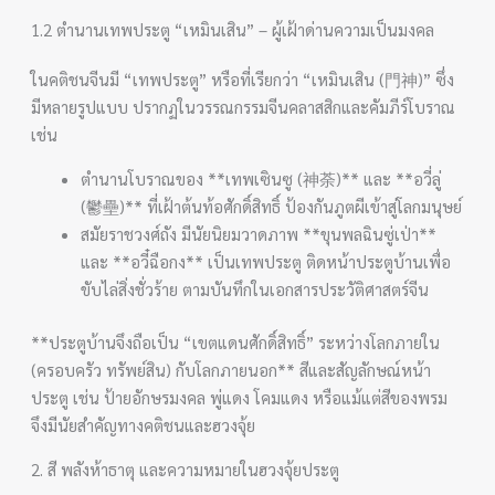
1.2 ตำนานเทพประตู “เหมินเสิน” – ผู้เฝ้าด่านความเป็นมงคล
ในคติชนจีนมี “เทพประตู” หรือที่เรียกว่า “เหมินเสิน (門神)” ซึ่ง
มีหลายรูปแบบ ปรากฏในวรรณกรรมจีนคลาสสิกและคัมภีร์โบราณ
เช่น
ตำนานโบราณของ **เทพเซินซู (神荼)** และ **อวี่ลู่
(鬱壘)** ที่เฝ้าต้นท้อศักดิ์สิทธิ์ ป้องกันภูตผีเข้าสู่โลกมนุษย์
สมัยราชวงศ์ถัง มีนัยนิยมวาดภาพ **ขุนพลฉินซู่เป่า**
และ **อวี๋ฉือกง** เป็นเทพประตู ติดหน้าประตูบ้านเพื่อ
ขับไล่สิ่งชั่วร้าย ตามบันทึกในเอกสารประวัติศาสตร์จีน
**ประตูบ้านจึงถือเป็น “เขตแดนศักดิ์สิทธิ์” ระหว่างโลกภายใน
(ครอบครัว ทรัพย์สิน) กับโลกภายนอก** สีและสัญลักษณ์หน้า
ประตู เช่น ป้ายอักษรมงคล พู่แดง โคมแดง หรือแม้แต่สีของพรม
จึงมีนัยสำคัญทางคติชนและฮวงจุ้ย
2. สี พลังห้าธาตุ และความหมายในฮวงจุ้ยประตู