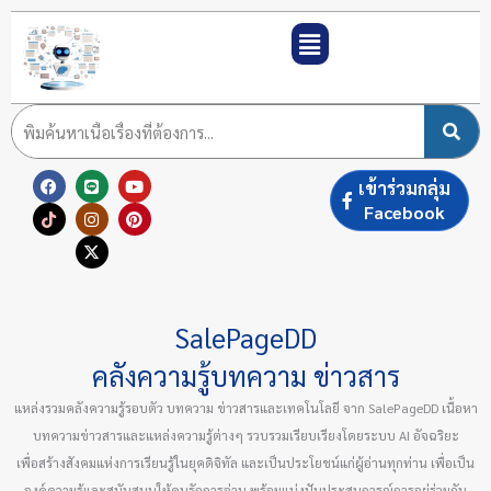
Skip
to
content
F
T
L
I
X
Y
P
เข้าร่วมกลุ่ม
a
i
i
n
-
o
i
c
k
n
s
t
u
n
Facebook
e
t
e
t
w
t
t
b
o
a
i
u
e
o
k
g
t
b
r
o
r
t
e
e
k
a
e
s
m
r
t
SalePageDD
คลังความรู้บทความ ข่าวสาร
แหล่งรวมคลังความรู้รอบตัว บทความ ข่าวสารและเทคโนโลยี จาก SalePageDD เนื้อหา
บทความข่าวสารและแหล่งความรู้ต่างๆ รวบรวมเรียบเรียงโดยระบบ AI อัจฉริยะ
เพื่อสร้างสังคมแห่งการเรียนรู้ในยุคดิจิทัล และเป็นประโยชน์แก่ผู้อ่านทุกท่าน เพื่อเป็น
องค์ความรู้และสนับสนุนให้คนรักการอ่าน พร้อมแบ่งปันประสบการณ์การอยู่ร่วมกัน