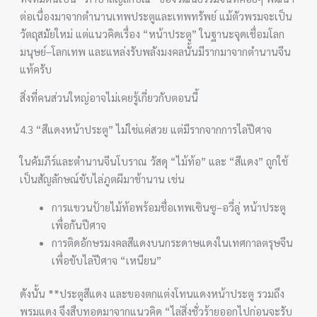
ต่อเนื่องมาจากตำนานเทพประตูและเทพทรัพย์ แม้ตัวพรมจะเป็น
วัตถุสมัยใหม่ แต่แนวคิดเรื่อง “หน้าประตู” ในฐานะจุดเชื่อมโลก
มนุษย์–โลกเทพ และแหล่งรับพลังมงคลนั้นมีรากมาจากตำนานจีน
แท้ครับ
สิ่งที่คนส่วนใหญ่อาจไม่เคยรู้เกี่ยวกับตอนนี้
4.3 “สีแดงหน้าประตู” ไม่ใช่แค่สวย แต่มีรากจากการไล่ปีศาจ
ในคัมภีร์และตำนานจีนโบราณ วัสดุ “ไม้ท้อ” และ “สีแดง” ถูกใช้
เป็นสัญลักษณ์ขับไล่ภูตผีมาช้านาน เช่น
การแขวนป้ายไม้ท้อพร้อมชื่อเทพเซินซู–อวี่ลู่ หน้าประตู
เพื่อกันปีศาจ
การติดอักษรมงคลสีแดงบนกระดาษแดงในเทศกาลตรุษจีน
เพื่อขับไล่ปีศาจ “เหนียน”
ดังนั้น **ประตูสีแดง และของตกแต่งโทนแดงหน้าประตู รวมถึง
พรมแดง จึงสืบทอดมาจากแนวคิด “ไล่สิ่งชั่วร้ายออกไปก่อนจะรับ