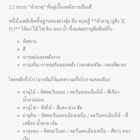
2.1 ระบบ “ห้าธาตุ” ที่อยู่เบื้องหลังการเลือกสี
หนึ่งในหลักคิดพื้นฐานของฮวงจุ้ย คือ ทฤษฎี **ห้าธาตุ (อู่สิง 五
行)** ได้แก่ ไม้ ไฟ ดิน ทอง น้ำ ซึ่งแต่ละธาตุสัมพันธ์กับ
ทิศทาง
สี
อารมณ์และพลังงาน
การเสริม–การข่มกันของพลัง (วงจรส่งเสริม–วงจรพิฆาต)
โดยหลักทั่วไป (จากคัมภีร์และความเชื่อโบราณของจีน):
ธาตุไม้ – ทิศตะวันออก / ตะวันออกเฉียงใต้ – สีเขียว
น้ำตาลอ่อน
ธาตุไฟ – ทิศใต้ – สีแดง ม่วง ส้ม
ธาตุดิน – ทิศตะวันออกเฉียงเหนือ / ตะวันตกเฉียงใต้ – สี
เหลือง น้ำตาล เข้ม
ธาตุทอง – ทิศตะวันตก / ตะวันตกเฉียงเหนือ – สีขาว ทอง
เงิน