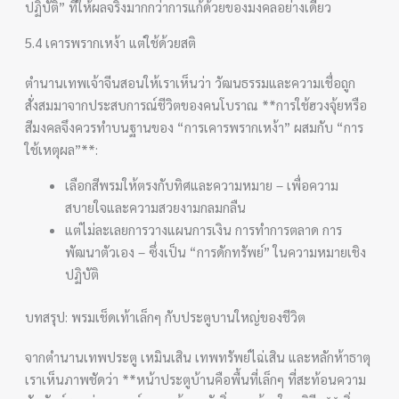
ปฏิบัติ” ที่ให้ผลจริงมากกว่าการแก้ด้วยของมงคลอย่างเดียว
5.4 เคารพรากเหง้า แต่ใช้ด้วยสติ
ตำนานเทพเจ้าจีนสอนให้เราเห็นว่า วัฒนธรรมและความเชื่อถูก
สั่งสมมาจากประสบการณ์ชีวิตของคนโบราณ **การใช้ฮวงจุ้ยหรือ
สีมงคลจึงควรทำบนฐานของ “การเคารพรากเหง้า” ผสมกับ “การ
ใช้เหตุผล”**:
เลือกสีพรมให้ตรงกับทิศและความหมาย – เพื่อความ
สบายใจและความสวยงามกลมกลืน
แต่ไม่ละเลยการวางแผนการเงิน การทำการตลาด การ
พัฒนาตัวเอง – ซึ่งเป็น “การดักทรัพย์” ในความหมายเชิง
ปฏิบัติ
บทสรุป: พรมเช็ดเท้าเล็กๆ กับประตูบานใหญ่ของชีวิต
จากตำนานเทพประตู เหมินเสิน เทพทรัพย์ไฉ่เสิน และหลักห้าธาตุ
เราเห็นภาพชัดว่า **หน้าประตูบ้านคือพื้นที่เล็กๆ ที่สะท้อนความ