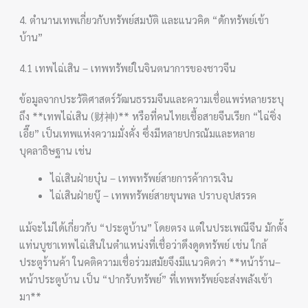
4. ตำนานเทพเกี่ยวกับทรัพย์สมบัติ และแนวคิด “ดักทรัพย์เข้า
บ้าน”
4.1 เทพไฉ่เสิน – เทพทรัพย์ในจินตนาการของชาวจีน
ข้อมูลจากประวัติศาสตร์วัฒนธรรมจีนและความเชื่อแพร่หลายระบุ
ถึง **เทพไฉ่เสิน (财神)** หรือที่คนไทยเชื้อสายจีนเรียก “ไฉ่ซิ่ง
เอี๊ย” เป็นเทพแห่งความมั่งคั่ง ซึ่งมีหลายปกรณัมและหลาย
บุคลาธิษฐาน เช่น
ไฉ่เสินฝ่ายบุ๋น – เทพทรัพย์สายการค้าการเงิน
ไฉ่เสินฝ่ายบู๊ – เทพทรัพย์สายขุนพล ปราบอุปสรรค
แม้จะไม่ได้เกี่ยวกับ “ประตูบ้าน” โดยตรง แต่ในประเพณีจีน มักตั้ง
แท่นบูชาเทพไฉ่เสินในตำแหน่งที่เชื่อว่าดึงดูดทรัพย์ เช่น ใกล้
ประตูร้านค้า ในคติความเชื่อร่วมสมัยจึงมีแนวคิดว่า **หน้าร้าน–
หน้าประตูบ้าน เป็น “ปากรับทรัพย์” ที่เทพทรัพย์จะส่งพลังเข้า
มา**