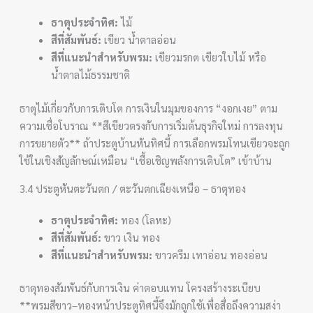
ธาตุประจำทิศ:
ไม้
สีที่สัมพันธ์:
เขียว น้ำตาลอ่อน
สีที่แนะนำสำหรับพรม:
เขียวมรกต เขียวใบไม้ หรือ
น้ำตาลไม้ธรรมชาติ
ธาตุไม้เกี่ยวกับการเติบโต การเงินในมุมของการ “งอกเงย” ตาม
ความเชื่อโบราณ **สีเขียวตรงกับการเริ่มต้นธุรกิจใหม่ การลงทุน
การขยายตัว** ถ้าประตูบ้านหันทิศนี้ การเลือกพรมโทนเขียวจะถูก
ใช้ในเชิงสัญลักษณ์เหมือน “เชื้อเชิญพลังการเติบโต” เข้าบ้าน
3.4 ประตูหันตะวันตก / ตะวันตกเฉียงเหนือ – ธาตุทอง
ธาตุประจำทิศ:
ทอง (โลหะ)
สีที่สัมพันธ์:
ขาว เงิน ทอง
สีที่แนะนำสำหรับพรม:
ขาวครีม เทาอ่อน ทองอ่อน
ธาตุทองสัมพันธ์กับการเงิน ค่าตอบแทน โครงสร้างระเบียบ
**พรมสีขาว–ทองหน้าประตูทิศนี้จึงมักถูกใช้เพื่อสื่อถึงความสง่า