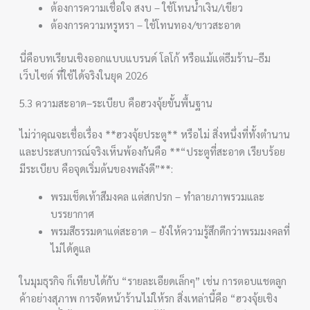
ต้องการความเชื่อใจ สงบ – ใช้โทนน้ำเงิน/เขียว
ต้องการความหรูหรา – ใช้โทนทอง/ขาวสะอาด
นี่คือบทเรียนเชิงออกแบบแบรนด์ โลโก้ หรือแม้แต่ธีมร้าน–ธีม
เว็บไซต์ ที่ใช้ได้จริงในยุค 2026
5.3 ความสะอาด–ระเบียบ คือฮวงจุ้ยขั้นพื้นฐาน
ไม่ว่าคุณจะเชื่อเรื่อง **ฮวงจุ้ยประตู** หรือไม่ สิ่งหนึ่งที่ทั้งตำนาน
และประสบการณ์จริงเห็นพ้องกันคือ **“ประตูที่สะอาด เรียบร้อย
มีระเบียบ คือจุดเริ่มต้นของพลังดี”**:
พรมเช็ดเท้าสีมงคล แต่สกปรก – ทำลายภาพรวมและ
บรรยากาศ
พรมสีธรรมดาแต่สะอาด – ยังให้ความรู้สึกดีกว่าพรมมงคลที่
ไม่ได้ดูแล
ในมุมธุรกิจ ก็เทียบได้กับ “รายละเอียดเล็กๆ” เช่น การตอบแชตลูก
ค้าอย่างสุภาพ การจัดหน้าร้านไม่ให้รก สิ่งเหล่านี้คือ “ฮวงจุ้ยเชิง