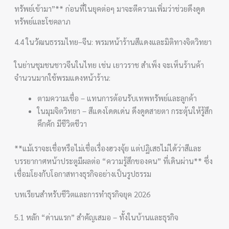
ทรัพย์เข้ามา”** ก่อนที่ในยุคต่อๆ มาจะตีความเพิ่มว่าช่วยดึงดูด
ทรัพย์และโชคลาภ
4.4 ในวัฒนธรรมไทย–จีน: พรมหน้าร้านสีแดงและมิติทางจิตวิทยา
ในย่านชุมชนชาวจีนในไทย เช่น เยาวราช สำเพ็ง จะเห็นร้านค้า
จำนวนมากใช้พรมแดงหน้าร้าน:
ตามความเชื่อ – แทนการต้อนรับเทพทรัพย์และลูกค้า
ในมุมจิตวิทยา – สีแดงโดดเด่น ดึงดูดสายตา กระตุ้นให้รู้สึก
คึกคัก มีชีวิตชีวา
**แม้เราจะเชื่อหรือไม่เชื่อเรื่องฮวงจุ้ย แต่ปฏิเสธไม่ได้ว่าสีและ
บรรยากาศหน้าประตูมีผลต่อ “ความรู้สึกของคน” ที่เดินผ่าน** ซึ่ง
เชื่อมโยงกับโอกาสทางธุรกิจอย่างเป็นรูปธรรม
บทเรียนสำหรับชีวิตและการทำธุรกิจยุค 2026
5.1 หลัก “ด่านแรก” สำคัญเสมอ – ทั้งในบ้านและธุรกิจ