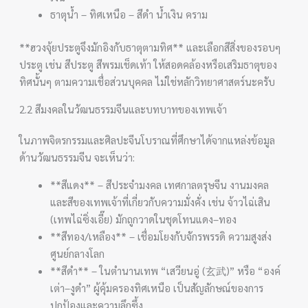
ธาตุน้ำ – ทิศเหนือ – สีดำ น้ำเงิน คราม
**ฮวงจุ้ยประตูจึงมักอิงกับธาตุตามทิศ** และเลือกสีสิ่งของรอบๆ
ประตู เช่น สีประตู สีพรมเช็ดเท้า ให้สอดคล้องหรือเสริมธาตุของ
ทิศนั้นๆ ตามความเชื่อส่วนบุคคล ไม่ใช่หลักวิทยาศาสตร์นะครับ
2.2 สีมงคลในวัฒนธรรมจีนและบทบาทของเทพเจ้า
ในภาพจิตรกรรมและศิลปะจีนโบราณที่ศึกษาได้จากแหล่งข้อมูล
ด้านวัฒนธรรมจีน จะเห็นว่า:
**สีแดง** – สีประจำมงคล เทศกาลตรุษจีน งานมงคล
และสีของเทพเจ้าที่เกี่ยวกับความมั่งคั่ง เช่น จ้าวไฉ่เสิน
(เทพไฉ่ซิ่งเอี๊ย) มักถูกวาดในชุดโทนแดง–ทอง
**สีทอง/เหลือง** – เชื่อมโยงกับจักรพรรดิ ความสูงส่ง
ศูนย์กลางโลก
**สีดำ** – ในตำนานเทพ “เสวียนอู่ (玄武)” หรือ “องค์
เต่า–งูดำ” ผู้คุ้มครองทิศเหนือ เป็นสัญลักษณ์ของการ
ปกป้องและความลึกซึ้ง