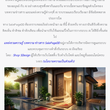
ของมนุษย์ กับ AI อย่างสงบสุขพึ่งพากันและกัน หากเนื้อหาและข้อมูลส่วนใดของ
บทความข่าวสาร และแหล่งความรู้ต่างๆที่ AI รวบรวมและเรียบเรียงมา มีข้อผิดพลาด
ประการใด
ทาง SalePageDD ต้องกราบขออภัยล่วงหน้ามา ณ ที่นี้ ด้วยครับ ทางเรายินดีรับฟังความ
คิดเห็น คำติชม คำตักเตือน เพื่อนำมาปรับใช้และแก้ไขในการวางระบบ AI ให้ดียิ่งขึ้นต่อ
ไป
แหล่งรวมความรู้ บทความ ข่าวสาร SalePageDD
อยู่ภายใต้การบริหารจัดการดูแลระบบ
และควบคุมการวางคำสั่งรันระบบ AI อัจฉริยะ
โดย :
Shop SDesign
ผู้ให้บริการเว็บโฮสติ้ง รับทำเว็บไซต์ และโซลูชั่นออนไลน์ครบ
วงจร
(นโยบายความเป็นส่วนตัว)