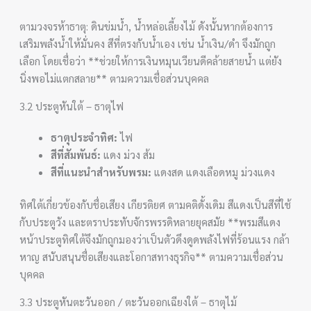
ตามวงจรห้าธาตุ: ดินข่มน้ำ, น้ำหล่อเลี้ยงไม้ ดังนั้นหากต้องการ
เสริมพลังน้ำให้มั่นคง สีที่ตรงกับน้ำเอง เช่น น้ำเงิน/ดำ จึงมักถูก
เลือก โดยเชื่อว่า **ช่วยให้การเงินหมุนเวียนดีคล้ายสายน้ำ แต่ยัง
นิ่งพอไม่แตกสลาย** ตามความเชื่อส่วนบุคคล
3.2 ประตูหันใต้ – ธาตุไฟ
ธาตุประจำทิศ:
ไฟ
สีที่สัมพันธ์:
แดง ม่วง ส้ม
สีที่แนะนำสำหรับพรม:
แดงสด แดงเลือดหมู ม่วงแดง
ทิศใต้เกี่ยวข้องกับชื่อเสียง เกียรติยศ ตามคติดั้งเดิม สีแดงเป็นสีที่ใช้
กับประตูวัง และตราประทับจักรพรรดิหลายยุคสมัย **พรมสีแดง
หน้าประตูทิศใต้จึงมักถูกมองว่าเป็นตัวดึงดูดพลังไฟที่ร้อนแรง กล้า
หาญ สนับสนุนชื่อเสียงและโอกาสทางธุรกิจ** ตามความเชื่อส่วน
บุคคล
3.3 ประตูหันตะวันออก / ตะวันออกเฉียงใต้ – ธาตุไม้