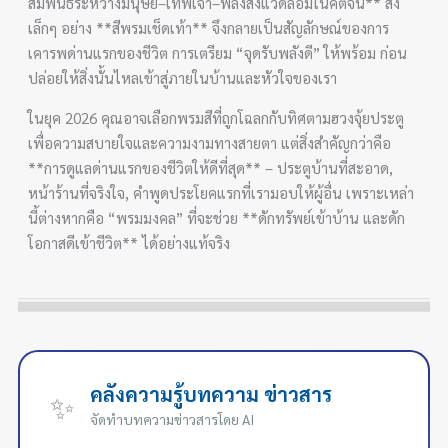
สัมพันธ์ระหว่างมนุษย์–เทพเจ้า–พลังสิ่งแวดล้อมในคติจีน** สิ่ง
เล็กๆ อย่าง **สีพรมเช็ดเท้า** จึงกลายเป็นสัญลักษณ์ของการ
เคารพด่านแรกของชีวิต การเตรียม “จุดรับพลังดี” ให้พร้อม ก่อน
ปล่อยให้สิ่งนั้นไหลเข้าสู่ภายในบ้านและหัวใจของเรา
ในยุค 2026 คุณอาจเลือกพรมสีที่ถูกโฉลกกับทิศตามฮวงจุ้ยประตู
เพื่อความสบายใจและความงามทางสายตา แต่สิ่งสำคัญกว่าคือ
**การดูแลด่านแรกของชีวิตให้ดีที่สุด** – ประตูบ้านที่สะอาด,
หน้าร้านที่จริงใจ, คำพูดประโยคแรกที่เรามอบให้ผู้อื่น เพราะเหล่า
นี้ต่างหากคือ “พรมมงคล” ที่จะช่วย **ดักทรัพย์เข้าบ้าน และดัก
โอกาสดีเข้าชีวิต** ได้อย่างแท้จริง
คลังความรู้บทความ ข่าวสาร
✨
จัดทำบทความข่าวสารโดย AI