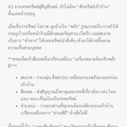
4.2 จากเทพทรัพย์สู่สัญลักษณ์: ทำไมต้อง “ดักทรัพย์เข้าบ้าน”
ตั้งแต่หน้าประตู
เมื่อเชื่อว่าทรัพย์–โอกาส–ลูกค้าเป็น “พลัง” รูปแบบหนึ่ง การทำให้
ประตูบ้านหรือหน้าร้านมีลักษณะเชิญชวน เปิดรับ และสะอาด
เป็นการ “ทำทาง” ให้เทพทรัพย์นำสิ่งดีๆ เข้ามาได้ง่ายขึ้นตาม
ความเชื่อส่วนบุคคล
**พรมเช็ดเท้าสีมงคลจึงเปรียบเสมือน “เครื่องหมายต้อนรับพลัง
ดี”**:
สะอาด – กรองฝุ่น สิ่งสกปรก เหมือนกรองพลังลบออกก่อน
เข้าบ้าน
สีมงคล – ส่งสัญญาณถึงธาตุและเทพที่เกี่ยวข้อง เช่น โทน
แดง–ทอง เชื่อมโยงกับเทพทรัพย์
ตำแหน่ง – วางตรงด่านที่ทุกคนต้องเหยียบก่อนเข้าบ้าน
เปรียบเหมือนการ “ผ่านพิธี” ล้างสิ่งไม่ดี
ทั้งหมดนี้เป็น “ภาษาสัญลักษณ์” ของวัฒนธรรมจีนที่ค่อยๆ พัฒนา