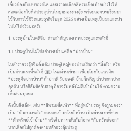
เกี่ยวข้องกับเทพองค์ใด และเราจะเลือกสีพรมเช็ดเท้าอย่างไรให้
สอดคล้องกับทิศประตูบ้านในมุมมองฮวงจุ้ย พร้อมถอดบทเรียนมา
ใช้กับการใช้ชีวิตและธุรกิจในยุค 2026 อย่างเป็นเหตุเป็นผลและนำ
ไปใช้ได้จริงนะครับ
1. ประตูบ้านในคติจีน: ด่านสำคัญของเทพประตูและพลังชี่
1.1 ประตูบ้านไม่ใช่แค่ทางเข้า แต่คือ “ปากบ้าน”
ในตำราฮวงจุ้ยจีนดั้งเดิม ประตูใหญ่ของบ้านเรียกว่า “มิ่งถัง” หรือ
เป็นด่านแรกที่พลังชี่ (氣) ไหลผ่านเข้ามา เชื่อมโยงกับแนวคิด
“ประตูคือปากบ้าน” ถ้าปากดี รับของดี บ้านก็เจริญ ถ้าปากสกปรก
อุดตัน หรือสีสันขัดกับธาตุ ก็อาจรับพลังไม่ดีเข้าบ้านได้ ตามความ
เชื่อส่วนบุคคล
ดังนั้นสิ่งเล็กๆ เช่น **สีพรมเช็ดเท้า** ที่อยู่หน้าประตู จึงถูกมองว่า
เป็น “ตัวกรองพลัง” ก่อนจะเข้ามาในตัวบ้าน เป็นด่านแรกที่ช่วย
**ดักทรัพย์เข้าบ้าน** หรือในทางกลับกันก็อาจ “กันทรัพย์ออก”
หากเลือกไม่ถูกต้องตามหลักฮวงจุ้ยประตู