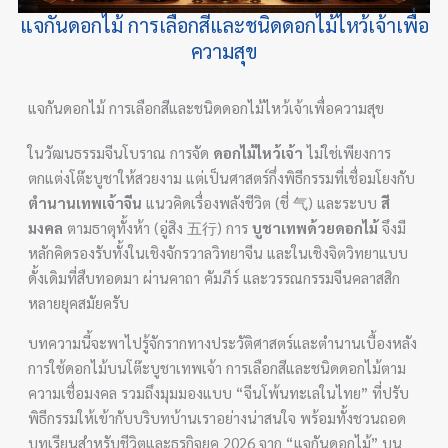
แจกันดอกไม้ การเลือกสีและชนิดดอกไม้ไหว้เจ้าเพื่อ
ความสุข
แจกันดอกไม้ การเลือกสีและชนิดดอกไม้ไหว้เจ้าเพื่อความสุข
ในวัฒนธรรมจีนโบราณ การจัด
ดอกไม้ไหว้เจ้า
ไม่ใช่เพียงการ
ตกแต่งโต๊ะบูชาให้สวยงาม แต่เป็นศาสตร์กึ่งพิธีกรรมที่เชื่อมโยงกับ
ตำนานเทพเจ้าจีน
แนวคิดเรื่องพลังชีวิต (ชี่ 气) และระบบ
สี
มงคล
ตามธาตุทั้งห้า (อู่สิง 五行) การ
บูชาเทพด้วยดอกไม้
จึงมี
หลักคิดรองรับทั้งในเชิงจักรวาลวิทยาจีน และในเชิงจิตวิทยาแบบ
ดั้งเดิมที่สืบทอดมา ผ่านคาถา คัมภีร์ และวรรณกรรมจีนคลาสสิก
หลายยุคสมัยครับ
บทความนี้จะพาไปรู้จักรากทางประวัติศาสตร์และตำนานเบื้องหลัง
การใช้ดอกไม้บนโต๊ะบูชาเทพเจ้า การเลือกสีและชนิดดอกไม้ตาม
ความเชื่อมงคล รวมถึงมุมมองแบบ “จีนโพ้นทะเลในไทย” ที่ปรับ
พิธีกรรมให้เข้ากับบริบทบ้านเราอย่างน่าสนใจ พร้อมทั้งชวนถอด
บทเรียนสำหรับชีวิตและธุรกิจยุค 2026 จาก “แจกันดอกไม้” บน