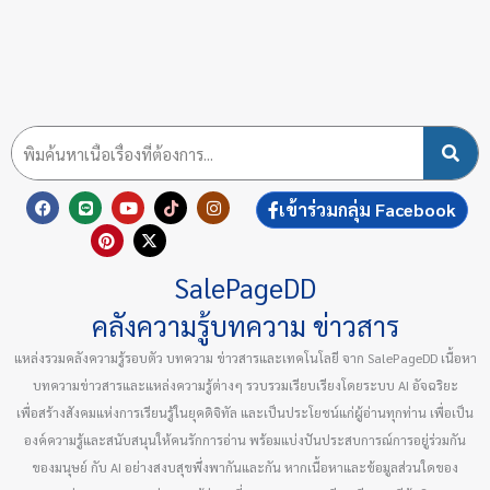
F
L
P
Y
X
T
I
เข้าร่วมกลุ่ม Facebook
a
i
i
o
-
i
n
c
n
n
u
t
k
s
e
e
t
t
w
t
t
b
e
u
i
o
a
SalePageDD
o
r
b
t
k
g
o
e
e
t
r
k
s
e
a
คลังความรู้บทความ ข่าวสาร
t
r
m
แหล่งรวมคลังความรู้รอบตัว บทความ ข่าวสารและเทคโนโลยี จาก SalePageDD เนื้อหา
บทความข่าวสารและแหล่งความรู้ต่างๆ รวบรวมเรียบเรียงโดยระบบ AI อัจฉริยะ
เพื่อสร้างสังคมแห่งการเรียนรู้ในยุคดิจิทัล และเป็นประโยชน์แก่ผู้อ่านทุกท่าน เพื่อเป็น
องค์ความรู้และสนับสนุนให้คนรักการอ่าน พร้อมแบ่งปันประสบการณ์การอยู่ร่วมกัน
ของมนุษย์ กับ AI อย่างสงบสุขพึ่งพากันและกัน หากเนื้อหาและข้อมูลส่วนใดของ