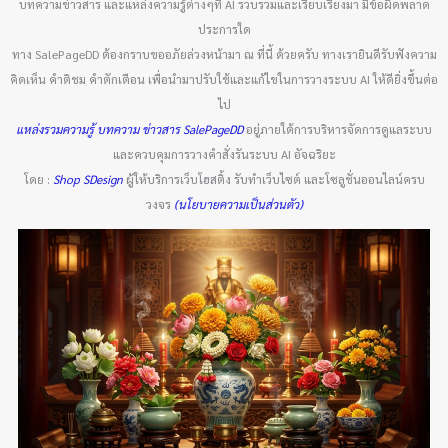
บทความข่าวสาร และแหล่งความรู้ต่างๆที่ AI รวบรวมและเรียบเรียงมา มีข้อผิดพลาด
ประการใด
ทาง SalePageDD ต้องกราบขออภัยล่วงหน้ามา ณ ที่นี้ ด้วยครับ ทางเรายินดีรับฟังความ
คิดเห็น คำติชม คำตักเตือน เพื่อนำมาปรับใช้และแก้ไขในการวางระบบ AI ให้ดียิ่งขึ้นต่อ
ไป
แหล่งรวมความรู้ บทความ ข่าวสาร SalePageDD
อยู่ภายใต้การบริหารจัดการดูแลระบบ
และควบคุมการวางคำสั่งรันระบบ AI อัจฉริยะ
โดย :
Shop SDesign
ผู้ให้บริการเว็บโฮสติ้ง รับทำเว็บไซต์ และโซลูชั่นออนไลน์ครบ
วงจร
(นโยบายความเป็นส่วนตัว)