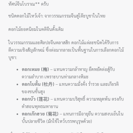
ทัศน์จีนโบราณ** ครับ
ชนิดดอกไม้ไหว้เจ้า: จากวรรณกรรมจีนสู่โต๊ะบูชาในไทย
ดอกไม้ยอดนิยมในคติจีนดั้งเดิม
ในวรรณกรรมและศิลปะจีนคลาสสิก ดอกไม้แต่ละชนิดได้รับการ
ตีความเชิงสัญลักษณ์ ซึ่งต่อมากลายเป็นพื้นฐานในการเลือกดอกไม้
บูชา:
ดอกเหมย (梅)
– แทนความกล้าหาญ ยืดหยัดต่อสู้กับ
ความลำบาก เพราะบานท่ามกลางหิมะ
ดอกโบตั๋น (牡丹)
– แทนความมั่งคั่ง ร่ำรวย และเกียรติ
ของชนชั้นสูง
ดอกบัว (莲花)
– แทนความบริสุทธิ์ ความหลุดพ้น ตรงกับ
คำสอนพุทธมหายาน
ดอกเก๊กฮวย (菊花)
– แทนการมีอายุยืน ความสงบเย็นใน
บั้นปลายชีวิต (มักใช้ไหว้บรรพบุรุษด้วย)