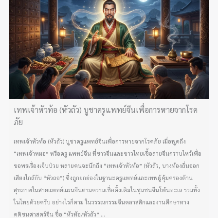
เทพเจ้าหัวท้อ (หัวถัว) บูชาครูแพทย์จีนเพื่อการหายจากโรค
ภัย
เทพเจ้าหัวท้อ (หัวถัว) บูชาครูแพทย์จีนเพื่อการหายจากโรคภัย เมื่อพูดถึง
“เทพเจ้าหมอ” หรือครู แพทย์จีน ที่ชาวจีนและชาวไทยเชื้อสายจีนกราบไหว้เพื่อ
ขอพรเรื่องเจ็บป่วย หลายคนจะนึกถึง “เทพเจ้าหัวท้อ” (หัวถัว, บางท้องถิ่นออก
เสียงใกล้กับ “หัวถอ”) ซึ่งถูกยกย่องในฐานะครูแพทย์และเทพผู้คุ้มครองด้าน
สุขภาพในสายแพทย์แผนจีนตามความเชื่อดั้งเดิมในชุมชนจีนโพ้นทะเล รวมทั้ง
ในไทยด้วยครับ อย่างไรก็ตาม ในวรรณกรรมจีนคลาสสิกและงานศึกษาทาง
คติชนศาสตร์จีน ชื่อ “หัวท้อ/หัวถัว” ...