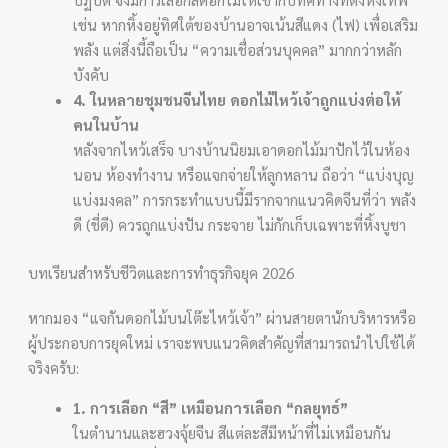
เช่น หากหิ้งอยู่ทิศใต้ของบ้านอาจเน้นสีแดง (ไฟ) เพื่อเสริม
พลัง แต่สิ่งนี้ถือเป็น “ความเชื่อส่วนบุคคล” มากกว่าหลัก
บังคับ
4. ในหลายชุมชนจีนไทย ดอกไม้ไหว้เจ้าถูกแบ่งต่อให้
คนในบ้าน
หลังจากไหว้เสร็จ บางบ้านนิยมเอาดอกไม้มาปักไว้ในห้อง
นอน ห้องทำงาน หรือแจกจ่ายให้ลูกหลาน ถือว่า “แบ่งบุญ
แบ่งมงคล” การกระทำแบบนี้มีรากจากแนวคิดจีนที่ว่า พลัง
ดี (ชี่ดี) ควรถูกแบ่งปัน กระจาย ไม่กักเก็บเฉพาะที่หิ้งบูชา
บทเรียนสำหรับชีวิตและการทำธุรกิจยุค 2026
หากมอง “แจกันดอกไม้บนโต๊ะไหว้เจ้า” ผ่านสายตานักบริหารหรือ
ผู้ประกอบการยุคใหม่ เราจะพบแนวคิดสำคัญที่สามารถนำไปใช้ได้
จริงครับ:
1. การเลือก “สี” เหมือนการเลือก “กลยุทธ์”
ในตำนานและฮวงจุ้ยจีน สีแต่ละสีมีหน้าที่ไม่เหมือนกัน