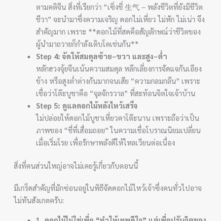
ตามคติจีน สิ่งที่เรียกว่า “เซิ่งชี่ 生气 – พลังชีวิตที่ยังมีชีวิต
ชีวา” จะนำมาซึ่งความเจริญ ดอกไม่เหี่ยว ไม่หัก ไม่เน่า จึง
สำคัญมาก เพราะ **ดอกไม้ที่สดคือสัญลักษณ์ว่าชีวิตของ
ผู้นำมาถวายก็กำลังเติบโตเช่นกัน**
Step 4: จัดให้สมดุลซ้าย–ขวา และสูง–ต่ำ
หลักฮวงจุ้ยจีนเน้นความสมดุล หลีกเลี่ยงการจัดแจกันเอียง
ข้าง หรือสูงต่ำต่างกันมากจนเสีย “ความกลมกลืน” เพราะ
เชื่อว่าโต๊ะบูชาคือ “จุลจักรวาล” ที่สะท้อนจิตใจเจ้าบ้าน
Step 5: ดูแลดอกไม้หลังไหว้เสร็จ
ไม่ปล่อยให้ดอกไม้บูชาเหี่ยวคาโต๊ะนาน เพราะถือว่าเป็น
ภาพของ “ชี่ที่เสื่อมถอย” ในความเชื่อโบราณนิยมเปลี่ยน
เมื่อเริ่มโรย เพื่อรักษาพลังดีให้ไหลเวียนต่อเนื่อง
สิ่งที่คนส่วนใหญ่อาจไม่เคยรู้เกี่ยวกับตอนนี้
มีเกร็ดสำคัญที่มักซ่อนอยู่ในพิธีจัดดอกไม้ไหว้เจ้าซึ่งคนทั่วไปอาจ
ไม่ทันสังเกตครับ:
1. ดอกไม้ไม่ใช่เพื่อ “ทำให้เทพดีใจ” แต่เพื่อปรับจิตของ