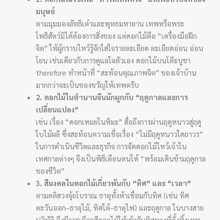
มนุษย์
ตามมุมมองลัทธิเต๋าและพุทธมหายาน เทพหรือพระ
โพธิสัตว์มิได้ต้องการสิ่งของ แต่ดอกไม้คือ “เครื่องมือฝึก
จิต” ให้ผู้กราบไหว้รู้จักใส่ใจรายละเอียด ละเอียดอ่อน อ่อน
โยน เช่นเดียวกับการดูแลใจตัวเอง ดอกไม้บนโต๊ะบูชา
therefore ทำหน้าที่ “สะท้อนคุณภาพจิต” ของเจ้าบ้าน
มากกว่าจะเป็นของขวัญให้เทพครับ
2. ดอกไม้ในตำนานจีนมักผูกกับ “ฤดูกาลและการ
เปลี่ยนแปลง”
เช่น เรื่อง “ดอกเหมยในหิมะ” สื่อถึงการผ่านฤดูหนาวสู่ฤดู
ใบไม้ผลิ ซึ่งสะท้อนความเชื่อเรื่อง “ไม่มีฤดูหนาวใดถาวร”
ในการดำเนินชีวิตและธุรกิจ การจัดดอกไม้ไหว้เจ้าใน
เทศกาลต่างๆ จึงเป็นพิธีเตือนตนให้ “พร้อมเดินข้ามฤดูกาล
ของชีวิต”
3. สีมงคลในดอกไม้เกี่ยวพันกับ “ทิศ” และ “เวลา”
ตามคติฮวงจุ้ยโบราณ ธาตุทั้งห้าเชื่อมกับทิศ (เช่น ทิศ
ตะวันออก–ธาตุไม้, ทิศใต้–ธาตุไฟ) และฤดูกาล ในบางสาย
ปฏิบัติ จึงมีการเลือกสีดอกไม้ให้เข้ากับทิศทางที่ตั้งหิ้งเทพ