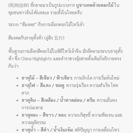
(民间信仰) ที่กลายมาเป็นรูปแบบการ
บูชาเทพด้วยดอกไม้
ใน
ชุมชนชาวจีนโพ้นทะเล รวมทั้งในไทยครับ
ระบบ “สีมงคล” กับการเลือกดอกไม้ไหว้เจ้า
สีมงคลกับธาตุทั้งห้า (อู่สิง 五行)
พื้นฐานการเลือกสีดอกไม้ในพิธีไหว้เจ้าจีน มักยึดตามระบบธาตุทั้ง
ห้า ซึ่ง China Highlights และตำราฮวงจุ้ยสายดั้งเดิมก็อธิบายตรง
กันว่า:
ธาตุไม้ – สีเขียว / ฟ้าเขียว
: การเติบโต การเริ่มต้นใหม่
ธาตุไฟ – สีแดง / ชมพู
: ความรุ่งเรือง ความสำเร็จ โชค
ลาภ
ธาตุดิน – สีเหลือง / น้ำตาลอ่อน / ครีม
: ความมั่นคง
การบ่มเพาะ
ธาตุทอง – สีขาว / ทอง
: ความบริสุทธิ์ ความชัดเจน และ
ความยุติธรรม
ธาตุน้ำ – สีดำ / น้ำเงินเข้ม
: สติปัญญา การเคลื่อนไหว