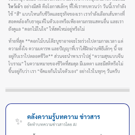
ไหว้เจ้า
อย่างมีสติ คือโอกาสเล็กๆ ที่ให้เราทบทวนว่า วันนี้เรากำลัง
ใช้ “สี” แบบไหนกับชีวิตและธุรกิจของเรา เรากำลังเลือกเส้นทางที่
สอดคล้องกับธาตุแท้ในตัวเองหรือเพียงตามกระแสคนอื่น และเรา
ยังดูแล “ดอกไม้ในใจ” ให้สดใหม่อยู่หรือไม่
ท้ายที่สุด **ดอกไม้บนโต๊ะบูชาอาจจะโรยร่วงไปตามกาลเวลา แต่
ความตั้งใจ ความเคารพ และปัญญาที่เราได้ฝึกผ่านพิธีเล็กๆ นี้ จะ
อยู่กับเราไปตลอดชีวิต** ส่วนจะนำพาเราไปสู่ “ความสุขแบบจีน
โบราณ” ในความหมายของชีวิตที่สมดุล มีเมตตา และมีสติหรือไม่
ขึ้นอยู่กับว่า เรา “จัดแจกันในใจตัวเอง” อย่างไรในทุกๆ วันครับ
คลังความรู้บทความ ข่าวสาร
✨
จัดทำบทความข่าวสารโดย AI