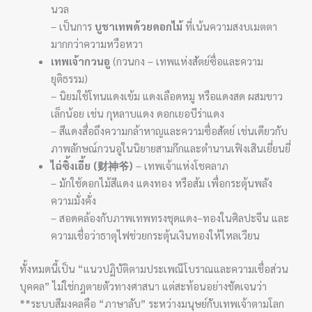
นวล
– เป็นการ
บูชาเทพด้วยดอกไม้
ที่เน้นความสงบเมตตา
มากกว่าความหวือหวา
เทพเจ้ากวนอู
(กวนกง – เทพแห่งสัตย์ซื่อและความ
ยุติธรรม)
– นิยมใช้โทนแดงเข้ม แดงเลือดหมู หรือแดงสด ผสมขาว
เล็กน้อย เช่น กุหลาบแดง ดอกเยอบีร่าแดง
– สีแดงสื่อถึงความกล้าหาญและความซื่อสัตย์ เช่นเดียวกับ
ภาพลักษณ์กวนอูในนิยายสามก๊กและตำนานเฟิงเสินเยี่ยนยี่
ไฉ่ซิ้งเอี้ย (财神爷)
– เทพเจ้าแห่งโชคลาภ
– มักใช้ดอกไม้สีแดง แดงทอง หรือส้ม เพื่อกระตุ้นพลัง
ความมั่งคั่ง
– สอดคล้องกับภาพเทพทรงชุดแดง–ทองในศิลปะจีน และ
ความเชื่อว่าธาตุไฟช่วยกระตุ้นเงินทองให้ไหลเวียน
ทั้งหมดนี้เป็น “แนวปฏิบัติตามประเพณีโบราณและความเชื่อส่วน
บุคคล” ไม่ใช่กฎตายตัวทางศาสนา แต่สะท้อนอย่างชัดเจนว่า
**ระบบสีมงคลคือ “ภาษาลับ” ระหว่างมนุษย์กับเทพเจ้าตามโลก