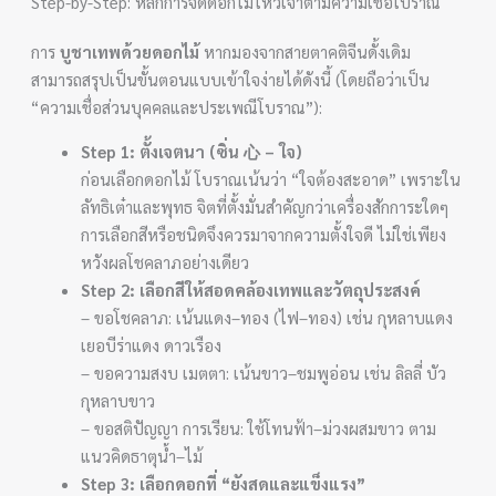
Step-by-Step: หลักการจัดดอกไม้ไหว้เจ้าตามความเชื่อโบราณ
การ
บูชาเทพด้วยดอกไม้
หากมองจากสายตาคติจีนดั้งเดิม
สามารถสรุปเป็นขั้นตอนแบบเข้าใจง่ายได้ดังนี้ (โดยถือว่าเป็น
“ความเชื่อส่วนบุคคลและประเพณีโบราณ”):
Step 1: ตั้งเจตนา (ซิ่น 心 – ใจ)
ก่อนเลือกดอกไม้ โบราณเน้นว่า “ใจต้องสะอาด” เพราะใน
ลัทธิเต๋าและพุทธ จิตที่ตั้งมั่นสำคัญกว่าเครื่องสักการะใดๆ
การเลือกสีหรือชนิดจึงควรมาจากความตั้งใจดี ไม่ใช่เพียง
หวังผลโชคลาภอย่างเดียว
Step 2: เลือกสีให้สอดคล้องเทพและวัตถุประสงค์
– ขอโชคลาภ: เน้นแดง–ทอง (ไฟ–ทอง) เช่น กุหลาบแดง
เยอบีร่าแดง ดาวเรือง
– ขอความสงบ เมตตา: เน้นขาว–ชมพูอ่อน เช่น ลิลลี่ บัว
กุหลาบขาว
– ขอสติปัญญา การเรียน: ใช้โทนฟ้า–ม่วงผสมขาว ตาม
แนวคิดธาตุน้ำ–ไม้
Step 3: เลือกดอกที่ “ยังสดและแข็งแรง”