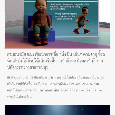
กรมอนามัย แนะพัฒนาการเด็ก “นั่ง ยืน เดิน” ตามอายุ ชี้รถ
หัดเดินไม่ได้ช่วยให้เดินเร็วขึ้น – สำนักสารนิเทศ สำนักงาน
ปลัดกระทรวงสาธารณสุข
🧸 พัฒนาการเด็กนั่ง-ยืน-เดิน ตามวัย ทำอย่างไรให้ปลอดภัย (และทำไมรถหัด
เดินไม่ช่วยให้เร็วขึ้น) 👶 อัปเดต: 12 กุมภาพันธ์ 2569 เวลา 09:00 น. กรม
อนามัยแนะแนวทางพัฒนาการทักษะพื้นฐานของเด็กทารก — นั่ง ยืน เดิน —
ควรเป็นไปตามวัย ...