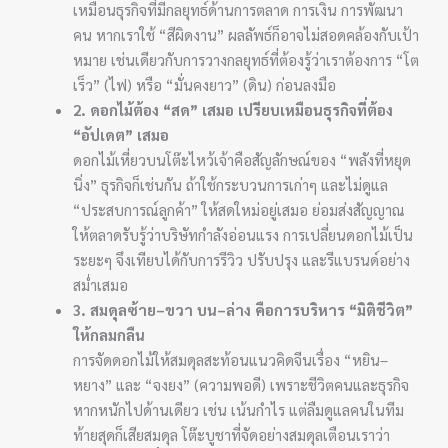
เหมือนธุรกิจที่มีกลยุทธ์ด้านการตลาด การเงิน การพัฒนา
คน หากเราใช้ “สีผิดงาน” ผลลัพธ์ก็อาจไม่สอดคล้องกับเป้า
หมาย เช่นเดียวกับการวางกลยุทธ์ที่ต้องรู้ว่าเราต้องการ “โต
เร็ว” (ไฟ) หรือ “มั่นคงยาว” (ดิน) ก่อนลงมือ
2. ดอกไม้ต้อง “สด” เสมอ เปรียบเหมือนธุรกิจที่ต้อง
“อัปเดต” เสมอ
ดอกไม้เหี่ยวบนโต๊ะไหว้เจ้าคือสัญลักษณ์ของ “พลังที่หยุด
นิ่ง” ธุรกิจก็เช่นกัน ถ้าใช้กระบวนการเก่าๆ และไม่ดูแล
“ประสบการณ์ลูกค้า” ให้สดใหม่อยู่เสมอ ย่อมส่งสัญญาณ
ให้ตลาดรับรู้ว่าบริษัทกำลังอ่อนแรง การเปลี่ยนดอกไม้เป็น
ระยะๆ จึงเทียบได้กับการรีวิว ปรับปรุง และรีแบรนด์อย่าง
สม่ำเสมอ
3. สมดุลซ้าย–ขวา บน–ล่าง คือการบริหาร “มิติชีวิต”
ให้กลมกลืน
การจัดดอกไม้ให้สมดุลสะท้อนแนวคิดจีนเรื่อง “หยิน–
หยาง” และ “จงยง” (ความพอดี) เพราะชีวิตคนและธุรกิจ
หากหนักไปด้านเดียว เช่น เน้นกำไร แต่ลืมดูแลคนในทีม
ท้ายสุดก็เสียสมดุล โต๊ะบูชาที่จัดอย่างสมดุลเตือนเราว่า