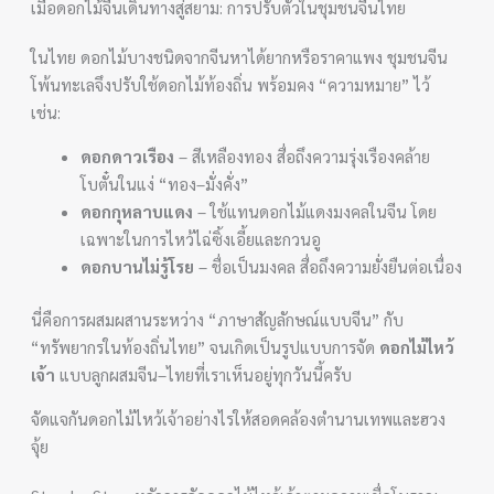
เมื่อดอกไม้จีนเดินทางสู่สยาม: การปรับตัวในชุมชนจีนไทย
ในไทย ดอกไม้บางชนิดจากจีนหาได้ยากหรือราคาแพง ชุมชนจีน
โพ้นทะเลจึงปรับใช้ดอกไม้ท้องถิ่น พร้อมคง “ความหมาย” ไว้
เช่น:
ดอกดาวเรือง
– สีเหลืองทอง สื่อถึงความรุ่งเรืองคล้าย
โบตั๋นในแง่ “ทอง–มั่งคั่ง”
ดอกกุหลาบแดง
– ใช้แทนดอกไม้แดงมงคลในจีน โดย
เฉพาะในการไหว้ไฉ่ซิ้งเอี้ยและกวนอู
ดอกบานไม่รู้โรย
– ชื่อเป็นมงคล สื่อถึงความยั่งยืนต่อเนื่อง
นี่คือการผสมผสานระหว่าง “ภาษาสัญลักษณ์แบบจีน” กับ
“ทรัพยากรในท้องถิ่นไทย” จนเกิดเป็นรูปแบบการจัด
ดอกไม้ไหว้
เจ้า
แบบลูกผสมจีน–ไทยที่เราเห็นอยู่ทุกวันนี้ครับ
จัดแจกันดอกไม้ไหว้เจ้าอย่างไรให้สอดคล้องตำนานเทพและฮวง
จุ้ย