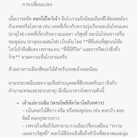
การเปลี่ยนแปลง
เมื่อเราจะจัด
ดอกไม้ไหว้เจ้า
จีนโบราณจึงนิยมเลือกสีให้สอดคล้อง
กับเทพหรือโอกาส เช่น เทพที่เกี่ยวกับความรุ่งเรืองจะเน้นโทนแดง
(ธาตุไฟ) เทพที่เกี่ยวกับความเมตตา บริสุทธิ์ จะเน้นโทนขาวหรือ
ชมพูอ่อน (ธาตุทองผสมไฟ) เป็นต้น โดย **สีที่เด่นที่สุดบนโต๊ะ
ไหว้เจ้าคือสีแดง เพราะแทน “ชี่ที่มีชีวิต” และการปัดเป่าสิ่งชั่ว
ร้าย** ตามความเชื่อโบราณครับ
ตัวอย่างการเลือกสีดอกไม้สำหรับเทพเจ้ายอดนิยม
ตามประเพณีและความเชื่อส่วนบุคคลที่สืบทอดกันมา (อิงกับ
ตำนานเทพและระบบธาตุ) มักมีแนวทางโดยรวมดังนี้:
เจ้าแม่กวนอิม (พระโพธิสัตว์อวโลกิเตศวร)
– เน้นดอกไม้สีขาว ครีม หรือชมพูอ่อน เช่น ดอกบัว ดอก
ลิลลี่ ดอกกุหลาบขาว
– เพราะในคัมภีร์มหายาน กวนอิมเปรียบเสมือน “ความ
เมตตาบริสุทธิ์” ดอกไม้สีอ่อนจึงสื่อถึงหัวใจที่สะอาดและนุ่ม