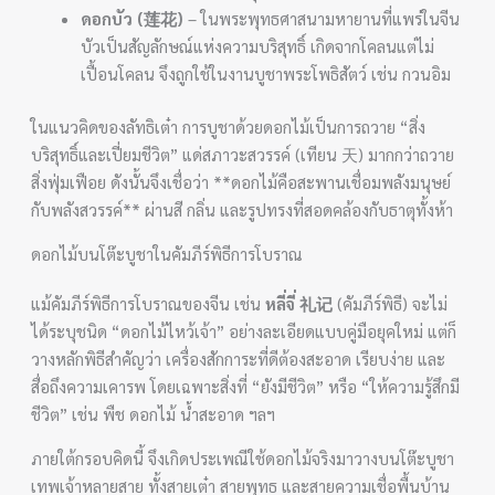
ดอกบัว (莲花)
– ในพระพุทธศาสนามหายานที่แพร่ในจีน
บัวเป็นสัญลักษณ์แห่งความบริสุทธิ์ เกิดจากโคลนแต่ไม่
เปื้อนโคลน จึงถูกใช้ในงานบูชาพระโพธิสัตว์ เช่น กวนอิม
ในแนวคิดของลัทธิเต๋า การบูชาด้วยดอกไม้เป็นการถวาย “สิ่ง
บริสุทธิ์และเปี่ยมชีวิต” แด่สภาวะสวรรค์ (เทียน 天) มากกว่าถวาย
สิ่งฟุ่มเฟือย ดังนั้นจึงเชื่อว่า **ดอกไม้คือสะพานเชื่อมพลังมนุษย์
กับพลังสวรรค์** ผ่านสี กลิ่น และรูปทรงที่สอดคล้องกับธาตุทั้งห้า
ดอกไม้บนโต๊ะบูชาในคัมภีร์พิธีการโบราณ
แม้คัมภีร์พิธีการโบราณของจีน เช่น
หลี่จี่ 礼记
(คัมภีร์พิธี) จะไม่
ได้ระบุชนิด “ดอกไม้ไหว้เจ้า” อย่างละเอียดแบบคู่มือยุคใหม่ แต่ก็
วางหลักพิธีสำคัญว่า เครื่องสักการะที่ดีต้องสะอาด เรียบง่าย และ
สื่อถึงความเคารพ โดยเฉพาะสิ่งที่ “ยังมีชีวิต” หรือ “ให้ความรู้สึกมี
ชีวิต” เช่น พืช ดอกไม้ น้ำสะอาด ฯลฯ
ภายใต้กรอบคิดนี้ จึงเกิดประเพณีใช้ดอกไม้จริงมาวางบนโต๊ะบูชา
เทพเจ้าหลายสาย ทั้งสายเต๋า สายพุทธ และสายความเชื่อพื้นบ้าน