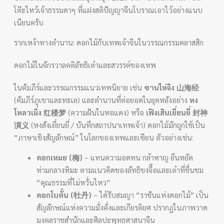
โต๊ะไหว้เจ้าธรรมดาๆ ที่แฝงสติปัญญาจีนโบราณเอาไว้อย่างแนบ
เนียนครับ
รากเหง้าทางตำนาน: ดอกไม้กับเทพเจ้าจีนในวรรณกรรมคลาสสิก
ดอกไม้ในจักรวาลคติลัทธิเต๋าและสวรรค์ของเทพ
ในคัมภีร์และวรรณกรรมแนวเทพนิยาย เช่น
ซานไห่จิง 山海经
(คัมภีร์ภูเขาและทะเล) และตำนานที่ต่อยอดในยุคหลังอย่าง
หง
โหลวเมิ่ง 红楼梦
(ความฝันในหอแดง) หรือ
เฟิงเสินเยี่ยนยี่ 封神
演义
(หงสังเยี่ยนยี่ / บันทึกสถาปนาเทพเจ้า) ดอกไม้มักถูกใช้เป็น
“ภาษาเชิงสัญลักษณ์” ในโลกของเทพและเซียน ตัวอย่างเช่น:
ดอกเหมย (梅)
– แทนความอดทน กล้าหาญ ยืนหยัด
ท่ามกลางหิมะ ตามแนวคิดของลัทธิขงจื๊อและเต๋าที่ชื่นชม
“คุณธรรมที่ไม่หวั่นไหว”
ดอกโบตั๋น (牡丹)
– ได้รับสมญา “ราชันแห่งดอกไม้” เป็น
สัญลักษณ์แห่งความมั่งคั่งและเกียรติยศ ปรากฏในภาพวาด
มงคลราชสำนักและศิลปะพุทธศาสนาจีน