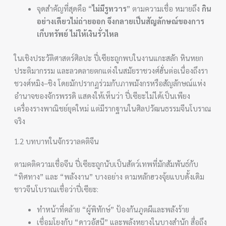
จุดสำคัญที่สุดคือ “
ไม่มีรูทวาร
” ตามความเชื่อ หมายถึง
กิน
อย่างเดียวไม่ถ่ายออก จึงกลายเป็นสัญลักษณ์ของการ
เก็บทรัพย์ ไม่ให้เงินรั่วไหล
ในเชิงประวัติศาสตร์ศิลปะ ปี่เซียะถูกพบในงานแกะสลัก หินหยก
ประติมากรรม และลวดลายตกแต่งในสมัยราชวงศ์ฮั่นต่อเนื่องถึงรา
ชวงศ์หมิง–ชิง โดยมักปรากฏร่วมกับภาพมังกรหรือสัญลักษณ์แห่ง
อำนาจของจักรพรรดิ แสดงให้เห็นว่า ปี่เซียะไม่ได้เป็นเพียง
เครื่องรางพาณิชย์ยุคใหม่ แต่มีรากฐานในศิลปวัฒนธรรมจีนโบราณ
จริง
1.2 บทบาทในจักรวาลคติจีน
ตามคติความเชื่อจีน ปี่เซียะถูกนับเป็นสัตว์เทพที่มักสัมพันธ์กับ
“ทิศทาง” และ “พลังงาน” บางอย่าง ตามหลักฮวงจุ้ยแบบดั้งเดิม
ชาวจีนโบราณเชื่อว่าปี่เซียะ:
ทำหน้าที่คล้าย “ผู้พิทักษ์” ป้องกันภูตผีและพลังร้าย
เชื่อมโยงกับ “ดาวอัสนี” และพลังหยางในบางสำนัก สื่อถึง