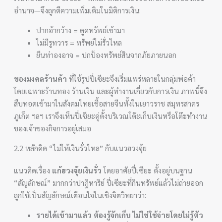
อำนาจ—จึงถูกตีความเพิ่มเติมในมิติการเงิน:
ปากอ้ากว้าง = ดูดทรัพย์เข้ามา
ไม่มีรูทวาร = ทรัพย์ไม่รั่วไหล
ยืนท่าองอาจ = ปกป้องทรัพย์สินจากภัยภายนอก
ของมงคลร้านค้า
ที่ใช้รูปปี่เซียะจึงเริ่มแพร่หลายในกลุ่มพ่อค้า
โดยเฉพาะร้านทอง ร้านเงิน และผู้ทำงานเกี่ยวกับการเงิน ภาพนี้จึง
สืบทอดเข้ามาในสังคมไทยเชื้อสายจีนทั้งในเยาวราช สมุทรสาคร
ภูเก็ต ฯลฯ เราจึงเห็นปี่เซียะคู่ตั้งบริเวณโต๊ะเก็บเงินหรือโต๊ะทำงาน
ของเจ้าของกิจการอยู่เสมอ
2.2 หลักคิด “ไม่ให้เงินรั่วไหล” กับแนวฮวงจุ้ย
แนวคิดเรื่อง
แก้ฮวงจุ้ยเงินรั่ว
โดยอาศัยปี่เซียะ ตั้งอยู่บนฐาน
“สัญลักษณ์” มากกว่าปาฏิหาริย์ ปี่เซียะที่กินทรัพย์แล้วไม่ถ่ายออก
ถูกใช้เป็นสัญลักษณ์เตือนใจในเชิงจิตวิทยาว่า:
รายได้เข้ามาแล้ว ต้องรู้จักเก็บ ไม่ใช่ใช้จ่ายโดยไม่รู้ตัว