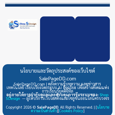
นโยบายและวัตถุประสงค์ของเว็บไซต์
SalePageDD.com
SalePageDD.com | คลังความรู้บทความ และข่าวสาร
เทคโนโลยี เรียบเรียงโดยระบบ AI อัจฉริยะ เพื่อสร้างสังคมแห่ง
การเรียนรู้ยุคดิจิทัล
อยู่ภายใต้การกำกับดูแลและควบคุมการรันระบบของ:
Shop
SDesign
— ผู้ให้บริการเว็บโฮสติ้งและโซลูชันออนไลน์ครบวงจร
Copyright 2026 ©
SalePageDD
. All Rights Reserved. | [
นโยบาย
ความเป็นส่วนตัว
][
Cookies Policy
]