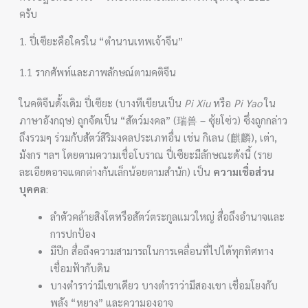
ครับ
1. ปี่เซียะคือใครใน “ตำนานเทพเจ้าจีน”
1.1 รากศัพท์และภาพลักษณ์ตามคติจีน
ในคติจีนดั้งเดิม ปี่เซียะ (บางทีเขียนเป็น
Pi Xiu
หรือ
Pi Yao
ใน
ภาษาอังกฤษ) ถูกจัดเป็น “สัตว์มงคล” (瑞兽 – ซุ้ยโซ่ว) ซึ่งถูกกล่าว
ถึงรวมๆ ร่วมกับสัตว์สิริมงคลประเภทอื่น เช่น กิเลน (麒麟), เต่า,
มังกร ฯลฯ โดยตามความเชื่อโบราณ ปี่เซียะมีลักษณะดังนี้ (ราย
ละเอียดอาจแตกต่างกันเล็กน้อยตามสำนัก) เป็น
ความเชื่อส่วน
บุคคล
:
ลำตัวคล้ายสิงโตหรือสัตว์ตระกูลแมวใหญ่ สื่อถึงอำนาจและ
การปกป้อง
มีปีก สื่อถึงความสามารถในการเคลื่อนที่ไปได้ทุกทิศทาง
เชื่อมฟ้ากับดิน
บางตำราว่ามีเขาเดียว บางตำราว่ามีสองเขา เชื่อมโยงกับ
พลัง “หยาง” และความองอาจ