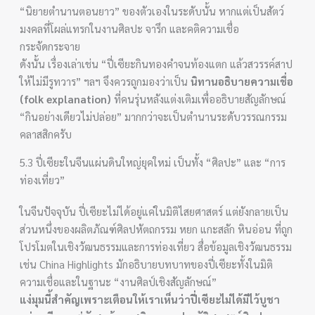
“นิยายตำนานตอนยาว” ของตัวเองในระดับนั้น หากแต่เป็นสัตว์
มงคลที่โผล่แทรกในงานศิลปะ จารึก และคติความเชื่อ
กระจัดกระจาย
ดังนั้น เรื่องเล่าเช่น “ปี่เซียะกินทองคำจนท้องแตก แล้วสวรรค์สาป
ให้ไม่มีรูทวาร” ฯลฯ จึงควรถูกมองว่าเป็น
นิทานอธิบายความเชื่อ
(folk explanation)
ที่คนรุ่นหลังแต่งเติมเพื่ออธิบายสัญลักษณ์
“กินอย่างเดียวไม่ปล่อย” มากกว่าจะเป็นตำนานระดับวรรณกรรม
คลาสสิกครับ
5.3 ปี่เซียะในจีนแผ่นดินใหญ่ยุคใหม่ เป็นทั้ง “ศิลปะ” และ “การ
ท่องเที่ยว”
ในจีนปัจจุบัน ปี่เซียะไม่ได้อยู่แค่ในมิติไสยศาสตร์ แต่ยังกลายเป็น
ส่วนหนึ่งของผลิตภัณฑ์ศิลปหัตถกรรม หยก แกะสลัก หินอ่อน ที่ถูก
โปรโมตในเชิงวัฒนธรรมและการท่องเที่ยว สื่อข้อมูลเชิงวัฒนธรรม
เช่น China Highlights มักอธิบายบทบาทของปี่เซียะทั้งในมิติ
ความเชื่อและในฐานะ “งานศิลป์เชิงสัญลักษณ์”
แง่มุมนี้สำคัญเพราะเตือนให้เราเห็นว่าปี่เซียะไม่ได้มีไว้บูชา