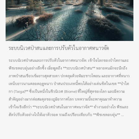
ระบบนิเวศป่าสนและการปรับตัวในอากาศหนาวจัด
ระบบนิเวศป่าสนและการปรับตัวในอากาศหนาวจัด: เข้าใจโลกของป่าไทกาและ
พืชเขตอบอุ่นอย่างลึกซึ้ง เมื่อพูดถึง **ระบบนิเวศป่าสน** หลายคนมักจะนึกถึง
ภาพป่าสนเขียวเข้มยาวสุดสายตา ปกคลุมด้วยหิมะขาวโพลน และอากาศที่หนาว
เหน็บยาวนานตลอดฤดูหนาว ป่าสนประเภทนี้พบได้อย่างเด่นชัดในเขต **ป่าไท
กา (Taiga)** ซึ่งเป็นหนึ่งในชีวนิเวศ (Biome) ที่ใหญ่ที่สุดของโลก และมีความ
สำคัญอย่างมากต่อสมดุลของภูมิอากาศโลก บทความนี้จะพาคุณมาทำความ
เข้าใจเชิงลึกว่า **ระบบนิเวศป่าสนในอากาศหนาวจัด** ทำงานอย่างไร พืชและ
สัตว์ปรับตัวอย่างไรให้เอาตัวรอด รวมถึงเปรียบเทียบกับ **พืชเขตอบอุ่น** ...