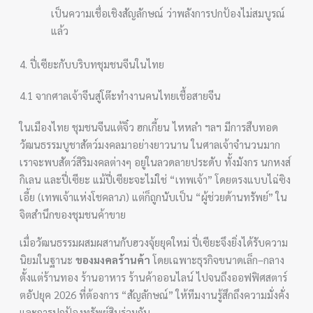
เป็นความเชื่อเชิงสัญลักษณ์ ว่าพลังการปกป้องไม่สมบูรณ์
แล้ว
4. ปี่เซียะกับบริบทชุมชนจีนในไทย
4.1 จากศาลเจ้าจีนสู่โต๊ะทำงานคนไทยเชื้อสายจีน
ในเมืองไทย ชุมชนจีนแต้จิ๋ว ฮกเกี้ยน ไหหลำ ฯลฯ มีการสืบทอด
วัฒนธรรมบูชาสัตว์มงคลมาอย่างยาวนาน ในศาลเจ้าจำนวนมาก
เราจะพบสัตว์สิริมงคลต่างๆ อยู่ในลวดลายประดับ ทั้งมังกร นกหงส์
กิเลน และปี่เซียะ แม้ปี่เซียะจะไม่ใช่ “เทพเจ้า” โดยตรงแบบไฉ่ซิง
เอี้ย (เทพเจ้าแห่งโชคลาภ) แต่ก็ถูกนับเป็น “ผู้ช่วยด้านทรัพย์” ใน
จิตสำนึกของชุมชนค้าขาย
เมื่อวัฒนธรรมผสมผสานกับฮวงจุ้ยยุคใหม่ ปี่เซียะจึงยิ่งได้รับความ
นิยมในฐานะ
ของมงคลร้านค้า
โดยเฉพาะธุรกิจขนาดเล็ก–กลาง
ตั้งแต่ร้านทอง ร้านอาหาร ร้านค้าออนไลน์ ไปจนถึงออฟฟิศสตาร์
ตอัปยุค 2026 ที่ต้องการ “สัญลักษณ์” ให้ทีมงานรู้สึกถึงความมั่งคั่ง
และการปกป้องทรัพย์สินร่วมกัน