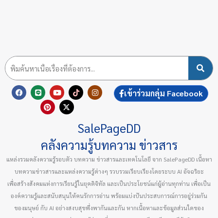
F
L
P
Y
X
T
I
เข้าร่วมกลุ่ม Facebook
a
i
i
o
-
i
n
c
n
n
u
t
k
s
e
e
t
t
w
t
t
b
e
u
i
o
a
SalePageDD
o
r
b
t
k
g
o
e
e
t
r
k
s
e
a
คลังความรู้บทความ ข่าวสาร
t
r
m
แหล่งรวมคลังความรู้รอบตัว บทความ ข่าวสารและเทคโนโลยี จาก SalePageDD เนื้อหา
บทความข่าวสารและแหล่งความรู้ต่างๆ รวบรวมเรียบเรียงโดยระบบ AI อัจฉริยะ
เพื่อสร้างสังคมแห่งการเรียนรู้ในยุคดิจิทัล และเป็นประโยชน์แก่ผู้อ่านทุกท่าน เพื่อเป็น
องค์ความรู้และสนับสนุนให้คนรักการอ่าน พร้อมแบ่งปันประสบการณ์การอยู่ร่วมกัน
ของมนุษย์ กับ AI อย่างสงบสุขพึ่งพากันและกัน หากเนื้อหาและข้อมูลส่วนใดของ