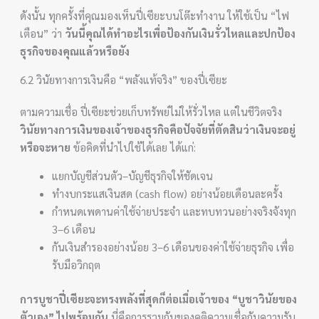
ดังนั้น ทุกครั้งที่คุณมองเห็นปี่เซียะบนโต๊ะทำงาน ให้ใช้เป็น “ไฟ
เตือน” ว่า
วันนี้คุณได้ทำอะไรเพื่อป้องกันเงินรั่วไหลและปกป้อง
ธุรกิจของคุณแล้วหรือยัง
6.2 วินัยทางการเงินคือ “พลังแท้จริง” ของปี่เซียะ
ตามความเชื่อ ปี่เซียะช่วยเก็บทรัพย์ไม่ให้รั่วไหล แต่ในชีวิตจริง
วินัยทางการเงินของเจ้าของธุรกิจคือปัจจัยที่ตัดสินว่าเงินจะอยู่
หรือจะหาย
ข้อคิดที่นำไปใช้ได้เลย ได้แก่:
แยกบัญชีส่วนตัว–บัญชีธุรกิจให้ชัดเจน
ทำงบกระแสเงินสด (cash flow) อย่างน้อยเดือนละครั้ง
กำหนดเพดานค่าใช้จ่ายประจำ และทบทวนอย่างจริงจังทุก
3–6 เดือน
กันเงินสำรองอย่างน้อย 3–6 เดือนของค่าใช้จ่ายธุรกิจ เพื่อ
รับมือวิกฤต
การบูชาปี่เซียะจะทรงพลังที่สุดก็ต่อเมื่อเจ้าของ “บูชาวินัยของ
ตัวเอง” ไปพร้อมกัน
นี่คือการรวมกันของคติความเชื่อกับความรับ