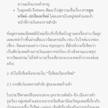
ความแข็งแรงกล้าหาญ
ในยุคหลัง จึงค่อยๆ พัฒนาไปสู่ความเชื่อเรื่อง
การดูด
ทรัพย์–ปกป้องทรัพย์
โดยเฉพาะในหมู่พ่อค้าและเจ้า
หน้าที่การเงินของราชสำนัก
ข้อมูลรายละเอียดสมัยใหม่เกี่ยวกับปี่เซียะในฐานะเครื่องราง เริ่มถูก
เผยแพร่กว้างขึ้นผ่านสื่อแนววัฒนธรรมจีน เช่น เว็บไซต์แนวท่อง
เที่ยว–วัฒนธรรมอย่าง China Highlights ที่มักอธิบายปี่เซียะว่า
เป็นสัตว์มงคลด้านการเงินและการปกป้อง (อ้างอิงตามแนวสรุป
ทางวัฒนธรรม ไม่ใช่ตำนานเรื่องเดียวจบแบบเทพเจ้าบางองค์นะ
ครับ)
2. ทำไมปี่เซียะจึงกลายเป็น “ปี่เซียะเรียกทรัพย์”
2.1 จากสัตว์มงคลราชสำนัก สู่ของมงคลร้านค้า
ในประวัติศาสตร์จีนตอนปลาย ยุคราชวงศ์หมิง–ชิง เมืองการค้า
รุ่งเรือง กลุ่มพ่อค้าและนายอากรเริ่มหันมานิยมวัตถุมงคลที่เกี่ยวกับ
เงินทองมากขึ้น ปี่เซียะ—which เดิมทีเกี่ยวข้องกับการปกป้องและ