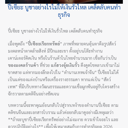
ปี่เซียะ บูชาอย่างไรไม่ให้เงินรั่วไหล เคล็ดลับคนทำ
ธุรกิจ
ปี่เซียะ บูชาอย่างไรไม่ให้เงินรั่วไหล เคล็ดลับคนทำธุรกิจ
เมื่อพูดถึง “
ปี่เซียะเรียกทรัพย์
” ภาพที่หลายคนคุ้นตาคือรูปสัตว์
มงคลหน้าตาคล้ายสิงห์ มีปีกและเขา ตั้งอยู่บนโต๊ะทำงาน
เคาน์เตอร์คิดเงิน หรือในร้านค้าในไทยจำนวนมาก เชื่อกันว่าเป็น
ของมงคลร้านค้า
ที่ช่วย
แก้ฮวงจุ้ยเงินรั่ว
ดึงดูดโชคลาภเข้ามาไม่
ขาดสาย แต่หากมองลึกลงไปใน “ตำนานเทพเจ้าจีน” ปี่เซียะไม่ได้
เป็นแค่ของแต่งบ้านหรือเครื่องรางธรรมดา หากแต่เป็น “สัตว์
เทพ” ที่มีบริบททางวัฒนธรรมและความเชื่อผูกพันอยู่กับโครงสร้าง
จักรวาลตามคติจีนอย่างชัดเจน
บทความนี้จะพาคุณย้อนกลับไปสู่รากเหง้าของตำนานปี่เซียะ ตาม
คติชนจีนและเอกสารโบราณ แล้วค่อยกลับมาดูอย่างมีเหตุผลว่า
**ถ้าจะบูชาปี่เซียะเรียกทรัพย์อย่างไม่งมงาย ควรเข้าใจอะไร และ
ควรปฏิบัติอย่างไร** เพื่อให้เหมาะสมกับการทำธุรกิจยุค 2026