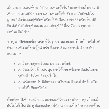
เมื่อมองผ่านเลนส์ของ “ตำนานเทพเจ้าจีน” และคติชนโบราณ ปี่
เซียะอาจไม่ได้มีนิยายยาวแบบเทพเจ้าชื่อดัง แต่กลับมีพลังใน
ฐานะ “สัตว์มงคลผู้พิทักษ์ทรัพย์” ที่เตือนเราว่า **ทรัพย์สมบัติ
ที่แท้จริงไม่ได้อยู่ที่ของมงคล แต่อยู่ที่วิธีที่เราจัดการ ดูแล และ
ปกป้องมันไว้**
การบูชา
ปี่เซียะเรียกทรัพย์
ในฐานะ
ของมงคลร้านค้า
หรือในที่
ทำงาน เพื่อ
แก้ฮวงจุ้ยเงินรั่ว
จึงควรเริ่มจากการตั้งคำถามกับ
ตนเองว่า:
เรามีระบบดูแลเงินของเราแล้วหรือยัง
เรามีช่องโหว่ด้านต้นทุน การใช้จ่าย หรือการตัดสินใจทาง
ธุรกิจที่ “รั่วไหล” อยู่หรือไม่
เราพร้อมจะปรับนิสัยทางการเงินของตัวเองไปพร้อมกับ
การตั้งปี่เซียะหรือไม่
ท้ายที่สุด ปี่เซียะจะมีความหมายต่อชีวิตและธุรกิจของคุณก็ต่อเมื่อ
มันไม่ได้เป็นเพียงรูปแกะสลักบนโต๊ะ หากแต่เป็น “กระจกสะท้อน