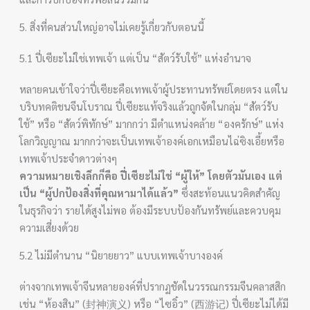
5. สิ่งที่คนส่วนใหญ่อาจไม่เคยรู้เกี่ยวกับตอนนี้
5.1 ปี่เซียะไม่ใช่เทพเจ้า แต่เป็น “สัตว์รับใช้” แห่งอำนาจ
หลายคนเข้าใจว่าปี่เซียะคือเทพเจ้าผู้ประทานทรัพย์โดยตรง แต่ใน
บริบทคติชนจีนโบราณ ปี่เซียะแท้จริงแล้วถูกจัดในกลุ่ม “สัตว์รับ
ใช้” หรือ “สัตว์พิทักษ์” มากกว่า มีตำแหน่งคล้าย “องครักษ์” แห่ง
โลกวิญญาณ มากกว่าจะเป็นเทพเจ้าองค์เอกเหมือนไฉ่ซิงเอี้ยหรือ
เทพเจ้าประจำดาวต่างๆ
ความหมายเชิงลึกก็คือ ปี่เซียะไม่ใช่ “ผู้ให้” โดยตัวมันเอง แต่
เป็น “ผู้ปกป้องสิ่งที่คุณหามาได้แล้ว”
ซึ่งสะท้อนแนวคิดสำคัญ
ในธุรกิจว่า รายได้สูงไม่พอ ต้องมีระบบป้องกันทรัพย์และควบคุม
ความเสี่ยงด้วย
5.2 ไม่มีตำนาน “นิยายยาว” แบบเทพเจ้าบางองค์
ต่างจากเทพเจ้าจีนหลายองค์ที่ปรากฏชัดในวรรณกรรมจีนคลาสสิก
เช่น “ห้องสิน” (封神演义) หรือ “ไซอิ๋ว” (西游记) ปี่เซียะไม่ได้มี