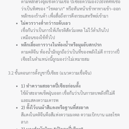
ตามหลักฮวงจุ้ยเชิงความเชื่อ ปี่เซียะควรมองไปยังทิศที่เชื่อ
ว่าเป็นทิศของ “โชคลาภ” หรือหันหน้าเข้าหาทางเข้า–ออก
หลักของร้านค้า เพื่อสื่อถึงการดึงกระแสทรัพย์เข้ามา
ไม่ควรวางต่ำกว่าระดับเอว
เชื่อกันว่าเป็นการให้เกียรติสัตว์มงคล ไม่ไว้ต่ำเกินไป
เหมือนของใช้ทั่วไป
หลีกเลี่ยงการวางในห้องน้ำหรือมุมอับสกปรก
ตามคติจีน ห้องน้ำมักถูกถือว่าเป็นที่ของพลังไม่ดี การวางปี่
เซียะในตำแหน่งนี้ถูกมองว่าไม่เหมาะสม
3.2 ขั้นตอนการตั้งบูชาปี่เซียะ (แนวความเชื่อจีน)
1) ทำความสะอาดปี่เซียะก่อนตั้ง
ใช้ผ้าสะอาดเช็ดฝุ่นออก เชื่อกันว่าเป็นการลบพลังที่ไม่ดี
และแสดงความเคารพ
2) ตั้งไว้บนผ้าสีแดงหรือฐานที่สะอาด
สีแดงในคติจีนคือสีแห่งความมงคล ความเบิกบาน และโชค
ลาภ
3) บางสำนักนิยม “เปิดตาปี่เซียะ”