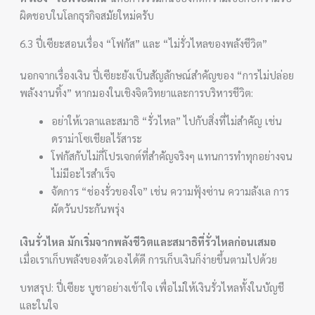
ผิดชอบในโลกธุรกิจสมัยใหม่ครับ
6.3 ปี่เซียะสอนเรื่อง “โฟกัส” และ “ไม่รั่วไหลของพลังชีวิต”
นอกจากเรื่องเงิน ปี่เซียะยังเป็นสัญลักษณ์สำคัญของ “การไม่ปล่อย
พลังงานทิ้ง” หากมองในเชิงจิตวิทยาและการบริหารชีวิต:
อย่าให้เวลาและสมาธิ “รั่วไหล” ไปกับสิ่งที่ไม่สำคัญ เช่น
ดราม่าโซเชียลไร้สาระ
โฟกัสกับไม่กี่โปรเจกต์ที่สำคัญจริงๆ แทนการทำทุกอย่างจน
ไม่มีอะไรสำเร็จ
จัดการ “ช่องรั่วของใจ” เช่น ความฟุ้งซ่าน ความลังเล การ
ผัดวันประกันพรุ่ง
เงินรั่วไหล มักเริ่มจากพลังชีวิตและสมาธิที่รั่วไหลก่อนเสมอ
เมื่อเราเก็บพลังของตัวเองได้ดี การเก็บเงินก็ง่ายขึ้นตามไปด้วย
บทสรุป: ปี่เซียะ บูชาอย่างเข้าใจ เพื่อไม่ให้เงินรั่วไหลทั้งในบัญชี
และในใจ