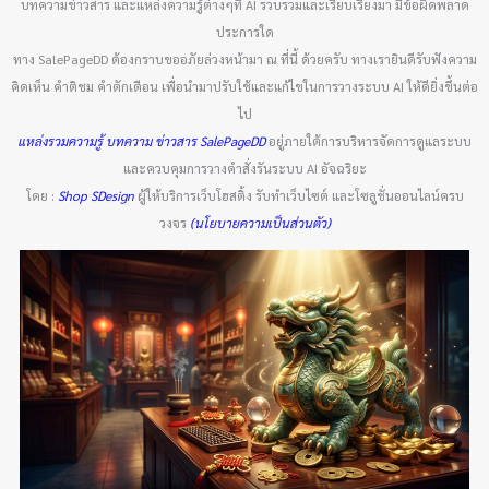
บทความข่าวสาร และแหล่งความรู้ต่างๆที่ AI รวบรวมและเรียบเรียงมา มีข้อผิดพลาด
ประการใด
ทาง SalePageDD ต้องกราบขออภัยล่วงหน้ามา ณ ที่นี้ ด้วยครับ ทางเรายินดีรับฟังความ
คิดเห็น คำติชม คำตักเตือน เพื่อนำมาปรับใช้และแก้ไขในการวางระบบ AI ให้ดียิ่งขึ้นต่อ
ไป
แหล่งรวมความรู้ บทความ ข่าวสาร SalePageDD
อยู่ภายใต้การบริหารจัดการดูแลระบบ
และควบคุมการวางคำสั่งรันระบบ AI อัจฉริยะ
โดย :
Shop SDesign
ผู้ให้บริการเว็บโฮสติ้ง รับทำเว็บไซต์ และโซลูชั่นออนไลน์ครบ
วงจร
(นโยบายความเป็นส่วนตัว)