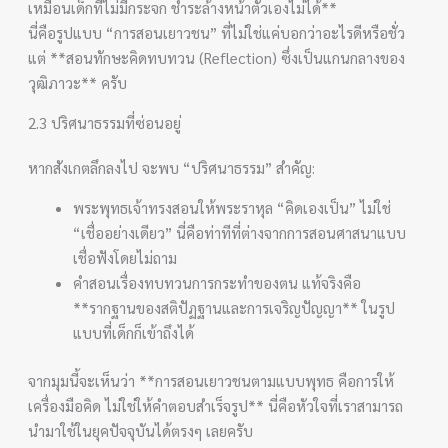
เหมือนเด็กที่ไม่มีกระจก ชำระล้างหน้าตัวเองไม่ได้**
นี่คือรูปแบบ “การสอนเยาวชน” ที่ไม่ใช่แค่บอกว่าอะไรดีหรือชั่ว
แต่ **สอนทักษะคิดทบทวน (Reflection) ซึ่งเป็นแกนกลางของ
วุฒิภาวะ** ครับ
2.3 ปริศนาธรรมที่ซ่อนอยู่
หากสังเกตลึกลงไป จะพบ “ปริศนาธรรม” สำคัญ:
พระพุทธเจ้าทรงสอนให้พระราหุล “คิดเองเป็น” ไม่ใช่
“เชื่ออย่างเดียว” นี่คือท่าทีที่ต่างจากการสอนศาสนาแบบ
เชื่อฟังโดยไม่ถาม
คำสอนเรื่องทบทวนการกระทำของตน แท้จริงคือ
**รากฐานของสติปัฏฐานและการเจริญปัญญา** ในรูป
แบบที่เด็กก็เข้าถึงได้
จากมุมนี้จะเห็นว่า **การสอนเยาวชนตามแบบพุทธ คือการให้
เครื่องมือคิด ไม่ใช่ให้คำตอบสำเร็จรูป** นี่คือหัวใจที่เราสามารถ
นำมาใช้ในยุคปัจจุบันได้ตรงๆ เลยครับ