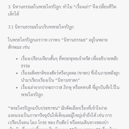
3. นิทานธรรมะในพระไตรปิฎก: ทำไม “เรื่องเล่า” จึงเปลี่ยนชีวิต
เด็กได้
3.1 นิทานธรรมะในบริบทพระไตรปิฎก
ในพระไตรปิฎกเถรวาท เราพบ “นิทานธรรมะ” อยู่ในหลาย
ลักษณะ เช่น
เรื่องเปรียบเทียบสั้นๆ ที่พระพุทธเจ้าตรัส เพื่ออธิบายหลัก
ธรรม
เรื่องอดีตชาติของสัตว์หรือบุคคล (ชาดก) ซึ่งในภายหลังถูก
นำมาเรียบเรียงเป็น “นิทานชาดก”
เรื่องเล่าจากปากฆราวาส ภิกษุ หรือคหบดี ที่ถูกบันทึกไว้ใน
พระไตรปิฎก
“พระไตรปิฎกฉบับประชาชน” มักคัดเลือกเรื่องที่เข้าใจง่าย
แจกแจงเป็นภาษาปัจจุบันให้เด็กและผู้ใหญ่เข้าถึงได้ เช่น การ
เปรียบใจคน โลภ โกรธ หลง กับสัตว์ หรือคนเดินทางหลงป่า