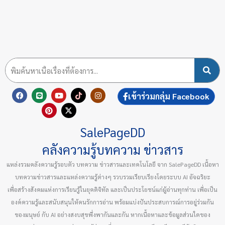
F
L
P
Y
X
T
I
เข้าร่วมกลุ่ม Facebook
a
i
i
o
-
i
n
c
n
n
u
t
k
s
e
e
t
t
w
t
t
b
e
u
i
o
a
SalePageDD
o
r
b
t
k
g
o
e
e
t
r
k
s
e
a
คลังความรู้บทความ ข่าวสาร
t
r
m
แหล่งรวมคลังความรู้รอบตัว บทความ ข่าวสารและเทคโนโลยี จาก SalePageDD เนื้อหา
บทความข่าวสารและแหล่งความรู้ต่างๆ รวบรวมเรียบเรียงโดยระบบ AI อัจฉริยะ
เพื่อสร้างสังคมแห่งการเรียนรู้ในยุคดิจิทัล และเป็นประโยชน์แก่ผู้อ่านทุกท่าน เพื่อเป็น
องค์ความรู้และสนับสนุนให้คนรักการอ่าน พร้อมแบ่งปันประสบการณ์การอยู่ร่วมกัน
ของมนุษย์ กับ AI อย่างสงบสุขพึ่งพากันและกัน หากเนื้อหาและข้อมูลส่วนใดของ