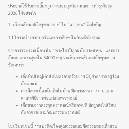
ประยุกต์ใช้กับการเลี้ยงลูก-การสอนลูกน้อง-และการทำธุรกิจยุค
2026 ได้อย่างไร
1. บริบทสังคมสมัยพุทธกาล: ทำไม “เยาวชน” จึงสำคัญ
1.1 โครงสร้างครอบครัวและการศึกษาในอินเดียโบราณ
จากการรวบรวมเนื้อหาใน “พระไตรปิฎกฉบับประชาชน” และการ
จัดหมวดพระสูตรใน 84000.org จะเห็นภาพสังคมสมัยพุทธกาล
ชัดเจนว่า
เด็กส่วนใหญ่เติบโตในครอบครัวขยาย มีปู่ย่าตายายอยู่ร่วม
กับพ่อแม่
การศึกษาเบื้องต้นเกิดในบ้าน ฝึกมารยาท การงาน และ
ศาสนพิธีจากพ่อแม่และพราหมณ์
เด็กชายจากตระกูลพราหมณ์หรือคหบดี มักถูกส่งไปเรียน
กับอาจารย์ตามวัฒนธรรมพราหมณ์
ในบริบทเช่นนี้ **แนวคิดเรื่องคุณธรรมและศีลธรรมของเด็กส่วน