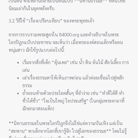
เป็นต้น ซึ่งเหล่านี้กลายเป็นต้นแบบ **นิทานธรรมะ** ที่คนไทย
นิยมเล่ากันในยุคหลังครับ
3.2 วิธีใช้ “เรื่องเปรียบเทียบ” ของพระพุทธเจ้า
จากการรวบรวมพระสูตรใน 84000.org และคำอธิบายในพระ
ไตรปิฎกฉบับประชาชน จะเห็นว่า เมื่อพระองค์สอนเด็กหรือคน
หนุ่มสาว มักใช้รูปแบบต่อไปนี้:
เริ่มจากสิ่งที่เด็ก “คุ้นเคย” เช่น น้ำ ดิน ต้นไม้ สัตว์เลี้ยง การ
เล่น
เล่าเรื่องธรรมดาให้เห็นภาพก่อน แล้วค่อยเชื่อมไปสู่หลัก
ธรรม
ย้ำตอนท้ายด้วยประโยคสั้นๆ ที่จำง่าย เช่น “ทำดีได้ดี ทำ
ชั่วได้ชั่ว” “ใจเป็นใหญ่ ใจประเสริฐ” (ในกลุ่มพระคาถาที่
มักยกมาสอนเด็ก)
**นิทานธรรมะในพระไตรปิฎกจึงไม่ใช่แค่ความบันเทิง แต่เป็น
“สะพาน” พาเด็กจากโลกที่เขารู้จัก ไปสู่โลกของธรรมะ** โดยไม่รู้