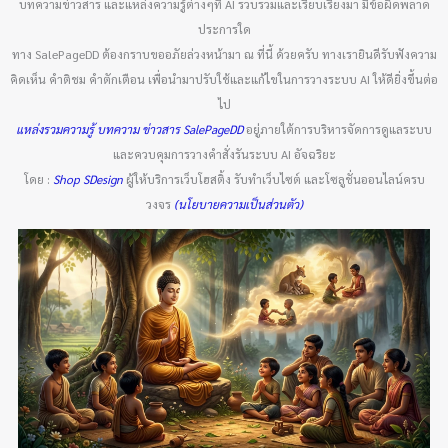
บทความข่าวสาร และแหล่งความรู้ต่างๆที่ AI รวบรวมและเรียบเรียงมา มีข้อผิดพลาด
ประการใด
ทาง SalePageDD ต้องกราบขออภัยล่วงหน้ามา ณ ที่นี้ ด้วยครับ ทางเรายินดีรับฟังความ
คิดเห็น คำติชม คำตักเตือน เพื่อนำมาปรับใช้และแก้ไขในการวางระบบ AI ให้ดียิ่งขึ้นต่อ
ไป
แหล่งรวมความรู้ บทความ ข่าวสาร SalePageDD
อยู่ภายใต้การบริหารจัดการดูแลระบบ
และควบคุมการวางคำสั่งรันระบบ AI อัจฉริยะ
โดย :
Shop SDesign
ผู้ให้บริการเว็บโฮสติ้ง รับทำเว็บไซต์ และโซลูชั่นออนไลน์ครบ
วงจร
(นโยบายความเป็นส่วนตัว)