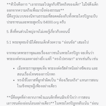
**หัวใจคือการ “เอาธรรมะไปผูกกับชีวิตจริงของเด็ก” ไม่ใช่ดึงเด็ก
ออกจากความจริงเพื่อมานั่งท่องธรรมะ**
นี่คือรูปแบบของนิทานธรรมะที่สอดคล้องกับทั้งพระไตรปิฎกฉบับ
ประชาชนและพระสูตรใน 84000.org ครับ
5. สิ่งที่คนส่วนใหญ่อาจไม่เคยรู้เกี่ยวกับตอนนี้
5.1 พระพุทธเจ้ามิได้สอนเด็กด้วยความ “อ่อนข้อ” เสมอไป
จากหมวดพระราหุลและเรื่องเยาวชนในพระไตรปิฎก จะเห็นว่า
พระองค์ทรงเมตตาอย่างยิ่ง แต่ก็ “ตรงไปตรงมา” มากเช่นกัน เช่น
เมื่อพระราหุลพูดเท็จ พระองค์ตรัสตำหนิอย่างชัดเจน และ
สอนเรื่องโทษของการโกหก
ทรงใช้โอกาสที่ลูกทำผิดเป็น “ห้องเรียนจริง” แทนการสอน
ในเชิงทฤษฎีเพียงอย่างเดียว
**นี่คือจุดที่ต่างจากภาพโรแมนติกที่คนมักเข้าใจว่า การสอน
เยาวชนต้องอ่อนโยนอย่างเดียว** ในพระไตรปิฎกกลับเน้น “อ่อน