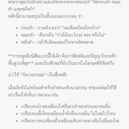
พระราหุลเป็นตัวอย่างเด่นที่พระองค์ทรงสอนให้ “คิดก่อนทำ ขณะ
ทำ และหลังทำ”
หลักนี้สามารถสรุปเป็นขั้นตอนแบบง่ายๆ ว่า:
ก่อนทำ – ถามตัวเองว่า “จะเดือดร้อนใครบ้าง”
ขณะทำ – สังเกตใจ “กำลังโลภ โกรธ หลง หรือไม่”
หลังทำ – กล้ารับผิดและแก้ไขหากผิดพลาด
**การปลูกฝังนิสัยแบบนี้ให้เด็ก คือการฝึกสติและปัญญาในระดับ
พื้นฐานที่สุด** และเป็นทักษะที่จำเป็นมากในโลกยุคดิจิทัลครับ
4.3 ใช้ “นิทานธรรมะ” เป็นสื่อหลัก
เมื่อเด็กยังไม่พร้อมสำหรับคำสอนเชิงนามธรรม พระองค์จะใช้วิธี
เล่าเรื่องให้เห็นภาพแทน เช่น
เปรียบคนโกรธเหมือนไฟที่เผาเจ้าของก่อนเผาคนอื่น
เปรียบคนขี้เกียจเหมือนน้ำขังที่เน่าเหม็น ไม่ไหลไปไหน
เปรียบการคบเพื่อนชั่วเหมือนเดินทางกลางคืนไม่มีแสงไฟ