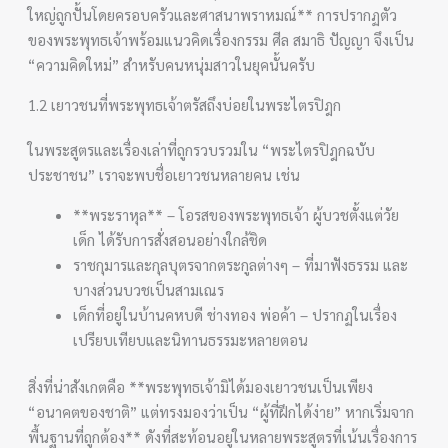
ใหญ่ถูกปั้นโดยครอบครัวและศาสนาพราหมณ์** การปรากฏตัว
ของพระพุทธเจ้าพร้อมแนวคิดเรื่องกรรม ศีล สมาธิ ปัญญา จึงเป็น
“ความคิดใหม่” สำหรับคนหนุ่มสาวในยุคนั้นครับ
1.2 เยาวชนที่พระพุทธเจ้าตรัสถึงบ่อยในพระไตรปิฎก
ในพระสูตรและเรื่องเล่าที่ถูกรวบรวมใน “พระไตรปิฎกฉบับ
ประชาชน” เราจะพบชื่อเยาวชนหลายคน เช่น
**พระราหุล** – โอรสของพระพุทธเจ้า ผู้บวชตั้งแต่วัย
เด็ก ได้รับการสั่งสอนอย่างใกล้ชิด
ราชกุมารและกุลบุตรจากตระกูลต่างๆ – ที่มาฟังธรรม และ
บางส่วนบวชเป็นสามเณร
เด็กที่อยู่ในบ้านคหบดี ช่างทอง พ่อค้า – ปรากฏในเรื่อง
เปรียบเทียบและนิทานธรรมะหลายตอน
สิ่งที่น่าสังเกตคือ **พระพุทธเจ้ามิได้มองเยาวชนเป็นเพียง
“อนาคตของชาติ” แต่ทรงมองว่าเป็น “ผู้ที่ฝึกได้ง่าย” หากเริ่มจาก
พื้นฐานที่ถูกต้อง** ดังที่สะท้อนอยู่ในหลายพระสูตรที่เน้นเรื่องการ