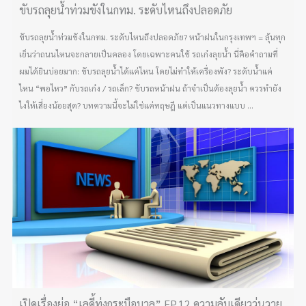
ขับรถลุยน้ำท่วมขังในกทม. ระดับไหนถึงปลอดภัย
ขับรถลุยน้ำท่วมขังในกทม. ระดับไหนถึงปลอดภัย? หน้าฝนในกรุงเทพฯ = ลุ้นทุก
เย็นว่าถนนไหนจะกลายเป็นคลอง โดยเฉพาะคนใช้ รถเก๋งลุยน้ำ นี่คือคำถามที่
ผมได้ยินบ่อยมาก: ขับรถลุยน้ำได้แค่ไหน โดยไม่ทำให้เครื่องพัง? ระดับน้ำแค่
ไหน “พอไหว” กับรถเก๋ง / รถเล็ก? ขับรถหน้าฝน ถ้าจำเป็นต้องลุยน้ำ ควรทำยัง
ไงให้เสี่ยงน้อยสุด? บทความนี้จะไม่ใช่แค่ทฤษฎี แต่เป็นแนวทางแบบ ...
เปิดเรื่องย่อ “เลดี้ทุ่งกระบือบาล” EP.12 ความลับเดียววุ่นวาย