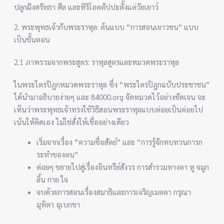
ปลูกฝังศรัทธา ศีล และหิริโอตตัปปะตั้งแต่วัยเยาว์
2. พระพุทธเจ้ากับพระราหุล: ต้นแบบ “การสอนเยาวชน” แบบ
เป็นขั้นตอน
2.1 ภาพรวมจากพระสูตร: ราหุลสูตรและหมวดพระราหุล
ในพระไตรปิฎกหมวดพระราหุล ซึ่ง “พระไตรปิฎกฉบับประชาชน”
ได้นำมาอธิบายง่ายๆ และ 84000.org จัดหมวดไว้อย่างชัดเจน จะ
เห็นว่าพระพุทธเจ้าทรงใช้วิธีสอนพระราหุลแบบค่อยเป็นค่อยไป
เน้นให้คิดเอง ไม่ใช่สั่งให้เชื่ออย่างเดียว
เริ่มจากเรื่อง “ความซื่อสัตย์” และ “การรู้จักทบทวนการก
ระทำของตน”
ค่อยๆ ขยายไปสู่เรื่องอินทรีย์สังวร การสำรวมทางตา หู จมูก
ลิ้น กาย ใจ
จบด้วยการสอนเรื่องสมาธิและการเจริญเมตตา กรุณา
มุทิตา อุเบกขา