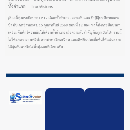
ทั้งอำเภอ – TrueVisions
🌾 เลดี้ทุ่งกระบือบาล EP.12 เดือดทั้งอำเภอ! ความลับแตก รักบู๊จุ๊บหนีตายกลาง
ป่า อัปเดตข่าวละคร: 15 กุมภาพันธ์ 2569 ตอนที่ 12 ของ “เลดี้ทุ่งกระบือบาล”
เตรียมดันดีกรีความมันให้เดือดทั้งอำเภอ เมื่อความลับสำคัญดันถูกเปิดโปง งานนี้
ไม่ใช่แค่ดราม่า แต่มีทั้งฉากฟาด เชือดเฉือน และเลิฟซีนปนแอ็กชั่นให้แฟนละคร
ได้ลุ้นกันหายใจไม่ทั่วทุ่งเลยทีเดียวครับ ...