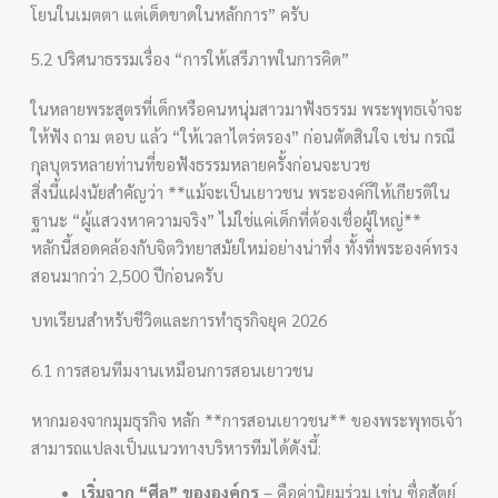
โยนในเมตตา แต่เด็ดขาดในหลักการ” ครับ
5.2 ปริศนาธรรมเรื่อง “การให้เสรีภาพในการคิด”
ในหลายพระสูตรที่เด็กหรือคนหนุ่มสาวมาฟังธรรม พระพุทธเจ้าจะ
ให้ฟัง ถาม ตอบ แล้ว “ให้เวลาไตร่ตรอง” ก่อนตัดสินใจ เช่น กรณี
กุลบุตรหลายท่านที่ขอฟังธรรมหลายครั้งก่อนจะบวช
สิ่งนี้แฝงนัยสำคัญว่า **แม้จะเป็นเยาวชน พระองค์ก็ให้เกียรติใน
ฐานะ “ผู้แสวงหาความจริง” ไม่ใช่แค่เด็กที่ต้องเชื่อผู้ใหญ่**
หลักนี้สอดคล้องกับจิตวิทยาสมัยใหม่อย่างน่าทึ่ง ทั้งที่พระองค์ทรง
สอนมากว่า 2,500 ปีก่อนครับ
บทเรียนสำหรับชีวิตและการทำธุรกิจยุค 2026
6.1 การสอนทีมงานเหมือนการสอนเยาวชน
หากมองจากมุมธุรกิจ หลัก **การสอนเยาวชน** ของพระพุทธเจ้า
สามารถแปลงเป็นแนวทางบริหารทีมได้ดังนี้:
เริ่มจาก “ศีล” ขององค์กร
– คือค่านิยมร่วม เช่น ซื่อสัตย์