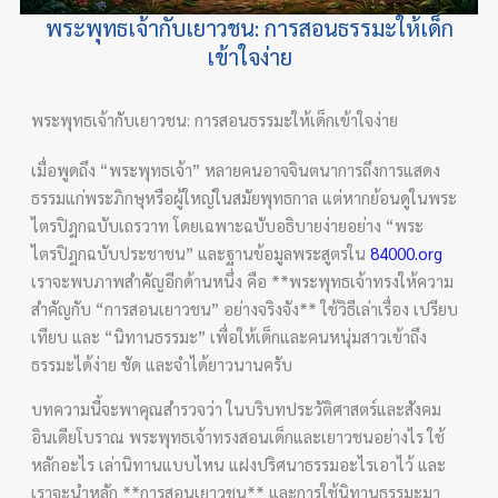
พระพุทธเจ้ากับเยาวชน: การสอนธรรมะให้เด็ก
เข้าใจง่าย
พระพุทธเจ้ากับเยาวชน: การสอนธรรมะให้เด็กเข้าใจง่าย
เมื่อพูดถึง “พระพุทธเจ้า” หลายคนอาจจินตนาการถึงการแสดง
ธรรมแก่พระภิกษุหรือผู้ใหญ่ในสมัยพุทธกาล แต่หากย้อนดูในพระ
ไตรปิฎกฉบับเถรวาท โดยเฉพาะฉบับอธิบายง่ายอย่าง “พระ
ไตรปิฎกฉบับประชาชน” และฐานข้อมูลพระสูตรใน
84000.org
เราจะพบภาพสำคัญอีกด้านหนึ่ง คือ **พระพุทธเจ้าทรงให้ความ
สำคัญกับ “การสอนเยาวชน” อย่างจริงจัง** ใช้วิธีเล่าเรื่อง เปรียบ
เทียบ และ “นิทานธรรมะ” เพื่อให้เด็กและคนหนุ่มสาวเข้าถึง
ธรรมะได้ง่าย ชัด และจำได้ยาวนานครับ
บทความนี้จะพาคุณสำรวจว่า ในบริบทประวัติศาสตร์และสังคม
อินเดียโบราณ พระพุทธเจ้าทรงสอนเด็กและเยาวชนอย่างไร ใช้
หลักอะไร เล่านิทานแบบไหน แฝงปริศนาธรรมอะไรเอาไว้ และ
เราจะนำหลัก **การสอนเยาวชน** และการใช้นิทานธรรมะมา