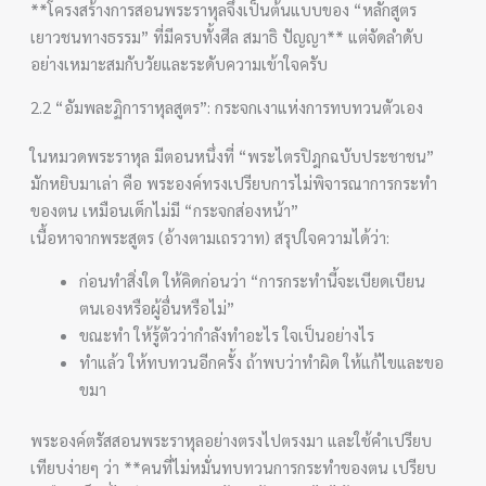
**โครงสร้างการสอนพระราหุลจึงเป็นต้นแบบของ “หลักสูตร
เยาวชนทางธรรม” ที่มีครบทั้งศีล สมาธิ ปัญญา** แต่จัดลำดับ
อย่างเหมาะสมกับวัยและระดับความเข้าใจครับ
2.2 “อัมพละฏิการาหุลสูตร”: กระจกเงาแห่งการทบทวนตัวเอง
ในหมวดพระราหุล มีตอนหนึ่งที่ “พระไตรปิฎกฉบับประชาชน”
มักหยิบมาเล่า คือ พระองค์ทรงเปรียบการไม่พิจารณาการกระทำ
ของตน เหมือนเด็กไม่มี “กระจกส่องหน้า”
เนื้อหาจากพระสูตร (อ้างตามเถรวาท) สรุปใจความได้ว่า:
ก่อนทำสิ่งใด ให้คิดก่อนว่า “การกระทำนี้จะเบียดเบียน
ตนเองหรือผู้อื่นหรือไม่”
ขณะทำ ให้รู้ตัวว่ากำลังทำอะไร ใจเป็นอย่างไร
ทำแล้ว ให้ทบทวนอีกครั้ง ถ้าพบว่าทำผิด ให้แก้ไขและขอ
ขมา
พระองค์ตรัสสอนพระราหุลอย่างตรงไปตรงมา และใช้คำเปรียบ
เทียบง่ายๆ ว่า **คนที่ไม่หมั่นทบทวนการกระทำของตน เปรียบ