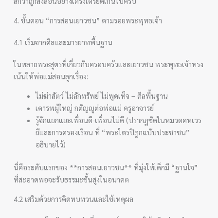
สึกว่าถูกสั่งสอนอย่างเคร่งเครียดเกินไปครับ
4. ขั้นตอน “การสอนเยาวชน” ตามรอยพระพุทธเจ้า
4.1 เริ่มจากศีลและมารยาทพื้นฐาน
ในหลายพระสูตรที่เกี่ยวกับครอบครัวและเยาวชน พระพุทธเจ้าทรง
เน้นให้พ่อแม่สอนลูกเรื่อง:
ไม่ฆ่าสัตว์ ไม่ลักทรัพย์ ไม่พูดเท็จ – ศีลพื้นฐาน
เคารพผู้ใหญ่ กตัญญูต่อพ่อแม่ ครูอาจารย์
รู้จักแยกแยะเพื่อนดี-เพื่อนไม่ดี (ปรากฏชัดในหมวดคหเวร
ถีและการครองเรือน ที่ “พระไตรปิฎกฉบับประชาชน”
อธิบายไว้)
นี่คือระดับแรกของ **การสอนเยาวชน** ที่มุ่งให้เด็กมี “ฐานใจ”
ที่สะอาดพอจะรับธรรมะขั้นสูงในอนาคต
4.2 เสริมด้วยการคิดทบทวนและใช้เหตุผล