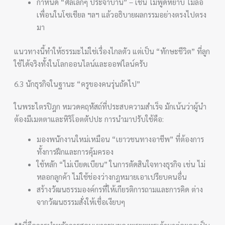
กำหนด “ศีลเล็กๆ ประจำบ้าน” – เช่น ไม่พูดหยาบ ไม่ล้อ
เพื่อนในโซเชียล ฯลฯ แล้วอธิบายผลกรรมอย่างตรงไปตรง
มา
แนวทางนี้ทำให้ธรรมะไม่ใช่เรื่องไกลตัว แต่เป็น “ทักษะชีวิต” ที่ลูก
ใช้ได้จริงทั้งในโลกออนไลน์และออฟไลน์ครับ
6.3 นักธุรกิจในฐานะ “ครูของคนรุ่นถัดไป”
ในพระไตรปิฎก หมวดคฤหัสถ์ที่ประสบความสำเร็จ มักเน้นว่าผู้นำ
ต้องมีเมตตาและหิริโอตตัปปะ การนำมาปรับใช้คือ:
มองพนักงานใหม่เหมือน “เยาวชนทางอาชีพ” ที่ต้องการ
ทั้งการฝึกและการคุ้มครอง
ใช้หลัก “ไม่เบียดเบียน” ในการตัดสินใจทางธุรกิจ เช่น ไม่
หลอกลูกค้า ไม่ใช้ช่องว่างกฎหมายเอาเปรียบคนอื่น
สร้างวัฒนธรรมองค์กรที่ให้เกียรติการถามและการคิด ต่าง
จากวัฒนธรรมสั่งให้เชื่อเงียบๆ