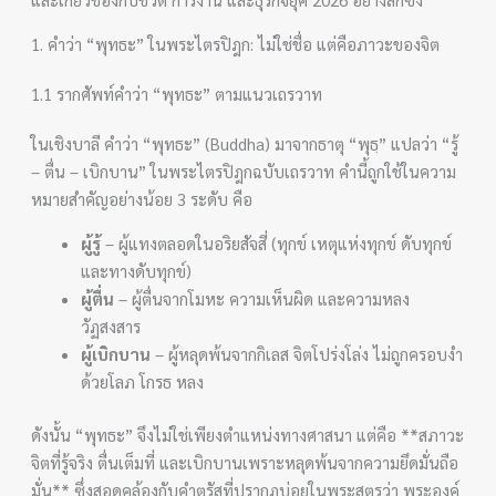
1. คำว่า “พุทธะ” ในพระไตรปิฎก: ไม่ใช่ชื่อ แต่คือภาวะของจิต
1.1 รากศัพท์คำว่า “พุทธะ” ตามแนวเถรวาท
ในเชิงบาลี คำว่า “พุทธะ” (Buddha) มาจากธาตุ “พุธฺ” แปลว่า “รู้
– ตื่น – เบิกบาน” ในพระไตรปิฎกฉบับเถรวาท คำนี้ถูกใช้ในความ
หมายสำคัญอย่างน้อย 3 ระดับ คือ
ผู้รู้
– ผู้แทงตลอดในอริยสัจสี่ (ทุกข์ เหตุแห่งทุกข์ ดับทุกข์
และทางดับทุกข์)
ผู้ตื่น
– ผู้ตื่นจากโมหะ ความเห็นผิด และความหลง
วัฏสงสาร
ผู้เบิกบาน
– ผู้หลุดพ้นจากกิเลส จิตโปร่งโล่ง ไม่ถูกครอบงำ
ด้วยโลภ โกรธ หลง
ดังนั้น “พุทธะ” จึงไม่ใช่เพียงตำแหน่งทางศาสนา แต่คือ **สภาวะ
จิตที่รู้จริง ตื่นเต็มที่ และเบิกบานเพราะหลุดพ้นจากความยึดมั่นถือ
มั่น** ซึ่งสอดคล้องกับคำตรัสที่ปรากฏบ่อยในพระสูตรว่า พระองค์