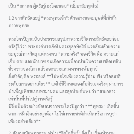
เป็น “ตถาคต ผู้ตรัสรู้เองโดยชอบ” (สัมมาสัมพุทโธ)
1.2 จากสิทธัตถะสู่ “พระพุทธเจ้า”: ตัวอย่างของมนุษย์ที่เข้าถึง
ภาวะพุทธะ
พระไตรปิฎกฉบับประชาชนสรุปภาพรวมชีวิตพระสิทธัตถะก่อน
ตรัสรู้ไว้ว่า พระองค์ทรงเกิดในตระกูลกษัตริย์ แวดล้อมด้วยความ
สมบูรณ์ทางวัตถุ แต่ทรงพบ “ความจริง” ของชีวิต คือ ความแก่
เจ็บ ตาย และนักบวช จนเกิดความเบื่อหน่ายในความเพลิดเพลิน
ชั่วคราวของโลก แล้วออกบวชแสวงหาทางพ้นทุกข์
สิ่งสำคัญคือ พระองค์ **ไม่พอใจเพียงความรู้อ่าน ฟัง หรือสมาธิ
ระดับฌานอย่างเดียว** แต่ใช้ชีวิตทดลองกับตัวเองจริงๆ ผ่านการ
บำเพ็ญเพียรแบบทรมานตน และสุดท้ายค้นพบว่า “สายกลาง”
เท่านั้นที่นำไปสู่การตรัสรู้
นี่จึงเป็นตัวอย่างชัดเจนจากพระไตรปิฎกว่า **“พุทธะ” เกิดขึ้น
จากการฝึกจิตอย่างถูกต้อง ไม่ใช่เพราะชาติกำเนิดหรือการบูชา
เพียงอย่างเดียว**
2. สังคมสมัยพุทธกาล: ทำไม “จิตใจตื่นรู้” จึงเป็นเรื่องท้าทาย