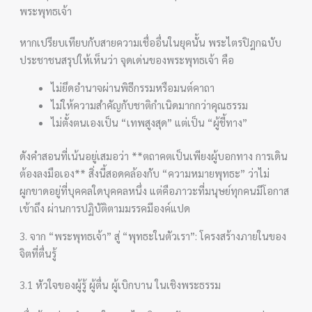
พระพุทธเจ้า
หากเปรียบเทียบกับสายความเชื่ออื่นในยุคนั้น พระไตรปิฎกฉบับ
ประชาชนสรุปให้เห็นว่า จุดเด่นของพระพุทธเจ้า คือ
ไม่ยึดอำนาจผ่านพิธีกรรมหรือมนต์คาถา
ไม่ให้ความสำคัญกับชาติกำเนิดมากกว่าคุณธรรม
ไม่ตั้งตนเองเป็น “เทพสูงสุด” แต่เป็น “ผู้ชี้ทาง”
ดังคำสอนที่เน้นอยู่เสมอว่า **ตถาคตเป็นเพียงผู้บอกทาง การเดิน
ต้องลงมือเอง** สิ่งนี้สอดคล้องกับ “ความหมายพุทธะ” ว่าไม่
ผูกขาดอยู่ที่บุคคลใดบุคคลหนึ่ง แต่คือภาวะที่มนุษย์ทุกคนมีโอกาส
เข้าถึง ผ่านการปฏิบัติตามมรรคมีองค์แปด
3. จาก “พระพุทธเจ้า” สู่ “พุทธะในตัวเรา”: โครงสร้างภายในของ
จิตที่ตื่นรู้
3.1 หัวใจของผู้รู้ ผู้ตื่น ผู้เบิกบาน ในเชิงพระธรรม