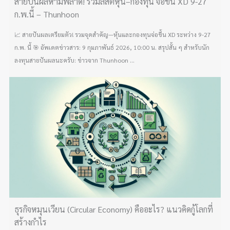
สายปันผลห้ามพลาด! รวมลิสต์หุ้น–กองทุน จ่อขึ้น XD 9-27
ก.พ.นี้ – Thunhoon
📈 สายปันผลเตรียมตัว! รวมจุดสำคัญ—หุ้นและกองทุนจ่อขึ้น XD ระหว่าง 9-27
ก.พ. นี้ 🎯 อัพเดตข่าวสาร: 9 กุมภาพันธ์ 2026, 10:00 น. สรุปสั้น ๆ สำหรับนัก
ลงทุนสายปันผลนะครับ: ข่าวจาก Thunhoon ...
ธุรกิจหมุนเวียน (Circular Economy) คืออะไร? แนวคิดกู้โลกที่
สร้างกำไร