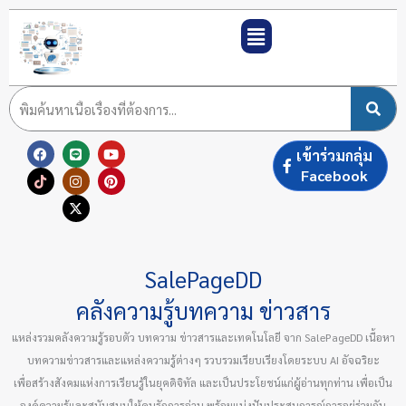
Skip
to
content
F
T
L
I
X
Y
P
เข้าร่วมกลุ่ม
a
i
i
n
-
o
i
c
k
n
s
t
u
n
Facebook
e
t
e
t
w
t
t
b
o
a
i
u
e
o
k
g
t
b
r
o
r
t
e
e
k
a
e
s
m
r
t
SalePageDD
คลังความรู้บทความ ข่าวสาร
แหล่งรวมคลังความรู้รอบตัว บทความ ข่าวสารและเทคโนโลยี จาก SalePageDD เนื้อหา
บทความข่าวสารและแหล่งความรู้ต่างๆ รวบรวมเรียบเรียงโดยระบบ AI อัจฉริยะ
เพื่อสร้างสังคมแห่งการเรียนรู้ในยุคดิจิทัล และเป็นประโยชน์แก่ผู้อ่านทุกท่าน เพื่อเป็น
องค์ความรู้และสนับสนุนให้คนรักการอ่าน พร้อมแบ่งปันประสบการณ์การอยู่ร่วมกัน