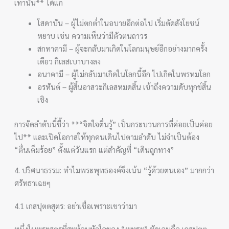
เท่านั้น** ได้แก่
โสดาบัน – ผู้ไม่ตกต่ำในอบายอีกต่อไป เริ่มตัดสังโยชน์
หยาบ เช่น ความเห็นว่ามีตัวตนถาวร
สกทาคามี – ผู้จะกลับมาเกิดในโลกมนุษย์อีกอย่างมากครั้ง
เดียว กิเลสเบาบางลง
อนาคามี – ผู้ไม่กลับมาเกิดในโลกนี้อีก ไปเกิดในพรหมโลก
อรหันต์ – ผู้สิ้นอาสวะกิเลสหมดสิ้น เข้าถึงความดับทุกข์สิ้น
เชิง
การจัดลำดับนี้ชี้ว่า **“จิตใจตื่นรู้” เป็นกระบวนการที่ค่อยเป็นค่อย
ไป** และเปิดโอกาสให้ทุกคนเดินไปตามลำดับ ไม่จำเป็นต้อง
“ตื่นเต็มร้อย” ตั้งแต่วันแรก แต่สำคัญที่ “เดินถูกทาง”
4. ปริศนาธรรม: ทำไมพระพุทธองค์จึงเน้น “รู้ด้วยตนเอง” มากกว่า
ศรัทธาเฉยๆ
4.1 เกสปุตตสูตร: อย่าเชื่อเพราะเขาว่ามา
หนึ่งในพระสูตรที่สะท้อนหัวใจของ “พุทธะ” ชัดเจนคือ เกสปุตต