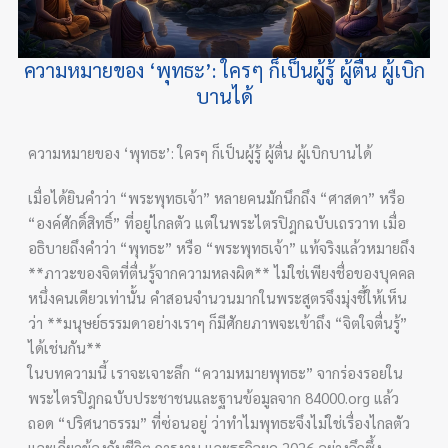
ความหมายของ ‘พุทธะ’: ใครๆ ก็เป็นผู้รู้ ผู้ตื่น ผู้เบิก
บานได้
ความหมายของ ‘พุทธะ’: ใครๆ ก็เป็นผู้รู้ ผู้ตื่น ผู้เบิกบานได้
เมื่อได้ยินคำว่า “พระพุทธเจ้า” หลายคนมักนึกถึง “ศาสดา” หรือ
“องค์ศักดิ์สิทธิ์” ที่อยู่ไกลตัว แต่ในพระไตรปิฎกฉบับเถรวาท เมื่อ
อธิบายถึงคำว่า “พุทธะ” หรือ “พระพุทธเจ้า” แท้จริงแล้วหมายถึง
**ภาวะของจิตที่ตื่นรู้จากความหลงผิด** ไม่ใช่เพียงชื่อของบุคคล
หนึ่งคนเดียวเท่านั้น คำสอนจำนวนมากในพระสูตรจึงมุ่งชี้ให้เห็น
ว่า **มนุษย์ธรรมดาอย่างเราๆ ก็มีศักยภาพจะเข้าถึง “จิตใจตื่นรู้”
ได้เช่นกัน**
ในบทความนี้ เราจะเจาะลึก “ความหมายพุทธะ” จากร่องรอยใน
พระไตรปิฎกฉบับประชาชนและฐานข้อมูลจาก 84000.org แล้ว
ถอด “ปริศนาธรรม” ที่ซ่อนอยู่ ว่าทำไมพุทธะจึงไม่ใช่เรื่องไกลตัว
และเกี่ยวข้องกับชีวิต การงาน และธุรกิจยุค 2026 อย่างลึกซึ้ง