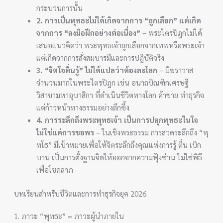
กระบวนการนั้น
2. การเป็นพุทธะไม่ได้เกิดจากการ “ถูกเลือก” แต่เกิด
จากการ “ลงมือฝึกอย่างต่อเนื่อง”
– พระไตรปิฎกไม่ได้
เสนอแนวคิดว่า พระพุทธเจ้าถูกเลือกจากเทพหรือพระเจ้า
แต่เกิดจากการสั่งสมบารมีและการปฏิบัติจริง
3. “จิตใจตื่นรู้” ไม่ได้แปลว่าต้องละโลก
– มีฆราวาส
จำนวนมากในพระไตรปิฎก เช่น อนาถบิณฑิกเศรษฐี
วิสาขามหาอุบาสิกา ที่ดำเนินชีวิตทางโลก ค้าขาย ทำธุรกิจ
แต่ก้าวหน้าทางธรรมอย่างลึกซึ้ง
4. การระลึกถึงพระพุทธเจ้า เป็นการปลุกพุทธะในใจ
ไม่ใช่แค่การขอพร
– ในเชิงพระธรรม การสวดระลึกถึง “พุ
ทโธ” มีเป้าหมายเพื่อให้จิตระลึกถึงคุณแห่งการรู้ ตื่น เบิก
บาน เป็นการตั้งฐานจิตให้ออกจากความฟุ้งซ่าน ไม่ใช่พิธี
เพื่อโชคลาภ
บทเรียนสำหรับชีวิตและการทำธุรกิจยุค 2026
1. ภาวะ “พุทธะ” = ภาวะผู้นำภายใน