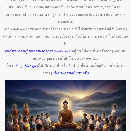
ของมนุษย์ กับ AI อย่างสงบสุขพึ่งพากันและกัน หากเนื้อหาและข้อมูลส่วนใดของ
บทความข่าวสาร และแหล่งความรู้ต่างๆที่ AI รวบรวมและเรียบเรียงมา มีข้อผิดพลาด
ประการใด
ทาง SalePageDD ต้องกราบขออภัยล่วงหน้ามา ณ ที่นี้ ด้วยครับ ทางเรายินดีรับฟังความ
คิดเห็น คำติชม คำตักเตือน เพื่อนำมาปรับใช้และแก้ไขในการวางระบบ AI ให้ดียิ่งขึ้นต่อ
ไป
แหล่งรวมความรู้ บทความ ข่าวสาร SalePageDD
อยู่ภายใต้การบริหารจัดการดูแลระบบ
และควบคุมการวางคำสั่งรันระบบ AI อัจฉริยะ
โดย :
Shop SDesign
ผู้ให้บริการเว็บโฮสติ้ง รับทำเว็บไซต์ และโซลูชั่นออนไลน์ครบ
วงจร
(นโยบายความเป็นส่วนตัว)