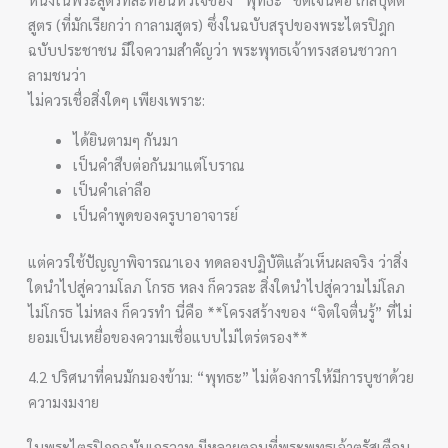
สูตร (ที่มักเรียกว่า กาลามสูตร) ซึ่งในฉบับสรุปของพระไตรปิฎก
ฉบับประชาชน มีใจความสำคัญว่า พระพุทธเจ้าทรงสอนชาวกา
ลามชนว่า
ไม่ควรเชื่อสิ่งใดๆ เพียงเพราะ:
ได้ยินตามๆ กันมา
เป็นคำสืบต่อกันมาแต่โบราณ
เป็นคำเล่าลือ
เป็นคำพูดของครูบาอาจารย์
แต่ควรใช้ปัญญาพิจารณาเอง ทดลองปฏิบัติแล้วเห็นผลจริง ว่าสิ่ง
ใดนำไปสู่ความโลภ โกรธ หลง ก็ควรละ สิ่งใดนำไปสู่ความไม่โลภ
ไม่โกรธ ไม่หลง ก็ควรทำ นี่คือ **โครงสร้างของ “จิตใจตื่นรู้” ที่ไม่
ยอมเป็นเหยื่อของความเชื่อแบบไม่ไตร่ตรอง**
4.2 ปริศนาที่คนมักมองข้าม: “พุทธะ” ไม่ต้องการให้มีการบูชาด้วย
ความงมงาย
ในพระไตรปิฎกฉบับเถรวาท มีหลายตอนที่พระพุทธเจ้าตรัสเตือน