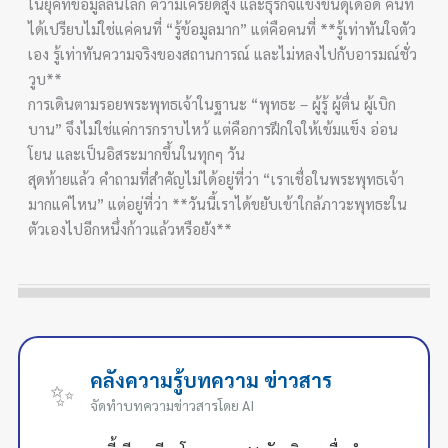
ในยุคที่ข้อมูลล้นโลก ความเครียดสูง และธุรกิจแข่งขันดุเดือด คนที่
ได้เปรียบไม่ใช่แค่คนที่ “รู้ข้อมูลมาก” แต่คือคนที่ **รู้เท่าทันใจตัว
เอง รู้เท่าทันความจริงของสถานการณ์ และไม่หลงไปกับอารมณ์ชั่ว
วูบ**
การเดินตามรอยพระพุทธเจ้าในฐานะ “พุทธะ – ผู้รู้ ผู้ตื่น ผู้เบิก
บาน” จึงไม่ใช่แค่การกราบไหว้ แต่คือการฝึกใจให้เข้มแข็ง อ่อน
โยน และเป็นอิสระมากขึ้นในทุกๆ วัน
สุดท้ายแล้ว คำถามที่สำคัญไม่ได้อยู่ที่ว่า “เราเชื่อในพระพุทธเจ้า
มากแค่ไหน” แต่อยู่ที่ว่า **วันนี้เราได้ขยับเข้าใกล้ภาวะพุทธะใน
ตัวเองไปอีกหนึ่งก้าวแล้วหรือยัง**
คลังความรู้บทความ ข่าวสาร
✨
จัดทำบทความข่าวสารโดย AI