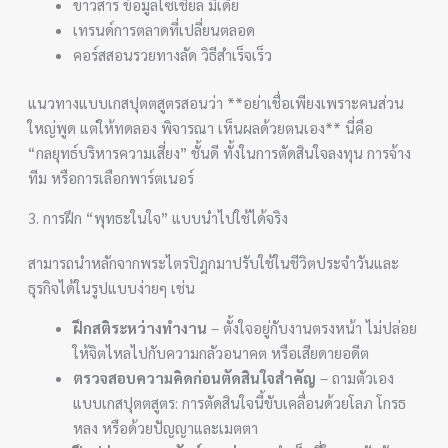
ข่าวสาร ข้อมูลโซเชียล มีเดีย
เทรนด์การตลาดที่เปลี่ยนตลอด
คอร์สสอนรวยทางลัด วิธีสำเร็จเร็ว
แนวทางแบบเกสปุตตสูตรสอนว่า **อย่าเชื่อเพียงเพราะคนส่วน
ใหญ่พูด แต่ให้ทดลอง พิจารณา เห็นผลด้วยตนเอง** นี่คือ
“กลยุทธ์บริหารความเสี่ยง” ชั้นดี ทั้งในการตัดสินใจลงทุน การจ้าง
ทีม หรือการเลือกพาร์ตเนอร์
3. การฝึก “พุทธะในใจ” แบบนำไปใช้ได้จริง
สามารถนำหลักจากพระไตรปิฎกมาปรับใช้ในชีวิตประจำวันและ
ธุรกิจได้ในรูปแบบง่ายๆ เช่น
ฝึกสติระหว่างทำงาน
– ตั้งใจอยู่กับงานตรงหน้า ไม่ปล่อย
ให้จิตไหลไปกับความกลัวอนาคต หรือเสียดายอดีต
ตรวจสอบความคิดก่อนตัดสินใจสำคัญ
– ถามตัวเอง
แบบเกสปุตตสูตร: การตัดสินใจนี้ขับเคลื่อนด้วยโลภ โกรธ
หลง หรือด้วยปัญญาและเมตตา