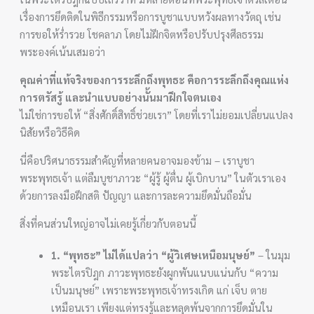
เรื่องการยึดติดในพิธีกรรมหรือการบูชาแบบหวังผลทางวัตถุ เช่น
การขอให้ร่ำรวย โชคลาภ โดยไม่ฝึกจิตหรือปรับปรุงศีลธรรม
พระองค์เน้นเสมอว่า
คุณค่าที่แท้จริงของการระลึกถึงพุทธะ คือการระลึกถึงคุณแห่ง
การตรัสรู้ และนำแบบอย่างนั้นมาฝึกใจตนเอง
ไม่ใช่การขอให้ “สิ่งศักดิ์สิทธิ์ช่วยเรา” โดยที่เราไม่ยอมเปลี่ยนแปลง
นิสัยหรือวิธีคิด
นี่คือปริศนาธรรมสำคัญที่หลายคนอาจมองข้าม – เราบูชา
พระพุทธเจ้า แต่ลืมบูชาภาวะ “ผู้รู้ ผู้ตื่น ผู้เบิกบาน” ในตัวเราเอง
ด้วยการลงมือฝึกสติ ปัญญา และการละความยึดมั่นถือมั่น
สิ่งที่คนส่วนใหญ่อาจไม่เคยรู้เกี่ยวกับตอนนี้
1. “พุทธะ” ไม่ได้แปลว่า “ผู้วิเศษเหนือมนุษย์”
– ในมุม
พระไตรปิฎก ภาวะพุทธะยังผูกพันแนบแน่นกับ “ความ
เป็นมนุษย์” เพราะพระพุทธเจ้าทรงเกิด แก่ เจ็บ ตาย
เหมือนเรา เพียงแต่ทรงรู้และหลุดพ้นจากการยึดมั่นใน