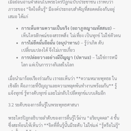
เมื่อย้อนอ่านคำสอนในพระไตรปิฎกฉบับประชาชน เราพบว่า
ภาวะของ “จิตใจตื่นรู้” มีองค์ประกอบสำคัญที่สอดคล้องกันอยู่
เสมอ ได้แก่
การเห็นตามความเป็นจริง (ยถาภูตญาณทัสสนะ)
–
เห็นไตรลักษณ์ของสรรพสิ่ง: ไม่เที่ยง เป็นทุกข์ ไม่ใช่ตัวตน
การไม่ยึดมั่นถือมั่น (อนุปาทาน)
– รู้ว่าเกิด ดับ
เปลี่ยนแปลงได้ จึงไม่เกาะเกี่ยว
การปล่อยวางอย่างมีปัญญา (ปหานะ)
– ไม่ใช่การหนี
โลก แต่เป็นการวางกิเลสในโลก
เมื่อนำมาร้อยเรียงร่วมกัน เราจะเห็นว่า **ความหมายพุทธะ ใน
เชิงลึก คือภาวะที่ปัญญาและความหลุดพ้นทำงานพร้อมกัน** รู้
แจ้งทุกข์ รู้ทางดับทุกข์ และไม่กลับไปยึดทุกข์แบบเดิมอีก
3.2 ระดับของการตื่นรู้ในพระพุทธศาสนา
พระไตรปิฎกอธิบายลำดับของการตื่นรู้ไว้ผ่าน “อริยบุคคล” 4 ขั้น
ซึ่งสะท้อนให้เห็นว่า **จิตที่ตื่นรู้นั้นมีระดับ ไม่ใช่แค่ “รู้หรือไม่รู้”