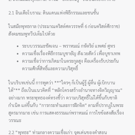
2.1 อินเดียโบราณ: ดินแดนแห่งพิธีกรรมและชนชั้น
ในสมัยพุทธกาล (ประมาณคริสต์ศตวรรษที่ 6 ก่อนคริสต์ศักราช)
สังคมชมพูทวีปเต็มไปด้วย
ระบบวรรณะชัดเจน – พราหมณ์ กษัตริย์ แพศย์ ศูทร
ความเชื่อเรื่องพิธีกรรมบูชายัญ สังเวยสัตว์ เพื่อบูชาเทพ
ความเชื่อว่าการเกิดมาในตระกูลสูง คือเครื่องรับประกัน
ความศักดิ์สิทธิ์และความบริสุทธิ์
ในบริบทเช่นนี้ การพูดว่า **“ใครๆ ก็เป็นผู้รู้ ผู้ตื่น ผู้เบิกบาน
ได้”** ถือเป็นแนวคิดที่ “พลิกโครงสร้างอำนาจทางจิตวิญญาณ”
อย่างมาก พระพุทธองค์ทรงชี้ว่า ความบริสุทธิ์ไม่ได้ขึ้นกับชาติ
กำเนิด แต่ขึ้นกับ “การกระทำและการฝึกจิต” ตามที่ปรากฏในพระ
สูตรมากมาย เช่น การแสดงธรรมแก่พราหมณ์ การไขข้อสงสัยเรื่อง
วรรณะ
2.2 “พุทธะ” ท่ามกลางความเชื่อเก่า: จุดเด่นของคำสอน