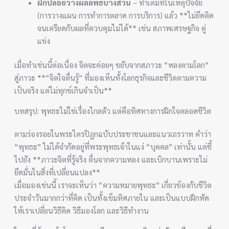
ฝึกปล่อยวางผลลัพธ์บางส่วน
– ทำเต็มที่ในเหตุปัจจัย
(การวางแผน การทำการตลาด การบริการ) แล้ว **ไม่ยึดติด
จนเครียดกับผลที่ควบคุมไม่ได้** เช่น สภาพเศรษฐกิจ คู่
แข่ง
เมื่อทำเช่นนี้ต่อเนื่อง จิตจะค่อยๆ ขยับจากสภาวะ “หลงตามโลก”
สู่ภาวะ **“จิตใจตื่นรู้” ที่มองเห็นทั้งโลกธุรกิจและชีวิตตามความ
เป็นจริง แต่ไม่ทุกข์เกินจำเป็น**
บทสรุป: พุทธะไม่ใช่เรื่องไกลตัว แต่คือทิศทางการฝึกใจตลอดชีวิต
ตามร่องรอยในพระไตรปิฎกฉบับประชาชนและแนวเถรวาท คำว่า
“พุทธะ” ไม่ได้จำกัดอยู่ที่พระพุทธเจ้าในแง่ “บุคคล” เท่านั้น แต่ชี้
ไปยัง **ภาวะจิตที่รู้จริง ตื่นจากความหลง และเบิกบานเพราะไม่
ยึดมั่นในสิ่งที่เปลี่ยนแปลง**
เมื่อมองเช่นนี้ เราจะเห็นว่า “ความหมายพุทธะ” เกี่ยวข้องกับชีวิต
ประจำวันมากกว่าที่คิด เป็นทั้งเข็มทิศภายใน และเป็นแบบฝึกหัด
ให้เราเปลี่ยนวิธีคิด วิธีมองโลก และวิธีทำงาน