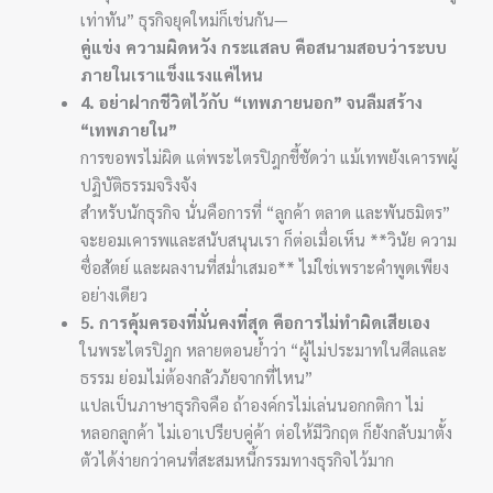
เท่าทัน” ธุรกิจยุคใหม่ก็เช่นกัน—
คู่แข่ง ความผิดหวัง กระแสลบ คือสนามสอบว่าระบบ
ภายในเราแข็งแรงแค่ไหน
4. อย่าฝากชีวิตไว้กับ “เทพภายนอก” จนลืมสร้าง
“เทพภายใน”
การขอพรไม่ผิด แต่พระไตรปิฎกชี้ชัดว่า แม้เทพยังเคารพผู้
ปฏิบัติธรรมจริงจัง
สำหรับนักธุรกิจ นั่นคือการที่ “ลูกค้า ตลาด และพันธมิตร”
จะยอมเคารพและสนับสนุนเรา ก็ต่อเมื่อเห็น **วินัย ความ
ซื่อสัตย์ และผลงานที่สม่ำเสมอ** ไม่ใช่เพราะคำพูดเพียง
อย่างเดียว
5. การคุ้มครองที่มั่นคงที่สุด คือการไม่ทำผิดเสียเอง
ในพระไตรปิฎก หลายตอนย้ำว่า “ผู้ไม่ประมาทในศีลและ
ธรรม ย่อมไม่ต้องกลัวภัยจากที่ไหน”
แปลเป็นภาษาธุรกิจคือ ถ้าองค์กรไม่เล่นนอกกติกา ไม่
หลอกลูกค้า ไม่เอาเปรียบคู่ค้า ต่อให้มีวิกฤต ก็ยังกลับมาตั้ง
ตัวได้ง่ายกว่าคนที่สะสมหนี้กรรมทางธุรกิจไว้มาก