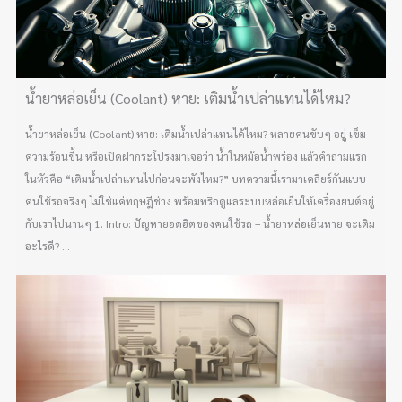
น้ำยาหล่อเย็น (Coolant) หาย: เติมน้ำเปล่าแทนได้ไหม?
น้ำยาหล่อเย็น (Coolant) หาย: เติมน้ำเปล่าแทนได้ไหม? หลายคนขับๆ อยู่ เข็ม
ความร้อนขึ้น หรือเปิดฝากระโปรงมาเจอว่า น้ำในหม้อน้ำพร่อง แล้วคำถามแรก
ในหัวคือ “เติมน้ำเปล่าแทนไปก่อนจะพังไหม?” บทความนี้เรามาเคลียร์กันแบบ
คนใช้รถจริงๆ ไม่ใช่แค่ทฤษฎีช่าง พร้อมทริกดูแลระบบหล่อเย็นให้เครื่องยนต์อยู่
กับเราไปนานๆ 1. Intro: ปัญหายอดฮิตของคนใช้รถ – น้ำยาหล่อเย็นหาย จะเติม
อะไรดี? ...