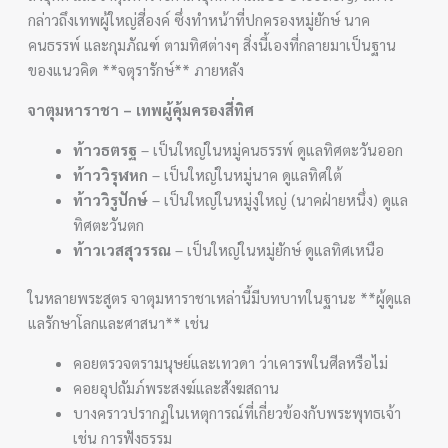
กล่าวถึงเทพผู้ใหญ่สี่องค์ ซึ่งทำหน้าที่ปกครองหมู่ยักษ์ นาค
คนธรรพ์ และกุมภัณฑ์ ตามทิศต่างๆ สิ่งนี้เองที่กลายมาเป็นฐาน
ของแนวคิด **จตุรารักษ์** ภายหลัง
จาตุมหาราชา – เทพผู้คุ้มครองสี่ทิศ
ท้าวธตรฐ
– เป็นใหญ่ในหมู่คนธรรพ์ ดูแลทิศตะวันออก
ท้าววิรุฬหก
– เป็นใหญ่ในหมู่นาค ดูแลทิศใต้
ท้าววิรูปักษ์
– เป็นใหญ่ในหมู่งูใหญ่ (นาคฝ่ายหนึ่ง) ดูแล
ทิศตะวันตก
ท้าวเวสสุวรรณ
– เป็นใหญ่ในหมู่ยักษ์ ดูแลทิศเหนือ
ในหลายพระสูตร จาตุมหาราชาเหล่านี้มีบทบาทในฐานะ **ผู้ดูแล
แลรักษาโลกและศาสนา** เช่น
คอยตรวจตรามนุษย์และเทวดา ว่าเคารพในศีลหรือไม่
คอยอุปถัมภ์พระสงฆ์และสังฆสถาน
บางคราวปรากฏในเหตุการณ์ที่เกี่ยวข้องกับพระพุทธเจ้า
เช่น การฟังธรรม