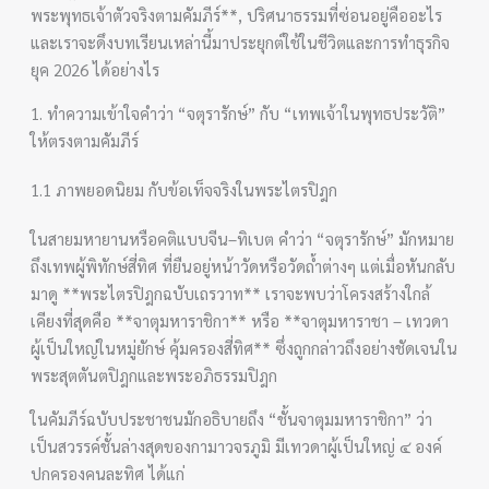
พระพุทธเจ้าตัวจริงตามคัมภีร์**, ปริศนาธรรมที่ซ่อนอยู่คืออะไร
และเราจะดึงบทเรียนเหล่านี้มาประยุกต์ใช้ในชีวิตและการทำธุรกิจ
ยุค 2026 ได้อย่างไร
1. ทำความเข้าใจคำว่า “จตุรารักษ์” กับ “เทพเจ้าในพุทธประวัติ”
ให้ตรงตามคัมภีร์
1.1 ภาพยอดนิยม กับข้อเท็จจริงในพระไตรปิฎก
ในสายมหายานหรือคติแบบจีน–ทิเบต คำว่า “จตุรารักษ์” มักหมาย
ถึงเทพผู้พิทักษ์สี่ทิศ ที่ยืนอยู่หน้าวัดหรือวัดถ้ำต่างๆ แต่เมื่อหันกลับ
มาดู **พระไตรปิฎกฉบับเถรวาท** เราจะพบว่าโครงสร้างใกล้
เคียงที่สุดคือ **จาตุมหาราชิกา** หรือ **จาตุมหาราชา – เทวดา
ผู้เป็นใหญ่ในหมู่ยักษ์ คุ้มครองสี่ทิศ** ซึ่งถูกกล่าวถึงอย่างชัดเจนใน
พระสุตตันตปิฎกและพระอภิธรรมปิฎก
ในคัมภีร์ฉบับประชาชนมักอธิบายถึง “ชั้นจาตุมมหาราชิกา” ว่า
เป็นสวรรค์ชั้นล่างสุดของกามาวจรภูมิ มีเทวดาผู้เป็นใหญ่ ๔ องค์
ปกครองคนละทิศ ได้แก่