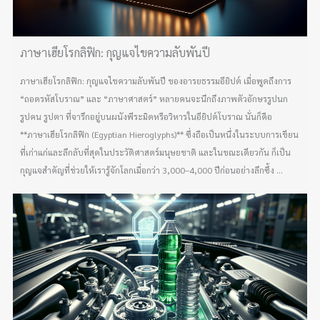
ภาษาเฮียโรกลิฟิก: กุญแจไขความลับพันปี
ภาษาเฮียโรกลิฟิก: กุญแจไขความลับพันปี ของอารยธรรมอียิปต์ เมื่อพูดถึงการ
“ถอดรหัสโบราณ” และ “ภาษาศาสตร์” หลายคนจะนึกถึงภาพตัวอักษรรูปนก
รูปคน รูปตา ที่จารึกอยู่บนผนังพีระมิดหรือวิหารในอียิปต์โบราณ นั่นก็คือ
**ภาษาเฮียโรกลิฟิก (Egyptian Hieroglyphs)** ซึ่งถือเป็นหนึ่งในระบบการเขียน
ที่เก่าแก่และลึกลับที่สุดในประวัติศาสตร์มนุษยชาติ และในขณะเดียวกัน ก็เป็น
กุญแจสำคัญที่ช่วยให้เรารู้จักโลกเมื่อกว่า 3,000–4,000 ปีก่อนอย่างลึกซึ้ง ...