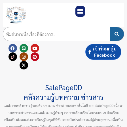
Skip
to
content
F
T
L
I
X
Y
P
เข้าร่วมกลุ่ม
a
i
i
n
-
o
i
c
k
n
s
t
u
n
Facebook
e
t
e
t
w
t
t
b
o
a
i
u
e
o
k
g
t
b
r
o
r
t
e
e
k
a
e
s
m
r
t
SalePageDD
คลังความรู้บทความ ข่าวสาร
แหล่งรวมคลังความรู้รอบตัว บทความ ข่าวสารและเทคโนโลยี จาก SalePageDD เนื้อหา
บทความข่าวสารและแหล่งความรู้ต่างๆ รวบรวมเรียบเรียงโดยระบบ AI อัจฉริยะ
เพื่อสร้างสังคมแห่งการเรียนรู้ในยุคดิจิทัล และเป็นประโยชน์แก่ผู้อ่านทุกท่าน เพื่อเป็น
องค์ความรู้และสนับสนุนให้คนรักการอ่าน พร้อมแบ่งปันประสบการณ์การอยู่ร่วมกัน