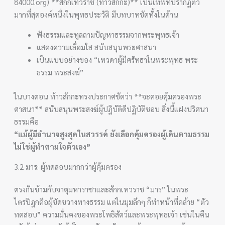
84000.org) **สักกเทวราช (ท้าวสักกะ)** เป็นเทพที่ปรากฏตัว
มากที่สุดองค์หนึ่งในพุทธประวัติ มีบทบาทชัดทั้งในด้าน
ฟังธรรมและทูลถามปัญหาธรรมจากพระพุทธเจ้า
แสดงความเลื่อมใส สนับสนุนพระศาสนา
เป็นแบบอย่างของ “เทวดาผู้มีศรัทธาในพระพุทธ พระ
ธรรม พระสงฆ์”
ในบางตอน ท้าวสักกะทรงประกาศชัดว่า **จะคอยคุ้มครองพระ
ศาสนา** สนับสนุนพระสงฆ์ผู้ปฏิบัติดีปฏิบัติชอบ สิ่งนี้แฝงปริศนา
ธรรมคือ
“แม้ผู้มีอำนาจสูงสุดในสวรรค์ ยังเลือกคุ้มครองผู้เดินตามธรรม
ไม่ใช่ผู้ทำตามใจตัวเอง”
3.2 มาร: ผู้ทดสอบมากกว่าผู้คุ้มครอง
ตรงกันข้ามกับจาตุมหาราชาและสักกเทวราช “มาร” ในพระ
ไตรปิฎกคือผู้ขัดขวางทางธรรม แต่ในมุมลึกๆ ก็ทำหน้าที่คล้าย “ตัว
ทดสอบ” ความมั่นคงของพระโพธิสัตว์และพระพุทธเจ้า เช่นในคืน