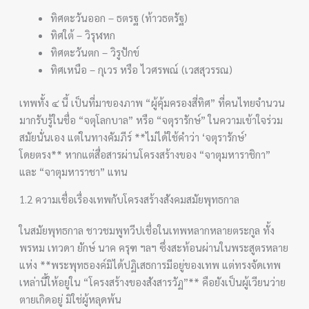
ทิศตะวันออก – ธตรฐ (ท้าวธตรัฐ)
ทิศใต้ – วิรุฬหก
ทิศตะวันตก – วิรูปักข์
ทิศเหนือ – กุเวร หรือ ไวศรพณ์ (เวสสุวรรณ)
เทพทั้ง ๔ นี้ เป็นที่มาของภาพ “ผู้คุ้มครองสี่ทิศ” ที่คนไทยจำนวน
มากรับรู้ในชื่อ “จตุโลกบาล” หรือ “จตุรารักษ์” ในความเข้าใจร่วม
สมัยนั่นเอง แต่ในทางคัมภีร์ **ไม่ได้ใช้คำว่า ‘จตุรารักษ์’
โดยตรง** หากแต่สื่อสารผ่านโครงสร้างของ “จาตุมหาราชิกา”
และ “จาตุมหาราชา” แทน
1.2 ความเชื่อเรื่องเทพกับโครงสร้างสังคมสมัยพุทธกาล
ในสมัยพุทธกาล ชาวชมพูทวีปเชื่อในเทพหลากหลายตระกูล ทั้ง
พรหม เทวดา ยักษ์ นาค ครุฑ ฯลฯ ซึ่งสะท้อนผ่านในพระสูตรหลาย
แห่ง **พระพุทธองค์มิได้ปฏิเสธการมีอยู่ของเทพ แต่ทรงจัดเทพ
เหล่านี้ให้อยู่ใน “โครงสร้างของสังสารวัฏ”** คือยังเป็นผู้เวียนว่าย
ตายเกิดอยู่ มิใช่ผู้หลุดพ้น