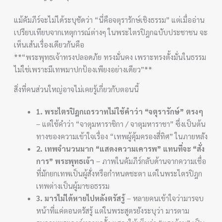
แม้คัมภีร์จะไม่ได้ระบุชัดว่า “นี่คือจตุรารักษ์เชิงธรรม” แต่เมื่ออ่าน
เปรียบเทียบจากเหตุการณ์ต่างๆ ในพระไตรปิฎกฉบับประชาชน จะ
เห็นเส้นเรื่องเดียวกันคือ
**“พระพุทธเจ้าทรงปลอดภัย ทรงมั่นคง เพราะทรงตั้งมั่นในธรรม
ไม่ใช่เพราะมีเทพมาปกป้องเพียงอย่างเดียว”**
สิ่งที่คนส่วนใหญ่อาจไม่เคยรู้เกี่ยวกับตอนนี้
1. พระไตรปิฎกเถรวาทไม่ใช้คำว่า “จตุรารักษ์” ตรงๆ
– แต่ใช้คำว่า “จาตุมหาราชิกา / จาตุมหาราชา” ซึ่งเป็นต้น
ทางของความเข้าใจเรื่อง “เทพผู้คุ้มครองสี่ทิศ” ในภายหลัง
2. เทพจำนวนมาก “แสดงความเคารพ” แทนที่จะ “สั่ง
การ” พระพุทธเจ้า
– ภาพในคัมภีร์กลับด้านจากความเชื่อ
ที่มักยกเทพเป็นผู้สั่งหรือกำหนดชะตา แต่ในพระไตรปิฎก
เทพต่างเป็นผู้มาขอธรรม
3. มารไม่ได้หายไปหลังตรัสรู้
– หลายคนเข้าใจว่ามารจบ
หน้าที่แค่ตอนตรัสรู้ แต่ในพระสูตรยังระบุว่า มารตาม