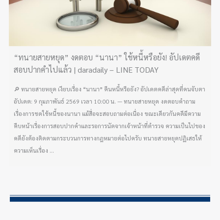
“ทนายสายหยุด” งดตอบ “นานา” ใช้หนี้หรือยัง! อัปเดตคดี
สอบปากคำไปแล้ว | daradaily – LINE TODAY
🔎 ทนายสายหยุด เงียบเรื่อง “นานา” คืนหนี้หรือยัง? อัปเดตคดีล่าสุดที่คนจับตา
อัปเดต: 9 กุมภาพันธ์ 2569 เวลา 10:00 น. — ทนายสายหยุด งดตอบคำถาม
เรื่องการชดใช้หนี้ของนานา แม้สื่อจะสอบถามต่อเนื่อง ขณะเดียวกันคดีมีความ
คืบหน้าเรื่องการสอบปากคำและรอการนัดจากเจ้าหน้าที่ตำรวจ ความเป็นไปของ
คดียังต้องติดตามกระบวนการทางกฎหมายต่อไปครับ ทนายสายหยุดปฏิเสธให้
ความเห็นเรื่อง ...