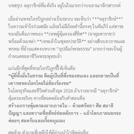
บทสรุป: จตุรารักษ์ที่แท้จริง อยู่ในใจมากกว่าบนอาณาจักรสวรรค์
เมื่ออ่านพระไตรปิฎกอย่างเป็นระบบ จะเห็นว่า “**จตุรารักษ์**”
ในความเข้าใจร่วมสมัย แม้จะไม่มีถ้อยคำนี้ตรงๆ ในคัมภีร์ แต่สาระ
ของมันคือภาพของ **เทพผู้คุ้มครองสี่ทิศ** (จาตุมหาราชา)
พร้อมด้วยเหล่า **เทพเจ้าในพุทธประวัติ** อย่างสักกเทวราชและ
พรหม ที่ล้วนแสดงบทบาท “อุปถัมภ์พระธรรม” มากกว่าจะเป็นผู้
กำหนดชะตาชีวิตพระพุทธเจ้า
แก่นลึกที่สุดที่พระไตรปิฎกชี้ให้เห็นคือ
“ผู้ที่ตั้งมั่นในธรรม คือผู้เป็นที่พึ่งของตนเอง และกลายเป็นที่
เคารพของโลกโดยไม่ต้องร้องขอ”
ในโลกธุรกิจและชีวิตส่วนตัวยุค 2026 ถ้าเราอยากมี “จตุรารักษ์”
คุ้มครองจริงๆ ทางที่สอดคล้องกับคำสอนคือ
สร้างเกราะคุ้มครองจากภายใน – ด้วยศรัทธา ศีล สมาธิ
ปัญญา และความซื่อสัตย์ต่อหลักการ – แล้วโลกภายนอกจะ
ค่อยๆ สอดรับและเกื้อหนุนเอง
สุดท้าย คำถามที่เหลือให้ผู้อ่านนำไปคิดต่อคือ: