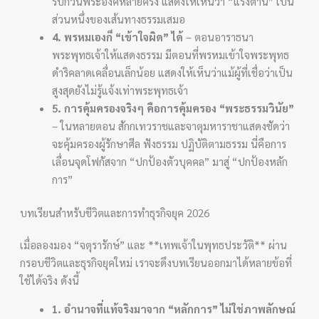
รบกวนพระองค์หลายครั้ง แสดงให้เห็นว่า “แรงต้าน” เป็น
ส่วนหนึ่งของเส้นทางธรรมเสมอ
4. พรหมเองก็ “เข้าใจผิด” ได้
– ตอนอาราธนา
พระพุทธเจ้าให้แสดงธรรม มีตอนที่พรหมเข้าใจพระพุทธ
ดำริคลาดเคลื่อนเล็กน้อย แสดงให้เห็นว่าแม้ผู้ที่เชื่อว่าเป็น
สูงสุดยังไม่รู้แจ้งเท่าพระพุทธเจ้า
5. การคุ้มครองจริงๆ คือการคุ้มครอง “พระธรรมวินัย”
– ในหลายตอน สักกเทวราชและจาตุมหาราชาแสดงชัดว่า
จะคุ้มครองผู้รักษาศีล ฟังธรรม ปฏิบัติตามธรรม นี่คือการ
เลื่อนจุดโฟกัสจาก “ปกป้องตัวบุคคล” มาสู่ “ปกป้องหลัก
การ”
บทเรียนสำหรับชีวิตและการทำธุรกิจยุค 2026
เมื่อลองมอง “จตุรารักษ์” และ **เทพเจ้าในพุทธประวัติ** ผ่าน
กรอบชีวิตและธุรกิจยุคใหม่ เราจะดึงบทเรียนออกมาได้หลายข้อที่
ใช้ได้จริง ดังนี้
1. อำนาจที่แท้จริงมาจาก “หลักการ” ไม่ใช่ภาพลักษณ์