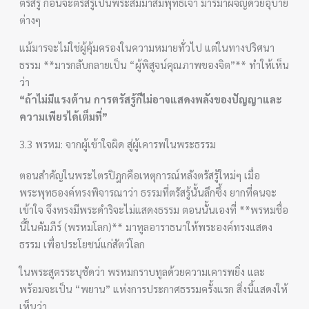
ตรัสรู้ ก่อนจะตรัสรู้เป็นพระสัมมาสัมพุทธเจ้า มารมาผจญด้วยอุบาย
ต่างๆ
แม้มารจะไม่ใช่ผู้คุ้มครองในความหมายทั่วไป แต่ในทางปริศนา
ธรรม **มารกลับกลายเป็น “ผู้พิสูจน์คุณภาพของจิต”** ทำให้เห็น
ว่า
“ถ้าไม่มีแรงต้าน การตรัสรู้ก็ไม่อาจแสดงพลังของปัญญาและ
ความเพียรได้เต็มที่”
3.3 พรหม: จากผู้เข้าใจผิด สู่ผู้เคารพในพระธรรม
ตอนสำคัญในพระไตรปิฎกคือเหตุการณ์หลังตรัสรู้ใหม่ๆ เมื่อ
พระพุทธองค์ทรงพิจารณาว่า ธรรมที่ตรัสรู้นั้นลึกซึ้ง ยากที่คนจะ
เข้าใจ จึงทรงมีพระดำริจะไม่แสดงธรรม ตอนนั้นเองที่ **พรหมชื่อ
นี้ในคัมภีร์ (พรหมโลก)** มาทูลอาราธนาให้พระองค์ทรงแสดง
ธรรม เพื่อประโยชน์แก่สัตว์โลก
ในพระสูตรระบุชัดว่า พรหมกราบทูลด้วยความเคารพยิ่ง และ
พร้อมจะเป็น “พยาน” แห่งการประกาศธรรมครั้งแรก สิ่งนี้แสดงให้
เห็นว่า