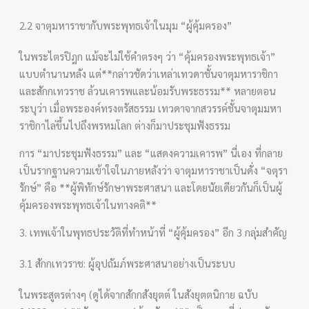
2.2 จาตุมหาราชากับพระพุทธเจ้าในมุม “ผู้คุ้มครอง”
ในพระไตรปิฎก แม้จะไม่ใช้คำตรงๆ ว่า “คุ้มครองพระพุทธเจ้า”
แบบตำนานหลัง แต่**กล่าวชัดว่าเหล่าเทวดาชั้นจาตุมหาราชิกา
และสักกเทวราช ล้วนเคารพและน้อมรับพระธรรม** หลายตอน
ระบุว่า เมื่อพระองค์ทรงตรัสธรรม เทวดาจากสวรรค์ชั้นจาตุมมหา
ราชิกาไล่ขึ้นไปถึงพรหมโลก ต่างก็มาประชุมฟังธรรม
การ “มาประชุมฟังธรรม” และ “แสดงความเคารพ” นี่เอง ที่กลาย
เป็นรากฐานความเข้าใจในภายหลังว่า จาตุมหาราชาเป็นดั่ง “จตุรา
รักษ์” คือ **ผู้พิทักษ์รักษาพระศาสนา และโดยนัยเดียวกันก็เป็นผู้
คุ้มครองพระพุทธเจ้าในทางคติ**
3. เทพเจ้าในพุทธประวัติที่ทำหน้าที่ “ผู้คุ้มครอง” อีก 3 กลุ่มสำคัญ
3.1 สักกเทวราช: ผู้อุปถัมภ์พระศาสนาอย่างเป็นระบบ
ในพระสูตรต่างๆ (ดูได้จากสักกสังยุตต์ ในสังยุตตนิกาย ฉบับ