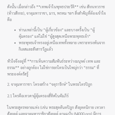
ดังนั้น เมื่อกล่าวถึง **เทพเจ้าในพุทธประวัติ** เช่น สักกเทวราช
(ท้าวสักกะ), จาตุมหาราชา, มาร, พรหม ฯลฯ สิ่งสำคัญที่ต้องเข้าใจ
คือ
ท่านเหล่านี้เป็น “ผู้เกี่ยวข้อง” และบางครั้งเป็น “ผู้
คุ้มครอง” แต่ไม่ใช่ “ผู้สูงสุดเหนือพระพุทธเจ้า”
พระพุทธเจ้าทรงอยู่เหนือเทพทั้งหลาย เพราะทรงพ้นจาก
กิเลสและสังสารวัฏแล้ว
หัวใจจึงอยู่ที่ **การเห็นความสัมพันธ์ระหว่างมนุษย์ เทพ และ
ธรรม** อย่างถูกต้อง ไม่ใช่การยกใครเป็นใหญ่กว่า “ธรรม” ที่
พระองค์ตรัสรู้
2. จาตุมหาราชา: โครงสร้าง “จตุรารักษ์” ในพระไตรปิฎก
2.1 ใครคือเทวดาผู้คุ้มครองสี่ทิศในคัมภีร์
ในพระสูตรหลายแห่ง (เช่น พระสุตตันตปิฎก สังยุตตนิกาย เทวตา
สังยุตต์ และจาตุมหาราชิกาสังยุตต์ ตามฉบับ 84000.org) มีการ