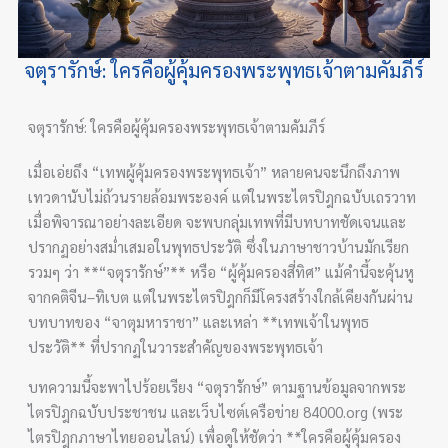
จตุรารักษ์: ใครคือผู้คุ้มครองพระพุทธเจ้าตามคัมภีร์
จตุรารักษ์: ใครคือผู้คุ้มครองพระพุทธเจ้าตามคัมภีร์
เมื่อเอ่ยถึง “เทพผู้คุ้มครองพระพุทธเจ้า” หลายคนจะนึกถึงภาพ
เทวดานับไม่ถ้วนรายล้อมพระองค์ แต่ในพระไตรปิฎกฉบับเถรวาท
เมื่อพิจารณาอย่างละเอียด จะพบกลุ่มเทพที่มีบทบาทชัดเจนและ
ปรากฏอย่างสม่ำเสมอในพุทธประวัติ ซึ่งในภาษาชาวบ้านมักเรียก
รวมๆ ว่า **“จตุรารักษ์”** หรือ “ผู้คุ้มครองสี่ทิศ” แม้คำนี้จะคุ้นหู
จากคติจีน–ทิเบต แต่ในพระไตรปิฎกก็มีโครงสร้างใกล้เคียงกันผ่าน
บทบาทของ “จาตุมหาราชา” และเหล่า **เทพเจ้าในพุทธ
ประวัติ** ที่ปรากฏในวาระสำคัญของพระพุทธเจ้า
บทความนี้จะพาไปร้อยเรียง “จตุรารักษ์” ตามฐานข้อมูลจากพระ
ไตรปิฎกฉบับประชาชน และเว็บไซต์เครือข่าย 84000.org (พระ
ไตรปิฎกภาษาไทยออนไลน์) เพื่อดูให้ชัดว่า **ใครคือผู้คุ้มครอง