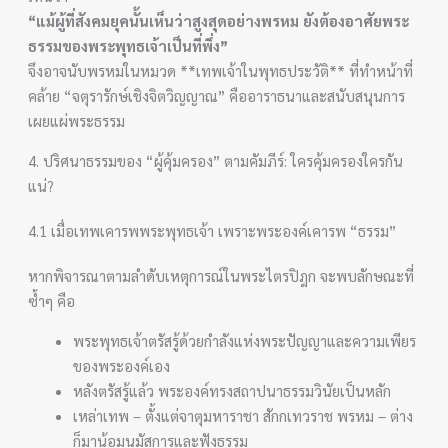
“แม้ผู้ที่สังคมยุคนั้นเห็นว่าสูงสุดอย่างพรหม ยังต้องอาศัยพระ
ธรรมของพระพุทธเจ้าเป็นที่พึ่ง”
จึงอาจนับพรหมในหมวด **เทพเจ้าในพุทธประวัติ** ที่ทำหน้าที่
คล้าย “จตุรารักษ์เชิงจิตวิญญาณ” คืออาราธนาและสนับสนุนการ
เผยแผ่พระธรรม
4. ปริศนาธรรมของ “ผู้คุ้มครอง” ตามคัมภีร์: ใครคุ้มครองใครกัน
แน่?
4.1 เมื่อเทพเคารพพระพุทธเจ้า เพราะพระองค์เคารพ “ธรรม”
หากพิจารณาตามลำดับเหตุการณ์ในพระไตรปิฎก จะพบลักษณะที่
ซ้ำๆ คือ
พระพุทธเจ้าตรัสรู้ด้วยกำลังแห่งพระปัญญาและความเพียร
ของพระองค์เอง
หลังตรัสรู้แล้ว พระองค์ทรงสถาปนาธรรมวินัยเป็นหลัก
เหล่าเทพ – ตั้งแต่จาตุมหาราชา สักกเทวราช พรหม – ต่าง
ก็มาน้อมนมัสการและฟังธรรม