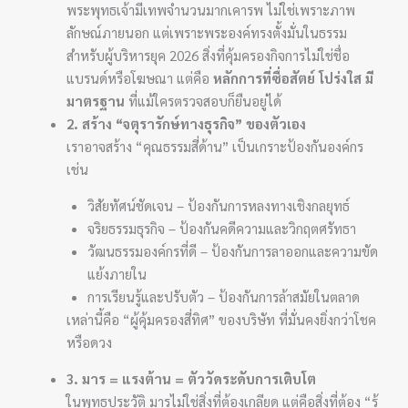
พระพุทธเจ้ามีเทพจำนวนมากเคารพ ไม่ใช่เพราะภาพ
ลักษณ์ภายนอก แต่เพราะพระองค์ทรงตั้งมั่นในธรรม
สำหรับผู้บริหารยุค 2026 สิ่งที่คุ้มครองกิจการไม่ใช่ชื่อ
แบรนด์หรือโฆษณา แต่คือ
หลักการที่ซื่อสัตย์ โปร่งใส มี
มาตรฐาน
ที่แม้ใครตรวจสอบก็ยืนอยู่ได้
2. สร้าง “จตุรารักษ์ทางธุรกิจ” ของตัวเอง
เราอาจสร้าง “คุณธรรมสี่ด้าน” เป็นเกราะป้องกันองค์กร
เช่น
วิสัยทัศน์ชัดเจน – ป้องกันการหลงทางเชิงกลยุทธ์
จริยธรรมธุรกิจ – ป้องกันคดีความและวิกฤตศรัทธา
วัฒนธรรมองค์กรที่ดี – ป้องกันการลาออกและความขัด
แย้งภายใน
การเรียนรู้และปรับตัว – ป้องกันการล้าสมัยในตลาด
เหล่านี้คือ “ผู้คุ้มครองสี่ทิศ” ของบริษัท ที่มั่นคงยิ่งกว่าโชค
หรือดวง
3. มาร = แรงต้าน = ตัววัดระดับการเติบโต
ในพุทธประวัติ มารไม่ใช่สิ่งที่ต้องเกลียด แต่คือสิ่งที่ต้อง “รู้