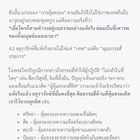
ดังนั้น แก่นของ “การคุ้มครอง” ตามคัมภีร์จึงไม่ใช่ภาพเทพยืนถือ
อาวุธอยู่รอบพระพุทธรูป แต่คือความจริงที่ว่า
“เมื่อใครก็ตามดำรงอยู่บนธรรมอย่างแท้จริง ย่อมเป็นที่เคารพ
ของทั้งมนุษย์และเทวดา”
4.2 จตุรารักษ์ที่แท้จริงอาจไม่ใช่แค่ “เทพ” แต่คือ “คุณธรรมสี่
ประการ”
ในพระไตรปิฎกมีการกล่าวถึงธรรมที่ทำให้ผู้ปฏิบัติ “ไม่กลัวในที่
ใดๆ” เช่น ศีลบริสุทธิ์, จิตที่ตั้งมั่น, ปัญญาเห็นตามจริง ฯลฯ หาก
มองเชื่อมกับแนวคิด “ผู้คุ้มครองสี่ทิศ” เราอาจเข้าใจเชิงปริศนาว่า
แท้จริงแล้ว จตุรารักษ์ที่มั่นคงที่สุด คือธรรมสี่ด้านที่คุ้มครองจิต
เราไว้จากทุกทิศ
เช่น
ศรัทธา – คุ้มครองจากความหลงเชื่อผิดๆ
ศีล – คุ้มครองจากความเดือดร้อนทางสังคม
สมาธิ – คุ้มครองจากความฟุ้งซ่านและหวาดกลัว
ปัญญา – คุ้มครองจากความหลงผิดในกิเลสและอัตตา