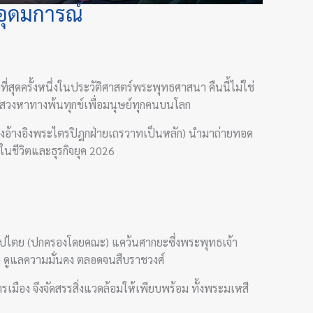
ะอุดมการณ์
ี่สุดครั้งหนึ่งในประวัติศาสตร์พระพุทธศาสนา คืนนี้ไม่ใช่
รแสวงหาทางพ้นทุกข์เพื่อมนุษย์ทุกคนบนโลก
อ้างอิงพระไตรปิฎกฝ่ายเถรวาทเป็นหลัก) นำมาถ่ายทอด
งในชีวิตและธุรกิจยุค 2026
ิปไตย (ปกครองโดยคณะ) แคว้นศากยะซึ่งพระพุทธเจ้า
ง ดูแลความมั่นคง ตลอดจนสืบราชวงศ์
ือง จึงจัดสรรสิ่งแวดล้อมให้เพียบพร้อม ทั้งพระมเหสี