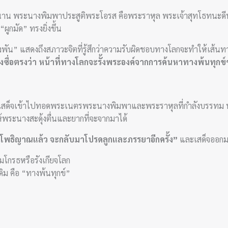
าน พระนางพิมพาประสูติพระโอรส คือพระราหุล พระเจ้าสุทโธทนะดีพร
ูกมัด” ทรงยิ่งขึ้น
ื่องพัน” แสดงถึงสภาวะจิตที่รู้สึกว่าความรับผิดชอบทางโลกจะทำให้เส้
างซื่อตรงว่า หน้าที่ทางโลกจะรั้งพระองค์จากการค้นหาทางพ้นทุกข
ถะเสด็จเข้าไปทอดพระเนตรพระนางพิมพาและพระราหุลที่กำลังบรรทม
้พระนางสะดุ้งตื่นและยากที่จะจากมาได้
มโพธิญาณแล้ว จะกลับมาโปรดลูกและภรรยาอีกครั้ง”
และเสด็จออกมา
โกรธหรือรังเกียจโลก
เดิม คือ “ทางพ้นทุกข์”