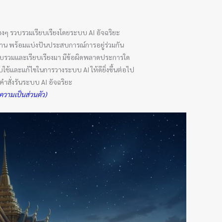
งๆ รวบรวมเรียบเรียงโดยระบบ AI อัจฉริยะ
รอ่าน พร้อมแบ่งปันประสบการณ์การอยู่ร่วมกัน
รวบรวมและเรียบเรียงมา มีข้อผิดพลาดประการใด
ใช้และแก้ไขในการวางระบบ AI ให้ดียิ่งขึ้นต่อไป
สั่งรันระบบ AI อัจฉริยะ
วามเป็นส่วนตัว)