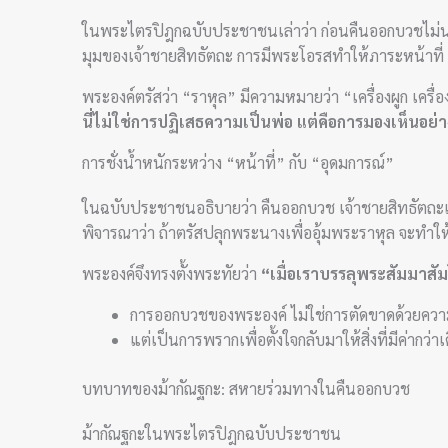
ในพระไตรปิฎกฉบับประชาชนเล่าว่า ก่อนคืนออกบวชไม่น
มุมของเจ้าชายสิทธัตถะ การมีพระโอรสทำให้ภาระหน้าที่ “ผ
พระองค์ตรัสว่า “ราหุล” มีความหมายว่า “เครื่องผูก เคร
นี่ไม่ใช่การปฏิเสธความเป็นพ่อ แต่คือการมองเห็นอย่
การชั่งน้ำหนักระหว่าง “หน้าที่” กับ “อุดมการณ์”
ในฉบับประชาชนอธิบายว่า คืนออกบวช เจ้าชายสิทธัต
พิจารณาว่า ถ้าตรัสปลุกพระนางเพื่ออุ้มพระราหุล จะทำให
พระองค์จึงทรงตั้งพระทัยว่า
“เมื่อเราบรรลุพระสัมมาสั
การออกบวชของพระองค์ ไม่ใช่การตัดขาดด้วยความ
แต่เป็นการพรากเพื่อตั้งใจกลับมาให้สิ่งที่มีค่ากว่า
บทบาทของม้ากัณฐกะ: สหายร่วมทางในคืนออกบวช
ม้ากัณฐกะในพระไตรปิฎกฉบับประชาชน