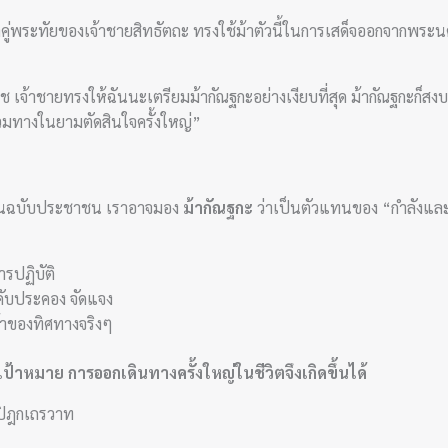
าคู่พระทัยของเจ้าชายสิทธัตถะ ทรงใช้ม้าตัวนี้ในการเสด็จออกจากพระ
้าชายทรงให้ฉันนะเตรียมม้ากัณฐกะอย่างเงียบที่สุด ม้ากัณฐกะก็สงบนิ่ง ผ
ร่วมทางในยามตัดสินใจครั้งใหญ่”
์ในฉบับประชาชน เราอาจมอง
ม้ากัณฐกะ
ว่าเป็นตัวแทนของ “กำลังและทรั
ารปฏิบัติ
คับประคอง จัดแจง
จ้าของทิศทางจริงๆ
้าหมาย การออกเดินทางครั้งใหญ่ในชีวิตจึงเกิดขึ้นได้
ปิฎกเถรวาท