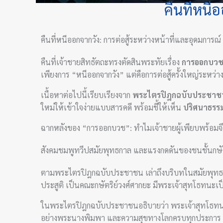
คืนที่หนี
คืนที่หนีออกจากวัง: การต่อสู้ระหว่างหน้าที่และอุดมการณ์
คืนที่เจ้าชายสิทธัตถะทรงตัดสินพระทัยเรื่อง
การออกบว
เพียงการ “หนีออกจากวัง” แต่คือการต่อสู้ครั้งใหญ่ระหว
เนื้อหาต่อไปนี้เรียบเรียงจาก
พระไตรปิฎกฉบับประชาช
ใหม่ให้เข้าใจง่ายแบบสารคดี พร้อมชี้ให้เห็น
ปริศนาธรรม
ฉากหลังของ “การออกบวช”: ทำไมเจ้าชายผู้เพียบพร้อมจึง
สังคมชมพูทวีปสมัยพุทธกาล และแรงกดดันของชนชั้นกษัต
ตามพระไตรปิฎกฉบับประชาชน เล่าถึงบริบทในสมัยพุทธกา
ประสูติ เป็นคณะกษัตริย์วงศ์ศากยะ มีพระเจ้าสุทโธทนะ
ในพระไตรปิฎกฉบับประชาชนอธิบายว่า พระเจ้าสุทโธทนะหวั
อย่างพระนางพิมพา และความสุขทางโลกครบทุกประการ เพ