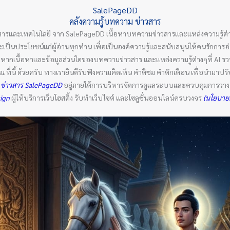
SalePageDD
คลังความรู้บทความ ข่าวสาร
สารและเทคโนโลยี จาก SalePageDD เนื้อหาบทความข่าวสารและแหล่งความรู้ต่า
ล และเป็นประโยชน์แก่ผู้อ่านทุกท่าน เพื่อเป็นองค์ความรู้และสนับสนุนให้คนรักกา
ัน หากเนื้อหาและข้อมูลส่วนใดของบทความข่าวสาร และแหล่งความรู้ต่างๆที่ AI 
่นี้ ด้วยครับ ทางเรายินดีรับฟังความคิดเห็น คำติชม คำตักเตือน เพื่อนำมาปรับ
 ข่าวสาร SalePageDD
อยู่ภายใต้การบริหารจัดการดูแลระบบและควบคุมการวางคำ
sign
ผู้ให้บริการเว็บโฮสติ้ง รับทำเว็บไซต์ และโซลูชั่นออนไลน์ครบวงจร
(นโยบายค