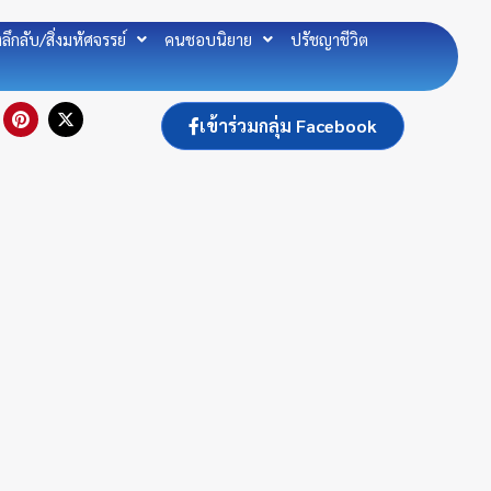
องลึกลับ/สิ่งมหัศจรรย์
คนชอบนิยาย
ปรัชญาชีวิต
P
X
เข้าร่วมกลุ่ม Facebook
i
-
n
t
t
w
e
i
r
t
e
t
s
e
t
r