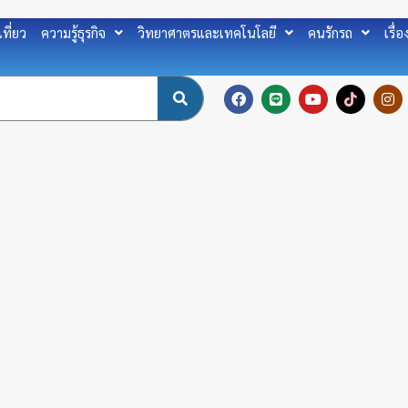
เที่ยว
ความรู้ธุรกิจ
วิทยาศาตรและเทคโนโลยี
คนรักรถ
เรื่
F
L
Y
T
I
a
i
o
i
n
c
n
u
k
s
e
e
t
t
t
b
u
o
a
o
b
k
g
o
e
r
k
a
m