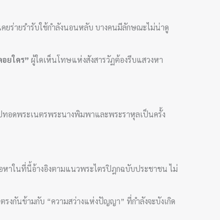
เคยร่ายรำรับใช้กำลังนอนหลับ บางคนมีลักษณะไม่น่าดู
คอยใคร”
ผู้ใดเห็นโทษแห่งสังสารวัฏต้องรีบแสวงหา
จเข้าไปทอดพระเนตรพระนางพิมพาและพระราหุลเป็นครั้ง
เนื้อหาในที่นี้อ้างอิงตามแนวพระไตรปิฎกฉบับประชาชน ไม่
งกันข้ามกับ “ความสว่างแห่งปัญญา” ที่กำลังจะบังเกิด