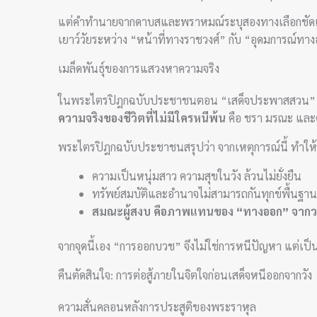
แต่คำทำนายจากดาบสและพราหมณ์ระบุสองทางเลือกชัดเจนว่า 
เยาว์วัยระหว่าง “หน้าที่ทางราชวงศ์” กับ “อุดมการณ์ทา
เมล็ดพันธุ์ของการแสวงหาความจริง
ในพระไตรปิฎกฉบับประชาชนตอน “เสด็จประพาสสวน” กล่าวถ
ความจริงของชีวิตที่ไม่มีใครหนีพ้น
คือ ชรา มรณะ แล
พระไตรปิฎกฉบับประชาชนสรุปว่า จากเหตุการณ์นี้ ทำให้
ความเป็นหนุ่มสาว ความสุขในวัง ล้วนไม่ยั่งยืน
ทรัพย์สมบัติและอำนาจไม่สามารถกันทุกข์พื้นฐานข
สมณะผู้สงบ คือภาพแทนของ “ทางออก” จากวงจ
จากจุดนี้เอง “การออกบวช” จึงไม่ใช่การหนีปัญหา แต่เป
คืนตัดสินใจ: การต่อสู้ภายในจิตใจก่อนเสด็จหนีออกจากวัง
ความสั่นคลอนหลังการประสูติของพระราหุล