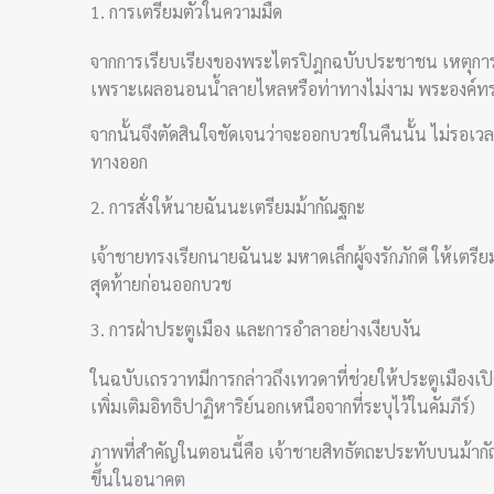
1. การเตรียมตัวในความมืด
จากการเรียบเรียงของพระไตรปิฎกฉบับประชาชน เหตุการณ์เ
เพราะเผลอนอนน้ำลายไหลหรือท่าทางไม่งาม พระองค์ท
จากนั้นจึงตัดสินใจชัดเจนว่าจะออกบวชในคืนนั้น ไม่รอเว
ทางออก
2. การสั่งให้นายฉันนะเตรียมม้ากัณฐกะ
เจ้าชายทรงเรียกนายฉันนะ มหาดเล็กผู้จงรักภักดี ให้เตรี
สุดท้ายก่อนออกบวช
3. การฝ่าประตูเมือง และการอำลาอย่างเงียบงัน
ในฉบับเถรวาทมีการกล่าวถึงเทวดาที่ช่วยให้ประตูเมืองเปิ
เพิ่มเติมอิทธิปาฏิหาริย์นอกเหนือจากที่ระบุไว้ในคัมภีร์)
ภาพที่สำคัญในตอนนี้คือ เจ้าชายสิทธัตถะประทับบนม้าก
ขึ้นในอนาคต