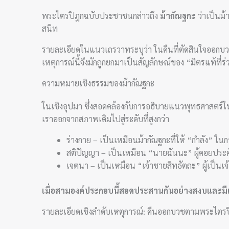
พระไตรปิฎกฉบับประชาชนกล่าวถึง
ม้ากัณฐกะ
ว่าเป็นม้
สนิท
รายละเอียดในแนวเถรวาทระบุว่า ในคืนที่ตัดสินใจออกบวช เจ
เหตุการณ์นี้จึงมักถูกยกมาเป็นสัญลักษณ์ของ “มิตรแท้ที่
ความหมายเชิงธรรมของม้ากัณฐกะ
ในเชิงอุปมา ซึ่งสอดคล้องกับการอธิบายแนวพุทธศาสตร
เราออกจากสภาพเดิมไปสู่ระดับที่สูงกว่า
ร่างกาย – เป็นเหมือนม้ากัณฐกะที่ให้ “กำลัง” ในก
สติปัญญา – เป็นเหมือน “นายฉันนะ” ผู้คอยประ
เจตนา – เป็นเหมือน “เจ้าชายสิทธัตถะ” ผู้เป็นเ
เมื่อสามองค์ประกอบนี้สอดประสานกันอย่างสงบและมีเป
รายละเอียดเชิงลำดับเหตุการณ์: คืนออกบวชตามพระไตร