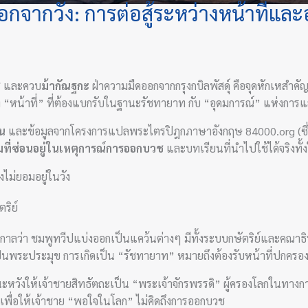
ออกจากวัง: การต่อสู้ระหว่างหน้าที่แล
ช
และควบ
ม้ากัณฐกะ
ฝ่าความมืดออกจากกรุงกบิลพัสดุ์ คือจุดหักเหสำคัญท
่าง “หน้าที่” ที่ต้องแบกรับในฐานะรัชทายาท กับ “อุดมการณ์” แห่งกา
น
และข้อมูลจากโครงการแปลพระไตรปิฎกภาษาอังกฤษ 84000.org (ซึ่ง
ที่ซ่อนอยู่ในเหตุการณ์การออกบวช
และบทเรียนที่นำไปใช้ได้จริงทั้
ไม่ยอมอยู่ในวัง
ริย์
ลว่า ชมพูทวีปแบ่งออกเป็นแคว้นต่างๆ มีทั้งระบบกษัตริย์และคณาธ
เป็นพระประมุข การเกิดเป็น “รัชทายาท” หมายถึงต้องรับหน้าที่ปกครอ
งให้เจ้าชายสิทธัตถะเป็น “พระเจ้าจักรพรรดิ” ผู้ครองโลกในทางการเม
ื่อให้เจ้าชาย “พอใจในโลก” ไม่คิดถึงการออกบวช