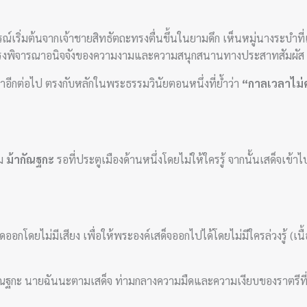
ริ่มต้นจากเจ้าชายสิทธัตถะทรงตื่นขึ้นในยามดึก เห็นหมู่นางระบำที่
รงพิจารณาอนิจจังของความงามและความสนุกสนานทางประสาทสัมผัส
ลาอีกต่อไป ตรงกับหลักในพระธรรมวินัยตอนหนึ่งที่ย้ำว่า
“กาลเวลาไม่
ยม
ม้ากัณฐกะ
รอที่ประตูเมืองด้านหนึ่งโดยไม่ให้ใครรู้ จากนั้นเสด็
ดออกโดยไม่มีเสียง เพื่อให้พระองค์เสด็จออกไปได้โดยไม่มีใครล่วงรู้ (
ัณฐกะ นายฉันนะตามเสด็จ ท่ามกลางความมืดและความเงียบของราตรีที่ตร