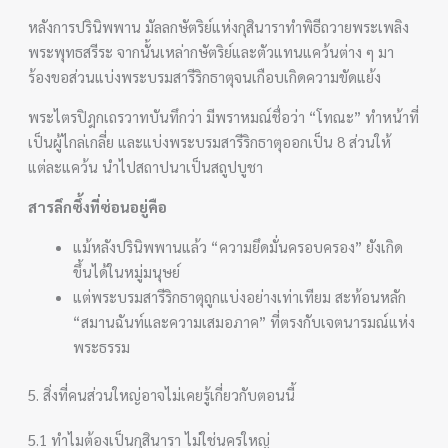
หลังการปรินิพพาน มัลลกษัตริย์แห่งกุสินาราทำพิธีถวายพระเพลิง
พระพุทธสรีระ จากนั้นเหล่ากษัตริย์และตัวแทนแคว้นต่าง ๆ มา
ร้องขอส่วนแบ่งพระบรมสารีริกธาตุจนเกือบเกิดความขัดแย้ง
พระไตรปิฎกเถรวาทบันทึกว่า มีพราหมณ์ชื่อว่า “โทณะ” ทำหน้าที่
เป็นผู้ไกล่เกลี่ย และแบ่งพระบรมสารีริกธาตุออกเป็น 8 ส่วนให้
แต่ละแคว้น นำไปสถาปนาเป็นสถูปบูชา
สารลึกซึ้งที่ซ่อนอยู่คือ
แม้หลังปรินิพพานแล้ว “ความยึดมั่นครอบครอง” ยังเกิด
ขึ้นได้ในหมู่มนุษย์
แต่พระบรมสารีริกธาตุถูกแบ่งอย่างเท่าเทียม สะท้อนหลัก
“สมานฉันท์และความเสมอภาค” ที่ตรงกับเจตนารมณ์แห่ง
พระธรรม
5. สิ่งที่คนส่วนใหญ่อาจไม่เคยรู้เกี่ยวกับตอนนี้
5.1 ทำไมต้องเป็นกุสินารา ไม่ใช่นครใหญ่