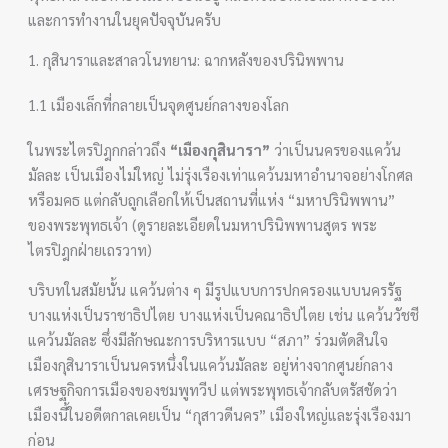
และการทำงานในยุคปัจจุบันครับ
1. กุสินาราและสาลวโนทยาน: ฉากหลังของปรินิพพาน
1.1 เมืองเล็กที่กลายเป็นจุดศูนย์กลางของโลก
ในพระไตรปิฎกกล่าวถึง
“เมืองกุสินารา”
ว่าเป็นนครของแคว้น
มัลละ เป็นเมืองไม่ใหญ่ ไม่รุ่งเรืองเท่าแคว้นมหาอำนาจอย่างโกศล
หรือมคธ แต่กลับถูกเลือกให้เป็นสถานที่แห่ง “มหาปรินิพพาน”
ของพระพุทธเจ้า (ดูรายละเอียดในมหาปรินิพพานสูตร พระ
ไตรปิฎกฝ่ายเถรวาท)
บริบทในสมัยนั้น แคว้นต่าง ๆ มีรูปแบบการปกครองแบบนครรัฐ
บางแห่งเป็นราชาธิปไตย บางแห่งเป็นคณาธิปไตย เช่น แคว้นวัชชี
แคว้นมัลละ ซึ่งมีลักษณะการบริหารแบบ “สภา” ร่วมตัดสินใจ
เมืองกุสินาราเป็นนครหนึ่งในแคว้นมัลละ อยู่ห่างจากศูนย์กลาง
เศรษฐกิจการเมืองของชมพูทวีป แต่พระพุทธเจ้ากลับตรัสชัดว่า
เมืองนี้ในอดีตกาลเคยเป็น “กุสาวดีนคร” เมืองใหญ่และรุ่งเรืองมา
ก่อน