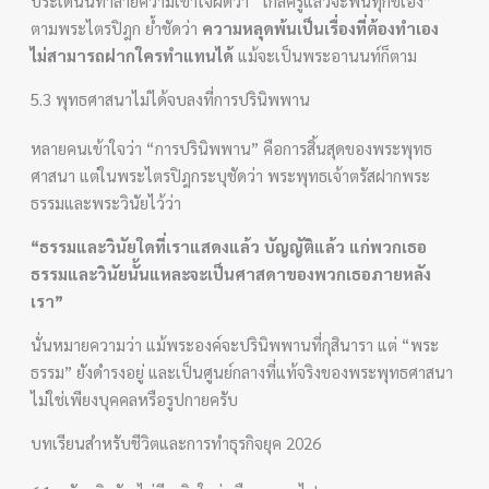
ประเด็นนี้ทำลายความเข้าใจผิดว่า “ใกล้ครูแล้วจะพ้นทุกข์เอง”
ตามพระไตรปิฎก ย้ำชัดว่า
ความหลุดพ้นเป็นเรื่องที่ต้องทำเอง
ไม่สามารถฝากใครทำแทนได้
แม้จะเป็นพระอานนท์ก็ตาม
5.3 พุทธศาสนาไม่ได้จบลงที่การปรินิพพาน
หลายคนเข้าใจว่า “การปรินิพพาน” คือการสิ้นสุดของพระพุทธ
ศาสนา แต่ในพระไตรปิฎกระบุชัดว่า พระพุทธเจ้าตรัสฝากพระ
ธรรมและพระวินัยไว้ว่า
“ธรรมและวินัยใดที่เราแสดงแล้ว บัญญัติแล้ว แก่พวกเธอ
ธรรมและวินัยนั้นแหละจะเป็นศาสดาของพวกเธอภายหลัง
เรา”
นั่นหมายความว่า แม้พระองค์จะปรินิพพานที่กุสินารา แต่ “พระ
ธรรม” ยังดำรงอยู่ และเป็นศูนย์กลางที่แท้จริงของพระพุทธศาสนา
ไม่ใช่เพียงบุคคลหรือรูปกายครับ
บทเรียนสำหรับชีวิตและการทำธุรกิจยุค 2026