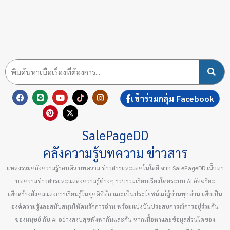
F
L
P
Y
X
T
I
เข้าร่วมกลุ่ม Facebook
a
i
i
o
-
i
n
c
n
n
u
t
k
s
e
e
t
t
w
t
t
b
e
u
i
o
a
SalePageDD
o
r
b
t
k
g
o
e
e
t
r
k
s
e
a
คลังความรู้บทความ ข่าวสาร
t
r
m
แหล่งรวมคลังความรู้รอบตัว บทความ ข่าวสารและเทคโนโลยี จาก SalePageDD เนื้อหา
บทความข่าวสารและแหล่งความรู้ต่างๆ รวบรวมเรียบเรียงโดยระบบ AI อัจฉริยะ
เพื่อสร้างสังคมแห่งการเรียนรู้ในยุคดิจิทัล และเป็นประโยชน์แก่ผู้อ่านทุกท่าน เพื่อเป็น
องค์ความรู้และสนับสนุนให้คนรักการอ่าน พร้อมแบ่งปันประสบการณ์การอยู่ร่วมกัน
ของมนุษย์ กับ AI อย่างสงบสุขพึ่งพากันและกัน หากเนื้อหาและข้อมูลส่วนใดของ