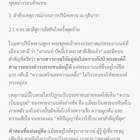
ทุกอย่างรอบตัวแทน
2. ลำดับเหตุการณ์ก่อนการปรินิพพาน ณ กุสินารา
2.1 จากเวสาลีสู่การตัดสินใจครั้งสุดท้าย
ในมหาปรินิพพานสูตร พระพุทธเจ้าทรงประกาศแก่พระอานนท์ที่
เมืองเวสาลี ว่า “อานนท์ บัดนี้เราละเวสาลีเสียแล้ว” และมีตอน
สำคัญที่ตรัสว่า
หากสาวกขอให้อยู่ต่อไปตราบกัปป์ พระองค์ก็
สามารถทรงดำรงพระชนม์อยู่ได้
แต่พระอานนท์ซึ่งอยู่ใกล้ชิด
มาก กลับมี “ความเศร้าและความเคลิ้ม” ไม่วิงวอนขอให้พระองค์
ทรงอยู่ต่อ
เหตุการณ์นี้ในพระไตรปิฎกฉบับประชาชนถ่ายทอดให้เห็น “ความ
เป็นมนุษย์” ของพระอานนท์อย่างชัด คือ แม้จะเป็นพระอรหันต์ใน
ภายหลัง แต่ในช่วงนั้นยังเต็มไปด้วยความรัก ความผูกพัน และ
ความเสียใจ จนพร่องต่อ “สติปัญญาที่ควรใช้ในเวลาสำคัญที่สุด”
คำสอนที่แฝงอยู่คือ
แม้จะอยู่ใกล้ครูบาอาจารย์ ผู้รู้ ผู้เชี่ยวชาญ
เพียงใด หากจิตใจเรามัวเมาในอารมณ์ เราอาจ “พลาดโอกาส