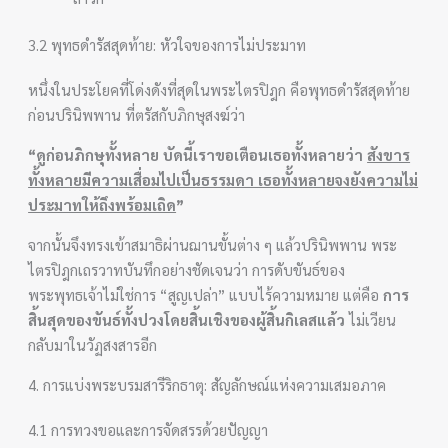
3.2 พุทธดำรัสสุดท้าย: หัวใจของการไม่ประมาท
หนึ่งในประโยคที่โด่งดังที่สุดในพระไตรปิฎก คือพุทธดำรัสสุดท้าย
ก่อนปรินิพพาน ที่ตรัสกับภิกษุสงฆ์ว่า
“ดูก่อนภิกษุทั้งหลาย บัดนี้เราขอเตือนเธอทั้งหลายว่า
สังขาร
ทั้งหลายมีความเสื่อมไปเป็นธรรมดา เธอทั้งหลายจงยังความไม่
ประมาทให้ถึงพร้อมเถิด
”
จากนั้นจึงทรงเข้าสมาธิผ่านฌานขั้นต่าง ๆ แล้วปรินิพพาน พระ
ไตรปิฎกเถรวาทบันทึกอย่างชัดเจนว่า การดับขันธ์ของ
พระพุทธเจ้าไม่ใช่การ “สูญเปล่า” แบบไร้ความหมาย แต่คือ
การ
สิ้นสุดของขันธ์ทั้งปวงโดยสิ้นเชิงของผู้สิ้นกิเลสแล้ว
ไม่เวียน
กลับมาในวัฏสงสารอีก
4. การแบ่งพระบรมสารีริกธาตุ: สัญลักษณ์แห่งความเสมอภาค
4.1 การทวงขอและการจัดสรรด้วยปัญญา