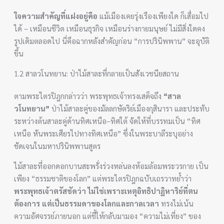
ใจความสำคัญที่แฝงอยู่คือ
แม้เมืองเคยรุ่งเรืองเพียงใด ก็เสื่อมไป
ได้ – เหมือนชีวิต เหมือนธุรกิจ เหมือนร่างกายมนุษย์ ไม่มีสิ่งใดคง
รูปเดิมตลอดไป นี่คือฉากหลังสำคัญก่อน “การปรินิพพาน” จะอุบัติ
ขึ้น
1.2 สาลวโนทยาน: ป่าไม้สาละที่กลายเป็นสังเวชนียสถาน
ตามพระไตรปิฎกกล่าวว่า พระพุทธเจ้าทรงเสด็จถึง
“สาล
วโนทยาน”
ป่าไม้สาละคู่ของมัลลกษัตริย์เมืองกุสินารา และประทับ
ระหว่างต้นสาละคู่ด้านทิศเหนือ–ทิศใต้ จัดให้ที่บรรทมเป็น “ทิศ
เหนือ หันพระเศียรไปทางทิศเหนือ” ซึ่งในพระบาลีระบุอย่าง
ชัดเจนในมหาปรินิพพานสูตร
ไม้สาละที่ออกดอกบานสะพรั่งร่วงหล่นลงห้อมล้อมพระวรกาย เป็น
เพียง “ธรรมชาติของโลก” แต่พระไตรปิฎกฉบับเถรวาทย้ำว่า
พระพุทธเจ้าตรัสชัดว่า ไม่ใช่เพราะเหตุอิทธิปาฏิหาริย์ที่ตน
ต้องการ แต่เป็นธรรมดาของโลกและกาลเวลา
ทรงไม่เน้น
ความอัศจรรย์ภายนอก แต่ชี้ให้กลับมามอง “ความไม่เที่ยง” ของ