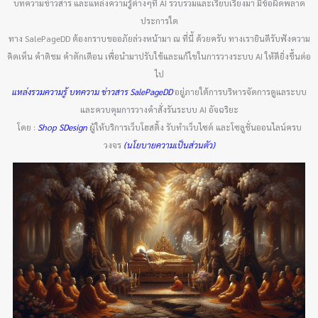
บทความข่าวสาร และแหล่งความรู้ต่างๆที่ AI รวบรวมและเรียบเรียงมา มีข้อผิดพลาด
ประการใด
ทาง SalePageDD ต้องกราบขออภัยล่วงหน้ามา ณ ที่นี้ ด้วยครับ ทางเรายินดีรับฟังความ
คิดเห็น คำติชม คำตักเตือน เพื่อนำมาปรับใช้และแก้ไขในการวางระบบ AI ให้ดียิ่งขึ้นต่อ
ไป
แหล่งรวมความรู้ บทความ ข่าวสาร SalePageDD
อยู่ภายใต้การบริหารจัดการดูแลระบบ
และควบคุมการวางคำสั่งรันระบบ AI อัจฉริยะ
โดย :
Shop SDesign
ผู้ให้บริการเว็บโฮสติ้ง รับทำเว็บไซต์ และโซลูชั่นออนไลน์ครบ
วงจร
(นโยบายความเป็นส่วนตัว)