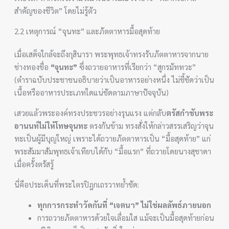
สำคัญของชีวิต” โดยไม่รู้ตัว
2.2 เหตุการณ์ “จุนทะ” และภัตตาหารมื้อสุดท้าย
เมื่อเสด็จใกล้จะถึงกุสินารา พระพุทธเจ้าทรงรับภัตตาหารจากนาย
ช่างทองชื่อ
“จุนทะ”
ซึ่งถวายอาหารที่เรียกว่า “สูกรมัททวะ”
(ตำราฉบับประชาชนอธิบายว่าเป็นอาหารอย่างหนึ่ง ไม่ชี้ชัดว่าเป็น
เนื้อหรืออาหารประเภทใดแน่ชัดตามภาษาปัจจุบัน)
เสวยแล้วพระองค์ทรงประชวรอย่างรุนแรง แต่กลับ
ตรัสกำชับพระ
อานนท์ไม่ให้โทษจุนทะ
ตรงกันข้าม ทรงสั่งให้กล่าวสรรเสริญว่าจุน
ทะเป็นผู้มีบุญใหญ่ เพราะได้ถวายภัตตาหารเป็น “มื้อสุดท้าย” แก่
พระสัมมาสัมพุทธเจ้าเทียบได้กับ “มื้อแรก” ที่ถวายโดยนางสุชาดา
เมื่อครั้งตรัสรู้
นี่คือประเด็นที่พระไตรปิฎกเถรวาทย้ำชัด:
ทุกการกระทำวัดกันที่ “เจตนา” ไม่ใช่ผลลัพธ์ภายนอก
การถวายภัตตาหารด้วยใจเลื่อมใส แม้จะเป็นมื้อสุดท้ายก่อน