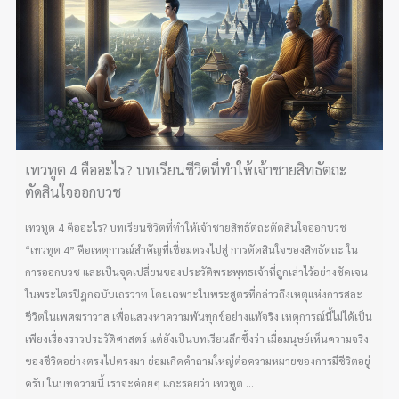
เทวทูต 4 คืออะไร? บทเรียนชีวิตที่ทำให้เจ้าชายสิทธัตถะ
ตัดสินใจออกบวช
เทวทูต 4 คืออะไร? บทเรียนชีวิตที่ทำให้เจ้าชายสิทธัตถะตัดสินใจออกบวช
“เทวทูต 4” คือเหตุการณ์สำคัญที่เชื่อมตรงไปสู่ การตัดสินใจของสิทธัตถะ ใน
การออกบวช และเป็นจุดเปลี่ยนของประวัติพระพุทธเจ้าที่ถูกเล่าไว้อย่างชัดเจน
ในพระไตรปิฎกฉบับเถรวาท โดยเฉพาะในพระสูตรที่กล่าวถึงเหตุแห่งการสละ
ชีวิตในเพศฆราวาส เพื่อแสวงหาความพ้นทุกข์อย่างแท้จริง เหตุการณ์นี้ไม่ได้เป็น
เพียงเรื่องราวประวัติศาสตร์ แต่ยังเป็นบทเรียนลึกซึ้งว่า เมื่อมนุษย์เห็นความจริง
ของชีวิตอย่างตรงไปตรงมา ย่อมเกิดคำถามใหญ่ต่อความหมายของการมีชีวิตอยู่
ครับ ในบทความนี้ เราจะค่อยๆ แกะรอยว่า เทวทูต ...