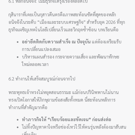
6.1 หลักอนิจจัง: ไม่มีธุรกิจใดรุ่งเรืองตลอดไป
กุสินาราที่เคยเป็นกุสาวดีนครคือภาพสะท้อนชัดที่สุดของหลัก
อนิจจังในระดับ “เมืองและระบบเศรษฐกิจ” สำหรับยุค 2026 ที่ทุก
ธุรกิจเผชิญเทคโนโลยีเปลี่ยนเร็วและวิกฤตซ้ำซ้อน บทเรียนคือ
อย่ายึดติดกับความสำเร็จ ณ ปัจจุบัน
แต่ต้องเตรียมรับ
การเปลี่ยนแปลงเสมอ
บริหารแผนสำรอง กระจายความเสี่ยง และพัฒนาทักษะ
ใหม่ตลอดเวลา
6.2 ทำงานให้เสร็จสมบูรณ์ก่อนจากไป
พระพุทธเจ้าทรงไม่หยุดสอนธรรมะ แม้ก่อนปรินิพพานไม่นาน
ทรงเปิดโอกาสให้ภิกษุถามข้อสงสัยทั้งหมด นี่สะท้อนหลักการ
ทำงานที่สำคัญมากคือ
ทำภารกิจให้ “เรียบร้อยและชัดเจน” ก่อนส่งต่อ
ไม่ทิ้งปัญหาคาใจหรือช่องโหว่ไว้ให้คนรุ่นหลังต้องมาสับสน
เพิ่มเติม