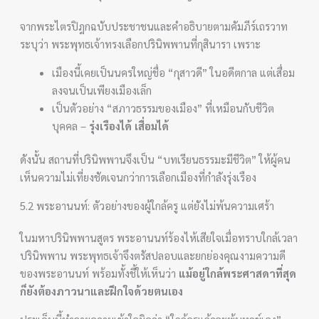
จากพระไตรปิฎกฉบับประชาชนและคำอธิบายตามคัมภีร์เถรวาท
ระบุว่า พระพุทธเจ้าทรงเลือกปรินิพพานที่กุสินารา เพราะ
เมืองนี้เคยเป็นนครใหญ่ชื่อ “กุสาวดี” ในอดีตกาล แต่เสื่อม
ลงจนเป็นเพียงเมืองเล็ก
เป็นตัวอย่าง “สภาวธรรมของเมือง” ที่เหมือนกับชีวิต
บุคคล –
รุ่งเรืองได้ เสื่อมได้
ดังนั้น สถานที่ปรินิพพานจึงเป็น “บทเรียนธรรมะมีชีวิต” ให้ผู้คน
เห็นความไม่เที่ยงชัดเจนกว่าการเลือกเมืองที่กำลังรุ่งเรือง
5.2 พระอานนท์: ตัวอย่างของผู้ใกล้ครู แต่ยังไม่พ้นความเศร้า
ในมหาปรินิพพานสูตร พระอานนท์ร้องไห้เสียใจเมื่อทราบใกล้เวลา
ปรินิพพาน พระพุทธเจ้าจึงตรัสปลอบและยกย่องคุณงามความดี
ของพระอานนท์ พร้อมทั้งชี้ให้เห็นว่า
แม้อยู่ใกล้พระศาสดาที่สุด
ก็ยังต้องภาวนาและฝึกใจด้วยตนเอง