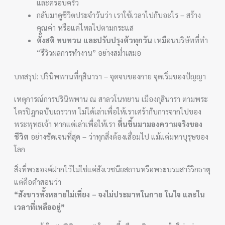
และครอบครัว
กลับมาดูชีวิตประจำวันว่า เราใช้เวลาไปกับอะไร – สร้าง
คุณค่า หรือแค่ไหลไปตามกระแส
ตั้งสติ ทบทวน และปรับปรุงตัวทุกวัน
เหมือนบริษัทที่ทำ
“รีวิวผลการทำงาน” อย่างสม่ำเสมอ
บทสรุป: ปรินิพพานที่กุสินารา – จุดจบของกาย จุดเริ่มของปัญญา
เหตุการณ์การปรินิพพาน ณ สาลวโนทยาน เมืองกุสินารา ตามพระ
ไตรปิฎกฉบับเถรวาท ไม่ได้เล่าเพื่อให้เราเศร้ากับการจากไปของ
พระพุทธเจ้า หากแต่เล่าเพื่อให้เรา
ตื่นขึ้นมามองความจริงของ
ชีวิต
อย่างชัดเจนที่สุด – ว่าทุกสิ่งต้องเสื่อมไป แม้แต่มหาบุรุษของ
โลก
สิ่งที่พระองค์ฝากไว้ไม่ใช่แค่สังเวชนียสถานหรือพระบรมสารีริกธาตุ
แต่คือคำสอนว่า
“สังขารทั้งหลายไม่เที่ยง – จงไม่ประมาทในกาย ในใจ และใน
เวลาที่เหลืออยู่”