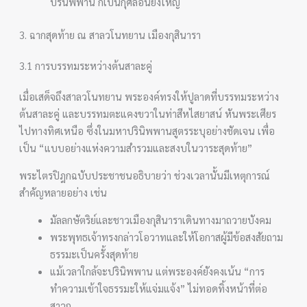
ปรินิพพาน ก็เป็นกุศลอันยิ่งใหญ่
3. ฉากสุดท้าย ณ สาลวโนทยาน เมืองกุสินารา
3.1 การบรรทมระหว่างต้นสาละคู่
เมื่อเสด็จถึงสาลวโนทยาน พระองค์ทรงให้ปูลาดที่บรรทมระหว่าง
ต้นสาละคู่ และบรรทมตะแคงขวาในท่าสีหไสยาสน์ หันพระเศียร
ไปทางทิศเหนือ ซึ่งในมหาปรินิพพานสูตรระบุอย่างชัดเจน เพื่อ
เป็น “แบบอย่างแห่งความสำรวมและสงบในวาระสุดท้าย”
พระไตรปิฎกฉบับประชาชนอธิบายว่า ช่วงเวลานั้นมีเหตุการณ์
สำคัญหลายอย่าง เช่น
มัลลกษัตริย์และชาวเมืองกุสินาราเดินทางมาถวายบังคม
พระพุทธเจ้าทรงกล่าวโอวาทและให้โอกาสผู้มีข้อสงสัยถาม
ธรรมะเป็นครั้งสุดท้าย
แม้เวลาใกล้จะปรินิพพาน แต่พระองค์ยังคงเน้น “การ
ทำความเข้าใจธรรมะให้แจ่มแจ้ง” ไม่ทอดทิ้งหน้าที่ต่อ
สาวก