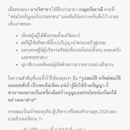
เมื่อลองมอง
นางวิสาขา
ให้ลึกกว่าฉายา
เบญจกัลยาณี
ตามที่
“พระไตรปิฎกฉบับประชาชน” และคัมภีร์เถรวาทบันทึกไว้ เราจะ
เห็นภาพของ
เด็กหญิงผู้ได้ฟังธรรมตั้งแต่วัยเยาว์
สตรีผู้ใช้ศรัทธาที่ตั้งบนปัญญานำครอบครัวสู่ธรรม
มหาเศรษฐีนีผู้บริหารทรัพย์เพื่อประโยชน์ทั้งตน ครอบครัว
และพระศาสนา
อุบาสิกาเอตทัคคะผู้เลิศด้านการถวายทานอย่างมีระบบ
ใจความสำคัญที่เธอทิ้งไว้ให้คนยุคเรา คือ
“รูปสมบัติ ทรัพย์สมบัติ
และยศศักดิ์ เป็นของไม่เที่ยง แต่ถ้ารู้จักใช้ด้วยปัญญา ก็
สามารถกลายเป็นเครื่องมือสร้างบุญและประโยชน์แก่โลกได้
อย่างมหาศาล”
หากคุณเป็นเจ้าของธุรกิจ ผู้บริหาร หรือคนทำงานยุค 2026 ลอง
ถามตัวเองเงียบๆ ว่า