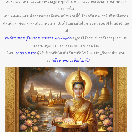
บทความข่าวสาร และแหล่งความรู้ต่างๆที่ AI รวบรวมและเรียบเรียงมา มีข้อผิดพลาด
ประการใด
ทาง SalePageDD ต้องกราบขออภัยล่วงหน้ามา ณ ที่นี้ ด้วยครับ ทางเรายินดีรับฟังความ
คิดเห็น คำติชม คำตักเตือน เพื่อนำมาปรับใช้และแก้ไขในการวางระบบ AI ให้ดียิ่งขึ้นต่อ
ไป
แหล่งรวมความรู้ บทความ ข่าวสาร SalePageDD
อยู่ภายใต้การบริหารจัดการดูแลระบบ
และควบคุมการวางคำสั่งรันระบบ AI อัจฉริยะ
โดย :
Shop SDesign
ผู้ให้บริการเว็บโฮสติ้ง รับทำเว็บไซต์ และโซลูชั่นออนไลน์ครบ
วงจร
(นโยบายความเป็นส่วนตัว)