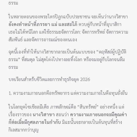
ธรรม
ในหลายตอนของพระไตรปิฎกฉบับประชาชน จะเห็นว่านางวิสาขา
ยังคงทำหน้าที่ภรรยา แม่ และสะใภ้
ควบคู่กับหน้าที่อุบาสิกา
เธอไม่ได้หนีโลก แต่ใช้ธรรมะจัดการโลก: จัดการทรัพย์ จัดการความ
สัมพันธ์ และจัดการอารมณ์ของตนเอง
จุดนี้เองที่ทำให้นางวิสาขากลายเป็นต้นแบบของ “คฤหัสถ์ผู้ปฏิบัติ
ธรรม” ที่สมดุล ไม่สุดโต่งไปทางละทิ้งโลก หรือจมอยู่กับโลกจนลืม
ธรรม
บทเรียนสำหรับชีวิตและการทำธุรกิจยุค 2026
1. ความงามภายนอกคือทรัพยากร แต่ความงามภายในคือทุนยั่งยืน
ในโลกยุคโซเชียลมีเดีย ภาพลักษณ์คือ “สินทรัพย์” อย่างหนึ่ง แต่
เรื่องราวของ
นางวิสาขา
สอนว่า
ความงามภายนอกจะมีคุณค่า
ก็ต่อเมื่อมีกุศลภายในกำกับ
มิฉะนั้นจะกลายเป็นต้นทุนที่สร้าง
กิเลสมากกว่าบุญ