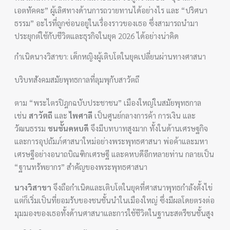
เอตทัคคะ” ผู้เลิศทางด้านการถวายทานได้อย่างไร และ “ปริศนา
ธรรม” อะไรที่ถูกซ่อนอยู่ในเรื่องราวของเธอ ซึ่งสามารถนำมา
ประยุกต์ใช้กับชีวิตและธุรกิจในยุค 2026 ได้อย่างน่าคิด
กำเนิดนางวิสาขา: เด็กหญิงผู้เติบโตในยุคเปลี่ยนผ่านทางศาสนา
บริบทสังคมสมัยพุทธกาลที่ลุมพุกับสาวัตถี
ตาม “พระไตรปิฎกฉบับประชาชน” เมืองใหญ่ในสมัยพุทธกาล
เช่น
สาวัตถี
และ
ไพศาลี
เป็นศูนย์กลางการค้า การเงิน และ
วัฒนธรรม
ชนชั้นคหบดี
จึงมีบทบาทสูงมาก ทั้งในด้านเศรษฐกิจ
และการอุปถัมภ์ศาสนาใหม่อย่างพระพุทธศาสนา พ่อค้าและมหา
เศรษฐีอย่างอนาถบิณฑิกเศรษฐี และคหบดีอีกหลายท่าน กลายเป็น
“ฐานทรัพยากร” สำคัญของพระพุทธศาสนา
นางวิสาขา
จึงถือกำเนิดและเติบโตในยุคที่ศาสนาพุทธกำลังตั้งไข่
แต่ก็เริ่มเป็นที่ยอมรับของชนชั้นนำในเมืองใหญ่ ซึ่งมีผลโดยตรงต่อ
มุมมองของเธอทั้งด้านศาสนาและการใช้ชีวิตในฐานะสตรีชนชั้นสูง