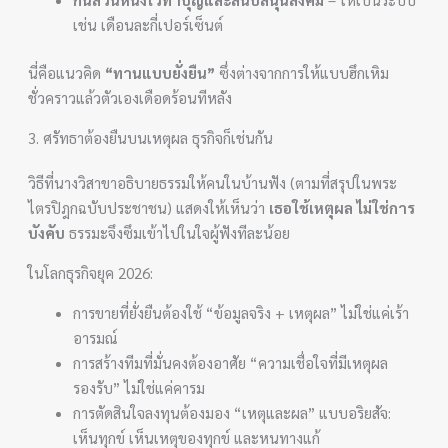
เช่น เดือนละกี่เปอร์เซ็นต์
นี่คือแนวคิด
“ทานแบบยั่งยืน”
ซึ่งต่างจากการให้แบบฮึกเหิม
ชั่วคราวแล้วตัวเองเดือดร้อนทีหลัง
3. ศรัทธาต้องยืนบนเหตุผล ธุรกิจก็เช่นกัน
วิธีที่นางวิสาขาอธิบายธรรมให้คนในบ้านฟัง (ตามที่สรุปในพระ
ไตรปิฎกฉบับประชาชน) แสดงให้เห็นว่า
เธอใช้เหตุผล ไม่ใช่การ
บังคับ
ธรรมะจึงซึมเข้าไปในใจผู้ฟังทีละน้อย
ในโลกธุรกิจยุค 2026:
การขายที่ยั่งยืนต้องใช้ “ข้อมูลจริง + เหตุผล” ไม่ใช่แค่เร้า
อารมณ์
การสร้างทีมที่มั่นคงต้องอาศัย “ความเชื่อใจที่มีเหตุผล
รองรับ” ไม่ใช่แค่คารม
การตัดสินใจลงทุนต้องมอง “เหตุและผล” แบบอริยสัจ:
เห็นทุกข์ เห็นเหตุของทุกข์ และหนทางแก้