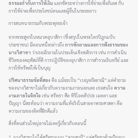
ธรรมะกำกับการใช้เงิน
แยกชัดระหว่างการใช้จ่ายเพื่อกิเลส กับ
การใช้จ่ายเพื่อประโยชน์ตนและผู้อื่นในระยะยาว
การสนทนาธรรมกับพระพุทธเจ้า
จากพระสูตรในหมวดอุบาสิกา (ซึ่งสรุปในพระไตรปิฎกฉบับ
ประชาชน) มีตอนหนึ่งกล่าวถึง
การซักถามและการฟังธรรมของ
นางวิสาขา
ว่าเธอมักถามในประเด็นเชิงหลักการ เช่น การดำเนิน
ชีวิตของคฤหัสถ์ที่ดี การปฏิบัติของอุบาสิกา การสำรวมอินทรีย์ และ
การใช้ทรัพย์ให้เป็นบุญ
ปริศนาธรรมข้อที่สอง
คือ แม้จะเป็น “เบญจกัลยาณี” แต่คำถาม
ของนางวิสาขาไม่เกี่ยวกับความงามภายนอกเลย เธอสนใจ
ความ
งามภายในจิตใจ
เช่น ศรัทธา ศีล หิริโอตตัปปะ เมตตา และ
ปัญญา นี่สะท้อนว่า ความงามที่แท้จริงในสายตาพระศาสดา คือ
ความงามของจิตที่ฝึกดีแล้ว
สิ่งที่คนส่วนใหญ่อาจไม่เคยรู้เกี่ยวกับตอนนี้
1. นางวิสาขาไม่ได้ศรัทธาแบบ “ตามสามี” แต่ศรัทธาด้วยปัญญา