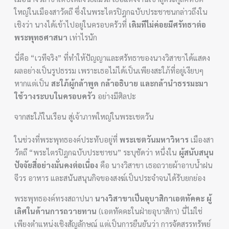
ใหญ่ในเมืองสาวัตถี ซึ่งในพระไตรปิฎกฉบับประชาชนกล่าวถึงใน
เชิงว่า นางได้เข้าไปอยู่ในครอบครัวที่
เดิมทีไม่ค่อยมีศรัทธาต่อ
พระพุทธศาสนา
เท่าไรนัก
นี่คือ “เวทีจริง” ที่ทำให้ปัญญาและศรัทธาของนางวิสาขาได้แสดง
ผลอย่างเป็นรูปธรรม เพราะเธอไม่ได้เป็นเพียงสะใภ้ที่อยู่เงียบๆ
หากแต่เป็น
สะใภ้ผู้กล้าพูด กล้าอธิบาย และกล้านำธรรมะมา
ใช้วางระบบในครอบครัว
อย่างมีศิลปะ
จากสะใภ้ในเรือน สู่เจ้าภาพใหญ่ในพระเชตวัน
ในช่วงที่พระพุทธองค์ประทับอยู่ที่
พระเชตวันมหาวิหาร
เมืองสา
วัตถี “พระไตรปิฎกฉบับประชาชน” ระบุชัดว่า หนึ่งใน
ผู้สนับสนุน
ปัจจัยสี่อย่างมั่นคงต่อเนื่อง
คือ นางวิสาขา เธอถวายผ้าอาบน้ำฝน
จีวร อาหาร และสนันสนุนกิจของสงฆ์เป็นประจำจนได้รับยกย่อง
พระพุทธองค์ทรงสถาปนา
นางวิสาขาเป็นอุบาสิกาเอตทัคคะ ผู้
เลิศในด้านการถวายทาน
(เอตทัคคะในฝ่ายอุบาสิกา) นี่ไม่ใช่
เพียงตำแหน่งเชิงสัญลักษณ์ แต่เป็นการยืนยันว่า การจัดสรรทรัพย์