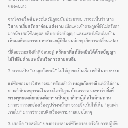
ของตนเอง
จากโครงเรื่องในพระไตรปิฎกฉบับประชาชน เราจะเห็นว่า
นาง
วิสาขาเริ่มศรัทธาก่อนแต่งงาน
เมื่อแต่งเข้าตระกูลที่ยังไม่ศรัทธา
มากนัก เธอใช้เหตุผล อธิบายด้วยปัญญา และแสดงให้คนในบ้าน
เห็นผลดีของการคบหาสมณะผู้มีศีล จนค่อยๆ เกิดการเปลี่ยนแปลง
นี่คือธรรมะเชิงลึกที่ซ่อนอยู่:
ศรัทธาที่แท้ต้องยืนได้ด้วยปัญญา
ไม่ใช่ยืนด้วยแฟชั่นหรือการตามคนอื่น
2. ความเป็น “เบญจกัลยาณี” ไม่ได้ถูกยกเป็นเรื่องหลักในทางธรรม
แม้ชื่อของนางวิสาขาจะมาพร้อมคำว่า
เบญจกัลยาณี
แต่ถ้าไล่อ่าน
ตามลำดับเหตุการณ์ในพระไตรปิฎกฉบับเถรวาท จะพบว่า
สิ่งที่
พระพุทธองค์ยกย่องคือการเป็นอุบาสิกาผู้เลิศในด้านทาน
มากกว่าการยกย่องเรื่องรูปร่างหน้าตา ธรรมจึงเน้นให้เห็น “คุณค่า
ภายใน” มากกว่ากรอบคิดเรื่องความงามแบบโลกๆ
3. เธอคือ “เคสจริง” ของการบาลานซ์ชีวิตครอบครัวกับการปฏิบัติ