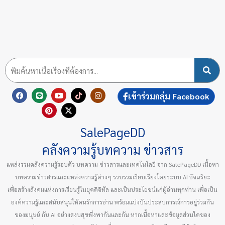
F
L
P
Y
X
T
I
เข้าร่วมกลุ่ม Facebook
a
i
i
o
-
i
n
c
n
n
u
t
k
s
e
e
t
t
w
t
t
b
e
u
i
o
a
SalePageDD
o
r
b
t
k
g
o
e
e
t
r
k
s
e
a
คลังความรู้บทความ ข่าวสาร
t
r
m
แหล่งรวมคลังความรู้รอบตัว บทความ ข่าวสารและเทคโนโลยี จาก SalePageDD เนื้อหา
บทความข่าวสารและแหล่งความรู้ต่างๆ รวบรวมเรียบเรียงโดยระบบ AI อัจฉริยะ
เพื่อสร้างสังคมแห่งการเรียนรู้ในยุคดิจิทัล และเป็นประโยชน์แก่ผู้อ่านทุกท่าน เพื่อเป็น
องค์ความรู้และสนับสนุนให้คนรักการอ่าน พร้อมแบ่งปันประสบการณ์การอยู่ร่วมกัน
ของมนุษย์ กับ AI อย่างสงบสุขพึ่งพากันและกัน หากเนื้อหาและข้อมูลส่วนใดของ