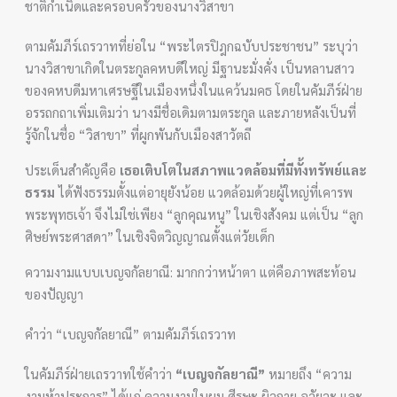
ชาติกำเนิดและครอบครัวของนางวิสาขา
ตามคัมภีร์เถรวาทที่ย่อใน “พระไตรปิฎกฉบับประชาชน” ระบุว่า
นางวิสาขาเกิดในตระกูลคหบดีใหญ่ มีฐานะมั่งคั่ง เป็นหลานสาว
ของคหบดีมหาเศรษฐีในเมืองหนึ่งในแคว้นมคธ โดยในคัมภีร์ฝ่าย
อรรถกถาเพิ่มเติมว่า นางมีชื่อเดิมตามตระกูล และภายหลังเป็นที่
รู้จักในชื่อ “วิสาขา” ที่ผูกพันกับเมืองสาวัตถี
ประเด็นสำคัญคือ
เธอเติบโตในสภาพแวดล้อมที่มีทั้งทรัพย์และ
ธรรม
ได้ฟังธรรมตั้งแต่อายุยังน้อย แวดล้อมด้วยผู้ใหญ่ที่เคารพ
พระพุทธเจ้า จึงไม่ใช่เพียง “ลูกคุณหนู” ในเชิงสังคม แต่เป็น “ลูก
ศิษย์พระศาสดา” ในเชิงจิตวิญญาณตั้งแต่วัยเด็ก
ความงามแบบเบญจกัลยาณี: มากกว่าหน้าตา แต่คือภาพสะท้อน
ของปัญญา
คำว่า “เบญจกัลยาณี” ตามคัมภีร์เถรวาท
ในคัมภีร์ฝ่ายเถรวาทใช้คำว่า
“เบญจกัลยาณี”
หมายถึง “ความ
งามห้าประการ” ได้แก่ ความงามในผม ศีรษะ ผิวกาย อวัยวะ และ