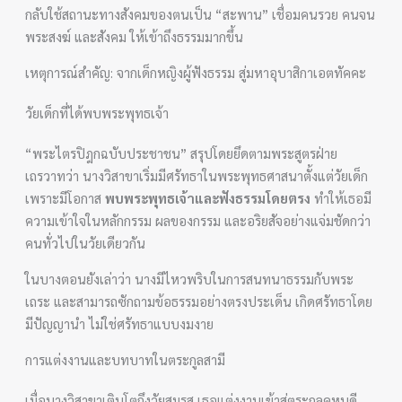
กลับใช้สถานะทางสังคมของตนเป็น “สะพาน” เชื่อมคนรวย คนจน
พระสงฆ์ และสังคม ให้เข้าถึงธรรมมากขึ้น
เหตุการณ์สำคัญ: จากเด็กหญิงผู้ฟังธรรม สู่มหาอุบาสิกาเอตทัคคะ
วัยเด็กที่ได้พบพระพุทธเจ้า
“พระไตรปิฎกฉบับประชาชน” สรุปโดยยึดตามพระสูตรฝ่าย
เถรวาทว่า นางวิสาขาเริ่มมีศรัทธาในพระพุทธศาสนาตั้งแต่วัยเด็ก
เพราะมีโอกาส
พบพระพุทธเจ้าและฟังธรรมโดยตรง
ทำให้เธอมี
ความเข้าใจในหลักกรรม ผลของกรรม และอริยสัจอย่างแจ่มชัดกว่า
คนทั่วไปในวัยเดียวกัน
ในบางตอนยังเล่าว่า นางมีไหวพริบในการสนทนาธรรมกับพระ
เถระ และสามารถซักถามข้อธรรมอย่างตรงประเด็น เกิดศรัทธาโดย
มีปัญญานำ ไม่ใช่ศรัทธาแบบงมงาย
การแต่งงานและบทบาทในตระกูลสามี
เมื่อนางวิสาขาเติบโตถึงวัยสมรส เธอแต่งงานเข้าสู่ตระกูลคหบดี