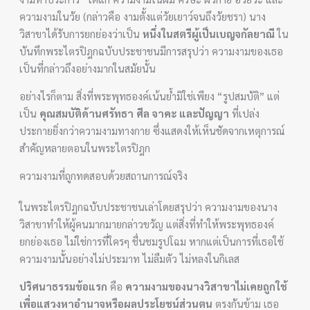
ความงามในวัย (กล่าวคือ งามตั้งแต่วัยเยาว์จนถึงวัยชรา) นาง
วิสาขาได้รับการยกย่องว่าเป็น
หนึ่งในสตรีผู้เป็นเบญจกัลยาณี
ใน
บันทึกพระไตรปิฎกฉบับประชาชนมีการสรุปว่า ความงามของเธอ
เป็นที่กล่าวถึงอย่างมากในสมัยนั้น
อย่างไรก็ตาม สิ่งที่พระพุทธองค์เน้นย้ำมิใช่เพียง “รูปสมบัติ” แต่
เป็น
คุณสมบัติด้านศรัทธา ศีล จาคะ และปัญญา
ที่เปล่ง
ประกายยิ่งกว่าความงามทางกาย ซึ่งแสดงให้เห็นชัดจากเหตุการณ์
สำคัญหลายตอนในพระไตรปิฎก
ความงามที่ถูกทดสอบด้วยสถานการณ์จริง
ในพระไตรปิฎกฉบับประชาชนเล่าโดยสรุปว่า ความงามของนาง
วิสาขาทำให้ผู้คนมากมายกล่าวขวัญ แต่สิ่งที่ทำให้พระพุทธองค์
ยกย่องเธอ ไม่ใช่การที่ใครๆ ชื่นชมรูปโฉม หากแต่เป็นการที่เธอใช้
ความงามนั้นอย่างไม่ประมาท ไม่ลืมตัว ไม่หลงในกิเลส
ปริศนาธรรมข้อแรก
คือ
ความงามของนางวิสาขาไม่เคยถูกใช้
เพื่อแสวงหาอำนาจหรือผลประโยชน์ส่วนตน
ตรงกันข้าม เธอ