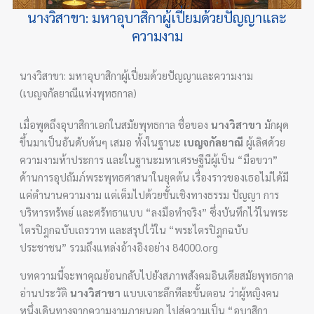
นางวิสาขา: มหาอุบาสิกาผู้เปี่ยมด้วยปัญญาและ
ความงาม
นางวิสาขา: มหาอุบาสิกาผู้เปี่ยมด้วยปัญญาและความงาม
(เบญจกัลยาณีแห่งพุทธกาล)
เมื่อพูดถึงอุบาสิกาเอกในสมัยพุทธกาล ชื่อของ
นางวิสาขา
มักผุด
ขึ้นมาเป็นอันดับต้นๆ เสมอ ทั้งในฐานะ
เบญจกัลยาณี
ผู้เลิศด้วย
ความงามห้าประการ และในฐานะมหาเศรษฐีนีผู้เป็น “มือขวา”
ด้านการอุปถัมภ์พระพุทธศาสนาในยุคต้น เรื่องราวของเธอไม่ได้มี
แค่ตำนานความงาม แต่เต็มไปด้วยชั้นเชิงทางธรรม ปัญญา การ
บริหารทรัพย์ และศรัทธาแบบ “ลงมือทำจริง” ซึ่งบันทึกไว้ในพระ
ไตรปิฎกฉบับเถรวาท และสรุปไว้ใน “พระไตรปิฎกฉบับ
ประชาชน” รวมถึงแหล่งอ้างอิงอย่าง 84000.org
บทความนี้จะพาคุณย้อนกลับไปยังสภาพสังคมอินเดียสมัยพุทธกาล
อ่านประวัติ
นางวิสาขา
แบบเจาะลึกทีละขั้นตอน ว่าผู้หญิงคน
หนึ่งเดินทางจากความงามภายนอก ไปสู่ความเป็น “อุบาสิกา