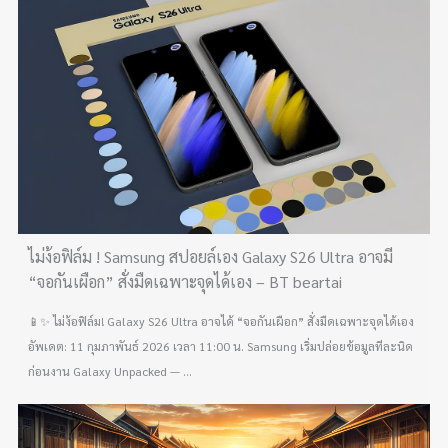
ไม่ง้อฟิล์ม ! Samsung สปอยล์เอง Galaxy S26 Ultra อาจมี
“จอกันเผือก” สั่งมืดเฉพาะจุดได้เอง – BT beartai
📱✨ ไม่ง้อฟิล์ม! Galaxy S26 Ultra อาจได้ “จอกันเผือก” สั่งมืดเฉพาะจุดได้เอง
อัพเดต: 11 กุมภาพันธ์ 2026 เวลา 11:00 น. Samsung เริ่มปล่อยข้อมูลทีละนิด
ก่อนงาน Galaxy Unpacked — ...