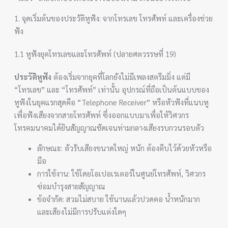
1. จุดเริ่มต้นของประวัติหูฟัง: จากโทรเลข โทรศัพท์ และเครื่องช่วย
ฟัง
1.1 หูฟังยุคโทรเลขและโทรศัพท์ (ปลายศตวรรษที่ 19)
ประวัติหูฟัง
ต้องเริ่มจากยุคที่โลกยังไม่มีเพลงสตรีมมิ่ง แต่มี
“โทรเลข” และ “โทรศัพท์” เท่านั้น อุปกรณ์ที่ถือเป็นต้นแบบของ
หูฟังในยุคแรกสุดคือ “Telephone Receiver” หรือหัวฟังที่แนบหู
เพื่อฟังเสียงจากสายโทรศัพท์ ซึ่งออกแบบมาเพื่อให้วิศวกร
โทรคมนาคมได้ยินสัญญาณชัดเจนท่ามกลางเสียงรบกวนรอบตัว
ลักษณะ: ตัวรับเสียงขนาดใหญ่ หนัก ต้องคีบไว้ด้วยหัวหรือ
มือ
การใช้งาน: ใช้โดยโอเปอเรเตอร์ในศูนย์โทรศัพท์, วิศวกร
ซ่อมบำรุงสายสัญญาณ
ข้อจำกัด: สวมไม่สบาย ใช้นานแล้วปวดคอ น้ำหนักมาก
และเสียงไม่มีการปรับแต่งใดๆ