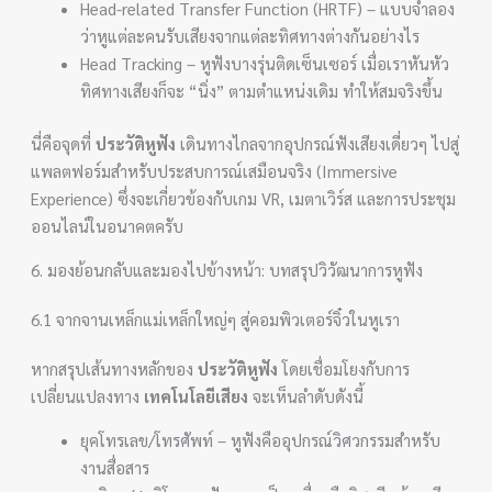
Head-related Transfer Function (HRTF) – แบบจำลอง
ว่าหูแต่ละคนรับเสียงจากแต่ละทิศทางต่างกันอย่างไร
Head Tracking – หูฟังบางรุ่นติดเซ็นเซอร์ เมื่อเราหันหัว
ทิศทางเสียงก็จะ “นิ่ง” ตามตำแหน่งเดิม ทำให้สมจริงขึ้น
นี่คือจุดที่
ประวัติหูฟัง
เดินทางไกลจากอุปกรณ์ฟังเสียงเดี่ยวๆ ไปสู่
แพลตฟอร์มสำหรับประสบการณ์เสมือนจริง (Immersive
Experience) ซึ่งจะเกี่ยวข้องกับเกม VR, เมตาเวิร์ส และการประชุม
ออนไลน์ในอนาคตครับ
6. มองย้อนกลับและมองไปข้างหน้า: บทสรุปวิวัฒนาการหูฟัง
6.1 จากจานเหล็กแม่เหล็กใหญ่ๆ สู่คอมพิวเตอร์จิ๋วในหูเรา
หากสรุปเส้นทางหลักของ
ประวัติหูฟัง
โดยเชื่อมโยงกับการ
เปลี่ยนแปลงทาง
เทคโนโลยีเสียง
จะเห็นลำดับดังนี้
ยุคโทรเลข/โทรศัพท์ – หูฟังคืออุปกรณ์วิศวกรรมสำหรับ
งานสื่อสาร