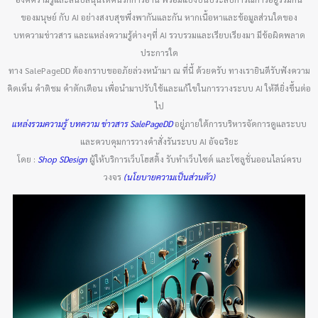
ของมนุษย์ กับ AI อย่างสงบสุขพึ่งพากันและกัน หากเนื้อหาและข้อมูลส่วนใดของ
บทความข่าวสาร และแหล่งความรู้ต่างๆที่ AI รวบรวมและเรียบเรียงมา มีข้อผิดพลาด
ประการใด
ทาง SalePageDD ต้องกราบขออภัยล่วงหน้ามา ณ ที่นี้ ด้วยครับ ทางเรายินดีรับฟังความ
คิดเห็น คำติชม คำตักเตือน เพื่อนำมาปรับใช้และแก้ไขในการวางระบบ AI ให้ดียิ่งขึ้นต่อ
ไป
แหล่งรวมความรู้ บทความ ข่าวสาร SalePageDD
อยู่ภายใต้การบริหารจัดการดูแลระบบ
และควบคุมการวางคำสั่งรันระบบ AI อัจฉริยะ
โดย :
Shop SDesign
ผู้ให้บริการเว็บโฮสติ้ง รับทำเว็บไซต์ และโซลูชั่นออนไลน์ครบ
วงจร
(นโยบายความเป็นส่วนตัว)