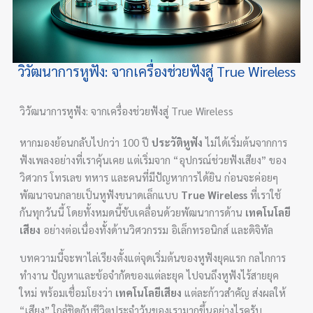
วิวัฒนาการหูฟัง: จากเครื่องช่วยฟังสู่ True Wireless
วิวัฒนาการหูฟัง: จากเครื่องช่วยฟังสู่ True Wireless
หากมองย้อนกลับไปกว่า 100 ปี
ประวัติหูฟัง
ไม่ได้เริ่มต้นจากการ
ฟังเพลงอย่างที่เราคุ้นเคย แต่เริ่มจาก “อุปกรณ์ช่วยฟังเสียง” ของ
วิศวกร โทรเลข ทหาร และคนที่มีปัญหาการได้ยิน ก่อนจะค่อยๆ
พัฒนาจนกลายเป็นหูฟังขนาดเล็กแบบ
True Wireless
ที่เราใช้
กันทุกวันนี้ โดยทั้งหมดนี้ขับเคลื่อนด้วยพัฒนาการด้าน
เทคโนโลยี
เสียง
อย่างต่อเนื่องทั้งด้านวิศวกรรม อิเล็กทรอนิกส์ และดิจิทัล
บทความนี้จะพาไล่เรียงตั้งแต่จุดเริ่มต้นของหูฟังยุคแรก กลไกการ
ทำงาน ปัญหาและข้อจำกัดของแต่ละยุค ไปจนถึงหูฟังไร้สายยุค
ใหม่ พร้อมเชื่อมโยงว่า
เทคโนโลยีเสียง
แต่ละก้าวสำคัญ ส่งผลให้
“เสียง” ใกล้ชิดกับชีวิตประจำวันของเรามากขึ้นอย่างไรครับ