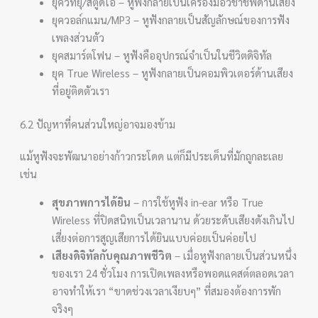
ยุควิทยุ/สตูดิโอ – หูฟังกลายเป็นเครื่องมือวิชาชีพด้านเสียง
ยุควอล์กแมน/MP3 – หูฟังกลายเป็นสัญลักษณ์ของการฟัง
เพลงส่วนตัว
ยุคสมาร์ตโฟน – หูฟังคืออุปกรณ์จำเป็นในชีวิตดิจิทัล
ยุค True Wireless – หูฟังกลายเป็นคอมพิวเตอร์ด้านเสียง
ที่อยู่ติดตัวเรา
6.2 ปัญหาที่คนส่วนใหญ่อาจมองข้าม
แม้หูฟังจะพัฒนาอย่างก้าวกระโดด แต่ก็มีประเด็นที่มักถูกละเลย
เช่น
สุขภาพการได้ยิน
– การใช้หูฟัง in-ear หรือ True
Wireless ที่ปิดสนิทเป็นเวลานาน ด้วยระดับเสียงดังเกินไป
เสี่ยงต่อการสูญเสียการได้ยินแบบค่อยเป็นค่อยไป
เสียงดิจิทัลกับคุณภาพชีวิต
– เมื่อหูฟังกลายเป็นส่วนหนึ่ง
ของเรา 24 ชั่วโมง การเปิดเพลงหรือพอดแคสต์ตลอดเวลา
อาจทำให้เรา “ขาดช่วงเวลาเงียบๆ” ที่สมองต้องการพัก
จริงๆ