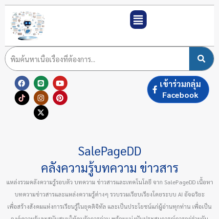
Skip
to
content
F
T
L
I
X
Y
P
เข้าร่วมกลุ่ม
a
i
i
n
-
o
i
c
k
n
s
t
u
n
Facebook
e
t
e
t
w
t
t
b
o
a
i
u
e
o
k
g
t
b
r
o
r
t
e
e
k
a
e
s
m
r
t
SalePageDD
คลังความรู้บทความ ข่าวสาร
แหล่งรวมคลังความรู้รอบตัว บทความ ข่าวสารและเทคโนโลยี จาก SalePageDD เนื้อหา
บทความข่าวสารและแหล่งความรู้ต่างๆ รวบรวมเรียบเรียงโดยระบบ AI อัจฉริยะ
เพื่อสร้างสังคมแห่งการเรียนรู้ในยุคดิจิทัล และเป็นประโยชน์แก่ผู้อ่านทุกท่าน เพื่อเป็น
องค์ความรู้และสนับสนุนให้คนรักการอ่าน พร้อมแบ่งปันประสบการณ์การอยู่ร่วมกัน