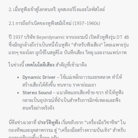
2. เมื่อหูฟังเข้าสู่โลกดนตรี: ยุคสเตอริโอและไลฟ์สไตล์
2.1 การถือกำเนิดของหูฟังสมัยใหม่ (1937–1960s)
ปี 1937 บริษัท Beyerdynamic จากเยอรมนี เปิดตัวหูฟังรุ่น DT 48
ซึ่งมักถูกอ้างถึงว่าเป็นหนึ่งในหูฟัง “สำหรับฟังเสียง” โดยเฉพาะรุ่น
แรกๆ ของโลก ถูกใช้ในสตูดิโอ บันทึกเสียง วิทยุ และงานแพร่ภาพ
ในช่วงนี้
เทคโนโลยีเสียง
สำคัญที่เข้ามาคือ
Dynamic Driver
– ใช้แม่เหล็กถาวรและขดลวด ทำให้
สร้างเสียงได้ดังขึ้น ทนทาน ราคาย่อมเยา
Stereo Sound
– แนวคิดแยกเสียงซ้าย-ขวา ทำให้หูฟัง
กลายเป็นอุปกรณ์ที่จำเป็นสำหรับการมิกซ์เพลงและฟัง
ดนตรีอย่างจริงจัง
นี่คือช่วงเวลาที่
ประวัติหูฟัง
เริ่มขยับจาก “เครื่องมือวิชาชีพ” ใน
กองทัพและอุตสาหกรรม สู่ “เครื่องมือสร้างความบันเทิง” สำหรับ
คอดนตรีมากขึ้นเรื่อยๆ ครับ