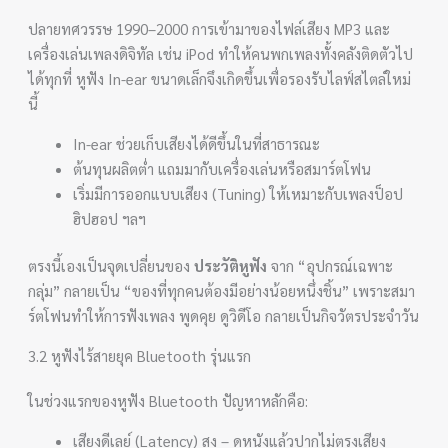
ปลายทศวรรษ 1990–2000 การเข้ามาของไฟล์เสียง MP3 และ
เครื่องเล่นเพลงดิจิทัล เช่น iPod ทำให้คนพกเพลงทั้งคลังติดตัวไป
ได้ทุกที่ หูฟัง In-ear ขนาดเล็กจึงเกิดขึ้นเพื่อรองรับไลฟ์สไตล์ใหม่
นี้
In-ear ช่วยเก็บเสียงได้ดีขึ้นในที่สาธารณะ
ต้นทุนผลิตต่ำ แถมมากับเครื่องเล่นหรือสมาร์ตโฟน
เริ่มมีการออกแบบเสียง (Tuning) ให้เหมาะกับเพลงป็อป
ฮิปฮอป ฯลฯ
ตรงนี้เองเป็นจุดเปลี่ยนของ
ประวัติหูฟัง
จาก “อุปกรณ์เฉพาะ
กลุ่ม” กลายเป็น “ของที่ทุกคนต้องมีอย่างน้อยหนึ่งชิ้น” เพราะสมา
ร์ตโฟนทำให้การฟังเพลง พูดคุย ดูวิดีโอ กลายเป็นกิจวัตรประจำวัน
3.2 หูฟังไร้สายยุค Bluetooth รุ่นแรก
ในช่วงแรกของหูฟัง Bluetooth ปัญหาหลักคือ:
เสียงดีเลย์ (Latency) สูง – ดูหนังแล้วปากไม่ตรงเสียง