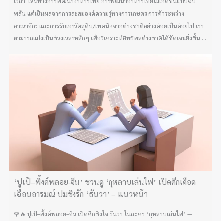
เวลา: เส้นทางการพัฒนาอาหารไทย การพัฒนาอาหารไทยไม่เกิดขึ้นแบบฉับ
พลัน แต่เป็นผลจากการสะสมองค์ความรู้ทางการเกษตร การค้าระหว่าง
อาณาจักร และการรับเอาวัตถุดิบ/เทคนิคจากต่างชาติอย่างค่อยเป็นค่อยไป เรา
สามารถแบ่งเป็นช่วงเวลาหลักๆ เพื่อวิเคราะห์อิทธิพลต่างชาติได้ชัดเจนยิ่งขึ้น ...
‘ปูเป้–พิ้งค์พลอย-จีน’ ชวนดู ‘กุหลาบเล่นไฟ’ เปิดศึกเดือด
เฉือนอารมณ์ ปมชิงรัก ‘ธันวา’ – แนวหน้า
🌹🔥 ปูเป้–พิ้งค์พลอย–จีน เปิดศึกชิงใจ ธันวา ในละคร “กุหลาบเล่นไฟ” —