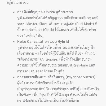
อยู่มากมาย เช่น
การซิงค์สัญญาณระหว่างหูซ้าย-ขวา
หูฟังแต่ละข้างไม่ได้ฟังสัญญาณจากมือถือแบบเดี่ยวๆ แต่มี
ระบบ Master–Slave หรือบทบาทคู่แฝด (Dual Mode) ที่
ต้องคอยซิงค์เวลา (Clock) ให้แม่นยำ เพื่อไม่ให้เสียงซ้าย
ขวา “เหลื่อม” กัน
Noise Cancellation แบบ Hybrid
หูฟังหลายรุ่นใช้ไมโครโฟนทั้งด้านนอกและด้านในหู ฟัง
เสียงรบกวน + เสียงจริงที่ผู้ใช้ได้ยิน แล้วใช้ DSP คำนวณ
“เสียงกลับเฟส” (Anti-noise) เพื่อหักล้างเสียงรบกวน
ความแม่นยำขึ้นกับการประมวลผลแบบ Real-time และ
การออกแบบอะคูสติกของตัวหูฟัง
การชดเชยเสียงตามสรีรวิทยาหู (Psychoacoustics)
ผู้ผลิตบางรายใช้หลักการด้านจิตอะคูสติก
(Psychoacoustics) วิเคราะห์ว่าหูมนุษย์รับรู้ความถี่ไหนไว
เป็นพิเศษ เพื่อ “จูนเสียง” ให้ฟังสนุก ฟังนานไม่ล้า แม้ตัว
กราฟวัดเสียงจะไม่ได้ตรงเป็นเส้นเรียบก็ตาม