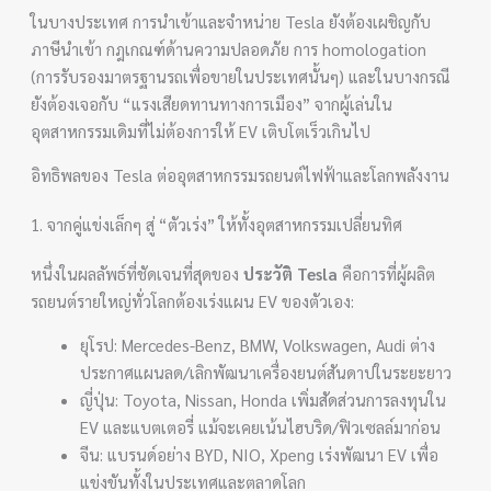
ในบางประเทศ การนำเข้าและจำหน่าย Tesla ยังต้องเผชิญกับ
ภาษีนำเข้า กฎเกณฑ์ด้านความปลอดภัย การ homologation
(การรับรองมาตรฐานรถเพื่อขายในประเทศนั้นๆ) และในบางกรณี
ยังต้องเจอกับ “แรงเสียดทานทางการเมือง” จากผู้เล่นใน
อุตสาหกรรมเดิมที่ไม่ต้องการให้ EV เติบโตเร็วเกินไป
อิทธิพลของ Tesla ต่ออุตสาหกรรมรถยนต์ไฟฟ้าและโลกพลังงาน
1. จากคู่แข่งเล็กๆ สู่ “ตัวเร่ง” ให้ทั้งอุตสาหกรรมเปลี่ยนทิศ
หนึ่งในผลลัพธ์ที่ชัดเจนที่สุดของ
ประวัติ Tesla
คือการที่ผู้ผลิต
รถยนต์รายใหญ่ทั่วโลกต้องเร่งแผน EV ของตัวเอง:
ยุโรป: Mercedes-Benz, BMW, Volkswagen, Audi ต่าง
ประกาศแผนลด/เลิกพัฒนาเครื่องยนต์สันดาปในระยะยาว
ญี่ปุ่น: Toyota, Nissan, Honda เพิ่มสัดส่วนการลงทุนใน
EV และแบตเตอรี่ แม้จะเคยเน้นไฮบริด/ฟิวเซลล์มาก่อน
จีน: แบรนด์อย่าง BYD, NIO, Xpeng เร่งพัฒนา EV เพื่อ
แข่งขันทั้งในประเทศและตลาดโลก