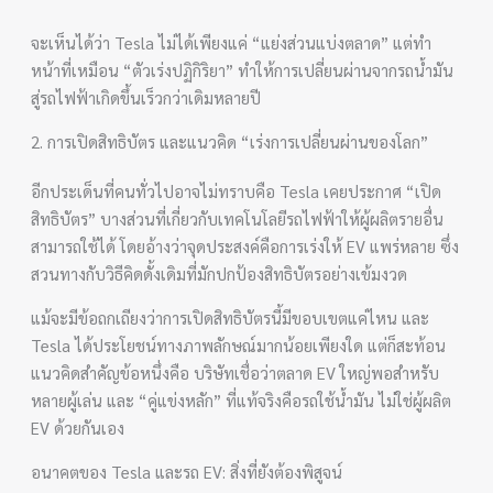
จะเห็นได้ว่า Tesla ไม่ได้เพียงแค่ “แย่งส่วนแบ่งตลาด” แต่ทำ
หน้าที่เหมือน “ตัวเร่งปฏิกิริยา” ทำให้การเปลี่ยนผ่านจากรถน้ำมัน
สู่รถไฟฟ้าเกิดขึ้นเร็วกว่าเดิมหลายปี
2. การเปิดสิทธิบัตร และแนวคิด “เร่งการเปลี่ยนผ่านของโลก”
อีกประเด็นที่คนทั่วไปอาจไม่ทราบคือ Tesla เคยประกาศ “เปิด
สิทธิบัตร” บางส่วนที่เกี่ยวกับเทคโนโลยีรถไฟฟ้าให้ผู้ผลิตรายอื่น
สามารถใช้ได้ โดยอ้างว่าจุดประสงค์คือการเร่งให้ EV แพร่หลาย ซึ่ง
สวนทางกับวิธีคิดดั้งเดิมที่มักปกป้องสิทธิบัตรอย่างเข้มงวด
แม้จะมีข้อถกเถียงว่าการเปิดสิทธิบัตรนี้มีขอบเขตแค่ไหน และ
Tesla ได้ประโยชน์ทางภาพลักษณ์มากน้อยเพียงใด แต่ก็สะท้อน
แนวคิดสำคัญข้อหนึ่งคือ บริษัทเชื่อว่าตลาด EV ใหญ่พอสำหรับ
หลายผู้เล่น และ “คู่แข่งหลัก” ที่แท้จริงคือรถใช้น้ำมัน ไม่ใช่ผู้ผลิต
EV ด้วยกันเอง
อนาคตของ Tesla และรถ EV: สิ่งที่ยังต้องพิสูจน์