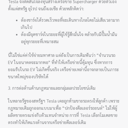
Tesla จึงตัดสินใจลงทุนสร้างเครือข่าย Supercharger ด้วยตัวเอง
ตั้งแต่สหรัฐ ยุโรป จนถึงเอเชีย ด้วยหลักคิดว่า:
ต้องชาร์จได้รวดเร็วพอที่จะเดินทางไกลโดยไม่เสียเวลามาก
เกินไป
ต้องมีจุดชาร์จในระยะที่ผู้ใช้รู้สึกมั่นใจ คล้ายกับมีปั๊มน้ำมัน
อยู่ทุกระยะที่เหมาะสม
นี่ไม่ใช่แค่ค่าใช้จ่ายมหาศาล แต่ยังเป็นการเดิมพันว่า “จำนวนรถ
EV ในอนาคตจะมากพอ” ที่ทำให้เครือข่ายนี้คุ้มทุน ซึ่งหากการ
ยอมรับในรถ EV ไม่เกิดขึ้นจริง เครือข่ายเหล่านี้อาจกลายเป็นภาระ
ขนาดใหญ่ของบริษัทได้
3. การต่อต้านด้านกฎหมายและกลุ่มผลประโยชน์เดิม
ในหลายรัฐของสหรัฐฯ Tesla เคยถูกห้ามขายรถตรงให้ลูกค้า เพราะ
กฎหมายเดิมถูกออกแบบมาเพื่อ “ปกป้องดีลเลอร์รถยนต์” ไม่ให้ผู้
ผลิตขายตรงแข่งกับตัวแทนจำหน่าย การที่ Tesla เลือกโมเดลขาย
ตรงทำให้เกิดแรงต้านจากเครือข่ายดีลเลอร์เดิม