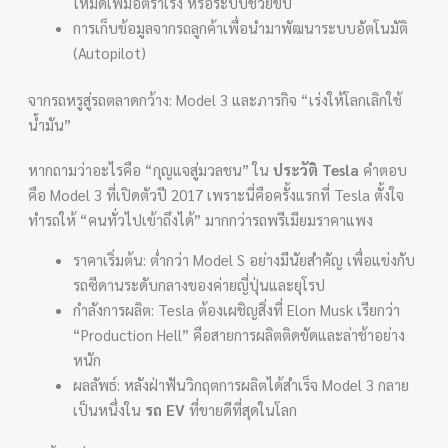
โหมดเพิ่มอัตราเร่ง หรือระบบช่วยขับ
การเก็บข้อมูลจากรถลูกค้าเพื่อนำมาพัฒนาระบบอัตโนมัติ
(Autopilot)
จากรถหรูสู่รถตลาดกว้าง: Model 3 และภารกิจ “เร่งให้โลกเลิกใช้
น้ำมัน”
หากถามว่าอะไรคือ “กุญแจสู่มวลชน” ใน
ประวัติ Tesla
คำตอบ
คือ Model 3 ที่เปิดตัวปี 2017 เพราะนี่คือครั้งแรกที่ Tesla ตั้งใจ
ทำรถให้ “คนทั่วไปเข้าถึงได้” มากกว่ารถพรีเมียมราคาแพง
ราคาเริ่มต้น: ต่ำกว่า Model S อย่างมีนัยสำคัญ เพื่อแข่งกับ
รถซีดานระดับกลางของค่ายญี่ปุ่นและยุโรป
กำลังการผลิต: Tesla ต้องเผชิญสิ่งที่ Elon Musk เรียกว่า
“Production Hell” คือสายการผลิตติดขัดและล่าช้าอย่าง
หนัก
ผลลัพธ์: หลังฝ่าฟันวิกฤตการผลิตได้สำเร็จ Model 3 กลาย
เป็นหนึ่งใน
รถ EV
ที่ขายดีที่สุดในโลก