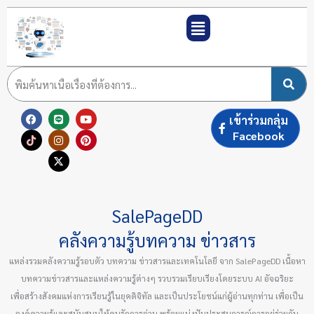
Skip
to
content
F
T
L
I
X
Y
P
เข้าร่วมกลุ่ม
a
i
i
n
-
o
i
c
k
n
s
t
u
n
Facebook
e
t
e
t
w
t
t
b
o
a
i
u
e
o
k
g
t
b
r
o
r
t
e
e
k
a
e
s
m
r
t
SalePageDD
คลังความรู้บทความ ข่าวสาร
แหล่งรวมคลังความรู้รอบตัว บทความ ข่าวสารและเทคโนโลยี จาก SalePageDD เนื้อหา
บทความข่าวสารและแหล่งความรู้ต่างๆ รวบรวมเรียบเรียงโดยระบบ AI อัจฉริยะ
เพื่อสร้างสังคมแห่งการเรียนรู้ในยุคดิจิทัล และเป็นประโยชน์แก่ผู้อ่านทุกท่าน เพื่อเป็น
องค์ความรู้และสนับสนุนให้คนรักการอ่าน พร้อมแบ่งปันประสบการณ์การอยู่ร่วมกัน