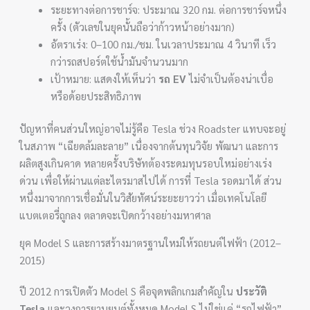
ระยะทางต่อการชาร์จ: ประมาณ 320 กม. ต่อการชาร์จหนึ่ง
ครั้ง (ตัวเลขในยุคนั้นถือว่าก้าวหน้าอย่างมาก)
อัตราเร่ง: 0–100 กม./ชม. ในเวลาประมาณ 4 วินาที เร็ว
กว่ารถสปอร์ตใช้น้ำมันจำนวนมาก
เป้าหมาย: แสดงให้เห็นว่า
รถ EV
ไม่จำเป็นต้องน่าเบื่อ
หรือด้อยประสิทธิภาพ
ปัญหาที่คนส่วนใหญ่อาจไม่รู้คือ Tesla ช่วง Roadster แทบจะอยู่
ในสภาพ “เฉียดล้มละลาย” เนื่องจากต้นทุนวิจัย พัฒนา และการ
ผลิตสูงเกินคาด หลายครั้งบริษัทต้องระดมทุนรอบใหม่อย่างเร่ง
ด่วน เพื่อให้ผ่านแต่ละไตรมาสไปได้ การที่ Tesla รอดมาได้ ส่วน
หนึ่งมาจากการเชื่อมั่นในวิสัยทัศน์ระยะยาวว่า เมื่อเทคโนโลยี
แบตเตอรี่ถูกลง ตลาดจะเปิดกว้างอย่างมหาศาล
ยุค Model S และการสร้างมาตรฐานใหม่ให้รถยนต์ไฟฟ้า (2012–
2015)
ปี 2012 การเปิดตัว Model S คือจุดพลิกเกมสำคัญใน
ประวัติ
Tesla
และวงการยานยนต์ทั้งหมด Model S ไม่ใช่แค่ “รถไฟฟ้า”