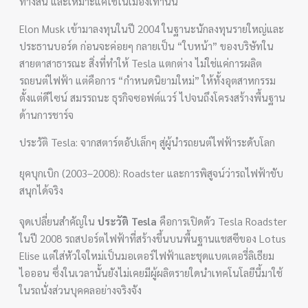
ทางสั้น และเหมาะแค่ใช้ในเมืองเท่านั้น
Elon Musk เข้ามาลงทุนในปี 2004 ในฐานะนักลงทุนรายใหญ่และ
ประธานบอร์ด ก่อนจะค่อยๆ กลายเป็น “ใบหน้า” ของบริษัทใน
สายตาสาธารณะ สิ่งที่ทำให้ Tesla แตกต่าง ไม่ใช่แค่การผลิต
รถยนต์ไฟฟ้า แต่คือการ “กำหนดนิยามใหม่” ให้ทั้งอุตสาหกรรม
ตั้งแต่ดีไซน์ สมรรถนะ ธุรกิจซอฟต์แวร์ ไปจนถึงโครงสร้างพื้นฐาน
ด้านการชาร์จ
ประวัติ Tesla: จากสตาร์ตอัปเล็กๆ สู่ผู้นำรถยนต์ไฟฟ้าระดับโลก
ยุคบุกเบิก (2003–2008): Roadster และการพิสูจน์ว่ารถไฟฟ้าขับ
สนุกได้จริง
จุดเปลี่ยนสำคัญใน
ประวัติ Tesla
คือการเปิดตัว Tesla Roadster
ในปี 2008 รถสปอร์ตไฟฟ้าที่สร้างขึ้นบนพื้นฐานแชสซีของ Lotus
Elise แต่ใส่หัวใจใหม่เป็นมอเตอร์ไฟฟ้าและชุดแบตเตอรี่ลิเธียม
ไอออน ซึ่งในเวลานั้นยังไม่เคยมีผู้ผลิตรายใดนำเทคโนโลยีนี้มาใช้
ในรถนั่งส่วนบุคคลอย่างจริงจัง