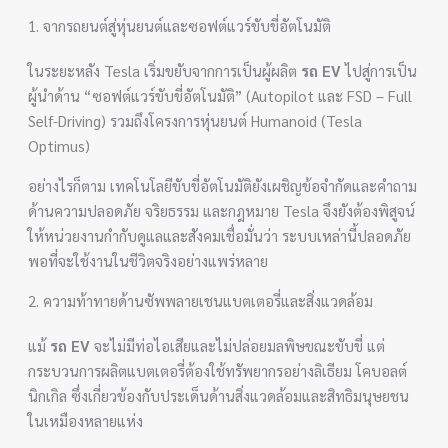
1. จากรถยนต์สู่หุ่นยนต์และซอฟต์แวร์ขับขี่อัตโนมัติ
ในระยะหลัง Tesla เริ่มขยับจากการเป็นผู้ผลิต
รถ EV
ไปสู่การเป็น
ผู้นำด้าน “ซอฟต์แวร์ขับขี่อัตโนมัติ” (Autopilot และ FSD – Full
Self-Driving) รวมถึงโครงการหุ่นยนต์ Humanoid (Tesla
Optimus)
อย่างไรก็ตาม เทคโนโลยีขับขี่อัตโนมัติยังเผชิญข้อจำกัดและคำถาม
ด้านความปลอดภัย จริยธรรม และกฎหมาย Tesla จึงยังต้องพิสูจน์
ให้หน่วยงานกำกับดูแลและสังคมเชื่อมั่นว่า ระบบเหล่านี้ปลอดภัย
พอที่จะใช้งานในชีวิตจริงอย่างแพร่หลาย
2. ความท้าทายด้านซัพพลายเชนแบตเตอรี่และสิ่งแวดล้อม
แม้
รถ EV
จะไม่มีท่อไอเสียและไม่ปล่อยมลพิษขณะขับขี่ แต่
กระบวนการผลิตแบตเตอรี่ต้องใช้ทรัพยากรอย่างลิเธียม โคบอลต์
นิกเกิล ซึ่งเกี่ยวข้องกับประเด็นด้านสิ่งแวดล้อมและสิทธิมนุษยชน
ในเหมืองหลายแห่ง