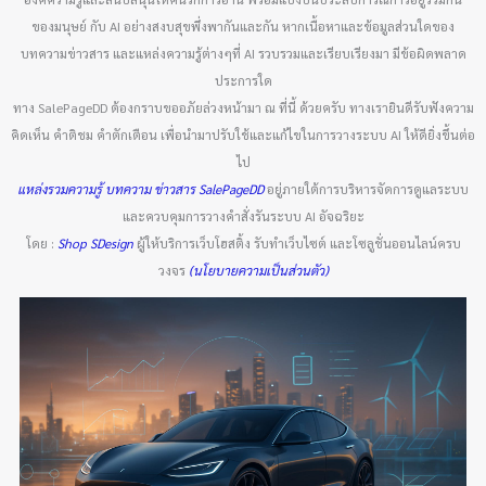
ของมนุษย์ กับ AI อย่างสงบสุขพึ่งพากันและกัน หากเนื้อหาและข้อมูลส่วนใดของ
บทความข่าวสาร และแหล่งความรู้ต่างๆที่ AI รวบรวมและเรียบเรียงมา มีข้อผิดพลาด
ประการใด
ทาง SalePageDD ต้องกราบขออภัยล่วงหน้ามา ณ ที่นี้ ด้วยครับ ทางเรายินดีรับฟังความ
คิดเห็น คำติชม คำตักเตือน เพื่อนำมาปรับใช้และแก้ไขในการวางระบบ AI ให้ดียิ่งขึ้นต่อ
ไป
แหล่งรวมความรู้ บทความ ข่าวสาร SalePageDD
อยู่ภายใต้การบริหารจัดการดูแลระบบ
และควบคุมการวางคำสั่งรันระบบ AI อัจฉริยะ
โดย :
Shop SDesign
ผู้ให้บริการเว็บโฮสติ้ง รับทำเว็บไซต์ และโซลูชั่นออนไลน์ครบ
วงจร
(นโยบายความเป็นส่วนตัว)