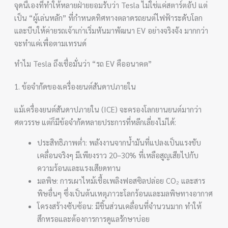
จุดนี้เองที่ทำให้หลายฝ่ายยอมรับว่า Tesla ไม่ใช่แค่สตาร์ตอัป แต่
เป็น “ผู้เล่นหลัก” ที่กำหนดทิศทางตลาดรถยนต์ไฟฟ้าระดับโลก
และบีบให้ค่ายรถเจ้าเก่าเริ่มหันมาพัฒนา EV อย่างจริงจัง มากกว่า
จะทำแค่เพื่อตามเทรนด์
ทำไม Tesla ถึงเชื่อมั่นว่า “รถ EV คืออนาคต”
1. ข้อจำกัดของเครื่องยนต์สันดาปภายใน
แม้เครื่องยนต์สันดาปภายใน (ICE) จะครองโลกยานยนต์มากว่า
ศตวรรษ แต่ก็มีข้อจำกัดหลายประการที่หลีกเลี่ยงไม่ได้:
ประสิทธิภาพต่ำ: พลังงานจากน้ำมันที่แปลงเป็นแรงขับ
เคลื่อนจริงๆ มีเพียงราว 20–30% ที่เหลือสูญเสียไปกับ
ความร้อนและแรงเสียดทาน
มลพิษ: การเผาไหม้เชื้อเพลิงฟอสซิลปล่อย CO₂ และสาร
พิษอื่นๆ ซึ่งเป็นต้นเหตุภาวะโลกร้อนและมลพิษทางอากาศ
โครงสร้างซับซ้อน: มีชิ้นส่วนเคลื่อนที่จำนวนมาก ทำให้
สึกหรอและต้องการการดูแลรักษาบ่อย