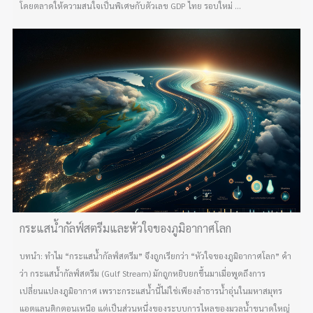
โดยตลาดให้ความสนใจเป็นพิเศษกับตัวเลข GDP ไทย รอบใหม่ ...
กระแสน้ำกัลฟ์สตรีมและหัวใจของภูมิอากาศโลก
บทนำ: ทำไม “กระแสน้ำกัลฟ์สตรีม” จึงถูกเรียกว่า “หัวใจของภูมิอากาศโลก” คำ
ว่า กระแสน้ำกัลฟ์สตรีม (Gulf Stream) มักถูกหยิบยกขึ้นมาเมื่อพูดถึงการ
เปลี่ยนแปลงภูมิอากาศ เพราะกระแสน้ำนี้ไม่ใช่เพียงลำธารน้ำอุ่นในมหาสมุทร
แอตแลนติกตอนเหนือ แต่เป็นส่วนหนึ่งของระบบการไหลของมวลน้ำขนาดใหญ่