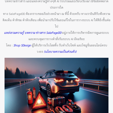
บทความข่าวสาร และแหล่งความรู้ต่างๆที่ AI รวบรวมและเรียบเรียงมา มีข้อผิดพลาด
ประการใด
ทาง SalePageDD ต้องกราบขออภัยล่วงหน้ามา ณ ที่นี้ ด้วยครับ ทางเรายินดีรับฟังความ
คิดเห็น คำติชม คำตักเตือน เพื่อนำมาปรับใช้และแก้ไขในการวางระบบ AI ให้ดียิ่งขึ้นต่อ
ไป
แหล่งรวมความรู้ บทความ ข่าวสาร SalePageDD
อยู่ภายใต้การบริหารจัดการดูแลระบบ
และควบคุมการวางคำสั่งรันระบบ AI อัจฉริยะ
โดย :
Shop SDesign
ผู้ให้บริการเว็บโฮสติ้ง รับทำเว็บไซต์ และโซลูชั่นออนไลน์ครบ
วงจร
(นโยบายความเป็นส่วนตัว)