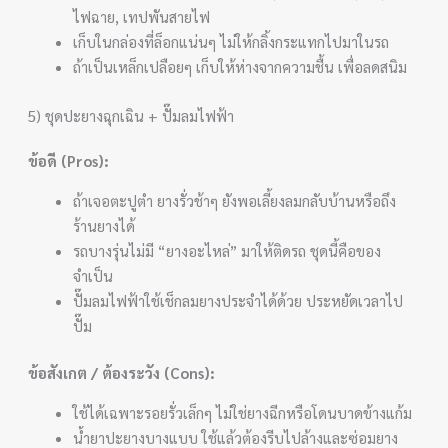
ไฟฉาย, เทปพันสายไฟ
เก็บในกล่องที่ล็อกแน่นๆ ไม่ให้กลิ้งกระแทกไปมาในรถ
ถ้าเป็นเหล็กเปลือยๆ เก็บให้ห่างจากความชื้น เพื่อลดสนิม
5) ชุดปะยางฉุกเฉิน + ปั๊มลมไฟฟ้า
ข้อดี (Pros):
ถ้าเจอตะปูตำ ยางรั่วช้าๆ ยังพอเลี้ยงลมกลับบ้านหรือถึง
ร้านยางได้
รถบางรุ่นไม่มี “ยางอะไหล่” มาให้ติดรถ ชุดนี้คือของ
จำเป็น
ปั๊มลมไฟฟ้าใช้เช็กลมยางประจำได้ด้วย ประหยัดเวลาไป
ปั๊ม
ข้อสังเกต / ต้องระวัง (Cons):
ใช้ได้เฉพาะรอยรั่วเล็กๆ ไม่ใช่ยางฉีกหรือโดนบาดข้างแก้ม
น้ำยาปะยางบางแบบ ใช้แล้วต้องรีบไปล้างและซ่อมยาง