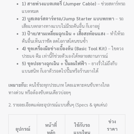
1) สายพ่วงแบตเตอรี่ (Jumper Cable)
– ช่วยสตาร์ทรถ
แบตหมด
2) บูสเตอร์สตาร์ทรถ/Jump Starter แบบพกพา
– รถ
เสียแบตกลางทางแบบไม่มีรถคันอื่น ก็เอาอยู่
3) ป้าย/สามเหลี่ยมฉุกเฉิน + เสื้อสะท้อนแสง
– ทำให้รถ
คันอื่นเห็นเราชัด ลดโอกาสโดนชนซ้ำ
4) ชุดเครื่องมือช่างเบื้องต้น (Basic Tool Kit)
– ไขควง
ประแจ คีม เท่านี้ก็ช่วยตัวเองได้หลายสถานการณ์
5) ชุดปะยางฉุกเฉิน + ปั๊มลมไฟฟ้า
– ยางรั่วไม่ถึงกับ
แบนสนิท ก็เอาตัวรอดไปปั๊มหรือร้านยางได้
เหมาะกับ:
คนใช้รถทุกประเภท โดยเฉพาะคนขับทางไกล
ทางด่วน หรือต้องขับคนเดียวบ่อยๆ
2. รายละเอียดแต่ละอุปกรณ์แบบสั้นๆ (Specs & จุดเด่น)
ช่วง
หน้าที่
ใช้กับรถ
อุปกรณ์
ราคา
หลัก
แบบไหน