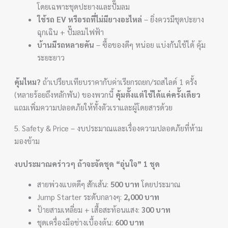
โดยเฉพาะชุดปะยางและปั๊มลม
ใช้รถ EV หรือรถที่ไม่มียางอะไหล่
– ยิ่งควรมีชุดปะยาง
ฉุกเฉิน + ปั๊มลมไฟฟ้า
บ้านมีรถหลายคัน
– ซื้อของดีๆ หน่อย แบ่งกันใช้ได้ คุ้ม
ระยะยาว
คุ้มไหม?
ถ้าเปรียบเทียบราคากับค่าเรียกรถยก/รถสไลด์ 1 ครั้ง
(หลายร้อยถึงหลักพัน) ของพวกนี้
คุ้มตั้งแต่ใช้ได้แค่ครั้งเดียว
แถมเพิ่มความปลอดภัยให้ทั้งตัวเราและผู้โดยสารด้วย
5. Safety & Price – งบประมาณและเรื่องความปลอดภัยที่ห้าม
มองข้าม
งบประมาณคร่าวๆ ถ้าจะจัดชุด “อุ่นใจ” 1 ชุด
สายพ่วงแบตดีๆ สักเส้น:
500 บาท
โดยประมาณ
Jump Starter ระดับกลางๆ:
2,000 บาท
ป้ายสามเหลี่ยม + เสื้อสะท้อนแสง:
300 บาท
ชุดเครื่องมือช่างเบื้องต้น:
600 บาท