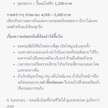
ชุดปะยาง + ปั๊มลมไฟฟ้า:
1,200 บาท
รวมคร่าวๆ ประมาณ: 4,500 – 5,000 บาท
เทียบกับความสบายใจและความปลอดภัยระยะยาว ถือว่าไม่แพง
เลยสำหรับคนใช้รถทุกวัน
เรื่องความปลอดภัยที่ต้องจำให้ขึ้นใจ:
จอดรถเสียให้ชิดไหล่ทางที่สุด เปิดไฟฉุกเฉินทุกครั้ง
บนทางด่วน/มอเตอร์เวย์ ถ้าอันตรายหรือรถติดมาก ให้รีบ
ลงจากรถไปยืนหลบหลังแบริเออร์ ห้ามยืนห้อยท้ายรถ
เวลาปะยางหรือตรวจเช็กรถ ให้ระวังรถที่สวนมาเสมอ โดย
เฉพาะกลางคืน
ถ้าเป็นปัญหาใหญ่ เช่น กลิ่นไหม้แรงๆ น้ำมันรั่วหนัก หรือ
รถโดนชนแรงๆ
อย่าดื้อซ่อมเอง
รีบถอยไปที่ปลอดภัยแล้ว
เรียกรถยก/ประกัน
6. Summary – ของเล็กน้อยที่ช่วยชีวิตได้ ดูแลรถหน่อย อุ่นใจกว่า
เยอะ