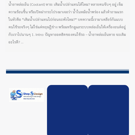
น้ำยาหล่อเย็น (Coolant) หาย: เติมน้ำเปล่าแทนได้ไหม? หลายคนขับๆ อยู่ เข็ม
ความร้อนขึ้น หรือเปิดฝากระโปรงมาเจอว่า น้ำในหม้อน้ำพร่อง แล้วคำถามแรก
ในหัวคือ “เติมน้ำเปล่าแทนไปก่อนจะพังไหม?” บทความนี้เรามาเคลียร์กันแบบ
คนใช้รถจริงๆ ไม่ใช่แค่ทฤษฎีช่าง พร้อมทริกดูแลระบบหล่อเย็นให้เครื่องยนต์อยู่
กับเราไปนานๆ 1. Intro: ปัญหายอดฮิตของคนใช้รถ – น้ำยาหล่อเย็นหาย จะเติม
อะไรดี? ...