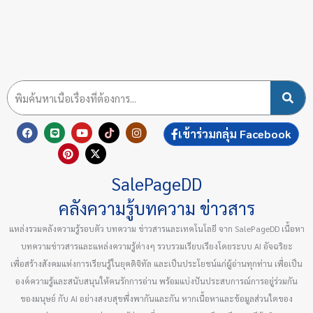
F
L
P
Y
X
T
I
เข้าร่วมกลุ่ม Facebook
a
i
i
o
-
i
n
c
n
n
u
t
k
s
e
e
t
t
w
t
t
b
e
u
i
o
a
SalePageDD
o
r
b
t
k
g
o
e
e
t
r
k
s
e
a
คลังความรู้บทความ ข่าวสาร
t
r
m
แหล่งรวมคลังความรู้รอบตัว บทความ ข่าวสารและเทคโนโลยี จาก SalePageDD เนื้อหา
บทความข่าวสารและแหล่งความรู้ต่างๆ รวบรวมเรียบเรียงโดยระบบ AI อัจฉริยะ
เพื่อสร้างสังคมแห่งการเรียนรู้ในยุคดิจิทัล และเป็นประโยชน์แก่ผู้อ่านทุกท่าน เพื่อเป็น
องค์ความรู้และสนับสนุนให้คนรักการอ่าน พร้อมแบ่งปันประสบการณ์การอยู่ร่วมกัน
ของมนุษย์ กับ AI อย่างสงบสุขพึ่งพากันและกัน หากเนื้อหาและข้อมูลส่วนใดของ