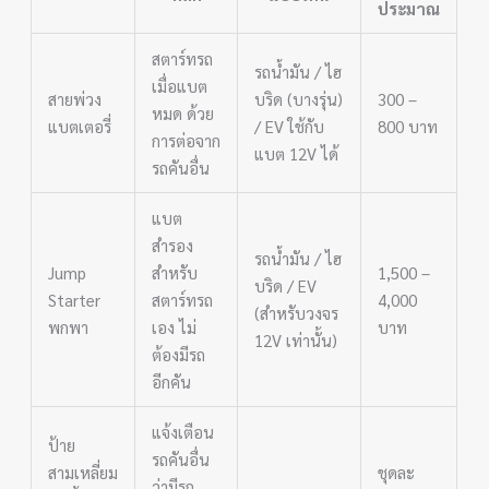
ประมาณ
สตาร์ทรถ
รถน้ำมัน / ไฮ
เมื่อแบต
สายพ่วง
บริด (บางรุ่น)
300 –
หมด ด้วย
แบตเตอรี่
/ EV ใช้กับ
800 บาท
การต่อจาก
แบต 12V ได้
รถคันอื่น
แบต
สำรอง
รถน้ำมัน / ไฮ
Jump
สำหรับ
1,500 –
บริด / EV
Starter
สตาร์ทรถ
4,000
(สำหรับวงจร
พกพา
เอง ไม่
บาท
12V เท่านั้น)
ต้องมีรถ
อีกคัน
แจ้งเตือน
ป้าย
รถคันอื่น
สามเหลี่ยม
ชุดละ
ว่ามีรถ