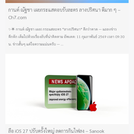
กานต์ ณัฐชา เผยกระแสตอบรับละคร ลางปริศนา ดีมาก ๆ –
Ch7.com
✨🌟 กานต์ ณัฐชา เผย! กระแสละคร “ลางปริศนา” ดีกว่าคาด — แถลงข่าว
คึกคัก เต็มไปด้วยเรื่องลับที่น่าติดตาม อัพเดต: 11 กุมภาพันธ์ 2569 เวลา 09:30
น. ข่าวสั้นๆ แต่ใจความแน่นครับ — ...
ลือ iOS 27 ปรับครั้งใหญ่ ลดการกินไฟลง – Sanook