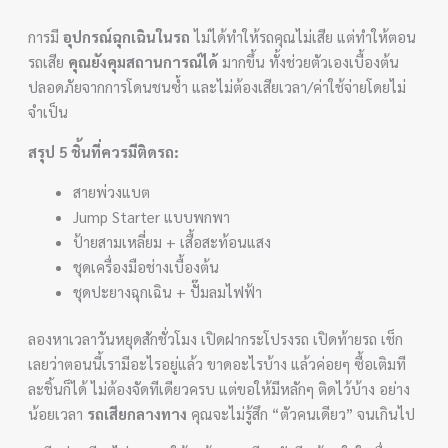
การมี
อุปกรณ์ฉุกเฉินในรถ
ไม่ได้ทำให้รถคุณไม่เสีย แต่ทำให้ตอน
รถเสีย
คุณยังคุมสถานการณ์ได้
มากขึ้น ทั้งช่วยตัวเองเบื้องต้น
ปลอดภัยจากการโดนชนซ้ำ และไม่ต้องเสียเวลา/ค่าใช้จ่ายโดยไม่
จำเป็น
สรุป 5 ชิ้นที่ควรมีติดรถ:
สายพ่วงแบต
Jump Starter แบบพกพา
ป้ายสามเหลี่ยม + เสื้อสะท้อนแสง
ชุดเครื่องมือช่างเบื้องต้น
ชุดปะยางฉุกเฉิน + ปั๊มลมไฟฟ้า
ลองหาเวลาวันหยุดสักชั่วโมง เปิดฝากระโปรงรถ เปิดท้ายรถ เช็ก
เลยว่าตอนนี้เรามีอะไรอยู่แล้ว ขาดอะไรบ้าง แล้วค่อยๆ ซื้อเติมที
ละชิ้นก็ได้ ไม่ต้องจัดทีเดียวครบ แต่ขอให้มีหลักๆ ติดไว้บ้าง อย่าง
น้อยเวลา
รถเสียกลางทาง
คุณจะไม่รู้สึก “ตัวคนเดียว” จนเกินไป