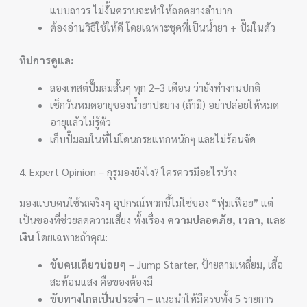
แบบถาวร ไม่งั้นคราบจะทำให้ถอดยางลำบาก
ต้องอ่านวิธีใช้ให้ดี โดยเฉพาะชุดที่เป็นน้ำยา + ปั๊มในตัว
ทิปการดูแล:
ลองเทสต์ปั๊มลมสั้นๆ ทุก 2–3 เดือน ว่ายังทำงานปกติ
เช็กวันหมดอายุของน้ำยาปะยาง (ถ้ามี) อย่าปล่อยให้หมด
อายุแล้วไม่รู้ตัว
เก็บปั๊มลมในที่ไม่โดนกระแทกหนักๆ และไม่ร้อนจัด
4. Expert Opinion – กูรูมองยังไง? ใครควรมีอะไรบ้าง
มองแบบคนใช้รถจริงๆ อุปกรณ์พวกนี้ไม่ใช่ของ “ฟุ่มเฟือย” แต่
เป็นของที่ช่วยลดความเสี่ยง ทั้งเรื่อง
ความปลอดภัย, เวลา, และ
เงิน
โดยเฉพาะถ้าคุณ:
ขับคนเดียวบ่อยๆ
– Jump Starter, ป้ายสามเหลี่ยม, เสื้อ
สะท้อนแสง คือของต้องมี
ขับทางไกลเป็นประจำ
– แนะนำให้มีครบทั้ง 5 รายการ