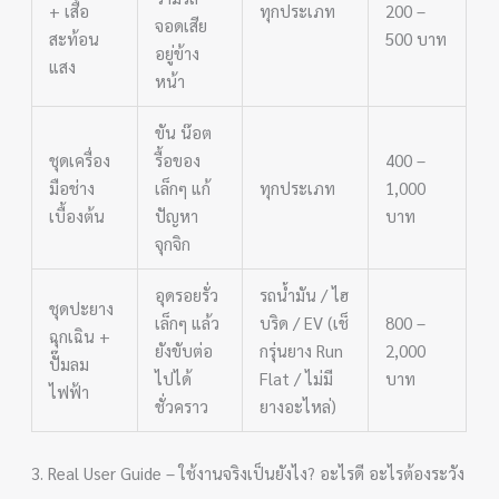
+ เสื้อ
ทุกประเภท
200 –
จอดเสีย
สะท้อน
500 บาท
อยู่ข้าง
แสง
หน้า
ขัน น๊อต
ชุดเครื่อง
รื้อของ
400 –
มือช่าง
เล็กๆ แก้
ทุกประเภท
1,000
เบื้องต้น
ปัญหา
บาท
จุกจิก
อุดรอยรั่ว
รถน้ำมัน / ไฮ
ชุดปะยาง
เล็กๆ แล้ว
บริด / EV (เช็
800 –
ฉุกเฉิน +
ยังขับต่อ
กรุ่นยาง Run
2,000
ปั๊มลม
ไปได้
Flat / ไม่มี
บาท
ไฟฟ้า
ชั่วคราว
ยางอะไหล่)
3. Real User Guide – ใช้งานจริงเป็นยังไง? อะไรดี อะไรต้องระวัง