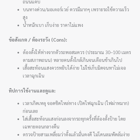
ถนนแคบ
บนทางด่วน/มอเตอร์เวย์ ควรมีมากๆ เพราะรถใช้ความเร็ว
สูง
น้ำหนักเบา เก็บง่าย ราคาไม่แพง
ข้อสังเกต / ต้องระวัง (Cons):
ต้องตั้งให้ห่างจากตัวรถพอสมควร (ประมาณ 30–100 เมตร
ตามสภาพถนน) หลายคนตั้งใกล้เกินจนเตือนช้าเกินไป
เสื้อสะท้อนแสงควรหยิบได้ง่าย ไม่ใช่เก็บมิดจนหาไม่เจอ
เวลาฉุกเฉิน
ทิปการใช้งานและดูแล:
เวลาเกิดเหตุ จอดชิดไหล่ทาง เปิดไฟฉุกเฉิน (ไฟผ่าหมาก)
ก่อนเลย
ใส่เสื้อสะท้อนแสงก่อนลงจากรถทุกครั้งที่ต้องตั้งป้าย โดย
เฉพาะตอนกลางคืน
ตรวจป้ายสามเหลี่ยมว่าตั้งแล้วมั่นคงดี ไม่โดนลมพัดล้มง่าย