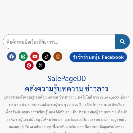
F
L
P
Y
X
T
I
เข้าร่วมกลุ่ม Facebook
a
i
i
o
-
i
n
c
n
n
u
t
k
s
e
e
t
t
w
t
t
b
e
u
i
o
a
SalePageDD
o
r
b
t
k
g
o
e
e
t
r
k
s
e
a
คลังความรู้บทความ ข่าวสาร
t
r
m
แหล่งรวมคลังความรู้รอบตัว บทความ ข่าวสารและเทคโนโลยี จาก SalePageDD เนื้อหา
บทความข่าวสารและแหล่งความรู้ต่างๆ รวบรวมเรียบเรียงโดยระบบ AI อัจฉริยะ
เพื่อสร้างสังคมแห่งการเรียนรู้ในยุคดิจิทัล และเป็นประโยชน์แก่ผู้อ่านทุกท่าน เพื่อเป็น
องค์ความรู้และสนับสนุนให้คนรักการอ่าน พร้อมแบ่งปันประสบการณ์การอยู่ร่วมกัน
ของมนุษย์ กับ AI อย่างสงบสุขพึ่งพากันและกัน หากเนื้อหาและข้อมูลส่วนใดของ