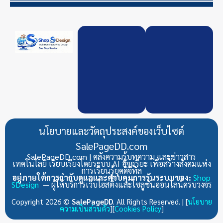
นโยบายและวัตถุประสงค์ของเว็บไซต์
SalePageDD.com
SalePageDD.com | คลังความรู้บทความ และข่าวสาร
เทคโนโลยี เรียบเรียงโดยระบบ AI อัจฉริยะ เพื่อสร้างสังคมแห่ง
การเรียนรู้ยุคดิจิทัล
อยู่ภายใต้การกำกับดูแลและควบคุมการรันระบบของ:
Shop
SDesign
— ผู้ให้บริการเว็บโฮสติ้งและโซลูชันออนไลน์ครบวงจร
Copyright 2026 ©
SalePageDD
. All Rights Reserved. | [
นโยบาย
ความเป็นส่วนตัว
][
Cookies Policy
]