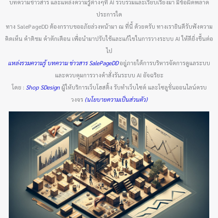
บทความข่าวสาร และแหล่งความรู้ต่างๆที่ AI รวบรวมและเรียบเรียงมา มีข้อผิดพลาด
ประการใด
ทาง SalePageDD ต้องกราบขออภัยล่วงหน้ามา ณ ที่นี้ ด้วยครับ ทางเรายินดีรับฟังความ
คิดเห็น คำติชม คำตักเตือน เพื่อนำมาปรับใช้และแก้ไขในการวางระบบ AI ให้ดียิ่งขึ้นต่อ
ไป
แหล่งรวมความรู้ บทความ ข่าวสาร SalePageDD
อยู่ภายใต้การบริหารจัดการดูแลระบบ
และควบคุมการวางคำสั่งรันระบบ AI อัจฉริยะ
โดย :
Shop SDesign
ผู้ให้บริการเว็บโฮสติ้ง รับทำเว็บไซต์ และโซลูชั่นออนไลน์ครบ
วงจร
(นโยบายความเป็นส่วนตัว)