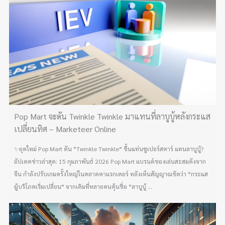
Pop Mart จะดัน Twinkle Twinkle มาแทนที่ลาบูบู้หลังกระแส
เปลี่ยนทิศ – Marketeer Online
✨ยุคใหม่ Pop Mart ดัน “Twinkle Twinkle” ขึ้นแท่นซูเปอร์สตาร์ แทนลาบูบู้?
อัปเดตข่าวล่าสุด: 15 กุมภาพันธ์ 2026 Pop Mart แบรนด์ของเล่นสะสมดังจาก
จีน กำลังปรับเกมครั้งใหญ่ในตลาดคาแรกเตอร์ หลังเห็นสัญญาณชัดว่า “กระแส
ผู้บริโภคเริ่มเปลี่ยน” จากเดิมที่หลายคนคุ้นชื่อ “ลาบูบู้ ...