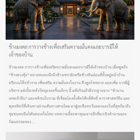
ช้างมงคล การวางช้างเพื่อเสริมความมั่นคงและบารมีให้
เจ้าของบ้าน
ช้างมงคล การวางช้างเพื่อเสริมความมั่นคงและบารมีให้เจ้าของบ้าน เมื่อพูดถึง
“ช้างฮวงจุ้ย” หลายคนจะนึกถึงช้างเซรามิกหรือช้างหินอ่อนที่ตั้งอยู่หน้าบ้าน
หรือบนโต๊ะทำงาน เพื่อเสริม ความมั่นคงในงาน ดึงดูดโชคลาภ และเพิ่ม บารมีผู้
บริหาร แต่เบื้องหลังวัตถุมงคลชิ้นเล็กๆ นี้ แท้จริงแล้วมีรากฐานจาก “ตำนาน
เทพเจ้าจีน” และคติชนโบราณ ที่เชื่อมโยงทั้งสัตว์ศักดิ์สิทธิ์ ดาราศาสตร์จีน และ
พุทธศิลป์ที่เดินทางผ่านเส้นทางสายไหม มาสู่เอเชียตะวันออกและในที่สุดก็มาถึง
ชุมชนคนจีนโพ้นทะเลในไทย บทความนี้จะพาคุณเจาะลึกที่มาเชิงตำนานและ
วัฒนธรรมของ ...