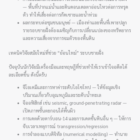
— พื้นที่ปากแม่น้ำและดินดอนเดลตาอ่อนไหวต่อการทรุด
ตัว ทำให้เสี่ยงต่อการกัดเซาะและน้ำท่วม
ผลกระทบต่อชุมชนมนุษย์ — เมืองท่าและพื้นที่เพาะปลูก
รายรอบชายฝั่งต้องเผชิญกับการเปลี่ยนแปลงของทรัพยากร
และความเสี่ยงจากการจมตัวของพื้นดิน
เทคนิควิจัยสมัยใหม่ที่ช่วย “ย้อนไทม์” ระบบชายฝั่ง
ปัจจุบันนักวิจัยมีเครื่องมือและทฤษฎีที่ช่วยทำให้เราเข้าใจอดีตได้
ละเอียดขึ้น ดังนี้ครับ
จีโอเคมีและการหาค่าระดับไอโซโทป — ให้ข้อมูลเชิง
ปริมาณเกี่ยวกับอุณหภูมิและระดับน้ำทะเล
จีออฟิสิกส์ เช่น seismic, ground-penetrating radar —
เปิดภาพชั้นตะกอนใต้พื้นผิว
การเดตด้วยคาร์บอน-14 และการเดตชั้นหินอื่น ๆ — ให้การ
จับเวลาเหตุการณ์ transgression/regression
การจำลองแบบดิจิทัล (numerical modelling) — ทำนาย