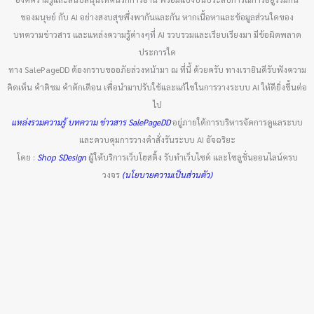
ของมนุษย์ กับ AI อย่างสงบสุขพึ่งพากันและกัน หากเนื้อหาและข้อมูลส่วนใดของ
บทความข่าวสาร และแหล่งความรู้ต่างๆที่ AI รวบรวมและเรียบเรียงมา มีข้อผิดพลาด
ประการใด
ทาง SalePageDD ต้องกราบขออภัยล่วงหน้ามา ณ ที่นี้ ด้วยครับ ทางเรายินดีรับฟังความ
คิดเห็น คำติชม คำตักเตือน เพื่อนำมาปรับใช้และแก้ไขในการวางระบบ AI ให้ดียิ่งขึ้นต่อ
ไป
แหล่งรวมความรู้ บทความ ข่าวสาร SalePageDD
อยู่ภายใต้การบริหารจัดการดูแลระบบ
และควบคุมการวางคำสั่งรันระบบ AI อัจฉริยะ
โดย :
Shop SDesign
ผู้ให้บริการเว็บโฮสติ้ง รับทำเว็บไซต์ และโซลูชั่นออนไลน์ครบ
วงจร
(นโยบายความเป็นส่วนตัว)