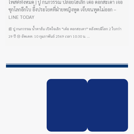
โพสต์ทั้งหมด | ปู กนกวรรณ ปล่อยโฮเลิก เด๋อ ดอกสะเดา เจอ
ซุกโลกอีกใบ อึ้งประโยคที่ฝ่ายหญิงพูด เจ็บจนพูดไม่ออก –
LINE TODAY
📰 ปู กนกวรรณ น้ำตาล้น เปิดใจเลิก “เด๋อ ดอกสะเดา” หลังพบมีโลก 2 ใบกว่า
29 ปี 😢 อัพเดต: 10 กุมภาพันธ์ 2569 เวลา 10:30 น. ...