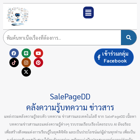
Skip
to
content
F
T
L
I
X
Y
P
เข้าร่วมกลุ่ม
a
i
i
n
-
o
i
c
k
n
s
t
u
n
Facebook
e
t
e
t
w
t
t
b
o
a
i
u
e
o
k
g
t
b
r
o
r
t
e
e
k
a
e
s
m
r
t
SalePageDD
คลังความรู้บทความ ข่าวสาร
แหล่งรวมคลังความรู้รอบตัว บทความ ข่าวสารและเทคโนโลยี จาก SalePageDD เนื้อหา
บทความข่าวสารและแหล่งความรู้ต่างๆ รวบรวมเรียบเรียงโดยระบบ AI อัจฉริยะ
เพื่อสร้างสังคมแห่งการเรียนรู้ในยุคดิจิทัล และเป็นประโยชน์แก่ผู้อ่านทุกท่าน เพื่อเป็น
องค์ความรู้และสนับสนุนให้คนรักการอ่าน พร้อมแบ่งปันประสบการณ์การอยู่ร่วมกัน