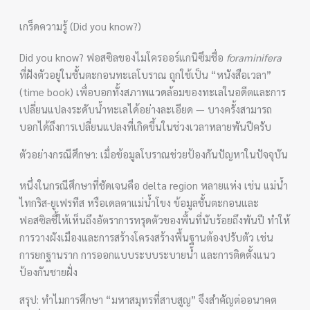
เกร็ดความรู้ (Did you know?)
Did you know? ฟอสซิลของไมโครออร์แกนิซึมชื่อ
foraminifera
ที่ฝังตัวอยู่ในชั้นตะกอนทะเลโบราณ ถูกใช้เป็น “หนังสือเวลา”
(time book) เพื่อบอกทั้งสภาพแวดล้อมของทะเลในอดีตและการ
เปลี่ยนแปลงระดับน้ำทะเลได้อย่างละเอียด — บางครั้งสามารถ
บอกได้ถึงการเปลี่ยนแปลงที่เกิดขึ้นในช่วงเวลาหลายพันปีครับ
ตัวอย่างกรณีศึกษา: เมื่อข้อมูลโบราณช่วยป้องกันปัญหาในปัจจุบัน
หนึ่งในกรณีศึกษาที่ชัดเจนคือ delta region หลายแห่ง เช่น แม่น้ำ
ไทกริส-ยูเฟรทีส หรือเดลตาแม่น้ำโขง ข้อมูลชั้นตะกอนและ
ฟอสซิลชี้ให้เห็นถึงอัตราการทรุดตัวของพื้นที่นับร้อยถึงพันปี ทำให้
การวางผังเมืองและการสร้างโครงสร้างพื้นฐานต้องปรับตัว เช่น
การยกฐานราก การออกแบบระบบระบายน้ำ และการติดตั้งแนว
ป้องกันชายฝั่ง
สรุป: ทำไมการศึกษา “มหาสมุทรที่สาบสูญ” จึงสำคัญต่ออนาคต