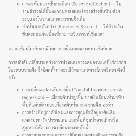
การสะท้อนแรงสั่นสะเทือน (Seismic reflection) — ใน
งานสำรวจใต้ชั้นตะกอนทะเลและโครงสร้างชั้นหิน ช่วย
ระบุแอ่งโบราณและแนวชายฝั่งเดิม
บ่อน้ำเจาะตัวอย่าง (Boreholes & cores) — ให้ตัวอย่าง
ชั้นตะกอนต่อเนื่องที่สามารถวิเคราะห์เชิงเวลา
ความเชื่อมโยงกับธรณีวิทยาชายฝั่งและผลกระทบเชิงนิเวศ
การสลับสับเปลี่ยนระหว่างการท่วมและการถดของทะเลทิ้งร่องรอย
ในระบบชายฝั่ง ซึ่งมีผลทั้งทางธรณีวิทยาและทางนิเวศวิทยา ดังนี้
ครับ
การเปลี่ยนแปลงเส้นชายฝั่ง (Coastal transgression &
regression) — เมื่อระดับน้ำสูงขึ้น ชายฝั่งเลื่อนเข้ามาทับ
พื้นที่แผ่นดิน และเมื่อระดับน้ำลดลง ชายฝั่งถอยร่น
การสร้างที่อยู่อาศัยใหม่และการสูญเสียที่อยู่อาศัยเดิม —
แหล่งปะการัง ป่าชายเลน และพื้นที่ชุ่มน้ำอาจเกิดหรือ
สูญหายได้ตามการเปลี่ยนของระดับน้ำ
การสะสมตะกอนและการเปลี่ยนแปลงของลักษณะชายฝั่ง