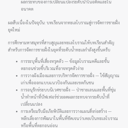
ผลกระทบของการเปลี่ยนแปลงระดับน้ำในอดีตและใน
อนาคต
ผลสืบเนื่องในปัจจุบัน: บทเรียนจากทะเลโบราณสู่การจัดการชายฝั่ง
ยุคใหม่
การศึกษามหาสมุทรที่สาบสูญและทะเลโบราณให้บทเรียนสำคัญ
สำหรับการจัดการชายฝั่งในยุคที่ระดับน้ำทะเลกำลังสูงขึ้นครับ
การระบุพื้นที่เสี่ยงทรุดตัว — ข้อมูลโบราณคดีและชั้น
ตะกอนช่วยชี้บริเวณที่อาจทรุดตัวง่าย
การวางผังเมืองและการบริหารจัดการชายฝั่ง — ใช้สัญญาณ
เก่าเพื่อออกแบบแนวป้องกันและเขตกันชน
การอนุรักษ์ระบบนิเวศชายฝั่ง — ป่าชายเลนและพื้นที่ชุ่ม
น้ำทำหน้าที่บัฟเฟอร์ช่วยลดผลกระทบจากระดับน้ำที่
เปลี่ยนแปลง
การเตรียมรับมือภัยพิบัติและการวางแผนสิ่งก่อสร้าง —
หลีกเลี่ยงการพัฒนาในพื้นที่ชัดเจนว่าเคยเป็นทะเลโบราณ
หรือพื้นที่ตะกอนอ่อน