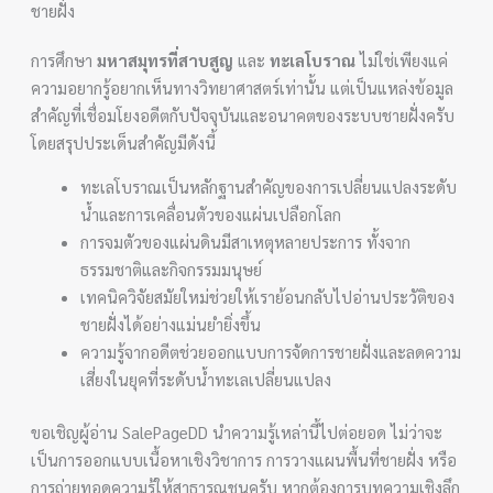
ชายฝั่ง
การศึกษา
มหาสมุทรที่สาบสูญ
และ
ทะเลโบราณ
ไม่ใช่เพียงแค่
ความอยากรู้อยากเห็นทางวิทยาศาสตร์เท่านั้น แต่เป็นแหล่งข้อมูล
สำคัญที่เชื่อมโยงอดีตกับปัจจุบันและอนาคตของระบบชายฝั่งครับ
โดยสรุปประเด็นสำคัญมีดังนี้
ทะเลโบราณเป็นหลักฐานสำคัญของการเปลี่ยนแปลงระดับ
น้ำและการเคลื่อนตัวของแผ่นเปลือกโลก
การจมตัวของแผ่นดินมีสาเหตุหลายประการ ทั้งจาก
ธรรมชาติและกิจกรรมมนุษย์
เทคนิควิจัยสมัยใหม่ช่วยให้เราย้อนกลับไปอ่านประวัติของ
ชายฝั่งได้อย่างแม่นยำยิ่งขึ้น
ความรู้จากอดีตช่วยออกแบบการจัดการชายฝั่งและลดความ
เสี่ยงในยุคที่ระดับน้ำทะเลเปลี่ยนแปลง
ขอเชิญผู้อ่าน SalePageDD นำความรู้เหล่านี้ไปต่อยอด ไม่ว่าจะ
เป็นการออกแบบเนื้อหาเชิงวิชาการ การวางแผนพื้นที่ชายฝั่ง หรือ
การถ่ายทอดความรู้ให้สาธารณชนครับ หากต้องการบทความเชิงลึก