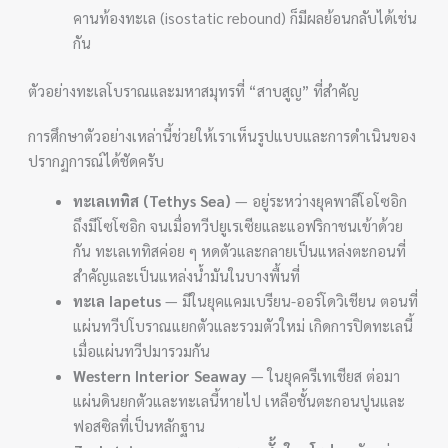
คานท้องทะเล (isostatic rebound) ก็มีผลย้อนกลับได้เช่น
กัน
ตัวอย่างทะเลโบราณและมหาสมุทรที่ “สาบสูญ” ที่สำคัญ
การศึกษาตัวอย่างเหล่านี้ช่วยให้เราเห็นรูปแบบและการดำเนินของ
ปรากฏการณ์ได้ชัดครับ
ทะเลเททิส (Tethys Sea)
— อยู่ระหว่างยุคพาลีโอโซอิก
ถึงมีโซโซอิก จนเมื่อทวีปยูเรเซียและแอฟริกาชนเข้าด้วย
กัน ทะเลเททิสค่อย ๆ หดตัวและกลายเป็นแหล่งตะกอนที่
สำคัญและเป็นแหล่งน้ำมันในบางพื้นที่
ทะเล Iapetus
— มีในยุคแคมเบรียน-ออร์โดวิเชียน ตอนที่
แผ่นทวีปโบราณแยกตัวและรวมตัวใหม่ เกิดการปิดทะเลนี้
เมื่อแผ่นทวีปมารวมกัน
Western Interior Seaway
— ในยุคครีเทเชียส ต่อมา
แผ่นดินยกตัวและทะเลนี้หายไป เหลือชั้นตะกอนปูนและ
ฟอสซิลที่เป็นหลักฐาน