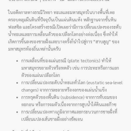
ในอดีตกาลทางธรณีวิทยา ทะเลและมหาสมุทรในบางพื้นที่เคย
ครอบคลุมผืนดินที่ปัจจุบันเป็นแผ่นดินแห้ง หลักฐานจากชั้นหิน
ฟอสซิล และโครงสร้างธรณีเปิดเผยว่ามีการเปลี่ยนแปลงของระดับ
น้ำทะเลและการเคลื่อนตัวของเปลือกโลกอย่างต่อเนื่อง ซึ่งทำให้
เกิดการขึ้นลงของชายฝั่งและบางครั้งก็นำไปสู่การ “สาบสูญ” ของ
มหาสมุทรท้องถิ่นเหล่านั้นครับ
การเคลื่อนที่ของแผ่นธรณี (plate tectonics) ทำให้
มหาสมุทรขยายตัวหรือหดตัว เช่น การปะทะหรือการแยก
ตัวของแผ่นเปลือกโลก
การเปลี่ยนแปลงระดับน้ำทะเลทั่วโลก (eustatic sea-level
changes) จากการละลายหรืองอกของแผ่นน้ำแข็ง
การทรุดตัวของพื้นดิน (subsidence) จากการทับถมของ
ตะกอน หรือการจมตัวเนื่องจากการสูบน้ำใต้ดินและก๊าซ
การเปลี่ยนแปลงทางภูมิอากาศและกระบวนการชายฝั่งที่
เปลี่ยนแปลงเส้นชายฝั่งอย่างชัดเจน