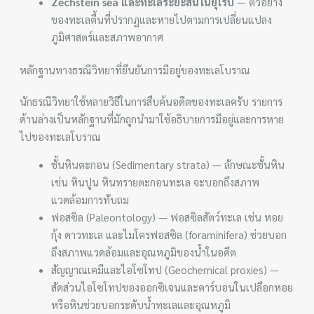
Zechstein sea และทะเลระยะสั้นในยุโรป
— ตัวอย่าง
ของทะเลตื้นที่ปรากฏและหายไปตามการเปลี่ยนแปลง
ภูมิศาสตร์และสภาพอากาศ
หลักฐานทางธรณีวิทยาที่ยืนยันการมีอยู่ของทะเลโบราณ
นักธรณีวิทยาใช้หลายวิธีในการสืบค้นอดีตของทะเลครับ รายการ
ด้านล่างเป็นหลักฐานที่มักถูกนำมาใช้อธิบายการมีอยู่และการหาย
ไปของทะเลโบราณ
ชั้นหินตะกอน (Sedimentary strata) — ลักษณะชั้นหิน
เช่น หินปูน หินทรายตะกอนทะเล จะบอกถึงสภาพ
แวดล้อมการทับถม
ฟอสซิล (Paleontology) — ฟอสซิลสัตว์ทะเล เช่น หอย
กุ้ง ดาวทะเล และไมโครฟอสซิล (foraminifera) ช่วยบอก
ถึงสภาพแวดล้อมและอุณหภูมิของน้ำในอดีต
สัญญาณเคมีและไอโซโทป (Geochemical proxies) —
สัดส่วนไอโซโทปของออกซิเจนและคาร์บอนในเปลือกหอย
หรือหินช่วยบอกระดับน้ำทะเลและอุณหภูมิ