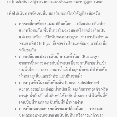
กลไกหลักที่นำไปสู่การจมของแผ่นดินและการสาบสูญของทะเล
เพื่อให้เห็นภาพชัดเจนขึ้น ขออธิบายกลไกสำคัญทีละข้อครับ
การเคลื่อนที่ของแผ่นเปลือกโลก
— เมื่อแผ่นเปลือกโลก
แยกหรือชนกัน พื้นที่บางส่วนจะจมลงหรือยกตัว เกิดเป็น
แอ่งทะเลหรือการปิดทับของมหาสมุทร เช่น การปิดตัวของ
ทะเลเททิส (Tethys) ที่เคยกว้างไกลแต่ค่อย ๆ หายไปเมื่อ
ทวีปชนกัน
การเปลี่ยนแปลงระดับน้ำทะเลทั่วโลก (Eustasy)
—
จากการขึ้น/ลงของระดับน้ำทะเลเนื่องจากปริมาณน้ำแข็ง
บนพื้นโลก การละลายของน้ำแข็งในยุคน้ำแข็งทำให้ระดับ
น้ำทะเลสูงขึ้นและเข้าท่วมแผ่นดินชายฝั่ง
การทรุดตัวในระดับท้องถิ่น (Local subsidence)
—
ตะกอนสะสมในแอ่งลุ่มน้ำหนักเพิ่มจนเกิดการทรุดตัว หรือ
การสูบน้ำมัน/ก๊าซใต้ดินทำให้ระดับพื้นลดลง ทำให้พื้นที่ที่
เคยเป็นที่ราบกลายเป็นพื้นที่ที่น้ำท่วมง่าย
การทับถมและการยกตัวของเปลือกโลก
— การสะสม
ของตะกอนทะเลจนกลายเป็นชั้นหิน หรือการยกตัวของ