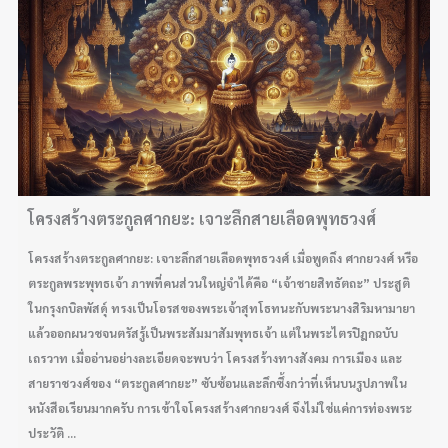
โครงสร้างตระกูลศากยะ: เจาะลึกสายเลือดพุทธวงศ์
โครงสร้างตระกูลศากยะ: เจาะลึกสายเลือดพุทธวงศ์ เมื่อพูดถึง ศากยวงศ์ หรือ
ตระกูลพระพุทธเจ้า ภาพที่คนส่วนใหญ่จำได้คือ “เจ้าชายสิทธัตถะ” ประสูติ
ในกรุงกบิลพัสดุ์ ทรงเป็นโอรสของพระเจ้าสุทโธทนะกับพระนางสิริมหามายา
แล้วออกผนวชจนตรัสรู้เป็นพระสัมมาสัมพุทธเจ้า แต่ในพระไตรปิฎกฉบับ
เถรวาท เมื่ออ่านอย่างละเอียดจะพบว่า โครงสร้างทางสังคม การเมือง และ
สายราชวงศ์ของ “ตระกูลศากยะ” ซับซ้อนและลึกซึ้งกว่าที่เห็นบนรูปภาพใน
หนังสือเรียนมากครับ การเข้าใจโครงสร้างศากยวงศ์ จึงไม่ใช่แค่การท่องพระ
ประวัติ ...