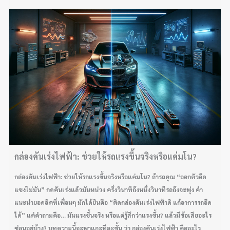
กล่องคันเร่งไฟฟ้า: ช่วยให้รถแรงขึ้นจริงหรือแค่มโน?
กล่องคันเร่งไฟฟ้า: ช่วยให้รถแรงขึ้นจริงหรือแค่มโน? ถ้ารถคุณ “ออกตัวอืด
แซงไม่มัน” กดคันเร่งแล้วมันหน่วง ครึ่งวินาทีถึงหนึ่งวินาทีรถถึงจะพุ่ง คำ
แนะนำยอดฮิตที่เพื่อนๆ มักได้ยินคือ “ติดกล่องคันเร่งไฟฟ้าดิ แก้อาการรถอืด
ได้” แต่คำถามคือ… มันแรงขึ้นจริง หรือแค่รู้สึกว่าแรงขึ้น? แล้วมีข้อเสียอะไร
ซ่อนอยู่บ้าง? บทความนี้จะพาแกะทีละชั้น ว่า กล่องคันเร่งไฟฟ้า คืออะไร