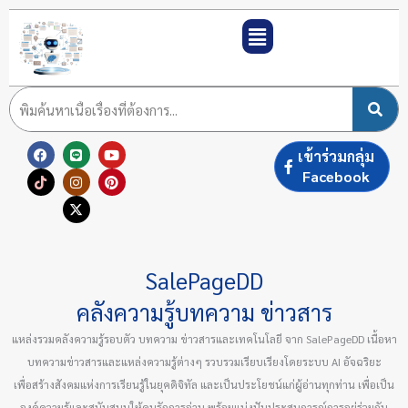
Skip
to
content
F
T
L
I
X
Y
P
เข้าร่วมกลุ่ม
a
i
i
n
-
o
i
c
k
n
s
t
u
n
Facebook
e
t
e
t
w
t
t
b
o
a
i
u
e
o
k
g
t
b
r
o
r
t
e
e
k
a
e
s
m
r
t
SalePageDD
คลังความรู้บทความ ข่าวสาร
แหล่งรวมคลังความรู้รอบตัว บทความ ข่าวสารและเทคโนโลยี จาก SalePageDD เนื้อหา
บทความข่าวสารและแหล่งความรู้ต่างๆ รวบรวมเรียบเรียงโดยระบบ AI อัจฉริยะ
เพื่อสร้างสังคมแห่งการเรียนรู้ในยุคดิจิทัล และเป็นประโยชน์แก่ผู้อ่านทุกท่าน เพื่อเป็น
องค์ความรู้และสนับสนุนให้คนรักการอ่าน พร้อมแบ่งปันประสบการณ์การอยู่ร่วมกัน