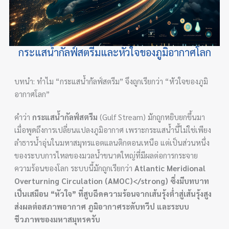
กระแสน้ำกัลฟ์สตรีมและหัวใจของภูมิอากาศโลก
บทนำ: ทำไม “กระแสน้ำกัลฟ์สตรีม” จึงถูกเรียกว่า “หัวใจของภูมิ
อากาศโลก”
คำว่า
กระแสน้ำกัลฟ์สตรีม
(Gulf Stream) มักถูกหยิบยกขึ้นมา
เมื่อพูดถึงการเปลี่ยนแปลงภูมิอากาศ เพราะกระแสน้ำนี้ไม่ใช่เพียง
ลำธารน้ำอุ่นในมหาสมุทรแอตแลนติกตอนเหนือ แต่เป็นส่วนหนึ่ง
ของระบบการไหลของมวลน้ำขนาดใหญ่ที่มีผลต่อการกระจาย
ความร้อนของโลก ระบบนี้มักถูกเรียกว่า
Atlantic Meridional
Overturning Circulation (AMOC)</strong) ซึ่งมีบทบาท
เป็นเสมือน “หัวใจ” ที่สูบฉีดความร้อนจากเส้นรุ้งต่ำสู่เส้นรุ้งสูง
ส่งผลต่อสภาพอากาศ ภูมิอากาศระดับทวีป และระบบ
ชีวภาพของมหาสมุทรครับ