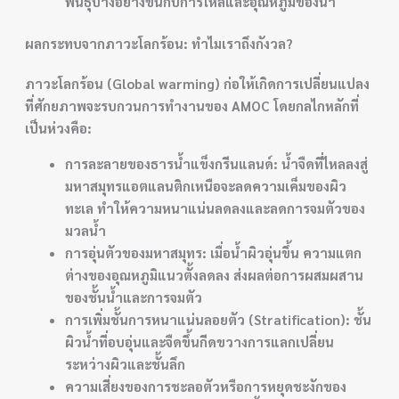
พันธุ์บางอย่างขึ้นกับการไหลและอุณหภูมิของน้ำ
ผลกระทบจากภาวะโลกร้อน: ทำไมเราถึงกังวล?
ภาวะโลกร้อน (Global warming) ก่อให้เกิดการเปลี่ยนแปลง
ที่ศักยภาพจะรบกวนการทำงานของ AMOC โดยกลไกหลักที่
เป็นห่วงคือ:
การละลายของธารน้ำแข็งกรีนแลนด์: น้ำจืดที่ไหลลงสู่
มหาสมุทรแอตแลนติกเหนือจะลดความเค็มของผิว
ทะเล ทำให้ความหนาแน่นลดลงและลดการจมตัวของ
มวลน้ำ
การอุ่นตัวของมหาสมุทร: เมื่อน้ำผิวอุ่นขึ้น ความแตก
ต่างของอุณหภูมิแนวตั้งลดลง ส่งผลต่อการผสมผสาน
ของชั้นน้ำและการจมตัว
การเพิ่มชั้นการหนาแน่นลอยตัว (Stratification): ชั้น
ผิวน้ำที่อบอุ่นและจืดขึ้นกีดขวางการแลกเปลี่ยน
ระหว่างผิวและชั้นลึก
ความเสี่ยงของการชะลอตัวหรือการหยุดชะงักของ