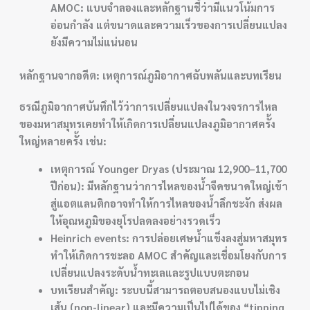
AMOC: แบบจำลองและหลักฐานชี้ว่ามีแนวโน้มการ
อ่อนกำลัง แต่ขนาดและความเร็วของการเปลี่ยนแปลง
ยังมีความไม่แน่นอน
หลักฐานจากอดีต: เหตุการณ์ภูมิอากาศฉับพลันและบทเรียน
ธรณีภูมิอากาศบันทึกไว้ว่าการเปลี่ยนแปลงในวงจรการไหล
ของมหาสมุทรเคยทำให้เกิดการเปลี่ยนแปลงภูมิอากาศครั้ง
ใหญ่หลายครั้ง เช่น:
เหตุการณ์ Younger Dryas (ประมาณ 12,900–11,700
ปีก่อน): มีหลักฐานว่าการไหลของน้ำจืดขนาดใหญ่เข้า
สู่แอตแลนติกอาจทำให้การไหลของน้ำลึกชะงัก ส่งผล
ให้อุณหภูมิของยุโรปลดลงอย่างรวดเร็ว
Heinrich events: การปล่อยเศษน้ำแข็งลงสู่มหาสมุทร
ทำให้เกิดการชะลอ AMOC สำคัญและเชื่อมโยงกับการ
เปลี่ยนแปลงระดับน้ำทะเลและรูปแบบตะกอน
บทเรียนสำคัญ: ระบบนี้สามารถตอบสนองแบบไม่เชิง
เส้น (non-linear) และมีความเป็นไปได้ของ “tipping