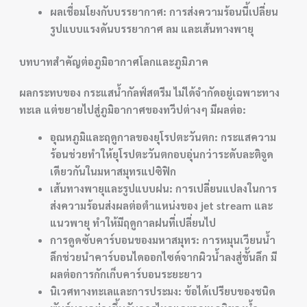
ผลเชื่อมโยงกับบรรยากาศ: การส่งความร้อนนี้เปลี่ยน
รูปแบบแรงดันบรรยากาศ ลม และเส้นทางพายุ
บทบาทสำคัญต่อภูมิอากาศโลกและภูมิภาค
ผลกระทบของ
กระแสน้ำกัลฟ์สตรีม
ไม่ได้จำกัดอยู่เฉพาะทาง
ทะเล แต่ขยายไปสู่ภูมิอากาศของทวีปต่างๆ มีผลต่อ:
อุณหภูมิและฤดูกาลของยุโรปตะวันตก: กระแสความ
ร้อนช่วยทำให้ยุโรปตะวันตกอบอุ่นกว่าระดับละติจูด
เดียวกันในมหาสมุทรแปซิฟิก
เส้นทางพายุและรูปแบบฝน: การเปลี่ยนแปลงในการ
ส่งความร้อนส่งผลต่อตำแหน่งของ jet stream และ
แนวพายุ ทำให้มีฤดูกาลฝนที่เปลี่ยนไป
การดูดซับคาร์บอนของมหาสมุทร: การหมุนเวียนน้ำ
ลึกช่วยนำคาร์บอนไดออกไซด์จากผิวน้ำลงสู่ชั้นลึก มี
ผลต่อการกักเก็บคาร์บอนระยะยาว
นิเวศทางทะเลและการประมง: ข้อได้เปรียบของชนิด