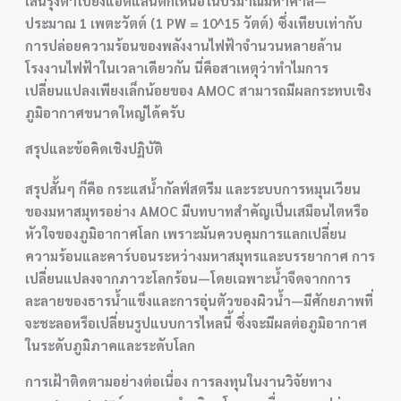
เส้นรุ้งต่ำไปยังแอตแลนติกเหนือในปริมาณมหาศาล—
ประมาณ 1 เพตะวัตต์ (1 PW = 10^15 วัตต์) ซึ่งเทียบเท่ากับ
การปล่อยความร้อนของพลังงานไฟฟ้าจำนวนหลายล้าน
โรงงานไฟฟ้าในเวลาเดียวกัน นี่คือสาเหตุว่าทำไมการ
เปลี่ยนแปลงเพียงเล็กน้อยของ AMOC สามารถมีผลกระทบเชิง
ภูมิอากาศขนาดใหญ่ได้ครับ
สรุปและข้อคิดเชิงปฏิบัติ
สรุปสั้นๆ ก็คือ
กระแสน้ำกัลฟ์สตรีม
และระบบการหมุนเวียน
ของมหาสมุทรอย่าง AMOC มีบทบาทสำคัญเป็นเสมือนไตหรือ
หัวใจของภูมิอากาศโลก เพราะมันควบคุมการแลกเปลี่ยน
ความร้อนและคาร์บอนระหว่างมหาสมุทรและบรรยากาศ การ
เปลี่ยนแปลงจากภาวะโลกร้อน—โดยเฉพาะน้ำจืดจากการ
ละลายของธารน้ำแข็งและการอุ่นตัวของผิวน้ำ—มีศักยภาพที่
จะชะลอหรือเปลี่ยนรูปแบบการไหลนี้ ซึ่งจะมีผลต่อภูมิอากาศ
ในระดับภูมิภาคและระดับโลก
การเฝ้าติดตามอย่างต่อเนื่อง การลงทุนในงานวิจัยทาง