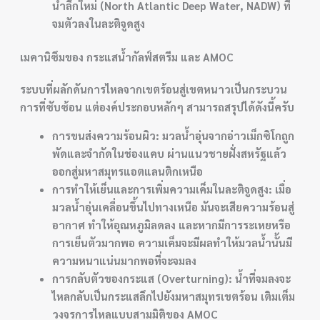
น้ำลึกใหม่ (North Atlantic Deep Water, NADW) ที่
จมตัวลงในละติจูดสูง
เมคานิซึมของ
กระแสน้ำกัลฟ์สตรีม
และ AMOC
ระบบที่ผลักดันการไหลจากเขตร้อนสู่เขตหนาวเป็นกระบวน
การที่ซับซ้อน แต่องค์ประกอบหลักๆ สามารถสรุปได้ดังนี้ครับ
การขนส่งความร้อนผิว: มวลน้ำอุ่นจากอ่าวเม็กซิโกถูก
พัดและจำกัดในช่องแคบ ผ่านแนวชายฝั่งสหรัฐแล้ว
ออกสู่มหาสมุทรแอตแลนติกเหนือ
การทำให้เย็นและการเพิ่มความเค็มในละติจูดสูง: เมื่อ
มวลน้ำอุ่นเคลื่อนขึ้นไปทางเหนือ มันจะเสียความร้อนสู่
อากาศ ทำให้อุณหภูมิลดลง และหากมีการระเหยหรือ
การเย็นตัวมากพอ ความเค็มจะมีผลทำให้มวลน้ำนั้นมี
ความหนาแน่นมากพอที่จะจมลง
การกลับตัวของกระแส (Overturning): น้ำที่จมลงจะ
ไหลกลับเป็นกระแสลึกไปยังมหาสมุทรเขตร้อน เติมเต็ม
วงจรการไหลแบบสามมิติของ AMOC