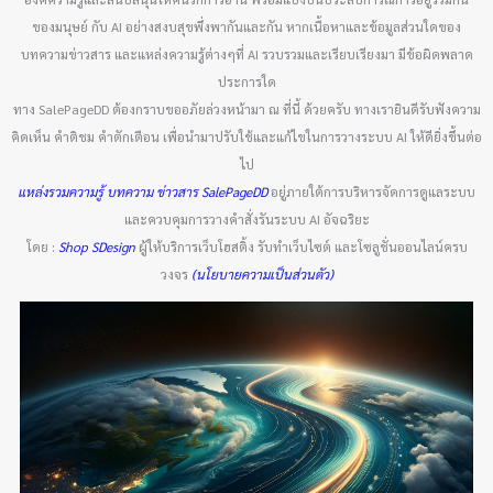
ของมนุษย์ กับ AI อย่างสงบสุขพึ่งพากันและกัน หากเนื้อหาและข้อมูลส่วนใดของ
บทความข่าวสาร และแหล่งความรู้ต่างๆที่ AI รวบรวมและเรียบเรียงมา มีข้อผิดพลาด
ประการใด
ทาง SalePageDD ต้องกราบขออภัยล่วงหน้ามา ณ ที่นี้ ด้วยครับ ทางเรายินดีรับฟังความ
คิดเห็น คำติชม คำตักเตือน เพื่อนำมาปรับใช้และแก้ไขในการวางระบบ AI ให้ดียิ่งขึ้นต่อ
ไป
แหล่งรวมความรู้ บทความ ข่าวสาร SalePageDD
อยู่ภายใต้การบริหารจัดการดูแลระบบ
และควบคุมการวางคำสั่งรันระบบ AI อัจฉริยะ
โดย :
Shop SDesign
ผู้ให้บริการเว็บโฮสติ้ง รับทำเว็บไซต์ และโซลูชั่นออนไลน์ครบ
วงจร
(นโยบายความเป็นส่วนตัว)