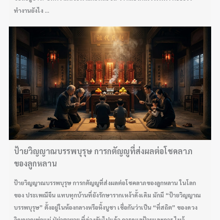
ทำงานยังไง ...
ป้ายวิญญาณบรรพบุรุษ การกตัญญูที่ส่งผลต่อโชคลาภ
ของลูกหลาน
ป้ายวิญญาณบรรพบุรุษ การกตัญญูที่ส่งผลต่อโชคลาภของลูกหลาน ในโลก
ของ ประเพณีจีน แทบทุกบ้านที่ยังรักษารากเหง้าดั้งเดิม มักมี “ป้ายวิญญาณ
บรรพบุรุษ” ตั้งอยู่ในห้องกลางหรือหิ้งบูชา เชื่อกันว่าเป็น “ที่สถิต” ของดวง
วิญญาณพ่อแม่ ปู่ย่าตายาย ที่ล่วงลับไปแล้ว การดูแลป้ายและการ ไหว้