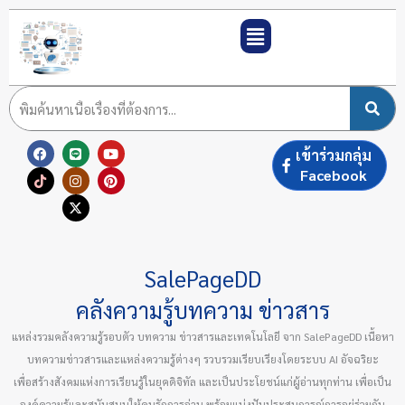
Skip
to
content
F
T
L
I
X
Y
P
เข้าร่วมกลุ่ม
a
i
i
n
-
o
i
c
k
n
s
t
u
n
Facebook
e
t
e
t
w
t
t
b
o
a
i
u
e
o
k
g
t
b
r
o
r
t
e
e
k
a
e
s
m
r
t
SalePageDD
คลังความรู้บทความ ข่าวสาร
แหล่งรวมคลังความรู้รอบตัว บทความ ข่าวสารและเทคโนโลยี จาก SalePageDD เนื้อหา
บทความข่าวสารและแหล่งความรู้ต่างๆ รวบรวมเรียบเรียงโดยระบบ AI อัจฉริยะ
เพื่อสร้างสังคมแห่งการเรียนรู้ในยุคดิจิทัล และเป็นประโยชน์แก่ผู้อ่านทุกท่าน เพื่อเป็น
องค์ความรู้และสนับสนุนให้คนรักการอ่าน พร้อมแบ่งปันประสบการณ์การอยู่ร่วมกัน