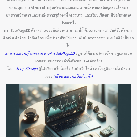
ของมนุษย์ กับ AI อย่างสงบสุขพึ่งพากันและกัน หากเนื้อหาและข้อมูลส่วนใดของ
บทความข่าวสาร และแหล่งความรู้ต่างๆที่ AI รวบรวมและเรียบเรียงมา มีข้อผิดพลาด
ประการใด
ทาง SalePageDD ต้องกราบขออภัยล่วงหน้ามา ณ ที่นี้ ด้วยครับ ทางเรายินดีรับฟังความ
คิดเห็น คำติชม คำตักเตือน เพื่อนำมาปรับใช้และแก้ไขในการวางระบบ AI ให้ดียิ่งขึ้นต่อ
ไป
แหล่งรวมความรู้ บทความ ข่าวสาร SalePageDD
อยู่ภายใต้การบริหารจัดการดูแลระบบ
และควบคุมการวางคำสั่งรันระบบ AI อัจฉริยะ
โดย :
Shop SDesign
ผู้ให้บริการเว็บโฮสติ้ง รับทำเว็บไซต์ และโซลูชั่นออนไลน์ครบ
วงจร
(นโยบายความเป็นส่วนตัว)