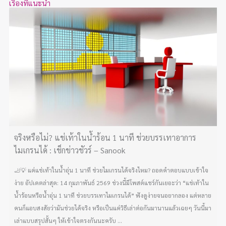
เรื่องที่แนะนำ
จริงหรือไม่? แช่เท้าในน้ำร้อน 1 นาที ช่วยบรรเทาอาการ
ไมเกรนได้ : เช็กข่าวชัวร์ – Sanook
🦶💡 แค่แช่เท้าในน้ำอุ่น 1 นาที ช่วยไมเกรนได้จริงไหม? ถอดคำตอบแบบเข้าใจ
ง่าย อัปเดตล่าสุด: 14 กุมภาพันธ์ 2569 ช่วงนี้มีโพสต์แชร์กันเยอะว่า “แช่เท้าใน
น้ำร้อนหรือน้ำอุ่น 1 นาที ช่วยบรรเทาไมเกรนได้” ฟังดูง่ายจนอยากลอง แต่หลาย
คนก็แอบสงสัยว่ามันช่วยได้จริง หรือเป็นแค่วิธีเล่าต่อกันมานานแล้วเฉยๆ วันนี้มา
เล่าแบบสรุปสั้นๆ ให้เข้าใจตรงกันนะครับ ...