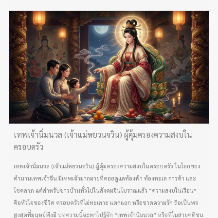
เทพเจ้านิ่มนวล (เจ้าแม่หยวนจวิน) ผู้คุ้มครองความสงบใน
ครอบครัว
เทพเจ้านิ่มนวล (เจ้าแม่หยวนจวิน) ผู้คุ้มครองความสงบในครอบครัว ในโลกของ
ตำนานเทพเจ้าจีน มีเทพเจ้ามากมายที่คอยดูแลท้องฟ้า ท้องทะเล การค้า และ
โชคลาภ แต่สำหรับชาวบ้านทั่วไปในสังคมจีนโบราณแล้ว “ความสงบในเรือน”
คือหัวใจของชีวิต ครอบครัวที่ไม่ทะเลาะ แตกแยก หรือขาดความรัก ถือเป็นพร
สูงสุดที่มนุษย์พึงมี บทความนี้จะพาไปรู้จัก “เทพเจ้านิ่มนวล” หรือที่ในสายคติชน