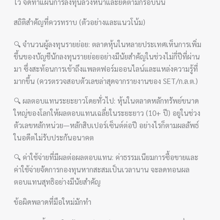
ไว้ จัดทำแผนการลงทุนล่วงหน้าและยึดตามกรอบนั้น
สถิติสำคัญที่ควรทราบ (ตัวอย่างและแนวโน้ม)
🔍 จำนวนผู้ลงทุนรายย่อย: ตลาดหุ้นในหลายประเทศเห็นการเพิ่ม
ขึ้นของบัญชีนักลงทุนรายย่อยอย่างมีนัยสำคัญในช่วงไม่กี่ปีที่ผ่าน
มา ซึ่งสะท้อนการเข้าถึงแพลตฟอร์มออนไลน์และแหล่งความรู้ที่
มากขึ้น (ควรตรวจสอบตัวเลขล่าสุดจากรายงานของ SET/ก.ล.ต.)
🔍 ผลตอบแทนระยะยาวโดยทั่วไป: หุ้นในตลาดหลักทรัพย์ขนาด
ใหญ่ของโลกให้ผลตอบแทนเฉลี่ยในระยะยาว (10+ ปี) อยู่ในช่วง
ตัวเลขหลักหน่วย—หลักสิบเปอร์เซ็นต์ต่อปี อย่างไรก็ตามผลลัพธ์
ในอดีตไม่รับประกันอนาคต
🔍 ค่าใช้จ่ายที่มีผลต่อผลตอบแทน: ค่าธรรมเนียมการซื้อขายและ
ค่าใช้จ่ายจัดการกองทุนหากสะสมเป็นเวลานาน จะลดทอนผล
ตอบแทนสุทธิอย่างมีนัยสำคัญ
ข้อผิดพลาดที่มือใหม่มักทำ