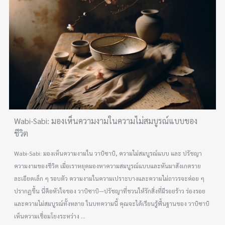
Wabi-Sabi: มองเห็นความงามในความไม่สมบูรณ์แบบของ
ชีวิต
Wabi-Sabi: มองเห็นความงามใน วาบิซาบิ, ความไม่สมบูรณ์แบบ และ ปรัชญา
ความงามของชีวิต เมื่อเราหยุดมองหาความสมบูรณ์แบบและหันมาสังเกตราย
ละเอียดเล็ก ๆ รอบตัว ความงามในความเปราะบางและความไม่ถาวรจะค่อย ๆ
ปรากฏขึ้น นี่คือหัวใจของ วาบิซาบิ—ปรัชญาที่ชวนให้รักสิ่งที่มีรอยร้าว ร่องรอย
และความไม่สมบูรณ์ทั้งหลาย ในบทความนี้ คุณจะได้เรียนรู้พื้นฐานของ วาบิซาบิ
เห็นความเชื่อมโยงระหว่าง ...