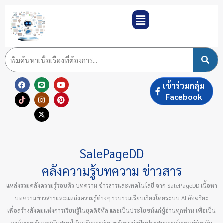
Skip
to
content
F
T
L
I
X
Y
P
เข้าร่วมกลุ่ม
a
i
i
n
-
o
i
c
k
n
s
t
u
n
Facebook
e
t
e
t
w
t
t
b
o
a
i
u
e
o
k
g
t
b
r
o
r
t
e
e
k
a
e
s
m
r
t
SalePageDD
คลังความรู้บทความ ข่าวสาร
แหล่งรวมคลังความรู้รอบตัว บทความ ข่าวสารและเทคโนโลยี จาก SalePageDD เนื้อหา
บทความข่าวสารและแหล่งความรู้ต่างๆ รวบรวมเรียบเรียงโดยระบบ AI อัจฉริยะ
เพื่อสร้างสังคมแห่งการเรียนรู้ในยุคดิจิทัล และเป็นประโยชน์แก่ผู้อ่านทุกท่าน เพื่อเป็น
องค์ความรู้และสนับสนุนให้คนรักการอ่าน พร้อมแบ่งปันประสบการณ์การอยู่ร่วมกัน