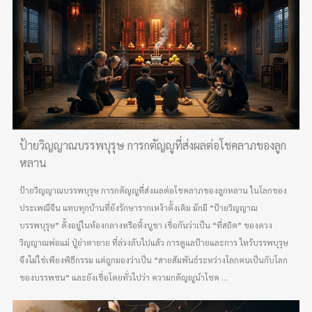
ป้ายวิญญาณบรรพบุรุษ การกตัญญูที่ส่งผลต่อโชคลาภของลูก
หลาน
ป้ายวิญญาณบรรพบุรุษ การกตัญญูที่ส่งผลต่อโชคลาภของลูกหลาน ในโลกของ
ประเพณีจีน แทบทุกบ้านที่ยังรักษารากเหง้าดั้งเดิม มักมี “ป้ายวิญญาณ
บรรพบุรุษ” ตั้งอยู่ในห้องกลางหรือหิ้งบูชา เชื่อกันว่าเป็น “ที่สถิต” ของดวง
วิญญาณพ่อแม่ ปู่ย่าตายาย ที่ล่วงลับไปแล้ว การดูแลป้ายและการ ไหว้บรรพบุรุษ
จึงไม่ใช่เพียงพิธีกรรม แต่ถูกมองว่าเป็น “สายสัมพันธ์ระหว่างโลกคนเป็นกับโลก
ของบรรพชน” และยังเชื่อโดยทั่วไปว่า ความกตัญญูนำโชค ...