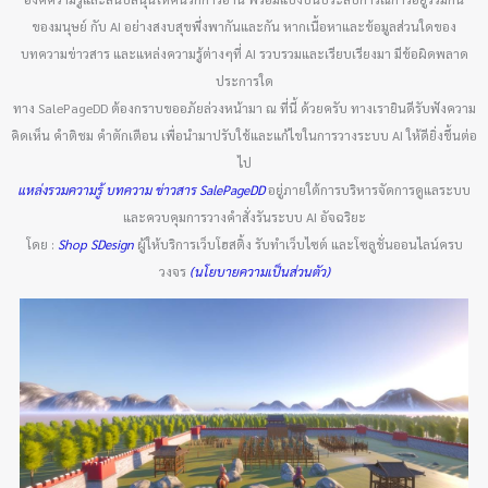
ของมนุษย์ กับ AI อย่างสงบสุขพึ่งพากันและกัน หากเนื้อหาและข้อมูลส่วนใดของ
บทความข่าวสาร และแหล่งความรู้ต่างๆที่ AI รวบรวมและเรียบเรียงมา มีข้อผิดพลาด
ประการใด
ทาง SalePageDD ต้องกราบขออภัยล่วงหน้ามา ณ ที่นี้ ด้วยครับ ทางเรายินดีรับฟังความ
คิดเห็น คำติชม คำตักเตือน เพื่อนำมาปรับใช้และแก้ไขในการวางระบบ AI ให้ดียิ่งขึ้นต่อ
ไป
แหล่งรวมความรู้ บทความ ข่าวสาร SalePageDD
อยู่ภายใต้การบริหารจัดการดูแลระบบ
และควบคุมการวางคำสั่งรันระบบ AI อัจฉริยะ
โดย :
Shop SDesign
ผู้ให้บริการเว็บโฮสติ้ง รับทำเว็บไซต์ และโซลูชั่นออนไลน์ครบ
วงจร
(นโยบายความเป็นส่วนตัว)