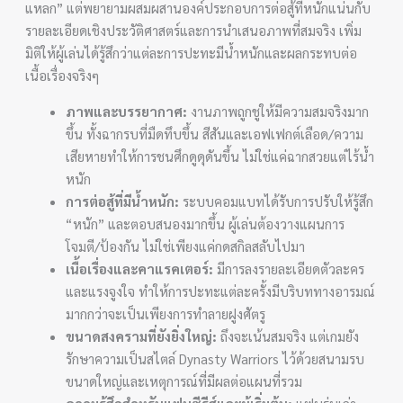
แหลก” แต่พยายามผสมผสานองค์ประกอบการต่อสู้ที่หนักแน่นกับ
รายละเอียดเชิงประวัติศาสตร์และการนำเสนอภาพที่สมจริง เพิ่ม
มิติให้ผู้เล่นได้รู้สึกว่าแต่ละการปะทะมีน้ำหนักและผลกระทบต่อ
เนื้อเรื่องจริงๆ
ภาพและบรรยากาศ:
งานภาพถูกชูให้มีความสมจริงมาก
ขึ้น ทั้งฉากรบที่มืดทึบขึ้น สีสันและเอฟเฟกต์เลือด/ความ
เสียหายทำให้การชนศึกดูดุดันขึ้น ไม่ใช่แค่ฉากสวยแต่ไร้น้ำ
หนัก
การต่อสู้ที่มีน้ำหนัก:
ระบบคอมแบทได้รับการปรับให้รู้สึก
“หนัก” และตอบสนองมากขึ้น ผู้เล่นต้องวางแผนการ
โจมตี/ป้องกัน ไม่ใช่เพียงแค่กดสกิลสลับไปมา
เนื้อเรื่องและคาแรคเตอร์:
มีการลงรายละเอียดตัวละคร
และแรงจูงใจ ทำให้การปะทะแต่ละครั้งมีบริบททางอารมณ์
มากกว่าจะเป็นเพียงการทำลายฝูงศัตรู
ขนาดสงครามที่ยังยิ่งใหญ่:
ถึงจะเน้นสมจริง แต่เกมยัง
รักษาความเป็นสไตล์ Dynasty Warriors ไว้ด้วยสนามรบ
ขนาดใหญ่และเหตุการณ์ที่มีผลต่อแผนที่รวม