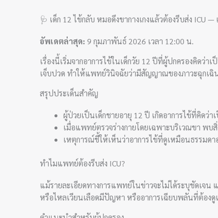
🩺 เด็ก 12 ไข้กลับ หมอดึงขากางเกงแล้วต้องรีบส่ง ICU — เร
อัพเดตล่าสุด:
9 กุมภาพันธ์ 2026 เวลา 12:00 น.
เรื่องนี้เริ่มจากอาการไข้ในเด็กวัย 12 ปีที่ผู้ปกครองคิด
เจ็บปวด ทำให้แพทย์วินิจฉัยว่ามีสัญญาณของภาวะฉุกเฉิน จึ
สรุปประเด็นสำคัญ
ผู้ป่วยเป็นเด็กชายอายุ 12 ปี เกิดอาการไข้ที่คิดว
เมื่อแพทย์ตรวจร่างกายโดยเฉพาะบริเวณขา พบสิ่งที
เหตุการณ์ชี้ให้เห็นว่าอาการไข้ที่ดูเหมือนธร
ทำไมแพทย์ต้องรีบส่ง ICU?
แม้รายละเอียดทางการแพทย์ในข่าวจะไม่ได้ระบุชัดเจน แต่ก
หรือไหลเวียนเลือดมีปัญหา หรืออาการเฉียบพลันที่ต้องดู
คำแนะนำสำหรับผู้ปกครอง