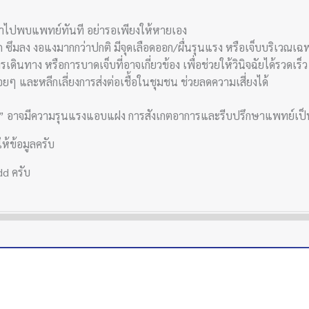
วรพาไปพบแพทย์ทันที อย่ารอเพียงให้หายเอง
ึมลง งอแงมากกว่าปกติ มีจุดเลือดออก/ผื่นรุนแรง หรือเจ็บบริเวณเฉพ
ดินทาง หรือการบาดเจ็บที่อาจเกี่ยวข้อง เพื่อช่วยให้วินิจฉัยได้รวดเร็ว
ยๆ และหลีกเลี่ยงการส่งต่อเชื้อในชุมชน ช่วยลดความเสี่ยงได้
ข้หวัด” อาจมีความรุนแรงแอบแฝง การสังเกตอาการและรีบปรึกษาแพทย์เป็น
ห้ข้อมูลครับ
dd ครับ