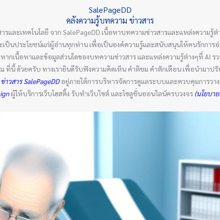
SalePageDD
คลังความรู้บทความ ข่าวสาร
สารและเทคโนโลยี จาก SalePageDD เนื้อหาบทความข่าวสารและแหล่งความรู้ต่า
ล และเป็นประโยชน์แก่ผู้อ่านทุกท่าน เพื่อเป็นองค์ความรู้และสนับสนุนให้คนรักกา
ัน หากเนื้อหาและข้อมูลส่วนใดของบทความข่าวสาร และแหล่งความรู้ต่างๆที่ AI 
่นี้ ด้วยครับ ทางเรายินดีรับฟังความคิดเห็น คำติชม คำตักเตือน เพื่อนำมาปรับ
 ข่าวสาร SalePageDD
อยู่ภายใต้การบริหารจัดการดูแลระบบและควบคุมการวางคำ
sign
ผู้ให้บริการเว็บโฮสติ้ง รับทำเว็บไซต์ และโซลูชั่นออนไลน์ครบวงจร
(นโยบายค