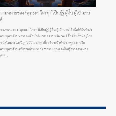
วามหมายของ ‘พุทธะ’: ใครๆ ก็เป็นผู้รู้ ผู้ตื่น ผู้เบิกบาน
ด้
วามหมายของ ‘พุทธะ’: ใครๆ ก็เป็นผู้รู้ ผู้ตื่น ผู้เบิกบานได้ เมื่อได้ยินคำว่า
พระพุทธเจ้า” หลายคนมักนึกถึง “ศาสดา” หรือ “องค์ศักดิ์สิทธิ์” ที่อยู่ไกล
ัว แต่ในพระไตรปิฎกฉบับเถรวาท เมื่ออธิบายถึงคำว่า “พุทธะ” หรือ
พระพุทธเจ้า” แท้จริงแล้วหมายถึง **ภาวะของจิตที่ตื่นรู้จากความหลง
ิด** ...