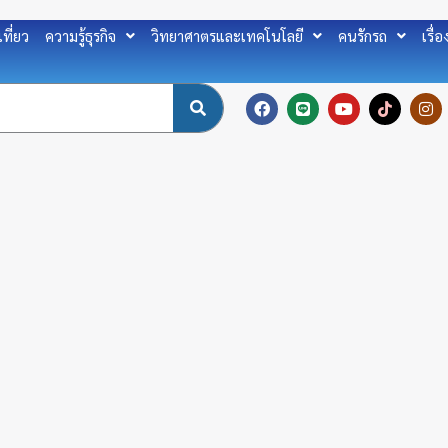
เที่ยว
ความรู้ธุรกิจ
วิทยาศาตรและเทคโนโลยี
คนรักรถ
เรื่
F
L
Y
T
I
a
i
o
i
n
c
n
u
k
s
e
e
t
t
t
b
u
o
a
o
b
k
g
o
e
r
k
a
m