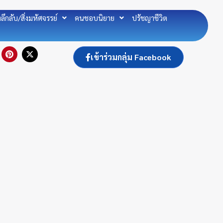
องลึกลับ/สิ่งมหัศจรรย์
คนชอบนิยาย
ปรัชญาชีวิต
P
X
เข้าร่วมกลุ่ม Facebook
i
-
n
t
t
w
e
i
r
t
e
t
s
e
t
r