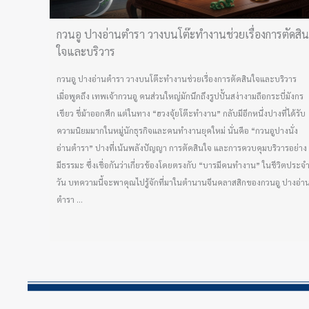
กวนอู ปางอ่านตำรา วางบนโต๊ะทำงานช่วยเรื่องการตัดสิน
ใจและบริวาร
กวนอู ปางอ่านตำรา วางบนโต๊ะทำงานช่วยเรื่องการตัดสินใจและบริวาร
เมื่อพูดถึง เทพเจ้ากวนอู คนส่วนใหญ่มักนึกถึงรูปปั้นสง่างามถือกระบี่มังกร
เขียว ขี่ม้าออกศึก แต่ในทาง “ฮวงจุ้ยโต๊ะทำงาน” กลับมีอีกหนึ่งปางที่ได้รับ
ความนิยมมากในหมู่นักธุรกิจและคนทำงานยุคใหม่ นั่นคือ “กวนอูปางนั่ง
อ่านตำรา” ปางที่เน้นพลังปัญญา การตัดสินใจ และการควบคุมบริวารอย่าง
มีธรรมะ ซึ่งเชื่อกันว่าเกี่ยวข้องโดยตรงกับ “บารมีคนทำงาน” ในชีวิตประจ
วัน บทความนี้จะพาคุณไปรู้จักที่มาในตำนานจีนคลาสสิกของกวนอู ปางอ่า
ตำรา ...