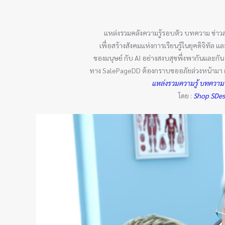
แหล่งรวมคลังความรู้รอบตัว บทความ ข่าว
เพื่อสร้างสังคมแห่งการเรียนรู้ในยุคดิจิทั
ของมนุษย์ กับ AI อย่างสงบสุขพึ่งพากันและก
ทาง SalePageDD ต้องกราบขออภัยล่วงหน้ามา ณ ที
แหล่งรวมความรู้ บทความ
โดย :
Shop SDe