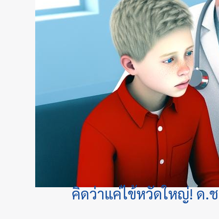
คิดว่าแค่ไข้หวัดใหญ่! ด.ช