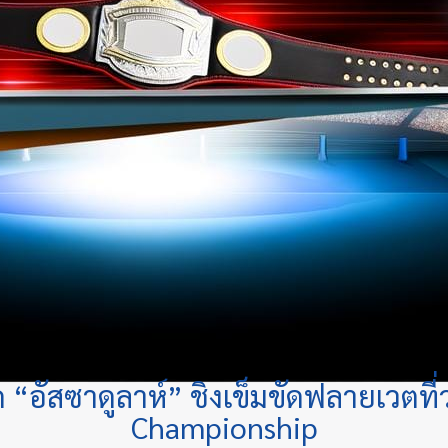
อด “อัสซาดูลาห์” ชิงเข็มขัดฟลายเวตที่
Championship