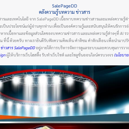
SalePageDD
คลังความรู้บทความ ข่าวสาร
สารและเทคโนโลยี จาก SalePageDD เนื้อหาบทความข่าวสารและแหล่งความรู้ต่า
ล และเป็นประโยชน์แก่ผู้อ่านทุกท่าน เพื่อเป็นองค์ความรู้และสนับสนุนให้คนรักกา
ัน หากเนื้อหาและข้อมูลส่วนใดของบทความข่าวสาร และแหล่งความรู้ต่างๆที่ AI 
่นี้ ด้วยครับ ทางเรายินดีรับฟังความคิดเห็น คำติชม คำตักเตือน เพื่อนำมาปรับ
 ข่าวสาร SalePageDD
อยู่ภายใต้การบริหารจัดการดูแลระบบและควบคุมการวางคำ
sign
ผู้ให้บริการเว็บโฮสติ้ง รับทำเว็บไซต์ และโซลูชั่นออนไลน์ครบวงจร
(นโยบายค