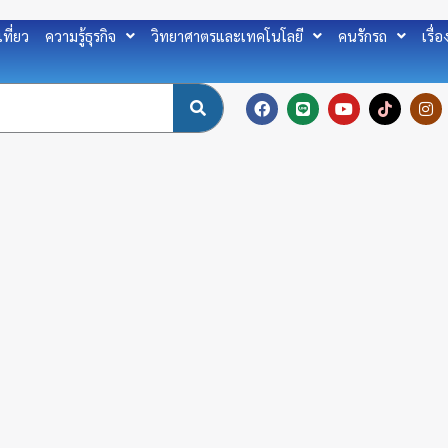
เที่ยว
ความรู้ธุรกิจ
วิทยาศาตรและเทคโนโลยี
คนรักรถ
เรื่
F
L
Y
T
I
a
i
o
i
n
c
n
u
k
s
e
e
t
t
t
b
u
o
a
o
b
k
g
o
e
r
k
a
m