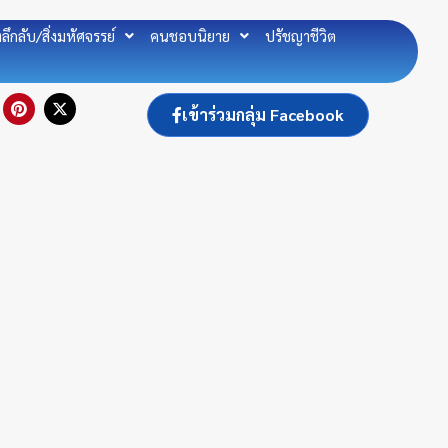
องลึกลับ/สิ่งมหัศจรรย์
คนชอบนิยาย
ปรัชญาชีวิต
P
X
เข้าร่วมกลุ่ม Facebook
i
-
n
t
t
w
e
i
r
t
e
t
s
e
t
r