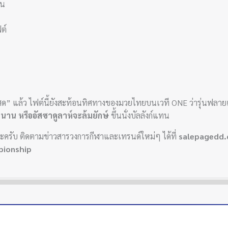
าน
ต์
” แล้ว ไฟต์นี้ยังสะท้อนทิศทางของมวยไทยบนเวที ONE ว่ารุ่นฟลายเ
นาน หรืออัสซาดูลาห์จะล้มยักษ์
ขึ้นนั่งบัลลังก์แทน
้นนะครับ ติดตามข่าวสารวงการกีฬาและเทรนด์ใหม่ๆ ได้ที่
salepagedd
pionship