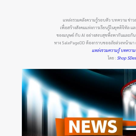
แหล่งรวมคลังความรู้รอบตัว บทความ ข่าว
เพื่อสร้างสังคมแห่งการเรียนรู้ในยุคดิจิทั
ของมนุษย์ กับ AI อย่างสงบสุขพึ่งพากันและก
ทาง SalePageDD ต้องกราบขออภัยล่วงหน้ามา ณ ที
แหล่งรวมความรู้ บทความ
โดย :
Shop SDe