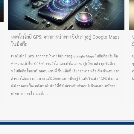
เทคโนโลยี GPS: จากการนำทางขีปนาวุธสู่ Google Maps
ป
ในมือถือ
ม
เทคโนโลยี GPS: จากการนำทางขีปนาวุธสู่ Google Maps ในมือถือ เริ่มต้น
ป
ทำความเข้าใจ: GPS ทำงานยังไง และทำไมเราควรรู้เบื้องหลัง ทุกวันนี้เรา
จ
หยิบมือถือขึ้นมาเปิดแอปแผนที่ ขึ้นแท็กซี่ เรียกอาหาร หรือเช็คตำแหน่งรถ
เ
ส่งของได้อย่างง่ายดาย แต่มีน้อยคนมากที่จะรู้ว่าแท้จริงแล้ว “GPS ทำงาน
M
ยังไง” และเบื้องหลังเทคโนโลยีที่ทำให้เราเห็นตำแหน่งตัวเองบนหน้าจอ
เกิดมาจากอะไร รวมถึง ...