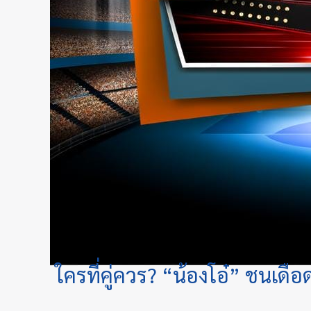
ใครที่คู่ควร? “น้องโอ๋” ชนเดื