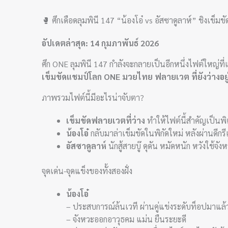
🥊 ศึกเดือดลุมพินี 147 “น้องโอ๋ vs อัสซาดูลาห์” ชิงเข็มขั
อัปเดตล่าสุด: 14 กุมภาพันธ์ 2026
ศึก ONE ลุมพินี 147 กำลังจะกลายเป็นอีกหนึ่งไฟต์ใหญ่ที
เข็มขัดแชมป์โลก ONE มวยไทย ฟลายเวต ที่ยังว่างอยู
ภาพรวมไฟต์นี้มีอะไรน่าจับตา?
เข็มขัดฟลายเวตที่ว่าง
ทำให้ไฟต์นี้สำคัญเป็น
น้องโอ๋
กลับมาล่าเข็มขัดในพิกัดใหม่ หลังผ่านดี
อัสซาดูลาห์
นักสู้สายบู๊ ดุดัน หมัดหนัก หวังใช้จั
จุดเด่น-จุดแข็งของทั้งสองฝั่ง
น้องโอ๋
– ประสบการณ์ล้นเวที ผ่านคู่แข่งระดับท็อปมาแล้ว
– จังหวะออกอาวุธคม แม่น ยืนระยะดี