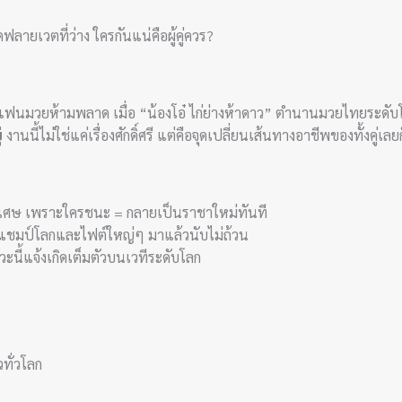
ดฟลายเวตที่ว่าง ใครกันแน่คือผู้คู่ควร?
่แฟนมวยห้ามพลาด เมื่อ “น้องโอ๋ ไก่ย่างห้าดาว” ตำนานมวยไทยระดับโลก
่
งานนี้ไม่ใช่แค่เรื่องศักดิ์ศรี แต่คือจุดเปลี่ยนเส้นทางอาชีพของทั้งคู่เลยก
พิเศษ เพราะใครชนะ = กลายเป็นราชาใหม่ทันที
กรีแชมป์โลกและไฟต์ใหญ่ๆ มาแล้วนับไม่ถ้วน
งหวะนี้แจ้งเกิดเต็มตัวบนเวทีระดับโลก
ทั่วโลก