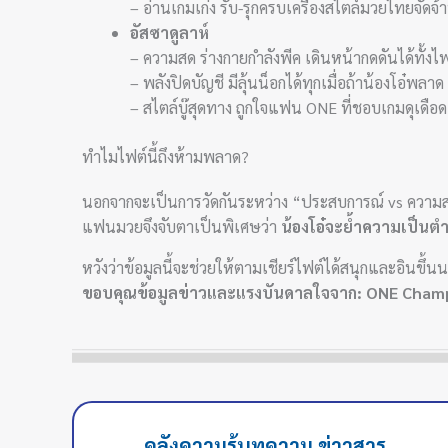
– อ่านเกมเก่ง รับ-รุกครบเครื่องสไตล์มวยไทยจัดจ้
อัสซาดูลาห์
– ความสด ร่างกายกำลังพีค เดินหน้ากดดันได้ทั้งไฟ
– พลังปิดบัญชี มีลุ้นน็อกได้ทุกเมื่อถ้าน้องโอ๋พลาด
– สไตล์บู๊สุดทาง ถูกใจแฟน ONE ที่ชอบเกมดุเดือด
ทำไมไฟต์นี้ถึงห้ามพลาด?
นอกจากจะเป็นการวัดกันระหว่าง “ประสบการณ์ vs ความสด
แฟนมวยจึงจับตาเป็นพิเศษว่า
น้องโอ๋จะย้ำความเป็นตำ
หวังว่าข้อมูลนี้จะช่วยให้ตามเชียร์ไฟต์ได้สนุกและอินขึ
ขอบคุณข้อมูลข่าวและแรงบันดาลใจจาก: ONE Cham
คลังความรู้บทความ ข่าวสาร