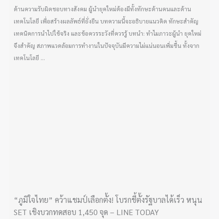
ด้านความรับผิดชอบทางสังคม ผู้นำยุคใหม่ต้องมีทั้งทักษะด้านคนและด้าน
เทคโนโลยี เพื่อสร้างผลลัพธ์ที่ยั่งยืน บทความนี้จะอธิบายแนวคิด ทักษะสำคัญ
เทคนิคการนำไปใช้จริง และข้อควรระวังที่ควรรู้ บทนำ: ทำไมภาวะผู้นำ ยุคใหม่
จึงสำคัญ สภาพแวดล้อมการทำงานในปัจจุบันมีความไม่แน่นอนเพิ่มขึ้น ทั้งจาก
เทคโนโลยี ...
“ภูมิใจไทย” คว้าแชมป์เลือกตั้ง! โบรกชี้ตั้งรัฐบาลได้เร็ว หนุน
SET เชิงบวกทดสอบ 1,450 จุด – LINE TODAY