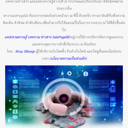
บทความข่าวสาร และแหล่งความรู้ต่างๆที่ AI รวบรวมและเรียบเรียงมา มีข้อผิดพลาด
ประการใด
ทาง SalePageDD ต้องกราบขออภัยล่วงหน้ามา ณ ที่นี้ ด้วยครับ ทางเรายินดีรับฟังความ
คิดเห็น คำติชม คำตักเตือน เพื่อนำมาปรับใช้และแก้ไขในการวางระบบ AI ให้ดียิ่งขึ้นต่อ
ไป
แหล่งรวมความรู้ บทความ ข่าวสาร SalePageDD
อยู่ภายใต้การบริหารจัดการดูแลระบบ
และควบคุมการวางคำสั่งรันระบบ AI อัจฉริยะ
โดย :
Shop SDesign
ผู้ให้บริการเว็บโฮสติ้ง รับทำเว็บไซต์ และโซลูชั่นออนไลน์ครบ
วงจร
(นโยบายความเป็นส่วนตัว)