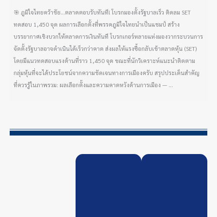
🎯 ภูมิใจไทยคว้าชัย…ตลาดตอบรับทันที! โบรกมองตั้งรัฐบาลเร็ว ติดลม SET
ทดสอบ 1,450 จุด ผลการเลือกตั้งที่พรรคภูมิใจไทยนำเป็นแชมป์ สร้าง
บรรยากาศเชิงบวกให้ตลาดการเงินทันที โบรกเกอร์หลายแห่งมองวากระบวนการ
จัดตั้งรัฐบาลอาจดำเนินได้เร็วกว่าคาด ส่งผลให้แรงซื้อกลับเข้าตลาดหุ้น (SET)
โดยมีแนวทดสอบแรงต้านที่ราว 1,450 จุด ขณะที่นักวิเคราะห์แนะนำติดตาม
กลุ่มหุ้นที่จะได้ประโยชน์จากความชัดเจนทางการเมืองครับ สรุปประเด็นสำคัญ
ที่ควรรู้ในภาพรวม: ผลเลือกตั้งและความคาดหวังด้านการเมือง — ...