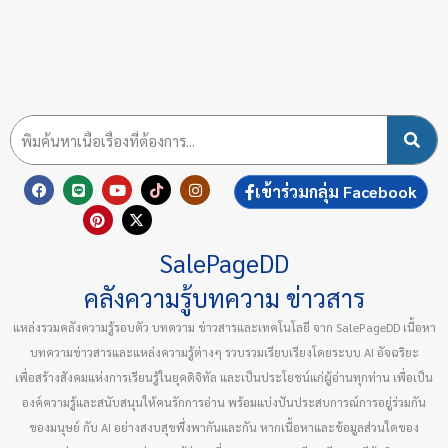
F
L
P
Y
X
T
I
เข้าร่วมกลุ่ม Facebook
a
i
i
o
-
i
n
c
n
n
u
t
k
s
e
e
t
t
w
t
t
b
e
u
i
o
a
SalePageDD
o
r
b
t
k
g
o
e
e
t
r
k
s
e
a
คลังความรู้บทความ ข่าวสาร
t
r
m
แหล่งรวมคลังความรู้รอบตัว บทความ ข่าวสารและเทคโนโลยี จาก SalePageDD เนื้อหา
บทความข่าวสารและแหล่งความรู้ต่างๆ รวบรวมเรียบเรียงโดยระบบ AI อัจฉริยะ
เพื่อสร้างสังคมแห่งการเรียนรู้ในยุคดิจิทัล และเป็นประโยชน์แก่ผู้อ่านทุกท่าน เพื่อเป็น
องค์ความรู้และสนับสนุนให้คนรักการอ่าน พร้อมแบ่งปันประสบการณ์การอยู่ร่วมกัน
ของมนุษย์ กับ AI อย่างสงบสุขพึ่งพากันและกัน หากเนื้อหาและข้อมูลส่วนใดของ