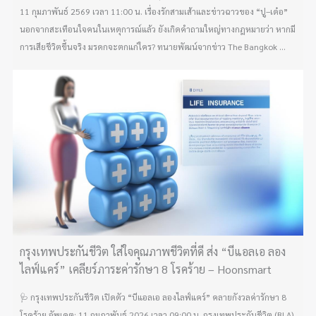
11 กุมภาพันธ์ 2569 เวลา 11:00 น. เรื่องรักสามเส้าและข่าวฉาวของ “ปู–เด๋อ”
นอกจากสะเทือนใจคนในเหตุการณ์แล้ว ยังเกิดคำถามใหญ่ทางกฎหมายว่า หากมี
การเสียชีวิตขึ้นจริง มรดกจะตกแก่ใคร? ทนายพัฒน์จากข่าว The Bangkok ...
กรุงเทพประกันชีวิต ใส่ใจคุณภาพชีวิตที่ดี ส่ง “บีแอลเอ ลอง
ไลฟ์แคร์” เคลียร์ภาระค่ารักษา 8 โรคร้าย – Hoonsmart
🩺 กรุงเทพประกันชีวิต เปิดตัว “บีแอลเอ ลองไลฟ์แคร์” คลายกังวลค่ารักษา 8
โรคร้าย อัพเดต: 11 กุมภาพันธ์ 2026 เวลา 09:00 น. กรุงเทพประกันชีวิต (BLA)