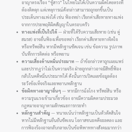
อาญาตรงเรื่อง “ชู้สาว” ในไทยไม่ได้เป็นความผิดโดยตรงที่
ต้องติดคุก แต่เหตุการณ์ดังกล่าวสามารถถูกยกขึ้นเป็น
ประเด็นทางแพ่งได้ เช่น ฟ้องหย่า เรียกค่าเสียหายทางแพ่ง
จากการประพฤติผิดสัญญาในครอบครัว
ทางแพ่งที่เป็นไปได้
— ฝ่ายที่ได้รับความเสียหาย (เช่น คู่
สมรส) อาจยื่นฟ้องเพื่อขอหย่า เรียกค่าเสียหายทางจิตใจ
หรือทรัพย์สิน หากมีหลักฐานชัดเจน เช่น ข้อความ รูปภาพ
บันทึกการติดต่อ หรือพยาน
ความเสี่ยงด้านหมิ่นประมาท
— ถ้าข้อกล่าวหาถูกเผยแพร่
และปรากฏว่าไม่เป็นความจริง ฝ่ายถูกกล่าวอาจมีสิทธิ์ฟ้อง
กลับในคดีหมิ่นประมาทได้ ดังนั้นการเปิดเผยข้อมูลต้อง
ระวังข้อเท็จจริงและพยานหลักฐาน
ข้อผิดทางอาญาอื่นๆ
— หากมีการฉ้อโกง ทรัพย์สิน หรือ
ความรุนแรงเข้ามาเกี่ยวข้อง อาจมีความผิดตามประมวล
กฎหมายอาญาตามลักษณะการกระทำ
หลักฐานสำคัญ
— ทนายเน้นว่าหลักฐานเป็นตัวตัดสินใจ
หากไม่มีหลักฐานยืนยันชัดเจน โอกาสชนะคดีจะลดลง และ
การฟ้องร้องอาจกลับกลายเป็นข้อพิพาททางสังคมมากกว่า