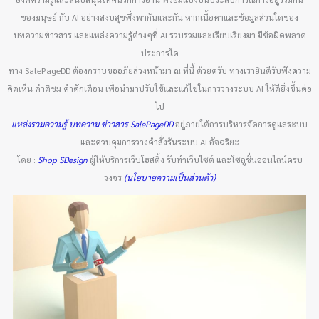
ของมนุษย์ กับ AI อย่างสงบสุขพึ่งพากันและกัน หากเนื้อหาและข้อมูลส่วนใดของ
บทความข่าวสาร และแหล่งความรู้ต่างๆที่ AI รวบรวมและเรียบเรียงมา มีข้อผิดพลาด
ประการใด
ทาง SalePageDD ต้องกราบขออภัยล่วงหน้ามา ณ ที่นี้ ด้วยครับ ทางเรายินดีรับฟังความ
คิดเห็น คำติชม คำตักเตือน เพื่อนำมาปรับใช้และแก้ไขในการวางระบบ AI ให้ดียิ่งขึ้นต่อ
ไป
แหล่งรวมความรู้ บทความ ข่าวสาร SalePageDD
อยู่ภายใต้การบริหารจัดการดูแลระบบ
และควบคุมการวางคำสั่งรันระบบ AI อัจฉริยะ
โดย :
Shop SDesign
ผู้ให้บริการเว็บโฮสติ้ง รับทำเว็บไซต์ และโซลูชั่นออนไลน์ครบ
วงจร
(นโยบายความเป็นส่วนตัว)