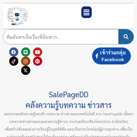
Skip
to
content
F
T
L
I
X
Y
P
เข้าร่วมกลุ่ม
a
i
i
n
-
o
i
c
k
n
s
t
u
n
Facebook
e
t
e
t
w
t
t
b
o
a
i
u
e
o
k
g
t
b
r
o
r
t
e
e
k
a
e
s
m
r
t
SalePageDD
คลังความรู้บทความ ข่าวสาร
แหล่งรวมคลังความรู้รอบตัว บทความ ข่าวสารและเทคโนโลยี จาก SalePageDD เนื้อหา
บทความข่าวสารและแหล่งความรู้ต่างๆ รวบรวมเรียบเรียงโดยระบบ AI อัจฉริยะ
เพื่อสร้างสังคมแห่งการเรียนรู้ในยุคดิจิทัล และเป็นประโยชน์แก่ผู้อ่านทุกท่าน เพื่อเป็น
องค์ความรู้และสนับสนุนให้คนรักการอ่าน พร้อมแบ่งปันประสบการณ์การอยู่ร่วมกัน