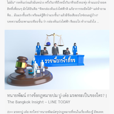
ไม่มัน” กดคันเร่งแล้วมันหน่วง ครึ่งวินาทีถึงหนึ่งวินาทีรถถึงจะพุ่ง คำแนะนำยอด
ฮิตที่เพื่อนๆ มักได้ยินคือ “ติดกล่องคันเร่งไฟฟ้าดิ แก้อาการรถอืดได้” แต่คำถาม
คือ… มันแรงขึ้นจริง หรือแค่รู้สึกว่าแรงขึ้น? แล้วมีข้อเสียอะไรซ่อนอยู่บ้าง?
บทความนี้จะพาแกะทีละชั้น ว่า กล่องคันเร่งไฟฟ้า คืออะไร ทำงานยังไง ...
ทนายพัฒน์ กางข้อกฎหมายปม ปู-เด๋อ มรดกจะเป็นของใคร? |
The Bangkok Insight – LINE TODAY
⚖️👀 มรดกปู-เด๋อ ตกใคร? ทนายพัฒน์สรุปกฎหมายที่คนในเรื่องต้องรู้ อัพเดต: