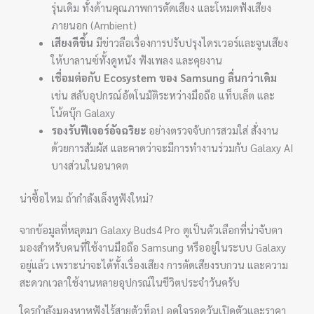
รุ่นเดิม ทั้งด้านคุณภาพการตัดเสียง และโหมดฟังเสียง
ภายนอก (Ambient)
เสียงดีขึ้น
มีข่าวลือเรื่องการปรับปรุงไดรเวอร์และจูนเสียง
ให้บาลานซ์ทั้งดูหนัง ฟังเพลง และคุยงาน
เชื่อมต่อกับ Ecosystem ของ Samsung ลื่นกว่าเดิม
เช่น สลับอุปกรณ์อัตโนมัติระหว่างมือถือ แท็บเล็ต และ
โน้ตบุ๊ก Galaxy
รองรับฟีเจอร์อัจฉริยะ
อย่างตรวจจับการสวมใส่ สั่งงาน
ด้วยการสัมผัส และคาดว่าจะมีการทำงานร่วมกับ Galaxy AI
บางส่วนในอนาคต
น่าซื้อไหม ถ้ากำลังเล็งหูฟังใหม่?
จากข้อมูลที่หลุดมา Galaxy Buds4 Pro ดูเป็นตัวเลือกที่น่าจับตา
มองสำหรับคนที่ใช้งานมือถือ Samsung หรืออยู่ในระบบ Galaxy
อยู่แล้ว เพราะน่าจะได้ทั้งเรื่องเสียง การตัดเสียงรบกวน และความ
สะดวกเวลาใช้งานหลายอุปกรณ์ในชีวิตประจำวันครับ
ใครกำลังมองหาหูฟังไร้สายตัวท็อป อดใจรอดูวันเปิดตัวและราคา