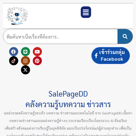
Skip
to
content
F
T
L
I
X
Y
P
เข้าร่วมกลุ่ม
a
i
i
n
-
o
i
c
k
n
s
t
u
n
Facebook
e
t
e
t
w
t
t
b
o
a
i
u
e
o
k
g
t
b
r
o
r
t
e
e
k
a
e
s
m
r
t
SalePageDD
คลังความรู้บทความ ข่าวสาร
แหล่งรวมคลังความรู้รอบตัว บทความ ข่าวสารและเทคโนโลยี จาก SalePageDD เนื้อหา
บทความข่าวสารและแหล่งความรู้ต่างๆ รวบรวมเรียบเรียงโดยระบบ AI อัจฉริยะ
เพื่อสร้างสังคมแห่งการเรียนรู้ในยุคดิจิทัล และเป็นประโยชน์แก่ผู้อ่านทุกท่าน เพื่อเป็น
องค์ความรู้และสนับสนุนให้คนรักการอ่าน พร้อมแบ่งปันประสบการณ์การอยู่ร่วมกัน