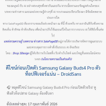
ของมนุษย์ กับ AI อย่างสงบสุขพึ่งพากันและกัน หากเนื้อหาและข้อมูลส่วนใดของ
บทความข่าวสาร และแหล่งความรู้ต่างๆที่ AI รวบรวมและเรียบเรียงมา มีข้อผิดพลาด
ประการใด
ทาง SalePageDD ต้องกราบขออภัยล่วงหน้ามา ณ ที่นี้ ด้วยครับ ทางเรายินดีรับฟังความ
คิดเห็น คำติชม คำตักเตือน เพื่อนำมาปรับใช้และแก้ไขในการวางระบบ AI ให้ดียิ่งขึ้นต่อ
ไป
แหล่งรวมความรู้ บทความ ข่าวสาร SalePageDD
อยู่ภายใต้การบริหารจัดการดูแลระบบ
และควบคุมการวางคำสั่งรันระบบ AI อัจฉริยะ
โดย :
Shop SDesign
ผู้ให้บริการเว็บโฮสติ้ง รับทำเว็บไซต์ และโซลูชั่นออนไลน์ครบ
วงจร
(นโยบายความเป็นส่วนตัว)
ดีไซน์ก่อนเปิดตัว Samsung Galaxy Buds4 Pro ตัว
ท็อปฟีเจอร์แน่น – DroidSans
🎧 หลุดดีไซน์ Samsung Galaxy Buds4 Pro ก่อนเปิดตัวจริง! หู
ฟังตัวท็อปสาย Galaxy ต้องจับตา
อัปเดตล่าสุด: 17 กุมภาพันธ์ 2026